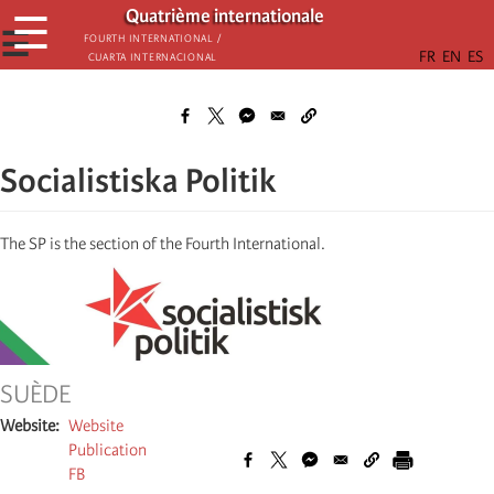
Skip
Quatrième internationale
☰
to
☰
Fourth International /
Cuarta Internacional
main
content
Socialistiska Politik
The SP is the section of the Fourth International.
SUÈDE
Website
Website
Publication
FB