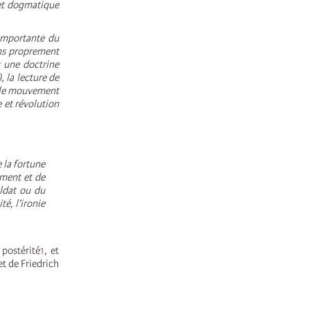
e et dogmatique
 importante du
ons proprement
s une doctrine
, la lecture de
r le mouvement
e et révolution
 la fortune
ment et de
oldat ou du
é, l’ironie
 postérité
1
, et
et de Friedrich