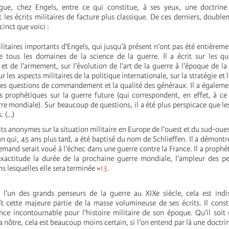
ngue, chez Engels, entre ce qui constitue, à ses yeux, une doctrine
t les écrits militaires de facture plus classique. De ces derniers, double
cinct que voici :
ilitaires importants d’Engels, qui jusqu’à présent n’ont pas été entièreme
de tous les domaines de la science de la guerre. Il a écrit sur les q
 et de l’armement, sur l’évolution de l’art de la guerre à l’époque de la
ur les aspects militaires de la politique internationale, sur la stratégie et 
 les questions de commandement et la qualité des généraux. Il a égalem
s prophétiques sur la guerre future (qui correspondent, en effet, à ce
e mondiale). Sur beaucoup de questions, il a été plus perspicace que les
. (…)
its anonymes sur la situation militaire en Europe de l’ouest et du sud-oues
n qui, 45 ans plus tard, a été baptisé du nom de Schlieffen. Il a démont
lemand serait voué à l’échec dans une guerre contre la France. Il a prophét
xactitude la durée de la prochaine guerre mondiale, l’ampleur des per
s lesquelles elle sera terminée »
13
.
 l’un des grands penseurs de la guerre au XIXe siècle, cela est indi
 cette majeure partie de la masse volumineuse de ses écrits. Il const
nce incontournable pour l’histoire militaire de son époque. Qu’il soit
a nôtre, cela est beaucoup moins certain, si l’on entend par là une doctri