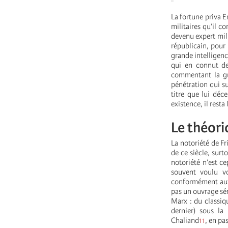
La fortune priva E
militaires qu’il c
devenu expert mili
républicain, pour 
grande intelligence
qui en connut de
commentant la g
pénétration qui su
titre que lui déc
existence, il resta
Le théori
La notoriété de Fr
de ce siècle, surt
notoriété n’est c
souvent voulu voi
conformément aux 
pas un ouvrage sé
Marx : du classi
dernier) sous l
Chaliand
11
, en pa