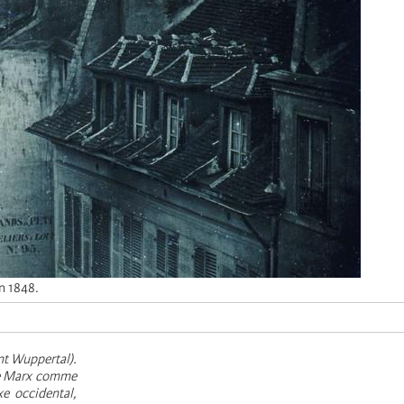
in 1848.
nt Wuppertal).
 de Marx comme
e occidental,