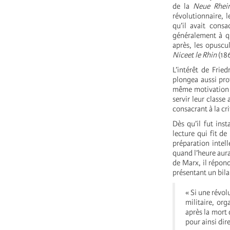
de la
Neue Rhein
révolutionnaire, 
qu’il avait consa
généralement à qu
après, les opuscu
Niceet le Rhin
(186
L’intérêt de Frie
plongea aussi pro
même motivation qu
servir leur classe
consacrant à la cr
Dès qu’il fut ins
lecture qui fit de
préparation intell
quand l’heure aura
de Marx, il répond
présentant un bila
« Si une révol
militaire, or
après la mort 
pour ainsi dir