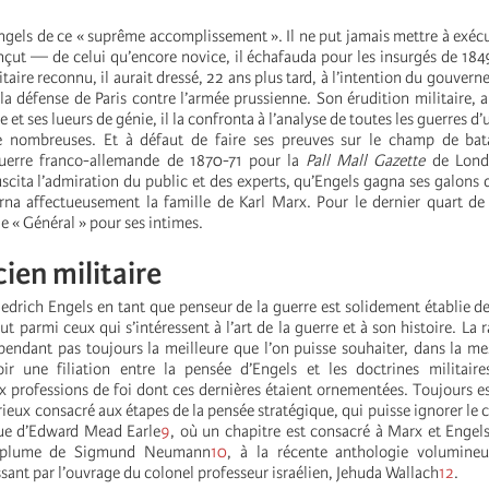
ngels de ce « suprême accomplissement ». Il ne put jamais mettre à exécu
onçut — de celui qu’encore novice, il échafauda pour les insurgés de 1849
taire reconnu, il aurait dressé, 22 ans plus tard, à l’intention du gouver
la défense de Paris contre l’armée prussienne. Son érudition militaire, a
 et ses lueurs de génie, il la confronta à l’analyse de toutes les guerres d
 nombreuses. Et à défaut de faire ses preuves sur le champ de batai
uerre franco-allemande de 1870-71 pour la
Pall Mall Gazette
de Londr
scita l’admiration du public et des experts, qu’Engels gagna ses galons d
erna affectueusement la famille de Karl Marx. Pour le dernier quart de
 le « Général » pour ses intimes.
cien militaire
iedrich Engels en tant que penseur de la guerre est solidement établie de
out parmi ceux qui s’intéressent à l’art de la guerre et à son histoire. La 
ependant pas toujours la meilleure que l’on puisse souhaiter, dans la me
r une filiation entre la pensée d’Engels et les doctrines militaires
professions de foi dont ces dernières étaient ornementées. Toujours est-
rieux consacré aux étapes de la pensée stratégique, qui puisse ignorer l
que d’Edward Mead Earle
9
, où un chapitre est consacré à Marx et Engels
a plume de Sigmund Neumann
10
, à la récente anthologie volumine
ssant par l’ouvrage du colonel professeur israélien, Jehuda Wallach
12
.