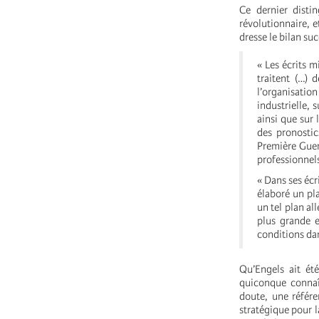
Ce dernier disti
révolutionnaire, e
dresse le bilan suc
« Les écrits m
traitent (…) 
l’organisation
industrielle, s
ainsi que sur
des pronostic
Première Guerr
professionnels
« Dans ses écr
élaboré un pla
un tel plan al
plus grande e
conditions dan
Qu’Engels ait été
quiconque connaît
doute, une référe
stratégique pour l