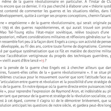
 même de la guerre révolutionnaire en particulier. A l’instar de Cla
ns encore que ce dernier, il n’a pas cherché à élaborer une « théorie syst
est contenté de commenter les guerres et les situations réelles, dans 
développement, quitte à corriger ses propres conceptions, chemin faisant
ine « engelsienne » de la guerre révolutionnaire, qui serait originale p
 1793 et des guerres napoléoniennes, et qui aurait trouvé son prol
 Mao Tsé-Toung et/ou l’état-major soviétique, relève toujours d’une 
posteriori, mêlant considérations militaires et réflexions générales sur la
n ressemble fort peu à la façon dont Engels a conçu son activité de penseu
l a développée, au fil des ans, contre toute forme de dogmatisme. Commen
nté par quelque systématisation que ce fût en matière de doctrine militair
esse l’accélération vertigineuse du progrès des techniques guerrières,
vieilli avant d’être lancé »
15
?
de la pensée de la guerre chez Engels est à chercher ailleurs que dan
res, fussent-elles celles de la « guerre révolutionnaire ». Il se situe p
oblèmes cruciaux pour le mouvement ouvrier que sont l’attitude face a
’articulation entre guerre et révolution et la possibilité d’une stratégie d
 de la guerre. En notre époque où la guerre directe entre puissances indus
ble », pour reprendre l’expression de Raymond Aron, et indésirable au pl
 en tant que penseur de la guerre et stratège de la révolution socialiste, c
’est à cet égard, comme il s’agira ici de le démontrer brièvement, que s
volution anticipait les questions de notre siècle, et gardera peut-être lo