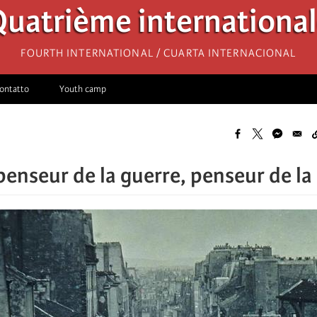
uatrième internationa
Fourth International / Cuarta Internacional
ontatto
Youth camp
 penseur de la guerre, penseur de la