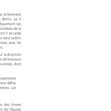
se, brièvement
 Berlin, où il
réquentant ses
 combats de la
nt il ne tarda
de salut public
tinat, avec les
ns.
ur la direction
ve de bravoure
munistes, dont
, notamment
ment défier
embres. Les
ce des choses
ein de l’équipe