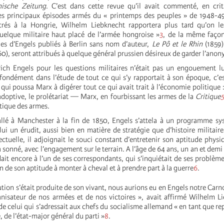
ische Zeitung
. C’est dans cette revue qu’il avait commenté, en crit
les principaux épisodes armés du « printemps des peuples » de 1948-49
crés à la Hongrie, Wilhelm Liebknecht rapportera plus tard qu’on les
elque militaire haut placé de l’armée hongroise »
3
, de la même façon
les d’Engels publiés à Berlin sans nom d’auteur,
Le Pô et le Rhin
(1859)
0), seront attribués à quelque général prussien désireux de garder l’ano
drich Engels pour les questions militaires n’était pas un engouement lu
fondément dans l’étude de tout ce qui s’y rapportait à son époque, c’e
i poussa Marx à digérer tout ce qui avait trait à l’économie politique :
 adoptive, le prolétariat — Marx, en fourbissant les armes de la
Critique
5
itique des armes.
tallé à Manchester à la fin de 1850, Engels s’attela à un programme s
 lui un érudit, aussi bien en matière de stratégie que d’histoire militair
ectuelle, il adjoignait le souci constant d’entretenir son aptitude physi
 sonné, avec l’engagement sur le terrain. A l’âge de 64 ans, un an et demi
ait encore à l’un de ses correspondants, qui s’inquiétait de ses problème
n de son aptitude à monter à cheval et à prendre part à la guerre
6
.
ution s’était produite de son vivant, nous aurions eu en Engels notre Carn
ganisateur de nos armées et de nos victoires », avait affirmé Wilhelm L
de celui qui s’adressait aux chefs du socialisme allemand « en tant que re
e, de l’état-major général du parti »
8
.