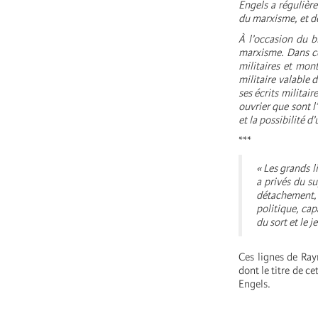
Engels a régulière
du marxisme, et de
À l’occasion du b
marxisme. Dans ce
militaires et mon
militaire valable 
ses écrits milita
ouvrier que sont l
et la possibilité d
***
« Les grands l
a privés du s
détachement, 
politique, cap
du sort et le 
Ces lignes de Ray
dont le titre de ce
Engels.