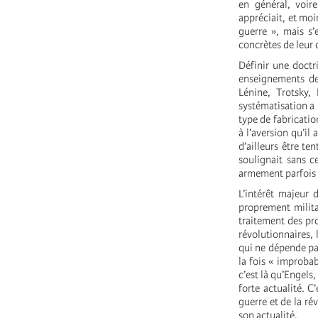
en général, voire
appréciait, et moi
guerre », mais s’
concrètes de leur 
Définir une doctr
enseignements de
Lénine, Trotsky,
systématisation a 
type de fabricatio
à l’aversion qu’i
d’ailleurs être te
soulignait sans c
armement parfois « 
L’intérêt majeur 
proprement militai
traitement des pr
révolutionnaires, l
qui ne dépende pas
la fois « improba
c’est là qu’Engels,
forte actualité. C
guerre et de la ré
son actualité.