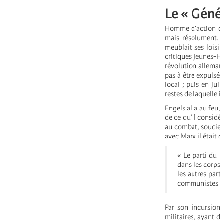
Le « Géné
Homme d’action da
mais résolument. 
meublait ses lois
critiques Jeunes-
révolution alleman
pas à être expulsé
local ; puis en ju
restes de laquelle i
Engels alla au feu
de ce qu’il consid
au combat, soucie
avec Marx il était
« Le parti du
dans les corps
les autres pa
communistes le
Par son incursion
militaires, ayant 