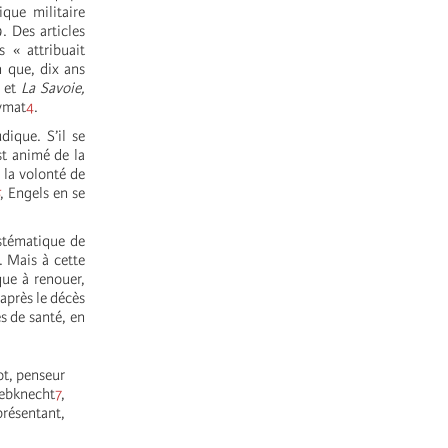
ique militaire
. Des articles
 « attribuait
 que, dix ans
 et
La Savoie,
nymat
4
.
dique. S’il se
st animé de la
 la volonté de
, Engels en se
ystématique de
e. Mais à cette
que à renouer,
 après le décès
s de santé, en
ot, penseur
iebknecht
7
,
présentant,