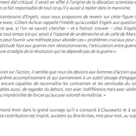
ment été critiqué: il serait en effet à l’origine de la déviation scientist
 ce fait responsable de tout ce qu’il y aurait à rejeter dans le marxisme.
icentenaire d’Engels, nous nous proposons de revenir sur cette figure
 texte, Gilbert Achcar rappelle l’intérêt qu’accordait Engels aux questi
tre que, si l’on ne saurait chercher – et
a fortiori
trouver – chez Engel
de tout temps (ce qui serait à l’opposé de sa démarche et de celle de Marx)
ires peut fournir une méthode pour aborder ces « problèmes cruciaux pou
’attitude face aux guerres non révolutionnaires, l’articulation entre guerr
’une stratégie de la révolution qui ne dépende pas de la guerre ».
ivres sur l’action, il semble que nous les devions aux hommes d’action que
uprême accomplissement et qui parviennent à un subtil dosage d’engage
encore capables de reconnaître les contraintes et les servitudes du s
ables aussi, de regarder du dehors, non avec indifférence mais avec sérénit
jeu imprévisible de forces qu’aucune volonté ne maîtrise. »
mond Aron dans le grand ouvrage qu’il a consacré à Clausewitz et à sa
tte contribution est inspiré, auraient pu être écrites, mot pour mot, au suj