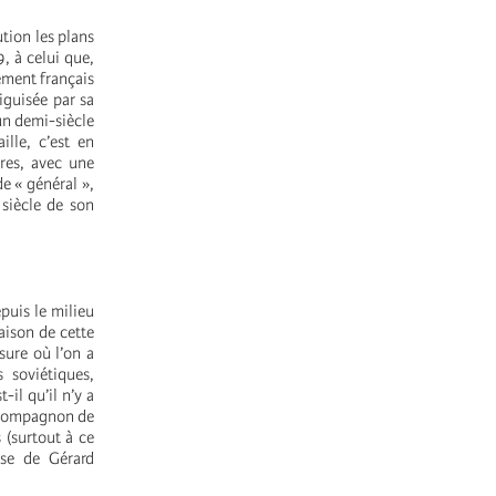
tion les plans
, à celui que,
nement français
iguisée par sa
’un demi-siècle
lle, c’est en
es, avec une
e « général »,
 siècle de son
puis le milieu
raison de cette
sure où l’on a
 soviétiques,
il qu’il n’y a
e compagnon de
 (surtout à ce
use de Gérard