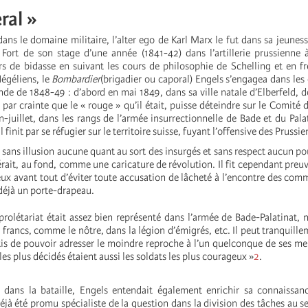
ral »
ns le domaine militaire, l’alter ego de Karl Marx le fut dans sa jeunes
Fort de son stage d’une année (1841-42) dans l’artillerie prussienne à
irs de bidasse en suivant les cours de philosophie de Schelling et en f
Hégéliens, le
Bombardier
(brigadier ou caporal) Engels s’engagea dans les
de de 1848-49 : d’abord en mai 1849, dans sa ville natale d’Elberfeld, do
 par crainte que le « rouge » qu’il était, puisse déteindre sur le Comité 
in-juillet, dans les rangs de l’armée insurrectionnelle de Bade et du Pala
l finit par se réfugier sur le territoire suisse, fuyant l’offensive des Prussie
, sans illusion aucune quant au sort des insurgés et sans respect aucun po
érait, au fond, comme une caricature de révolution. Il fit cependant preu
ux avant tout d’éviter toute accusation de lâcheté à l’encontre des com
 déjà un porte-drapeau.
 prolétariat était assez bien représenté dans l’armée de Bade-Palatinat
 francs, comme le nôtre, dans la légion d’émigrés, etc. Il peut tranquille
rtis de pouvoir adresser le moindre reproche à l’un quelconque de ses m
s plus décidés étaient aussi les soldats les plus courageux »
2
.
 dans la bataille, Engels entendait également enrichir sa connaissan
déjà été promu spécialiste de la question dans la division des tâches au s