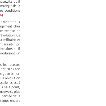
usewitz qu’il
ématique de la
les conditions
14
.
ar rapport aux
ongement chez
entreprise de
 révolution. Ce
r militaire, et
t aurait-il pu
e, alors qu’il
 produisant un
s les recettes
lutôt dans son
ux guerres non
e la révolution
trielles est à
us haut point,
onserve sa plus
a pensée de la
ngtemps encore