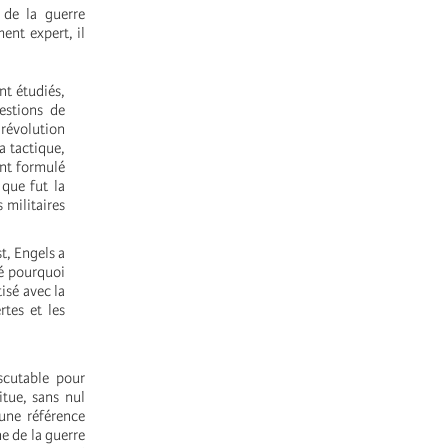
 de la guerre
ment expert, il
nt étudiés,
uestions de
 révolution
la tactique,
ent formulé
 que fut la
 militaires
t, Engels a
ré pourquoi
isé avec la
tes et les
scutable pour
itue, sans nul
 une référence
ne de la guerre