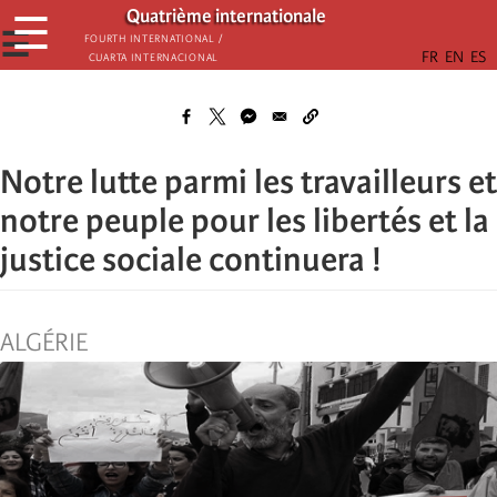
Skip
Quatrième internationale
☰
to
☰
Fourth International /
Cuarta Internacional
main
content
Notre lutte parmi les travailleurs et
notre peuple pour les libertés et la
justice sociale continuera !
ALGÉRIE