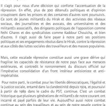
Il s’agit pour nous d’une décision qui conforte l’accentuation de la
répression. En effet, plus de 300 détenuEs politiques et d’opinion
croupissent dans les prisons et des centaines d’autres sont poursuivis.
Ce sont de jeunes militantEs du Hirak et des activistes des réseaux
sociaux, des journalistes et des avocats, des universitaires et des
militantEs associatifs, des dirigeants politiques de l’opposition comme
Fethi Ghares et des syndicalistes comme Kaddour Chouicha, et bien
d’autres. Il s’agit aussi de faire payer à notre parti ses positions
politiques et ses engagements résolus dans le Hirak, contre la répression
et aux côtés des luttes sociales des travailleurs et des masses populaires.
Mais, cette escalade répressive constitue aussi une grave dérive qui
fragilise les capacités de résistance de notre pays face aux menaces
extérieures, et contredit le ronronnement du discours officiel sur
l’impérative consolidation d’un front intérieur antisioniste et anti-
impérialiste.
Pour notre parti, le combat pour les libertés démocratiques, l’égalité et
la justice sociale, entamé dans la clandestinité depuis 1974, et poursuivi
à partir de 1989 dans le cadre du PST, continue. C’est un combat
historique que plusieurs générations de militantEs de notre courant ont
incarné et payé parfois de leur vie. Aujourd’hui aussi notre combat
continue au sein des travailleurs et au sein de notre peuple contre la