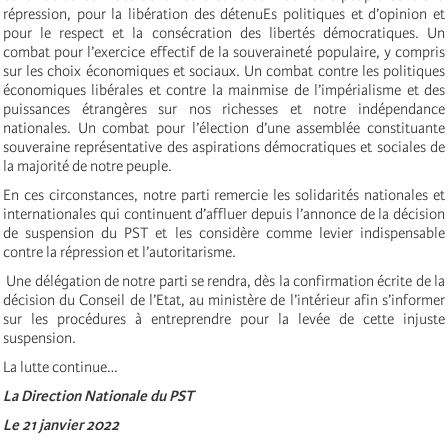
répression, pour la libération des détenuEs politiques et d’opinion et
pour le respect et la consécration des libertés démocratiques. Un
combat pour l’exercice effectif de la souveraineté populaire, y compris
sur les choix économiques et sociaux. Un combat contre les politiques
économiques libérales et contre la mainmise de l’impérialisme et des
puissances étrangères sur nos richesses et notre indépendance
nationales. Un combat pour l’élection d’une assemblée constituante
souveraine représentative des aspirations démocratiques et sociales de
la majorité de notre peuple.
En ces circonstances, notre parti remercie les solidarités nationales et
internationales qui continuent d’affluer depuis l’annonce de la décision
de suspension du PST et les considère comme levier indispensable
contre la répression et l’autoritarisme.
Une délégation de notre parti se rendra, dès la confirmation écrite de la
décision du Conseil de l’Etat, au ministère de l’intérieur afin s’informer
sur les procédures à entreprendre pour la levée de cette injuste
suspension.
La lutte continue…
La Direction Nationale du PST
Le 21 janvier 2022