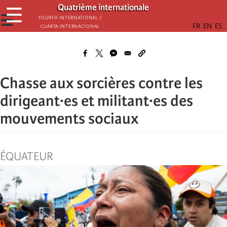
Skip
Quatrième internationale
☰
to
☰
Fourth International /
Cuarta Internacional
main
content
Chasse aux sorcières contre les
dirigeant·es et militant·es des
mouvements sociaux
ÉQUATEUR