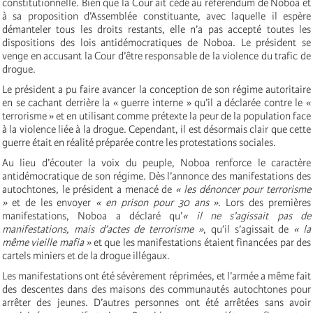
constitutionnelle. Bien que la Cour ait cédé au référendum de Noboa et
à sa proposition d’Assemblée constituante, avec laquelle il espère
démanteler tous les droits restants, elle n’a pas accepté toutes les
dispositions des lois antidémocratiques de Noboa. Le président se
venge en accusant la Cour d’être responsable de la violence du trafic de
drogue.
Le président a pu faire avancer la conception de son régime autoritaire
en se cachant derrière la « guerre interne » qu’il a déclarée contre le «
terrorisme » et en utilisant comme prétexte la peur de la population face
à la violence liée à la drogue. Cependant, il est désormais clair que cette
guerre était en réalité préparée contre les protestations sociales.
Au lieu d’écouter la voix du peuple, Noboa renforce le caractère
antidémocratique de son régime. Dès l’annonce des manifestations des
autochtones, le président a menacé de
« les dénoncer pour terrorisme
»
et de les envoyer
« en prison pour 30 ans »
. Lors des premières
manifestations, Noboa a déclaré qu’
« il ne s’agissait pas de
manifestations, mais d’actes de terrorisme »
, qu’il s’agissait de
« la
même vieille mafia »
et que les manifestations étaient financées par des
cartels miniers et de la drogue illégaux.
Les manifestations ont été sévèrement réprimées, et l’armée a même fait
des descentes dans des maisons des communautés autochtones pour
arrêter des jeunes. D’autres personnes ont été arrêtées sans avoir