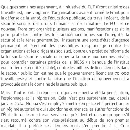
Quelques semaines auparavant, à l’initiative du FUT (Front unitaire des
travailleurs), une vingtaine d’organisations avaient formé le Front pour
la défense de la santé, de l’éducation publique, du travail décent, de la
sécurité sociale, des droits humains et de la nature. Le FUT et ce
nouveau Front ont organisé plusieurs actions, manifestations et sit-in
pour protester contre les lois antidémocratiques sur l’intégrité, la
sécurité et le renseignement (qui instaurent une sorte d’état d’urgence
permanent et étendent les possibilités d’espionnage contre les
organisations et les dirigeants sociaux), contre un projet de réforme de
la loi sur la sécurité sociale qui ouvrira la porte aux banques privées
pour contrôler certaines parties de la BIESS (la banque de l’Institut
équatorien de sécurité sociale), contre les milliers de licenciements dans
le secteur public (on estime que le gouvernement licenciera 70 000
travailleur·ses) et contre la crise que l’inaction du gouvernement a
provoquée dans le domaine de la santé publique.
Mais, d’autre part, la réponse du gouvernement a été la persécution,
l’espionnage et la répression. Cela n’est pas surprenant car, depuis
janvier 2024, Noboa s’est employé à mettre en place et à perfectionner
un régime autoritaire qui subordonne et menace les autres fonctions de
l’État afin de les mettre au service du président et de son groupe : s’il
s’est retourné contre son vice-président au début de son premier
mandat, il a préféré ces derniers mois s’en prendre à la Cour