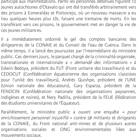
participé aux manifestations. Parmi les personnes détenues figurent 12
jeunes autochtones d’Otavalo qui ont été transférés arbitrairement vers
des prisons à Esmeraldas et Portoviejo, où un nouveau massacre a eu
lieu quelques heures plus tôt, faisant une trentaine de morts. En les
transférant vers ces prisons, le gouvernement met en danger la vie de
ces jeunes militant·es.
Il a immédiatement ordonné le gel des comptes bancaires des
dirigeant·es de la CONAIE et du Conseil de l’eau de Cuenca. Dans le
même temps, il a lancé des poursuites par l’intermédiaire du ministère
public. Ces derniers jours, le parquet chargé de la criminalité organisée,
transnationale et internationale a
« demandé des informations »
à
Edwin Bedoya, président du FUT (Front unitaire des travailleurs) et du
CEDOCUT (Confédération équatorienne des organisations classistes
pour l’unité des travailleurs), Andrés Quishpe, président de l’UNE
(Union nationale des éducateurs), Gary Esparza, président de la
FENOCIN (Confédération nationale des organisations paysannes,
indigènes et noires), et Nery Padilla, président de la FEUE (Fédération
des étudiants universitaires de l’Équateur).
Parallèlement, le ministère public a ouvert une enquête
« pour
enrichissement personnel injustifié »
contre 58 militants et dirigeants
de la CONAIE, du Front national anti-mines et de plusieurs autres
organisations sociales et ONG environnementales liées aux
mouvements sociaux.