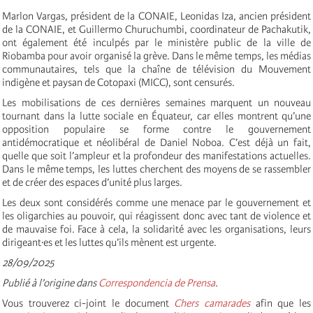
Marlon Vargas, président de la CONAIE, Leonidas Iza, ancien président
de la CONAIE, et Guillermo Churuchumbi, coordinateur de Pachakutik,
ont également été inculpés par le ministère public de la ville de
Riobamba pour avoir organisé la grève. Dans le même temps, les médias
communautaires, tels que la chaîne de télévision du Mouvement
indigène et paysan de Cotopaxi (MICC), sont censurés.
Les mobilisations de ces dernières semaines marquent un nouveau
tournant dans la lutte sociale en Équateur, car elles montrent qu’une
opposition populaire se forme contre le gouvernement
antidémocratique et néolibéral de Daniel Noboa. C’est déjà un fait,
quelle que soit l’ampleur et la profondeur des manifestations actuelles.
Dans le même temps, les luttes cherchent des moyens de se rassembler
et de créer des espaces d’unité plus larges.
Les deux sont considérés comme une menace par le gouvernement et
les oligarchies au pouvoir, qui réagissent donc avec tant de violence et
de mauvaise foi. Face à cela, la solidarité avec les organisations, leurs
dirigeant·es et les luttes qu’ils mènent est urgente.
28/09/2025
Publié à l’origine dans
Correspondencia de Prensa
.
Vous trouverez ci-joint le document
Chers camarades
afin que les