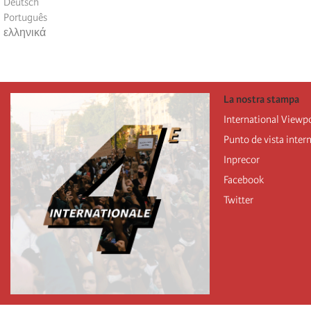
Deutsch
Português
ελληνικά
La nostra stampa
International Viewp
Punto de vista inter
Inprecor
Facebook
Twitter