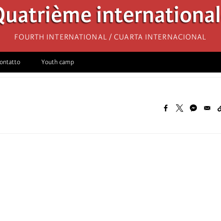
uatrième internationa
Fourth International / Cuarta Internacional
ontatto
Youth camp