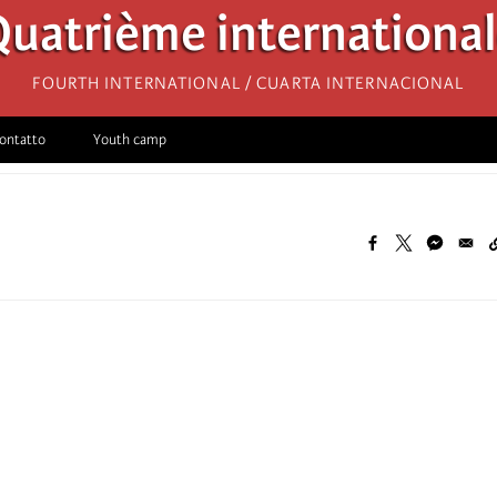
uatrième internationa
Fourth International / Cuarta Internacional
ontatto
Youth camp