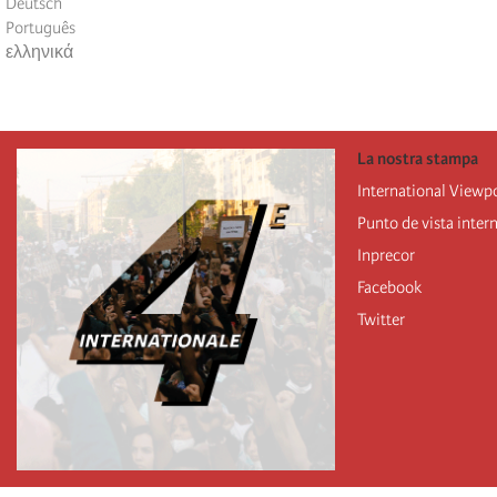
Deutsch
Português
ελληνικά
La nostra stampa
International Viewp
Punto de vista inter
Inprecor
Facebook
Twitter