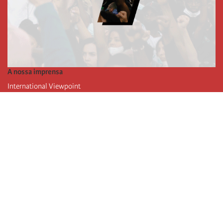
A nossa imprensa
International Viewpoint
Punto de vista internacional
Inprecor
Facebook
Twitter
A Internacional
Último Congresso da Internacional
Declarações do Comité Executivo
Instituto de Formação (IIRE)
Jovens
Autores