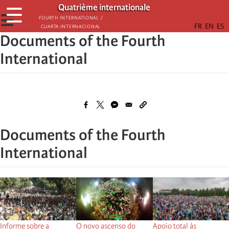
Passar
Quatrième internationale
☰
para
☰
Fourth International /
Cuarta Internacional
o
Documents of the Fourth
conteúdo
principal
International
Documents of the Fourth
International
Informe sobre a
O novo ascenso do
Apoio total às