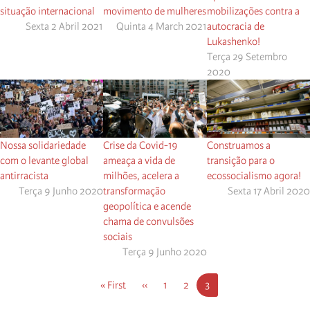
situação internacional
movimento de mulheres
mobilizações contra a
Sexta 2 Abril 2021
Quinta 4 March 2021
autocracia de
Lukashenko!
Terça 29 Setembro
2020
Nossa solidariedade
Crise da Covid-19
Construamos a
com o levante global
ameaça a vida de
transição para o
antirracista
milhões, acelera a
ecossocialismo agora!
Terça 9 Junho 2020
transformação
Sexta 17 Abril 2020
geopolítica e acende
chama de convulsões
sociais
Terça 9 Junho 2020
Paginação
Primeira
« First
Página
‹‹
Página
1
Página
2
Página
3
página
anterior
atual