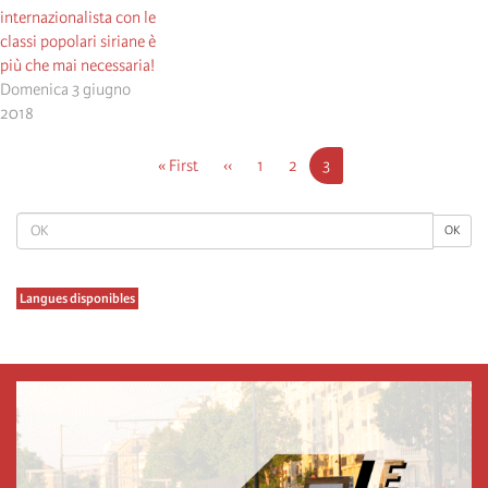
internazionalista con le
classi popolari siriane è
più che mai necessaria!
Domenica 3 giugno
2018
Pagination
First
« First
Previous
‹‹
Pagina
1
Pagina
2
Current
3
page
page
page
OK
OK
Langues disponibles