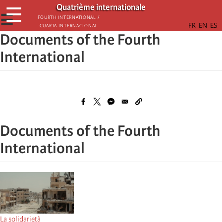
Skip
Quatrième internationale
☰
to
☰
Fourth International /
Cuarta Internacional
main
Documents of the Fourth
content
International
Documents of the Fourth
International
La solidarietà