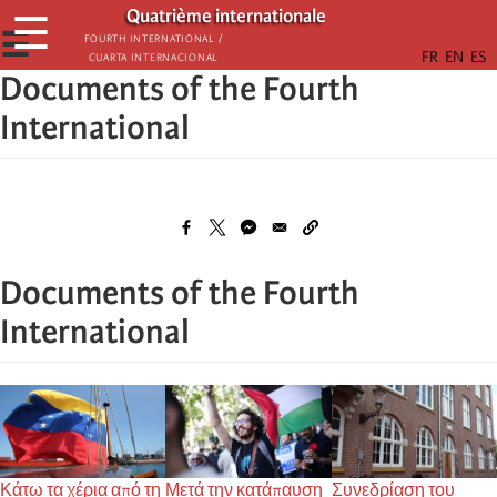
Παράκαμψη
Quatrième internationale
☰
προς
☰
Fourth International /
Cuarta Internacional
το
Documents of the Fourth
κυρίως
περιεχόμενο
International
Documents of the Fourth
International
Κάτω τα χέρια από τη
Μετά την κατάπαυση
Συνεδρίαση του