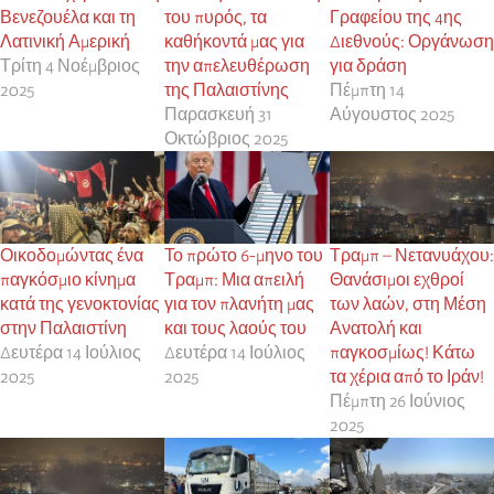
Βενεζουέλα και τη
του πυρός, τα
Γραφείου της 4ης
Λατινική Αμερική
καθήκοντά μας για
Διεθνούς: Οργάνωση
Τρίτη 4 Νοέμβριος
την απελευθέρωση
για δράση
2025
της Παλαιστίνης
Πέμπτη 14
Παρασκευή 31
Αύγουστος 2025
Οκτώβριος 2025
Οικοδομώντας ένα
Το πρώτο 6-μηνο του
Τραμπ – Νετανυάχου:
παγκόσμιο κίνημα
Τραμπ: Μια απειλή
Θανάσιμοι εχθροί
κατά της γενοκτονίας
για τον πλανήτη μας
των λαών, στη Μέση
στην Παλαιστίνη
και τους λαούς του
Ανατολή και
Δευτέρα 14 Ιούλιος
Δευτέρα 14 Ιούλιος
παγκοσμίως! Κάτω
2025
2025
τα χέρια από το Ιράν!
Πέμπτη 26 Ιούνιος
2025