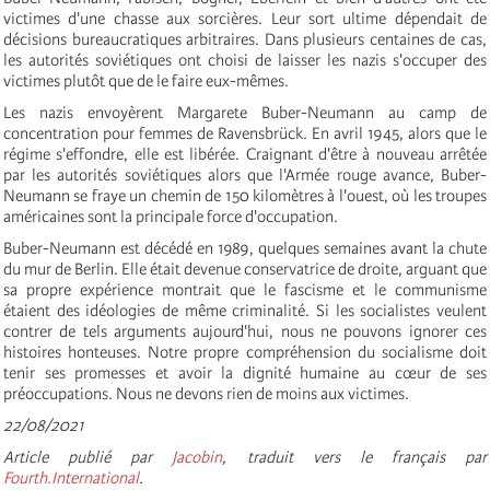
victimes d'une chasse aux sorcières. Leur sort ultime dépendait de
décisions bureaucratiques arbitraires. Dans plusieurs centaines de cas,
les autorités soviétiques ont choisi de laisser les nazis s'occuper des
victimes plutôt que de le faire eux-mêmes.
Les nazis envoyèrent Margarete Buber-Neumann au camp de
concentration pour femmes de Ravensbrück. En avril 1945, alors que le
régime s'effondre, elle est libérée. Craignant d'être à nouveau arrêtée
par les autorités soviétiques alors que l'Armée rouge avance, Buber-
Neumann se fraye un chemin de 150 kilomètres à l'ouest, où les troupes
américaines sont la principale force d'occupation.
Buber-Neumann est décédé en 1989, quelques semaines avant la chute
du mur de Berlin. Elle était devenue conservatrice de droite, arguant que
sa propre expérience montrait que le fascisme et le communisme
étaient des idéologies de même criminalité. Si les socialistes veulent
contrer de tels arguments aujourd'hui, nous ne pouvons ignorer ces
histoires honteuses. Notre propre compréhension du socialisme doit
tenir ses promesses et avoir la dignité humaine au cœur de ses
préoccupations. Nous ne devons rien de moins aux victimes.
22/08/2021
Article publié par
Jacobin
, traduit vers le français par
Fourth.International
.