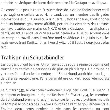
autorités soviétiques décident de le remettre à la Gestapo en avril 1941.
On connaît un peu les dernières semaines de la vie de Koritschoner car il
a partagé une cellule avec Hans Landauer, un membre des Brigades
internationales qui a survécu à la guerre. Selon Landauer, Koritschoner
était un homme gravement affaibli, portant les cicatrices des tortures
qu'il avait subies aux mains du NKVD et de la Gestapo. Il n'avait plus de
dents, disant à Landauer qu'il les avait perdues àcause du scorbut dans
un camp de travail dans l'extrême nord soviétique. Le 7 juin 1941, les
nazis envoyèrent Koritschöner à Auschwitz, où il fut tué deux jours plus
tard.
Trahison du Schutzbündler
Les purges qui ont balayé l'Union soviétique sous le règne de Staline ont
touché des cercles de personnes de plus en plus larges. Un groupe de
victimes était d'anciens membres du Schutzbund autrichien, ou Ligue
de défense républicaine, l'aile paramilitaire du Parti social-démocrate
autrichien.
Le 4 mars 1933, le chancelier autrichien Engelbert Dollfuß suspend le
parlement et inaugure un régime fasciste. En février 1934, les membres
du Schutzbund prennent les armes contre le nouveau système, mais ils
ne font pas le poids face aux armes lourdes de l'armée gouvernementale.
Environ deux cents perdent la vie dans les combats ou sont