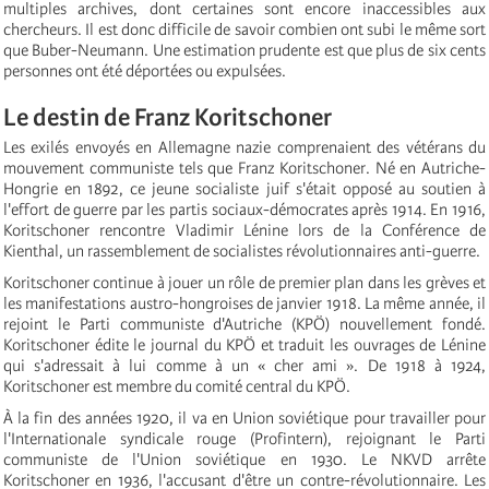
multiples archives, dont certaines sont encore inaccessibles aux
chercheurs. Il est donc difficile de savoir combien ont subi le même sort
que Buber-Neumann. Une estimation prudente est que plus de six cents
personnes ont été déportées ou expulsées.
Le destin de Franz Koritschoner
Les exilés envoyés en Allemagne nazie comprenaient des vétérans du
mouvement communiste tels que Franz Koritschoner. Né en Autriche-
Hongrie en 1892, ce jeune socialiste juif s'était opposé au soutien à
l'effort de guerre par les partis sociaux-démocrates après 1914. En 1916,
Koritschoner rencontre Vladimir Lénine lors de la Conférence de
Kienthal, un rassemblement de socialistes révolutionnaires anti-guerre.
Koritschoner continue à jouer un rôle de premier plan dans les grèves et
les manifestations austro-hongroises de janvier 1918. La même année, il
rejoint le Parti communiste d'Autriche (KPÖ) nouvellement fondé.
Koritschoner édite le journal du KPÖ et traduit les ouvrages de Lénine
qui s'adressait à lui comme à un « cher ami ». De 1918 à 1924,
Koritschoner est membre du comité central du KPÖ.
À la fin des années 1920, il va en Union soviétique pour travailler pour
l'Internationale syndicale rouge (Profintern), rejoignant le Parti
communiste de l'Union soviétique en 1930. Le NKVD arrête
Koritschoner en 1936, l'accusant d'être un contre-révolutionnaire. Les