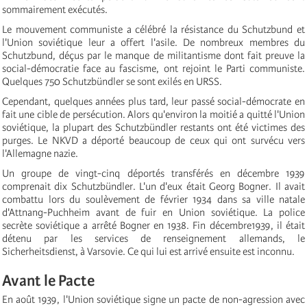
sommairement exécutés.
Le mouvement communiste a célébré la résistance du Schutzbund et
l'Union soviétique leur a offert l'asile. De nombreux membres du
Schutzbund, déçus par le manque de militantisme dont fait preuve la
social-démocratie face au fascisme, ont rejoint le Parti communiste.
Quelques 750 Schutzbündler se sont exilés en URSS.
Cependant, quelques années plus tard, leur passé social-démocrate en
fait une cible de persécution. Alors qu'environ la moitié a quitté l'Union
soviétique, la plupart des Schutzbündler restants ont été victimes des
purges. Le NKVD a déporté beaucoup de ceux qui ont survécu vers
l'Allemagne nazie.
Un groupe de vingt-cinq déportés transférés en décembre 1939
comprenait dix Schutzbündler. L'un d'eux était Georg Bogner. Il avait
combattu lors du soulèvement de février 1934 dans sa ville natale
d'Attnang-Puchheim avant de fuir en Union soviétique. La police
secrète soviétique a arrêté Bogner en 1938. Fin décembre1939, il était
détenu par les services de renseignement allemands, le
Sicherheitsdienst, à Varsovie. Ce qui lui est arrivé ensuite est inconnu.
Avant le Pacte
En août 1939, l'Union soviétique signe un pacte de non-agression avec