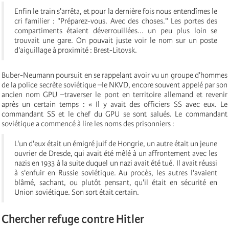
Enfin le train s'arrêta, et pour la dernière fois nous entendîmes le
cri familier : "Préparez-vous. Avec des choses." Les portes des
compartiments étaient déverrouillées... un peu plus loin se
trouvait une gare. On pouvait juste voir le nom sur un poste
d'aiguillage à proximité : Brest-Litovsk.
Buber-Neumann poursuit en se rappelant avoir vu un groupe d'hommes
de la police secrète soviétique –le NKVD, encore souvent appelé par son
ancien nom GPU –traverser le pont en territoire allemand et revenir
après un certain temps : « Il y avait des officiers SS avec eux. Le
commandant SS et le chef du GPU se sont salués. Le commandant
soviétique a commencé à lire les noms des prisonniers :
L'un d'eux était un émigré juif de Hongrie, un autre était un jeune
ouvrier de Dresde, qui avait été mêlé à un affrontement avec les
nazis en 1933 à la suite duquel un nazi avait été tué. Il avait réussi
à s'enfuir en Russie soviétique. Au procès, les autres l'avaient
blâmé, sachant, ou plutôt pensant, qu'il était en sécurité en
Union soviétique. Son sort était certain.
Chercher refuge contre Hitler