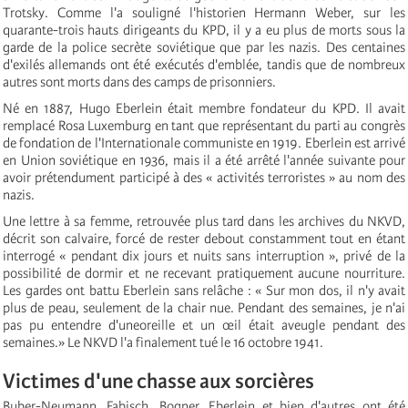
Trotsky. Comme l'a souligné l'historien Hermann Weber, sur les
quarante-trois hauts dirigeants du KPD, il y a eu plus de morts sous la
garde de la police secrète soviétique que par les nazis. Des centaines
d'exilés allemands ont été exécutés d'emblée, tandis que de nombreux
autres sont morts dans des camps de prisonniers.
Né en 1887, Hugo Eberlein était membre fondateur du KPD. Il avait
remplacé Rosa Luxemburg en tant que représentant du parti au congrès
de fondation de l'Internationale communiste en 1919. Eberlein est arrivé
en Union soviétique en 1936, mais il a été arrêté l'année suivante pour
avoir prétendument participé à des « activités terroristes » au nom des
nazis.
Une lettre à sa femme, retrouvée plus tard dans les archives du NKVD,
décrit son calvaire, forcé de rester debout constamment tout en étant
interrogé « pendant dix jours et nuits sans interruption », privé de la
possibilité de dormir et ne recevant pratiquement aucune nourriture.
Les gardes ont battu Eberlein sans relâche : « Sur mon dos, il n'y avait
plus de peau, seulement de la chair nue. Pendant des semaines, je n'ai
pas pu entendre d'uneoreille et un œil était aveugle pendant des
semaines.» Le NKVD l'a finalement tué le 16 octobre 1941.
Victimes d'une chasse aux sorcières
Buber-Neumann, Fabisch, Bogner, Eberlein et bien d'autres ont été