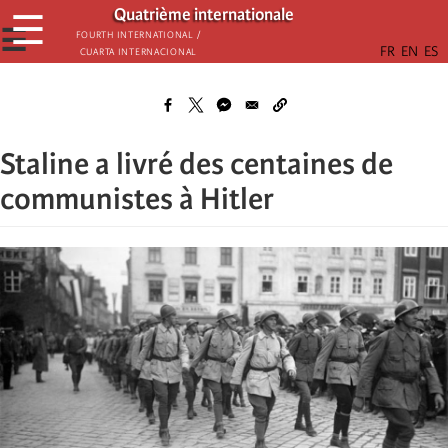
Passar
Quatrième internationale
☰
para
☰
Fourth International /
Cuarta Internacional
o
conteúdo
principal
Staline a livré des centaines de
communistes à Hitler