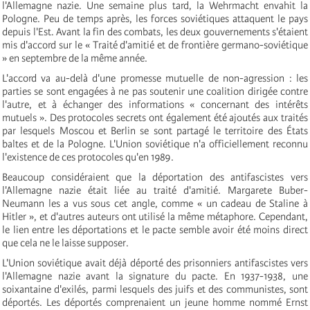
l'Allemagne nazie. Une semaine plus tard, la Wehrmacht envahit la
Pologne. Peu de temps après, les forces soviétiques attaquent le pays
depuis l'Est. Avant la fin des combats, les deux gouvernements s'étaient
mis d'accord sur le « Traité d'amitié et de frontière germano-soviétique
» en septembre de la même année.
L'accord va au-delà d'une promesse mutuelle de non-agression : les
parties se sont engagées à ne pas soutenir une coalition dirigée contre
l'autre, et à échanger des informations « concernant des intérêts
mutuels ». Des protocoles secrets ont également été ajoutés aux traités
par lesquels Moscou et Berlin se sont partagé le territoire des États
baltes et de la Pologne. L'Union soviétique n'a officiellement reconnu
l'existence de ces protocoles qu'en 1989.
Beaucoup considéraient que la déportation des antifascistes vers
l'Allemagne nazie était liée au traité d'amitié. Margarete Buber-
Neumann les a vus sous cet angle, comme « un cadeau de Staline à
Hitler », et d'autres auteurs ont utilisé la même métaphore. Cependant,
le lien entre les déportations et le pacte semble avoir été moins direct
que cela ne le laisse supposer.
L'Union soviétique avait déjà déporté des prisonniers antifascistes vers
l'Allemagne nazie avant la signature du pacte. En 1937-1938, une
soixantaine d'exilés, parmi lesquels des juifs et des communistes, sont
déportés. Les déportés comprenaient un jeune homme nommé Ernst