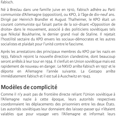
Fabisch.
Né à Breslau dans une famille juive en 1910, Fabisch adhère au Parti
communiste d'Allemagne (opposition), ou KPO, à l'âge de dix-neuf ans.
Dirigé par Heinrich Brandler et August Thalheimer, le KPO était un
courant communiste qui faisait partie de la soi-disant «Opposition de
droite» dans le mouvement, associé à des politiciens soviétiques tels
que Nikolaï Boukharine, le dernier grand rival de Staline. Il rejetait
l'hostilité sectaire du KPD envers les sociaux-démocrates et les autres
socialistes et plaidait pour l'unité contre le fascisme.
Après les arrestations des principaux membres du KPO par les nazis en
1933, Fabisch rejoint la nouvelle direction clandestine, dont beaucoup
seront arrêtés à leur tour en 1934. Il s'enfuit en Union soviétique mais est
rapidement de nouveau en danger. Le NKVD arrête Fabisch en 1937 et le
déporte en Allemagne l'année suivante. La Gestapo arrête
immédiatement Fabisch et il est tué à Auschwitz en 1943.
Modèles de complicité
Comme il n'y avait pas de frontière directe reliant l'Union soviétique à
l'Allemagne nazie à cette époque, leurs autorités respectives
coordonnaient les déplacements des prisonniers entre les deux États.
Les autorités soviétiques leur donnaient des laissez-passer qui n'étaient
valables que pour voyager vers l'Allemagne et informait leurs