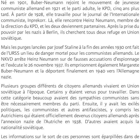
Né en 1901, Buber-Neumann rejoint le mouvement de jeunesse
communiste allemand en 1921 et le parti adulte, le KPD, cinq ans plus
tard. À partir de 1928, elle travaille pour le journal de l'Internationale
communiste, Inprekorr. Là, elle rencontre Heinz Neumann, membre de
la direction du KPD, et les deux deviennent partenaires. Après la prise du
pouvoir par les nazis à Berlin, ils cherchent tous deux refuge en Union
soviétique.
Mais les purges lancées par Josef Staline à la fin des années 1930 ont fait
de l'URSS un lieu de danger mortel pour les communistes allemands. Le
NKVD arrête Heinz Neumann sur de fausses accusations d'espionnage
et l'exécute le 26 novembre 1937. Ils emprisonnent également Margarete
Buber-Neumann et la déportent finalement en 1940 vers l'Allemagne
nazie.
Plusieurs groupes différents de citoyens allemands vivaient en Union
soviétique à l'époque. Certains y étaient venus pour travailler. Dans
cette catégorie beaucoup avaient des sympathies communistes sans
être nécessairement membres du parti. Ensuite, il y avait les exilés
politiques, les communistes et autres antifascistes, y compris les
Autrichiens qui étaient officiellement devenus citoyens allemands après
l'annexion nazie de l'Autriche en 1938. D'autres avaient acquis la
nationalité soviétique.
Les informations sur le sort de ces personnes sont éparpillées dans de