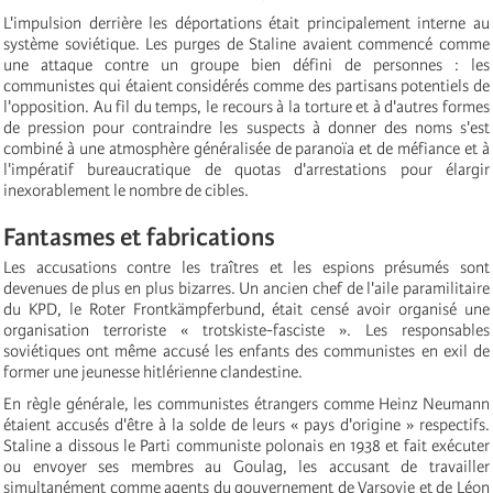
L'impulsion derrière les déportations était principalement interne au
système soviétique. Les purges de Staline avaient commencé comme
une attaque contre un groupe bien défini de personnes : les
communistes qui étaient considérés comme des partisans potentiels de
l'opposition. Au fil du temps, le recours à la torture et à d'autres formes
de pression pour contraindre les suspects à donner des noms s'est
combiné à une atmosphère généralisée de paranoïa et de méfiance et à
l'impératif bureaucratique de quotas d'arrestations pour élargir
inexorablement le nombre de cibles.
Fantasmes et fabrications
Les accusations contre les traîtres et les espions présumés sont
devenues de plus en plus bizarres. Un ancien chef de l'aile paramilitaire
du KPD, le Roter Frontkämpferbund, était censé avoir organisé une
organisation terroriste « trotskiste-fasciste ». Les responsables
soviétiques ont même accusé les enfants des communistes en exil de
former une jeunesse hitlérienne clandestine.
En règle générale, les communistes étrangers comme Heinz Neumann
étaient accusés d'être à la solde de leurs « pays d'origine » respectifs.
Staline a dissous le Parti communiste polonais en 1938 et fait exécuter
ou envoyer ses membres au Goulag, les accusant de travailler
simultanément comme agents du gouvernement de Varsovie et de Léon