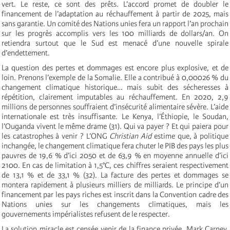
vert. Le reste, ce sont des prêts. L’accord promet de doubler le
financement de l’adaptation au réchauffement à partir de 2025, mais
sans garantie. Un comité des Nations unies fera un rapport l’an prochain
sur les progrès accomplis vers les 100 milliards de dollars/an. On
retiendra surtout que le Sud est menacé d’une nouvelle spirale
d’endettement.
La question des pertes et dommages est encore plus explosive, et de
loin. Prenons l’exemple de la Somalie. Elle a contribué à 0,00026 % du
changement climatique historique… mais subit des sécheresses à
répétition, clairement imputables au réchauffement. En 2020, 2,9
millions de personnes souffraient d’insécurité alimentaire sévère. L’aide
internationale est très insuffisante. Le Kenya, l’Éthiopie, le Soudan,
l’Ouganda vivent le même drame (31). Qui va payer ? Et qui paiera pour
les catastrophes à venir ? L’ONG
Christian Aid
estime que, à politique
inchangée, le changement climatique fera chuter le PIB des pays les plus
pauvres de 19,6 % d’ici 2050 et de 63,9 % en moyenne annuelle d’ici
2100. En cas de limitation à 1,5°C, ces chiffres seraient respectivement
de 13,1 % et de 33,1 % (32). La facture des pertes et dommages se
montera rapidement à plusieurs milliers de milliards. Le principe d’un
financement par les pays riches est inscrit dans la Convention cadre des
Nations unies sur les changements climatiques, mais les
gouvernements impérialistes refusent de le respecter.
La solution miracle est censée venir de la finance privée. Mark Carney,