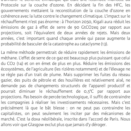
Protocole sur la couche d’ozone. En décidant la fin des HFC, les
gouvernements mettaient la reconstitution de la couche d’ozone en
cohérence avec la lutte contre le changement climatique. L’impact sur le
réchauffement n’est pas énorme : à l’horizon 2050, Kigali aura réduit les
émissions de gaz à effet de serre de 90 GtCO2eq par rapport aux
projections, soit l’équivalent de deux années de rejets. Mais deux
années, c’est important quand chaque année qui passe augmente la
probabilité de basculer de la catastrophe au cataclysme (13).
La même méthode permettrait de réduire rapidement les émissions de
méthane. L’effet de serre de ce gaz est beaucoup plus puissant que celui
du CO2 (14) et on en émet de plus en plus. Réduire les émissions des
écosystèmes, de l’agriculture (les rizières notamment) et de l’élevage ne
se règle pas d’un trait de plume. Mais supprimer les fuites du réseau
gazier, des puits de pétrole et des houillères est relativement aisé, ne
demande pas de changements structurels de l'appareil productif et
pourrait diminuer le réchauffement de 0,5°C par rapport aux
projections. Pas besoin de percée technologique, il suffit de contraindre
les compagnies à réaliser les investissements nécessaires. Mais c’est
précisément là que le bât blesse : on ne peut pas contraindre les
capitalistes, on peut seulement les inciter par des mécanismes de
marché. C’est la doxa néolibérale, inscrite dans l’accord de Paris. Nous
allons voir que Glasgow exclut plus que jamais d’y déroger.