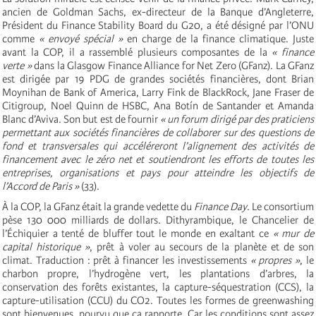
ancien de Goldman Sachs, ex-directeur de la Banque d’Angleterre,
Président du Finance Stability Board du G20, a été désigné par l’ONU
comme
« envoyé spécial »
en charge de la finance climatique. Juste
avant la COP, il a rassemblé plusieurs composantes de la
« finance
verte »
dans la Glasgow Finance Alliance for Net Zero (GFanz). La GFanz
est dirigée par 19 PDG de grandes sociétés financières, dont Brian
Moynihan de Bank of America, Larry Fink de BlackRock, Jane Fraser de
Citigroup, Noel Quinn de HSBC, Ana Botín de Santander et Amanda
Blanc d’Aviva. Son but est de fournir
« un forum dirigé par des praticiens
permettant aux sociétés financières de collaborer sur des questions de
fond et transversales qui accéléreront l’alignement des activités de
financement avec le zéro net et soutiendront les efforts de toutes les
entreprises, organisations et pays pour atteindre les objectifs de
l’Accord de Paris »
(33).
À la COP, la GFanz était la grande vedette du
Finance Day
. Le consortium
pèse 130 000 milliards de dollars. Dithyrambique, le Chancelier de
l’Échiquier a tenté de bluffer tout le monde en exaltant ce
« mur de
capital historique »
, prêt à voler au secours de la planète et de son
climat. Traduction : prêt à financer les investissements
« propres »
, le
charbon propre, l’hydrogène vert, les plantations d’arbres, la
conservation des forêts existantes, la capture-séquestration (CCS), la
capture-utilisation (CCU) du CO2. Toutes les formes de greenwashing
sont bienvenues, pourvu que ça rapporte. Car les conditions sont assez