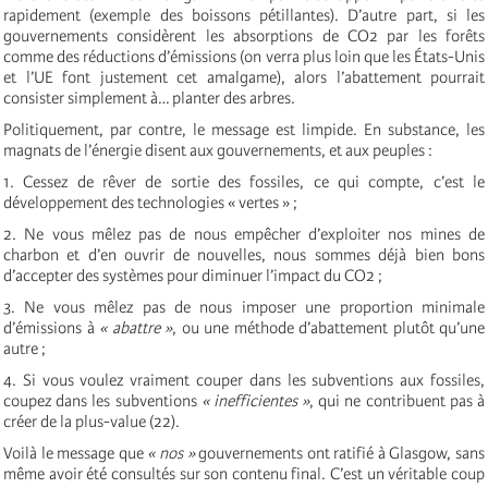
rapidement (exemple des boissons pétillantes). D’autre part, si les
gouvernements considèrent les absorptions de CO2 par les forêts
comme des réductions d’émissions (on verra plus loin que les États-Unis
et l’UE font justement cet amalgame), alors l’abattement pourrait
consister simplement à… planter des arbres.
Politiquement, par contre, le message est limpide. En substance, les
magnats de l’énergie disent aux gouvernements, et aux peuples :
1. Cessez de rêver de sortie des fossiles, ce qui compte, c’est le
développement des technologies « vertes » ;
2. Ne vous mêlez pas de nous empêcher d’exploiter nos mines de
charbon et d’en ouvrir de nouvelles, nous sommes déjà bien bons
d’accepter des systèmes pour diminuer l’impact du CO2 ;
3. Ne vous mêlez pas de nous imposer une proportion minimale
d’émissions à
« abattre »
, ou une méthode d’abattement plutôt qu’une
autre ;
4. Si vous voulez vraiment couper dans les subventions
aux fossiles,
coupez dans les subventions
« inefficientes »
, qui ne contribuent pas à
créer de la plus-value (22).
Voilà le message que
« nos »
gouvernements ont ratifié à Glasgow, sans
même avoir été consultés sur son contenu final. C’est un véritable coup