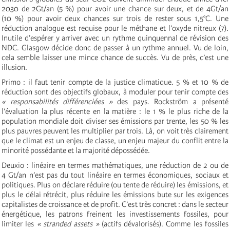
2030 de 2Gt/an (5 %) pour avoir une chance sur deux, et de 4Gt/an
(10 %) pour avoir deux chances sur trois de rester sous 1,5°C. Une
réduction analogue est requise pour le méthane et l’oxyde nitreux (7).
Inutile d’espérer y arriver avec un rythme quinquennal de révision des
NDC. Glasgow décide donc de passer à un rythme annuel. Vu de loin,
cela semble laisser une mince chance de succès. Vu de près, c’est une
illusion.
Primo : il faut tenir compte de la justice climatique. 5 % et 10 % de
réduction sont des objectifs globaux, à moduler pour tenir compte des
« responsabilités différenciées »
des pays. Rockström a présenté
l’évaluation la plus récente en la matière : le 1 % le plus riche de la
population mondiale doit diviser ses émissions par trente, les 50 % les
plus pauvres peuvent les multiplier par trois. Là, on voit très clairement
que le climat est un enjeu de classe, un enjeu majeur du conflit entre la
minorité possédante et la majorité dépossédée.
Deuxio : linéaire en termes mathématiques, une réduction de 2 ou de
4 Gt/an n’est pas du tout linéaire en termes économiques, sociaux et
politiques. Plus on déclare réduire (ou tente de réduire) les émissions, et
plus le délai rétrécit, plus réduire les émissions bute sur les exigences
capitalistes de croissance et de profit. C’est très concret : dans le secteur
énergétique, les patrons freinent les investissements fossiles, pour
limiter les
« stranded assets »
(actifs dévalorisés). Comme les fossiles