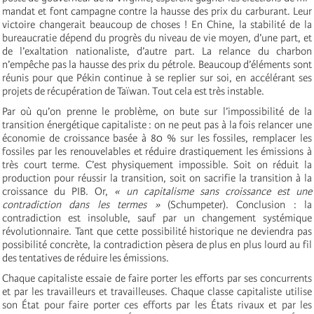
mandat et font campagne contre la hausse des prix du carburant. Leur
victoire changerait beaucoup de choses ! En Chine, la stabilité de la
bureaucratie dépend du progrès du niveau de vie moyen, d’une part, et
de l’exaltation nationaliste, d’autre part. La relance du charbon
n’empêche pas la hausse des prix du pétrole. Beaucoup d’éléments sont
réunis pour que Pékin continue à se replier sur soi, en accélérant ses
projets de récupération de Taïwan. Tout cela est très instable.
Par où qu’on prenne le problème, on bute sur l’impossibilité de la
transition énergétique capitaliste : on ne peut pas à la fois relancer une
économie de croissance basée à 80 % sur les fossiles, remplacer les
fossiles par les renouvelables et réduire drastiquement les émissions à
très court terme. C’est physiquement impossible. Soit on réduit la
production pour réussir la transition, soit on sacrifie la transition à la
croissance du PIB. Or,
« un capitalisme sans croissance est une
contradiction dans les termes »
(Schumpeter). Conclusion : la
contradiction est insoluble, sauf par un changement systémique
révolutionnaire. Tant que cette possibilité historique ne deviendra pas
possibilité concrète, la contradiction pèsera de plus en plus lourd au fil
des tentatives de réduire les émissions.
Chaque capitaliste essaie de faire porter les efforts par ses concurrents
et par les travailleurs et travailleuses. Chaque classe capitaliste utilise
son État pour faire porter ces efforts par les États rivaux et par les