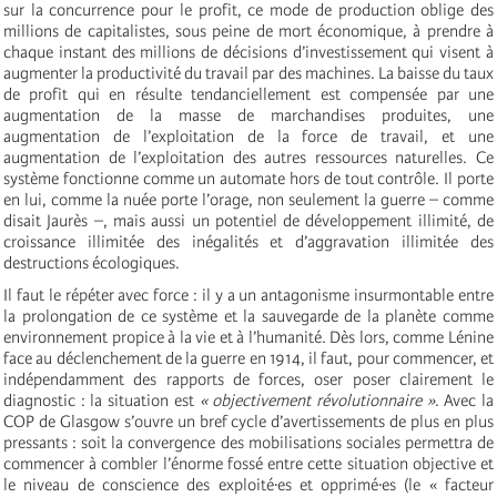
sur la concurrence pour le profit, ce mode de production oblige des
millions de capitalistes, sous peine de mort économique, à prendre à
chaque instant des millions de décisions d’investissement qui visent à
augmenter la productivité du travail par des machines. La baisse du taux
de profit qui en résulte tendanciellement est compensée par une
augmentation de la masse de marchandises produites, une
augmentation de l’exploitation de la force de travail, et une
augmentation de l’exploitation des autres ressources naturelles. Ce
système fonctionne comme un automate hors de tout contrôle. Il porte
en lui, comme la nuée porte l’orage, non seulement la guerre – comme
disait Jaurès –, mais aussi un potentiel de développement illimité, de
croissance illimitée des inégalités et d’aggravation illimitée des
destructions écologiques.
Il faut le répéter avec force : il y a un antagonisme insurmontable entre
la prolongation de ce système et la sauvegarde de la planète comme
environnement propice à la vie et à l’humanité. Dès lors, comme Lénine
face au déclenchement de la guerre en 1914, il faut, pour commencer, et
indépendamment des rapports de forces, oser poser clairement le
diagnostic : la situation est
« objectivement révolutionnaire »
. Avec la
COP de Glasgow s’ouvre un bref cycle d’avertissements de plus en plus
pressants : soit la convergence des mobilisations sociales permettra de
commencer à combler l’énorme fossé entre cette situation objective et
le niveau de conscience des exploité∙es et opprimé∙es (le « facteur