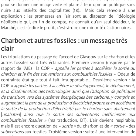
pour se donner une image verte et plaire à leur opinion publique sans
nuire aux intérêts des capitalistes (18)… Mais cela renvoie à une
explication : les promesses en l’air sont au diapason de l’idéologie
néolibérale qui, en fin de compte, ne connaît qu’un seul décideur, le
Marché, c’est-à-dire le profit, c’est-à-dire une minorité d’actionnaires.
Charbon et autres fossiles : un message très
clair
Les tribulations du passage de l’accord de Glasgow sur le charbon et les
autres fossiles sont très éclairantes. Première version (inspirée par le
rapport de l’AIE) : la COP
« appelle les parties à accélérer la sortie du
charbon et la fin des subventions aux combustibles fossiles »
. Odeur de
contrainte étatique tout à fait insupportable… Deuxième version : la
COP
« appelle les parties à accélérer le développement, le déploiement,
et la dissémination des technologies ainsi que l’adoption de politiques
de transition vers des systèmes énergétiques bas carbone, y compris en
augmentant la part de la production d’électricité propre et en accélérant
la sortie de la production d’électricité par le charbon sans abattement
[
unabated
]
ainsi que la sortie des subventions inefficientes aux
combustibles fossiles »
(ma traduction, DT). L’air devient respirable,
mais il est encore question de
« sortie »
du charbon et de
« sortie »
des
subventions
aux fossiles. Troisième version : suite à une intervention de