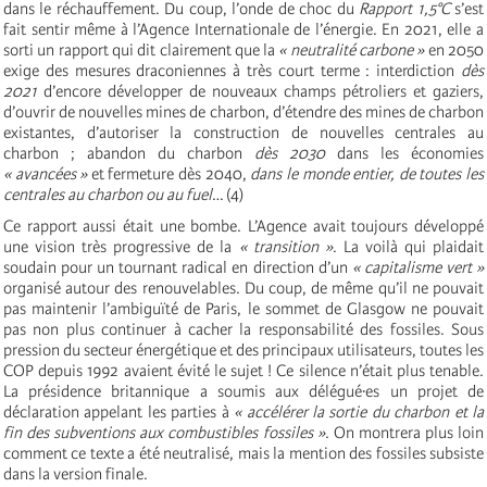
dans le réchauffement. Du coup, l’onde de choc du
Rapport 1,5°C
s’est
fait sentir même à l’Agence Internationale de l’énergie. En 2021, elle a
sorti un rapport qui dit clairement que la
« neutralité carbone »
en 2050
exige des mesures draconiennes à très court terme : interdiction
dès
2021
d’encore développer de nouveaux champs pétroliers et gaziers,
d’ouvrir de nouvelles mines de charbon, d’étendre des mines de charbon
existantes, d’autoriser la construction de nouvelles centrales au
charbon ; abandon du charbon
dès 2030
dans les économies
« avancées »
et fermeture dès 2040,
dans le monde entier, de toutes les
centrales au charbon ou au fuel
… (4)
Ce rapport aussi était une bombe. L’Agence avait toujours développé
une vision très progressive de la
« transition »
. La voilà qui plaidait
soudain pour un tournant radical en direction d’un
« capitalisme vert »
organisé autour des renouvelables. Du coup, de même qu’il ne pouvait
pas maintenir l’ambiguïté de Paris, le sommet de Glasgow ne pouvait
pas non plus continuer à cacher la responsabilité des fossiles. Sous
pression du secteur énergétique et des principaux utilisateurs, toutes les
COP depuis 1992 avaient évité le sujet ! Ce silence n’était plus tenable.
La présidence britannique a soumis aux délégué∙es un projet de
déclaration appelant les parties à
« accélérer la sortie du charbon et la
fin des subventions aux combustibles fossiles »
. On montrera plus loin
comment ce texte a été neutralisé, mais la mention des fossiles subsiste
dans la version finale.