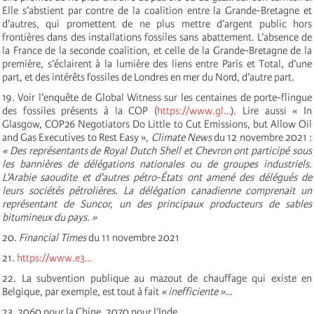
Elle s’abstient par contre de la coalition entre la Grande-Bretagne et
d’autres, qui promettent de ne plus mettre d’argent public hors
frontières dans des installations fossiles sans abattement. L’absence de
la France de la seconde coalition, et celle de la Grande-Bretagne de la
première, s’éclairent à la lumière des liens entre Paris et Total, d’une
part, et des intérêts fossiles de Londres en mer du Nord, d’autre part.
19. Voir l’enquête de Global Witness sur les centaines de porte-flingue
des fossiles présents à la COP (
https://www.gl…
). Lire aussi « In
Glasgow, COP26 Negotiators Do Little to Cut Emissions, but Allow Oil
and Gas Executives to Rest Easy »,
Climate News
du 12 novembre 2021 :
« Des représentants de Royal Dutch Shell et Chevron ont participé sous
les bannières de délégations nationales ou de groupes industriels.
L'Arabie saoudite et d'autres pétro-États ont amené des délégués de
leurs sociétés pétrolières. La délégation canadienne comprenait un
représentant de Suncor, un des principaux producteurs de sables
bitumineux du pays. »
20.
Financial Times
du 11 novembre 2021
21.
https://www.e3…
22. La subvention publique au mazout de chauffage qui existe en
Belgique, par exemple, est tout à fait
« inefficiente »
…
23. 2060 pour la Chine, 2070 pour l’Inde.