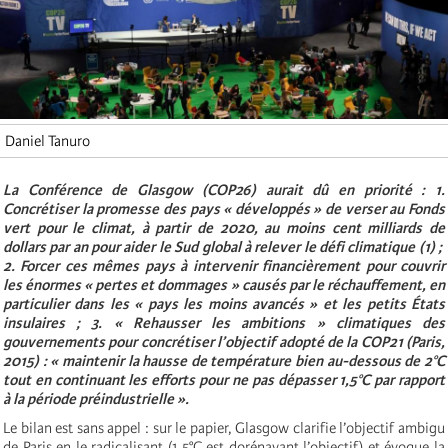
Daniel Tanuro
La Conférence de Glasgow (COP26) aurait dû en priorité :
1.
Concrétiser la promesse des pays « développés » de verser au Fonds
vert pour le climat, à partir de 2020, au moins cent milliards de
dollars par an pour aider le Sud global à relever le défi climatique (1) ;
2. Forcer ces mêmes pays à intervenir financièrement pour couvrir
les énormes « pertes et dommages » causés par le réchauffement, en
particulier dans les « pays les moins avancés » et les petits États
insulaires ;
3. « Rehausser les ambitions » climatiques des
gouvernements pour concrétiser l’objectif adopté de la COP21 (Paris,
2015) : « maintenir la hausse de température bien au-dessous de 2°C
tout en continuant les efforts pour ne pas dépasser 1,5°C par rapport
à la période préindustrielle ».
Le bilan est sans appel : sur le papier, Glasgow clarifie l’objectif ambigu
de Paris en le radicalisant (1,5°C est dorénavant l’objectif) et évoque la