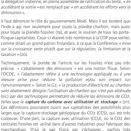
la délégation indienne, en pleine assemblée de ratification du texte,
« en
accélérant la sortie »
est remplacé par
« en accélérant les efforts vers la
diminution »
.
Il faut dénoncer le rôle du gouvernement Modi. Mais il est évident que
l’Inde a agi non seulement pour toute la planète charbon, mais aussi
pour toute la planète fossiles (19), et avec le soutien de tous les porte-
flingue capitalistes. Ceux-ci étaient très nombreux à la COP pour veiller,
comme disait un grand patron finlandais, à ce que la Conférence
« mise
sur la croissance verte plutôt que sur la régulation, la limitation et la
taxation »
(20).
Techniquement, la portée de l’article sur les fossiles n’est pas très
précise.
« L’abattement des émissions »
est une notion floue. Selon
l’OCDE,
« l’abattement réfère à une technologie appliquée ou à une
mesure prise pour réduire la pollution et/ou son impact sur
l’environnement »
. Selon le G7,
« la production d’électricité au charbon
sans abattement désigne l'utilisation de charbon qui n’est pas atténuée
(sic)
par des technologies permettant de réduire les émissions de CO2,
telles que la
capture du carbone avec utilisation et stockage
»
(21).
Ces définitions pourraient ouvrir aux capitalistes des possibilités plus
larges que la capture-stockage géologique du CO2 (CCS), qui est très
coûteuse. D’une part, la capture avec utilisation (CCU), où le CO2 des
centrales fossiles est utilisé dans d’autres industries pour fabriquer des
marchandises. D’où le gaz finira par s’échapper… parfois très