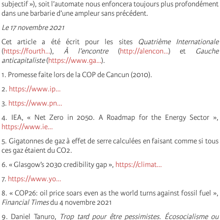
subjectif »), soit l’automate nous enfoncera toujours plus profondément
dans une barbarie d’une ampleur sans précédent.
Le 17 novembre 2021
Cet article a été écrit pour les sites
Quatrième Internationale
(
https://fourth…
),
À l’encontre
(
http://alencon…
) et
Gauche
anticapitaliste
(
https://www.ga…
).
1. Promesse faite lors de la COP de Cancun (2010).
2.
https://www.ip…
3.
https://www.pn…
4. IEA, « Net Zero in 2050. A Roadmap for the Energy Sector »,
https://www.ie…
5. Gigatonnes de gaz à effet de serre calculées en faisant comme si tous
ces gaz étaient du CO2.
6. « Glasgow’s 2030 credibility gap »,
https://climat…
7.
https://www.yo…
8. « COP26: oil price soars even as the world turns against fossil fuel »,
Financial Times
du 4 novembre 2021
9. Daniel Tanuro,
Trop tard pour être pessimistes. Écosocialisme ou