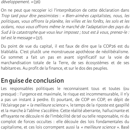
développement. »
(36)
On ne peut que recopier ici l’interprétation de cette déclaration dans
Trop tard pour être pessimistes
:
« Bien-aimé∙es capitalistes, nous, les
politiques, vous offrons la planète, les villes et les forêts, les sols et les
océans, nous vous offrons même le marché de l’adaptation des pays du
Sud à la catastrophe que vous leur imposez ; tout est à vous, prenez-le :
tel est le message »
(37).
Du point de vue du capital, il est faux de dire que la COP26 est du
blablabla. C’est plutôt une monstrueuse apothéose de néolibéralisme.
Ce sommet a fait un pas en avant significatif sur la voie de
marchandisation totale de la Terre, de ses écosystèmes et de ses
habitant∙es. Au profit de la finance, et sur le dos des peuples.
En guise de conclusion
Les responsables politiques le reconnaissent tous et toutes (ou
presque) : l’urgence est maximale, le risque est incommensurable, il n’y
a pas un instant à perdre. Et pourtant, de COP en COP, en dépit de
l’éclairage par
« la meilleure science »
, le temps de la riposte est gaspillé
et la marche à l’abîme s’accélère. Cette réalité aberrante, hallucinante et
effrayante ne découle ni de l’imbécilité de tel ou telle responsable, ni du
complot de forces occultes : elle découle des lois fondamentales du
capitalisme, et ces lois corrompent aussi la
« meilleure science »
. Basé