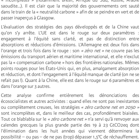
saoudite…). Il est clair que la majorité des gouvernements ont sauté
dans le train de la « neutralité carbone » afin de se peindre en vert et de
passer inaperçus à Glasgow.
L’évaluation des stratégies des pays développés et de la Chine vaut
qu’on s’y arrête. L’UE est dans le rouge sur deux paramètres :
engagement à l’équité sans clarté, et pas de distinction entre
absorptions et réductions d’émissions. L’Allemagne est deux fois dans
l’orange et trois fois dans le rouge : son
« zéro net »
ne couvre pas les
émissions du transport aérien et maritime international, et elle n’exclut
pas la « compensation carbone » hors des frontières nationales. Mêmes
points rouges pour les États-Unis qui, en plus, amalgament absorption
et réduction, et dont l’engagement à l’équité manque de clarté (on ne se
refait pas !). Quant à la Chine, elle est dans le rouge sur 6 paramètres et
dans l’orange sur 3 autres.
Cette analyse confirme entièrement les dénonciations des
écosocialistes et autres activistes : quand elles ne sont pas inexistantes
ou complètement creuses, les stratégies
« zéro carbone net en 2050 »
sont incomplètes et, dans le meilleur des cas, profondément biaisées.
Tout ce blablabla sur le
« zéro carbone net »
n’a servi qu’à renvoyer aux
calendes grecques la plus grande partie des 19 à 23 GtCO2eq dont
l’élimination dans les huit années qui viennent déterminera la
possibilité – ou pas – de ne pas (trop) dépasser 1,5°C de réchauffement.