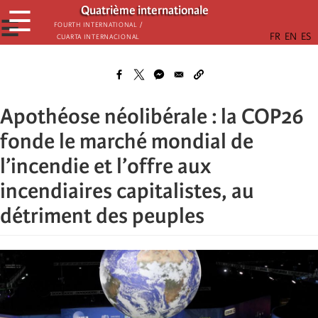
Passar
Quatrième internationale
☰
para
☰
Fourth International /
Cuarta Internacional
o
conteúdo
principal
Apothéose néolibérale : la COP26
fonde le marché mondial de
l’incendie et l’offre aux
incendiaires capitalistes, au
détriment des peuples