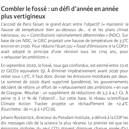
Combler le fossé : un défi d’année en année
plus vertigineux
L’accord de Paris faisait le grand écart entre l’objectif (
« maintenir la
hausse de température bien au-dessous de… »
) et les plans climat
nationaux, ou
« Contributions nationalement déterminées »
(NDC). Sur
base de ces NDC, le GIEC projetait une hausse de température de 3,5°C
environ en 2100. Pour réduire l’écart (
ou « fossé d’émissions »
) la COP21
avait adopté le principe d’une révision tous les cinq ans, pour
« rehausser les ambitions »
.
En septembre 2020, le fossé, tous gaz confondus, est estimé entre 23 et
27 GtCO2 equivalent (5). À éliminer impérativement avant 2030 pour
rester sous 1,5°C. Il faut donc diviser les émissions mondiales par deux.
Le sommet de 2020 étant supprimé (pandémie), les gouvernements
décident de refaire un effort de
« rehaussement des ambitions »
en vue
de Glasgow. Résultat : un supplément de réductions de 3,3 à 4,7 Gt. À
peine 15 à 17 % de l’objectif… Sur cette base, le réseau scientifique
Climate Action Tracker projette un réchauffement de +2,4°C
(fourchette : de +1,9 à +3°C) (6).
Johann Rockströck, directeur du Potsdam Institute, a délivré à la COP les
dix messages clés de la science la plus récente. Le premier est que les
émissions globales du seul CO2 doivent diminuer chaque année d’ici