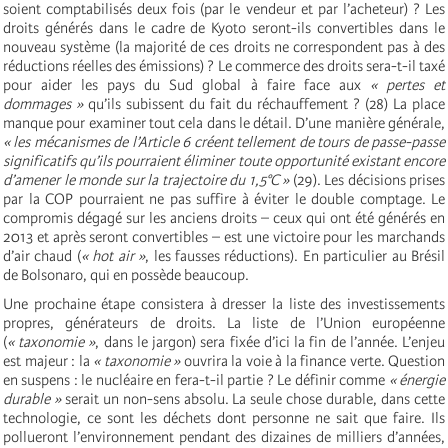
soient comptabilisés deux fois (par le vendeur et par l’acheteur) ? Les
droits générés dans le cadre de Kyoto seront-ils convertibles dans le
nouveau système (la majorité de ces droits ne correspondent pas à des
réductions réelles des émissions) ? Le commerce des droits sera-t-il taxé
pour aider les pays du Sud global à faire face aux
« pertes et
dommages »
qu’ils subissent du fait du réchauffement ? (28) La place
manque pour examiner tout cela dans le détail. D’une manière générale,
« les mécanismes de l’Article 6 créent tellement de tours de passe-passe
significatifs qu’ils pourraient éliminer toute opportunité existant encore
d’amener le monde sur la trajectoire du 1,5°C »
(29). Les décisions prises
par la COP pourraient ne pas suffire à éviter le double comptage. Le
compromis dégagé sur les anciens droits – ceux qui ont été générés en
2013 et après seront convertibles – est une victoire pour les marchands
d’air chaud (
« hot air »
, les fausses réductions). En particulier au Brésil
de Bolsonaro, qui en possède beaucoup.
Une prochaine étape consistera à dresser la liste des investissements
propres, générateurs de droits. La liste de l’Union européenne
(
« taxonomie »
, dans le jargon) sera fixée d’ici la fin de l’année. L’enjeu
est majeur : la
« taxonomie »
ouvrira la voie à la finance verte. Question
en suspens : le nucléaire en fera-t-il partie ? Le définir comme
« énergie
durable »
serait un non-sens absolu. La seule chose durable, dans cette
technologie, ce sont les déchets dont personne ne sait que faire. Ils
pollueront l’environnement pendant des dizaines de milliers d’années,