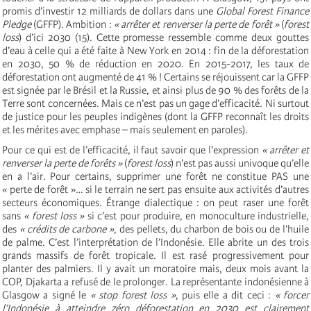
promis d’investir 12 milliards de dollars dans une
Global Forest Finance
Pledge
(GFFP). Ambition :
« arrêter et renverser la perte de forêt »
(
forest
loss
) d’ici 2030 (15). Cette promesse ressemble comme deux gouttes
d’eau à celle qui a été faite à New York en 2014 : fin de la déforestation
en 2030, 50 % de réduction en 2020. En 2015-2017, les taux de
déforestation ont augmenté de 41 % ! Certains se réjouissent car la GFFP
est signée par le Brésil et la Russie, et ainsi plus de 90 % des forêts de la
Terre sont concernées. Mais ce n’est pas un gage d’efficacité. Ni surtout
de justice pour les peuples indigènes (dont la GFFP reconnaît les droits
et les mérites avec emphase – mais seulement en paroles).
Pour ce qui est de l’efficacité, il faut savoir que l’expression
« arrêter et
renverser la perte de forêts »
(
forest loss
) n’est pas aussi univoque qu’elle
en a l’air. Pour certains, supprimer une forêt ne constitue PAS une
« perte de forêt »… si le terrain ne sert pas ensuite aux activités d’autres
secteurs économiques. Étrange dialectique : on peut raser une forêt
sans
« forest loss »
si c’est pour produire, en monoculture industrielle,
des
« crédits de carbone »
, des pellets, du charbon de bois ou de l’huile
de palme. C’est l’interprétation de l’Indonésie. Elle abrite un des trois
grands massifs de forêt tropicale. Il est rasé progressivement pour
planter des palmiers. Il y avait un moratoire mais, deux mois avant la
COP, Djakarta a refusé de le prolonger. La représentante indonésienne à
Glasgow a signé le
« stop forest loss »
, puis elle a dit ceci :
« forcer
l’Indonésie à atteindre zéro déforestation en 2030 est clairement