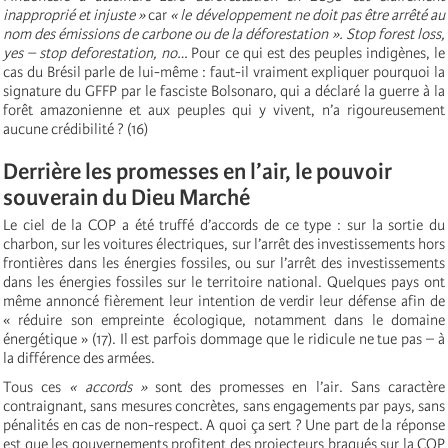
inapproprié et injuste »
car
« le développement ne doit pas être arrêté au
nom des émissions de carbone ou de la déforestation ».
Stop forest loss,
yes – stop deforestation, no…
Pour ce qui est des peuples indigènes, le
cas du Brésil parle de lui-même : faut-il vraiment expliquer pourquoi la
signature du GFFP par le fasciste Bolsonaro, qui a déclaré la guerre à la
forêt amazonienne et aux peuples qui y vivent, n’a rigoureusement
aucune crédibilité ? (16)
Derrière les promesses en l’air, le pouvoir
souverain du Dieu Marché
Le ciel de la COP a été truffé d’accords de ce type : sur la sortie du
charbon, sur les voitures électriques, sur l’arrêt des investissements hors
frontières dans les énergies fossiles, ou sur l’arrêt des investissements
dans les énergies fossiles sur le territoire national. Quelques pays ont
même annoncé fièrement leur intention de verdir leur défense afin de
« réduire son empreinte écologique, notamment dans le domaine
énergétique » (17). Il est parfois dommage que le ridicule ne tue pas – à
la différence des armées.
Tous ces
« accords »
sont des promesses en l’air. Sans caractère
contraignant, sans mesures concrètes, sans engagements par pays, sans
pénalités en cas de non-respect. A quoi ça sert ? Une part de la réponse
est que les gouvernements profitent des projecteurs braqués sur la COP