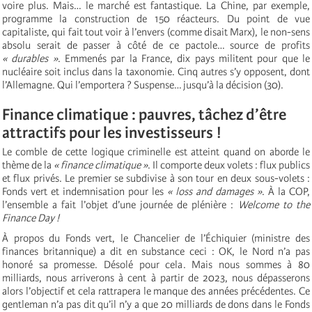
voire plus. Mais… le marché est fantastique. La Chine, par exemple,
programme la construction de 150 réacteurs. Du point de vue
capitaliste, qui fait tout voir à l’envers (comme disait Marx), le non-sens
absolu serait de passer à côté de ce pactole… source de profits
« durables »
. Emmenés par la France, dix pays militent pour que le
nucléaire soit inclus dans la taxonomie. Cinq autres s’y opposent, dont
l’Allemagne. Qui l’emportera ? Suspense… jusqu’à la décision (30).
Finance climatique : pauvres, tâchez d’être
attractifs pour les investisseurs !
Le comble de cette logique criminelle est atteint quand on aborde le
thème de la
« finance climatique »
. Il comporte deux volets : flux publics
et flux privés. Le premier se subdivise à son tour en deux sous-volets :
Fonds vert et indemnisation pour les
« loss and damages »
. À la COP,
l’ensemble a fait l’objet d’une journée de plénière :
Welcome to the
Finance Day !
À propos du Fonds vert, le Chancelier de l’Échiquier (ministre des
finances britannique) a dit en substance ceci : OK, le Nord n’a pas
honoré sa promesse. Désolé pour cela. Mais nous sommes à 80
milliards, nous arriverons à cent à partir de 2023, nous dépasserons
alors l’objectif et cela rattrapera le manque des années précédentes. Ce
gentleman n’a pas dit qu’il n’y a que 20 milliards de dons dans le Fonds