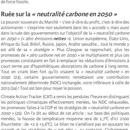
de force fossile.
Ruée sur la
« neutralité carbone en 2050 »
Le pouvoir souverain du Marché – c’est-à-dire du profit, c’est-à-dire des
actionnaires – s’exprime non seulement dans les
« accords »
, mais aussi
dans la ruée des gouvernements sur l’objectif de la
« neutralité carbone
en 2050 »
(« zéro émissions
nettes
»
). Union européenne, États-Unis,
Afrique du Sud, Brésil, Russie, Japon, Arabie saoudite… tout le monde y
est allé de sa
« stratégie »
. Plus Glasgow se rapprochait, plus les
promesses de
« zéro carbone net en 2050 »
se multipliaient et plus ces
promesses consistaient en fait à remplacer les réductions d’émissions à
court terme par d’hypothétiques absorptions de carbone à long terme.
Tout en criant bien fort qu’ils visaient la
« neutralité carbone »
en
2050 (23), certains gouvernements remettaient une contribution
nationalement déterminée (NDC) inchangée, voire inférieure à celle de
2015 (24) ! Tout est bon pour noyer le poisson.
Climate Action Tracker (CAT) a remis les pendules l’heure en distinguant
les politiques climatiques effectivement menées, les NDC rehaussées,
les promesses faites à la COP et les stratégies de
« neutralité carbone en
2050 »
(25). On l’a dit au début de cet article : sur base des politiques
menées, la hausse de température moyenne sera de 2,7°C d’ici 2100
(fourchette : de +2 à +3,6°C). Le bilan ne s’améliore pas en ajoutant les
accords et les stratégies de
« net zéro »
, au contraire. Globalement,