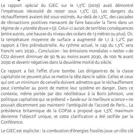
Le rapport spécial du GIEC sur le 1,5°C (2019) avait démontré
l’impérieuse nécessité de rester sous 1,5°C (2). Les dangers du
réchauffement avaient été sous-estimés. Au-delà de 1,5°C, des cascades
de rétroactions positives menacent de faire basculer la Terre dans un
régime de
« planète étuve »
(3). Celui-ci aurait de terribles conséquences
(entre autres, une hausse du niveau des océans de 13 mètres ou plus). Or,
la température moyenne de surface a augmenté de 1,1 à 1,2°C par
rapport à l’ère préindustrielle. Au rythme actuel, le cap du 1,5°C sera
franchi vers 2030… Conclusion : les émissions mondiales
« nettes »
de
CO2 doivent diminuer de 50 % au moins avant 2030, de 100 % avant
2050 et devenir négatives dans la deuxième moitié du siècle.
Ce rapport a fait l’effet d’une bombe. Les dirigeant∙es de la classe
capitaliste ne peuvent plus se mettre la tête dans le sable. Celles et ceux
qui ont un minimum de cervelle doivent admettre que le réchauffement
peut s’emballer au point de mettre leur système en danger. Dans ce
contexte, même portée par des néolibéraux à la Boris Johnson, une
politique capitaliste qui se prétend
« basée sur la meilleure science »
ne
pouvait décemment pas maintenir l’ambiguïté de l’accord de Paris… La
présidence britannique de la COP26 a proposé que 1,5°C maximum
devienne l’objectif unique, et cette clarification a été ratifiée par la
Conférence.
Le GIEC est explicite : la combustion d’énergies fossiles joue un rôle clé