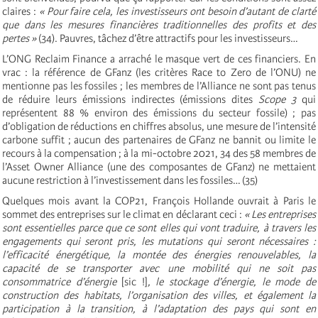
claires :
« Pour faire cela, les investisseurs ont besoin d’autant de clarté
que dans les mesures financières traditionnelles des profits et des
pertes »
(34). Pauvres, tâchez d’être attractifs pour les investisseurs…
L’ONG Reclaim Finance a arraché le masque vert de ces financiers. En
vrac : la référence de GFanz (les critères Race to Zero de l’ONU) ne
mentionne pas les fossiles ; les membres de l’Alliance ne sont pas tenus
de réduire leurs émissions indirectes (émissions dites
Scope 3
qui
représentent 88 % environ des émissions du secteur fossile) ; pas
d’obligation de réductions en chiffres absolus, une mesure de l’intensité
carbone suffit ; aucun des partenaires de GFanz ne bannit ou limite le
recours à la compensation ; à la mi-octobre 2021, 34 des 58 membres de
l’Asset Owner Alliance (une des composantes de GFanz) ne mettaient
aucune restriction à l’investissement dans les fossiles… (35)
Quelques mois avant la COP21, François Hollande ouvrait à Paris le
sommet des entreprises sur le climat en déclarant ceci :
« Les entreprises
sont essentielles parce que ce sont elles qui vont traduire, à travers les
engagements qui seront pris, les mutations qui seront nécessaires :
l’efficacité énergétique, la montée des énergies renouvelables, la
capacité de se transporter avec une mobilité qui ne soit pas
consommatrice d’énergie
[sic !]
, le stockage d’énergie, le mode de
construction des habitats, l’organisation des villes, et également la
participation à la transition, à l’adaptation des pays qui sont en