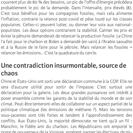
couvrent plus de 80 % des besoins, un pic de l’offre d’énergie précédera
probablement le pic de la demande. Dans l’intervalle, prix élevés (8).
C’est tout bénéfice pour les compagnies fossiles, mais cela alimente
l’inflation, contrarie la relance post-covid et pèse lourd sur les classes
populaires. Celles-ci peuvent lutter, ou donner leur voix aux national-
populistes. Les deux options contrarient la stabilité. Calmer les prix et
éviter la pénurie demanderait de relancer la production fossile. La Chine
l’a fait pour le charbon et Biden a demandé (en vain) à l’Arabie saoudite
et à la Russie de le faire pour le pétrole. Mais relancer les fossiles =
relancer les émissions… C’est la quadrature du cercle.
Une contradiction insurmontable, source de
chaos
Chine et États-Unis ont sorti une déclaration commune à la COP. Elle ne
sera d’aucune utilité pour sortir de l’impasse. C’est surtout une
déclaration pour la galerie. Les deux grandes puissances ont intérêt à
poser ensemble comme les garants de la stabilité du monde et de son
climat. Peut-être tenteront-elles de collaborer sur un aspect partiel de la
politique climatique (les émissions de méthane ?). Mais les tensions
sous-jacentes sont très fortes et tendent à l’approfondissement des
conflits. Aux États-Unis, la majorité démocrate ne tient qu’à un fil :
Manchin, le fidèle ami du charbon. Les Républicains ont emporté le
poste de gouverneur de la Virginie, espèrent gagner les élections de mi-