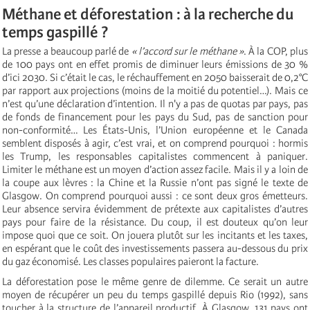
Méthane et déforestation : à la recherche du
temps gaspillé ?
La presse a beaucoup parlé de
« l’accord sur le méthane »
. À la COP, plus
de 100 pays ont en effet promis de diminuer leurs émissions de 30 %
d’ici 2030. Si c’était le cas, le réchauffement en 2050 baisserait de 0,2°C
par rapport aux projections (moins de la moitié du potentiel…). Mais ce
n’est qu’une déclaration d’intention. Il n'y a pas de quotas par pays, pas
de fonds de financement pour les pays du Sud, pas de sanction pour
non-conformité… Les États-Unis, l’Union européenne et le Canada
semblent disposés à agir, c’est vrai, et on comprend pourquoi : hormis
les Trump, les responsables capitalistes commencent à paniquer.
Limiter le méthane est un moyen d’action assez facile. Mais il y a loin de
la coupe aux lèvres : la Chine et la Russie n’ont pas signé le texte de
Glasgow. On comprend pourquoi aussi : ce sont deux gros émetteurs.
Leur absence servira évidemment de prétexte aux capitalistes d’autres
pays pour faire de la résistance. Du coup, il est douteux qu’on leur
impose quoi que ce soit. On jouera plutôt sur les incitants et les taxes,
en espérant que le coût des investissements passera au-dessous du prix
du gaz économisé. Les classes populaires paieront la facture.
La déforestation pose le même genre de dilemme. Ce serait un autre
moyen de récupérer un peu du temps gaspillé depuis Rio (1992), sans
toucher à la structure de l’appareil productif. À Glasgow, 131 pays ont