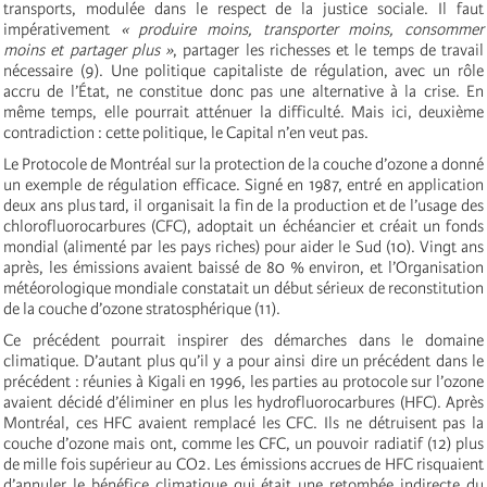
transports, modulée dans le respect de la justice sociale. Il faut
impérativement
« produire moins, transporter moins, consommer
moins et partager plus »
, partager les richesses et le temps de travail
nécessaire (9). Une politique capitaliste de régulation, avec un rôle
accru de l’État, ne constitue donc pas une alternative à la crise. En
même temps, elle pourrait atténuer la difficulté. Mais ici, deuxième
contradiction : cette politique, le Capital n’en veut pas.
Le Protocole de Montréal sur la protection de la couche d’ozone a donné
un exemple de régulation efficace. Signé en 1987, entré en application
deux ans plus tard, il organisait la fin de la production et de l’usage des
chlorofluorocarbures (CFC), adoptait un échéancier et créait un fonds
mondial (alimenté par les pays riches) pour aider le Sud (10). Vingt ans
après, les émissions avaient baissé de 80 % environ, et l’Organisation
météorologique mondiale constatait un début sérieux de reconstitution
de la couche d’ozone stratosphérique (11).
Ce précédent pourrait inspirer des démarches dans le domaine
climatique. D’autant plus qu’il y a pour ainsi dire un précédent dans le
précédent : réunies à Kigali en 1996, les parties au protocole sur l’ozone
avaient décidé d’éliminer en plus les hydrofluorocarbures (HFC). Après
Montréal, ces HFC avaient remplacé les CFC. Ils ne détruisent pas la
couche d’ozone mais ont, comme les CFC, un pouvoir radiatif (12) plus
de mille fois supérieur au CO2. Les émissions accrues de HFC risquaient
d’annuler le bénéfice climatique qui était une retombée indirecte du