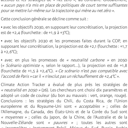
« aucun pays n’a mis en place de politiques de court terme suffisantes
pour se mettre lui-même sur la trajectoire qui mène au net zéro »
.
Cette conclusion générale se décline comme suit :
• avec les objectifs 2030, en supposant leur concrétisation, la projection
est de +2,4 (fourchette : de +1,9 à +3°C);
• avec les objectifs 2030 et les promesses faites durant la COP, en
supposant leur concrétisation, la projection est de +2,1 (fourchette : +1,7
à +2,6°C);
• avec en plus les promesses de
« neutralité carbone »
en 2050
(
« Scénario optimiste »
, selon le rapport...), la projection est de +1,8
(fourchette de +1,5 à +2,4°C).
« Ce scénario n'est pas compatible avec
l’accord de Paris »
car il
« n’exclut pas un réchauffement de +2,4°C »
.
Climate Action Tracker a évalué de plus près les stratégies de
« neutralité en 2050 »
(26). Les chercheurs ont choisi dix paramètres et
adopté un code de couleur (du bon au mauvais : vert, orange, rouge).
Conclusions : les stratégies du Chili, du Costa Rica, de l’Union
européenne et du Royaume-Uni sont
« acceptables »
; celles de
l’Allemagne, du Canada, des États-Unis et de la Corée du Sud sont
« moyennes »
; celles du Japon, de la Chine, de l’Australie et de la
Nouvelle-Zélande sont
« pauvres »
; toutes les autres sont
« incomplètes »
(notamment Brésil, Afrique du Sud, Russie, Arabie