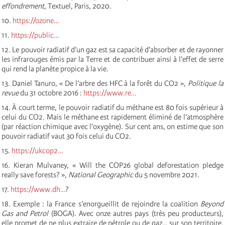
effondrement
, Textuel, Paris, 2020.
10.
https://ozone…
11.
https://public…
12. Le pouvoir radiatif d’un gaz est sa capacité d’absorber et de rayonner
les infrarouges émis par la Terre et de contribuer ainsi à l’effet de serre
qui rend la planète propice à la vie.
13. Daniel Tanuro, « De l’arbre des HFC à la forêt du CO2 »,
Politique la
revue
du 31 octobre 2016 :
https://www.re…
14. À court terme, le pouvoir radiatif du méthane est 80 fois supérieur à
celui du CO2. Mais le méthane est rapidement éliminé de l’atmosphère
(par réaction chimique avec l’oxygène). Sur cent ans, on estime que son
pouvoir radiatif vaut 30 fois celui du CO2.
15.
https://ukcop2…
16. Kieran Mulvaney, « Will the COP26 global deforestation pledge
really save forests? »,
National Geographic
du 5 novembre 2021.
17.
https://www.dh…
?
18. Exemple : la France s’enorgueillit de rejoindre la coalition
Beyond
Gas and Petrol
(BOGA). Avec onze autres pays (très peu producteurs),
elle promet de ne plus extraire de pétrole ou de gaz… sur son territoire.