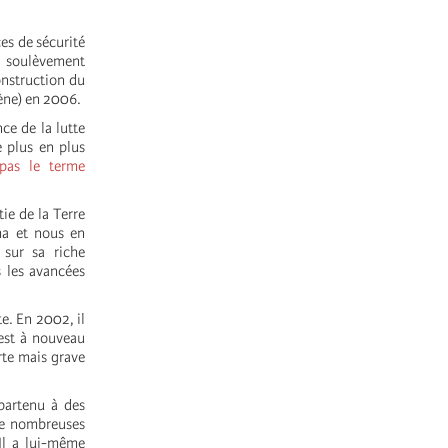
es de sécurité
le soulèvement
onstruction du
ène) en 2006.
ce de la lutte
 plus en plus
pas le terme
ie de la Terre
ma et nous en
sur sa riche
s les avancées
e. En 2002, il
'est à nouveau
rte mais grave
partenu à des
de nombreuses
Il a lui-même