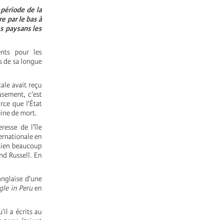
période de la
e par le bas à
es paysans les
nts pour les
s de sa longue
ale avait reçu
eusement, c'est
rce que l'État
eine de mort.
esse de l'île
ernationale en
utien beaucoup
nd Russell. En
anglaise d'une
gle in Peru
en
il a écrits au