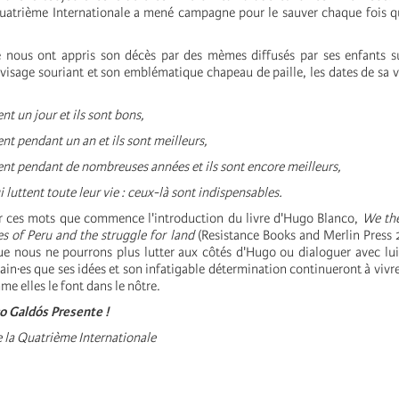
uatrième Internationale a mené campagne pour le sauver chaque fois qu
e nous ont appris son décès par des mèmes diffusés par ses enfants s
visage souriant et son emblématique chapeau de paille, les dates de sa v
ent un jour et ils sont bons,
tent pendant un an et ils sont meilleurs,
ttent pendant de nombreuses années et ils sont encore meilleurs,
i luttent toute leur vie : ceux-là sont indispensables.
par ces mots que commence l'introduction du livre d'Hugo Blanco,
We the
s of Peru and the struggle for land
(Resistance Books and Merlin Press 
que nous ne pourrons plus lutter aux côtés d'Hugo ou dialoguer avec lu
in·es que ses idées et son infatigable détermination continueront à vivr
 elles le font dans le nôtre.
o Galdós Presente !
e la Quatrième Internationale