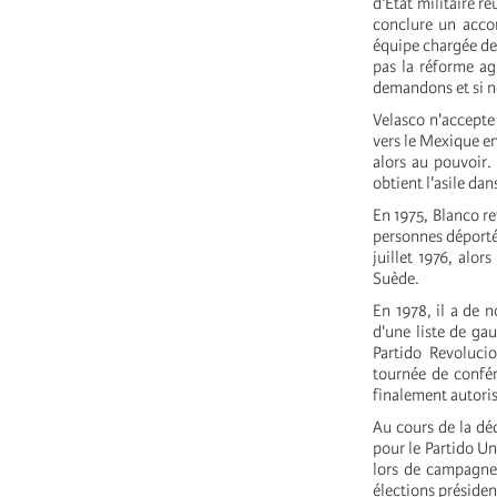
d'État militaire r
conclure un accord
équipe chargée de 
pas la réforme ag
demandons et si no
Velasco n'accepte 
vers le Mexique en
alors au pouvoir.
obtient l'asile dan
En 1975, Blanco re
personnes déporté
juillet 1976, alor
Suède.
En 1978, il a de 
d'une liste de ga
Partido Revolucio
tournée de confér
finalement autoris
Au cours de la dé
pour le Partido Un
lors de campagnes
élections préside