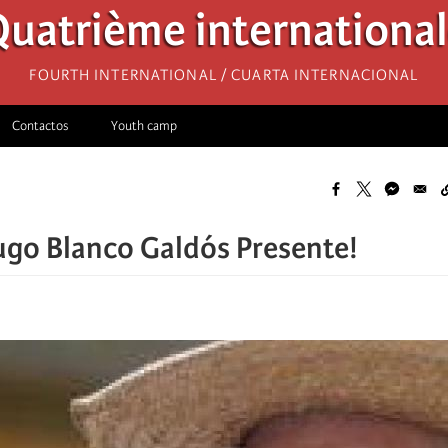
uatrième internationa
Fourth International / Cuarta Internacional
Contactos
Youth camp
go Blanco Galdós Presente!