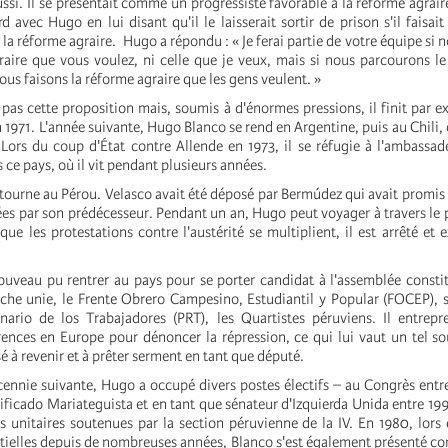
éussi. Il se présentait comme un progressiste favorable à la réforme agraire
 avec Hugo en lui disant qu'il le laisserait sortir de prison s'il faisait
la réforme agraire. Hugo a répondu : « Je ferai partie de votre équipe si 
raire que vous voulez, ni celle que je veux, mais si nous parcourons le
us faisons la réforme agraire que les gens veulent. »
pas cette proposition mais, soumis à d'énormes pressions, il finit par e
 1971. L'année suivante, Hugo Blanco se rend en Argentine, puis au Chili, 
 Lors du coup d'État contre Allende en 1973, il se réfugie à l'ambassa
s ce pays, où il vit pendant plusieurs années.
tourne au Pérou. Velasco avait été déposé par Bermúdez qui avait promis 
es par son prédécesseur. Pendant un an, Hugo peut voyager à travers le p
s que les protestations contre l'austérité se multiplient, il est arrêté et 
nouveau pu rentrer au pays pour se porter candidat à l'assemblée consti
uche unie, le Frente Obrero Campesino, Estudiantil y Popular (FOCEP), 
nario de los Trabajadores (PRT), les Quartistes péruviens. Il entrep
ences en Europe pour dénoncer la répression, ce qui lui vaut un tel sou
é à revenir et à prêter serment en tant que député.
cennie suivante, Hugo a occupé divers postes électifs – au Congrès entr
ificado Mariateguista et en tant que sénateur d'Izquierda Unida entre 199
 unitaires soutenues par la section péruvienne de la IV. En 1980, lors
ntielles depuis de nombreuses années, Blanco s'est également présenté 