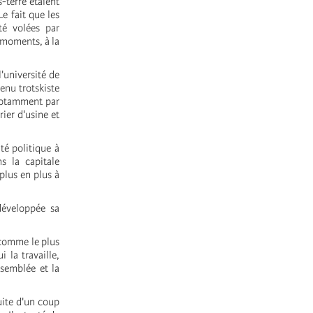
-terre étaient
e fait que les
té volées par
s moments, à la
l'université de
venu trotskiste
 notamment par
ier d'usine et
té politique à
s la capitale
plus en plus à
développée sa
 comme le plus
 la travaille,
ssemblée et la
uite d'un coup