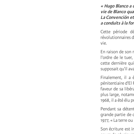
« Hugo Blanco a d
vie de Blanco qua
La Convención et 
a conduits à la f
Cette période d
révolutionnaires 
vie.
En raison de son r
l'ordre de le tuer
cette dernière qu
supposait qu'il av
Finalement, il a 
pénitentiaire d'El
faveur de sa libé
plus large, notam
1968, il a été élu
Pendant sa détent
grande partie de c
1977, « La terre ou 
Son écriture est i