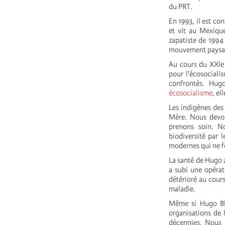
du PRT.
En 1993, il est co
et vit au Mexique
zapatiste de 1994 
mouvement paysan
Au cours du XXIe 
pour l'écosociali
confrontés. Hu
écosocialisme
, el
Les indigènes des 
Mère. Nous devo
prenons soin. N
biodiversité par l
modernes qui ne f
La santé de Hugo a
a subi une opérat
détérioré au cour
maladie.
Même si Hugo Bla
organisations de 
décennies. Nous 