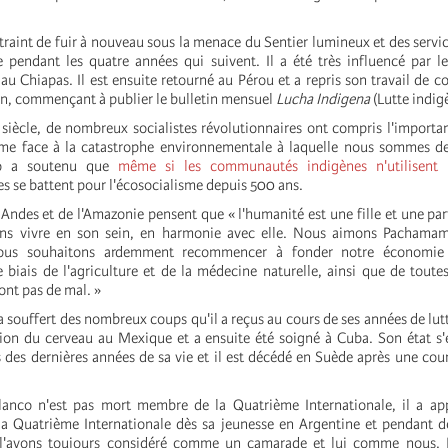
ntraint de fuir à nouveau sous la menace du Sentier lumineux et des servic
 pendant les quatre années qui suivent. Il a été très influencé par 
au Chiapas. Il est ensuite retourné au Pérou et a repris son travail de c
, commençant à publier le bulletin mensuel
Lucha Indigena
(Lutte indig
siècle, de nombreux socialistes révolutionnaires ont compris l'importan
sme face à la catastrophe environnementale à laquelle nous sommes de
go a soutenu que
même si les communautés indigènes n'utilisent 
les se battent pour l'écosocialisme depuis 500 ans.
Andes et de l'Amazonie pensent que « l'humanité est une fille et une part
ns vivre en son sein, en harmonie avec elle. Nous aimons Pachama
ous souhaitons ardemment recommencer à fonder notre économie 
e biais de l'agriculture et de la médecine naturelle, ainsi que de toute
ont pas de mal. »
 souffert des nombreux coups qu'il a reçus au cours de ses années de lutt
ion du cerveau au Mexique et a ensuite été soigné à Cuba. Son état s
s des dernières années de sa vie et il est décédé en Suède après une cou
nco n'est pas mort membre de la Quatrième Internationale, il a ap
la Quatrième Internationale dès sa jeunesse en Argentine et pendant 
l'avons toujours considéré comme un camarade et lui comme nous. 