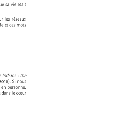
e sa vie était
ur les réseaux
ie et ces mots
 Indians : the
2018). Si nous
i en personne,
e dans le cœur