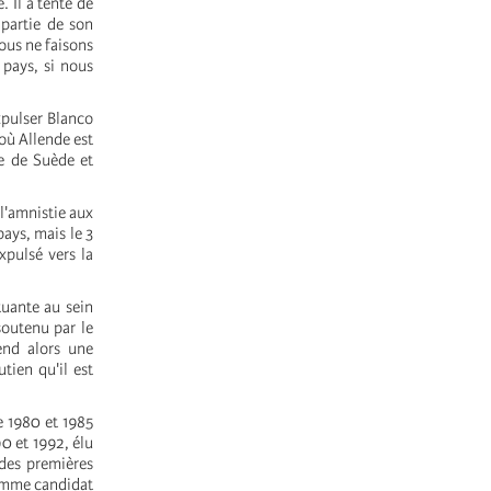
. Il a tenté de
 partie de son
nous ne faisons
 pays, si nous
xpulser Blanco
où Allende est
de de Suède et
l'amnistie aux
ays, mais le 3
expulsé vers la
tuante au sein
soutenu par le
rend alors une
tien qu'il est
e 1980 et 1985
0 et 1992, élu
 des premières
comme candidat