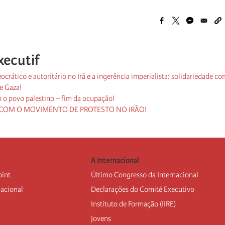
xecutif
ocrático e autoritário no Irã e a ingerência imperialista: solidariedade co
e Gaza!
 o povo palestino – fim da ocupação!
 COM O MOVIMENTO DE PROTESTO NO IRÃO!
A Internacional
oint
Último Congresso da Internacional
nacional
Declarações do Comité Executivo
Instituto de Formação (IIRE)
Jovens