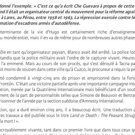
onné l'exemple. » C'est ce qu'a écrit Che Guevara à propos de cette 
nd il était un organisateur central du mouvement pour la réforme agrair
à Lares, au Pérou, entre 1958 et 1963. La répression exercée contre l
ormation d'escadrons armés d'autodéfense.
éterminante de la vie d'Hugo est certainement riche d'enseigneme
du monde entier, mais il en va de même pour de nombreuses autres phase
ôle en tant qu'organisateur paysan, Blanco avait été arrêté. La police loc
, tandis que la police militaire avait l'ordre de le capturer vivant. Heur
i l'a emmené. Mais au cours de son procès, qui s'est déroulé à Tacna pa
ait moins de soutien dans cette ville qu'à Cuzco, le procureur a requis la p
été condamné à vingt-cinq ans de prison et emprisonné dans la forter
 Frontón. C’était une victoire partielle après une importante campagne int
ration, menée par la Quatrième Internationale mais bénéficiant d'un so
ment de la part de personnalités telles que Simone de Beauvoir et Bertra
 prisonnier de l'année par la section suédoise d'Amnesty International.
ion, qui a duré environ cinq ans, il a beaucoup écrit. Une traduction 
es travaux a été publiée sous le titre
Land or Death : The Peasant Strug
la mort ! ».
ncroyablement vivante, tant dans ce premier livre que dans tous ceux qu'