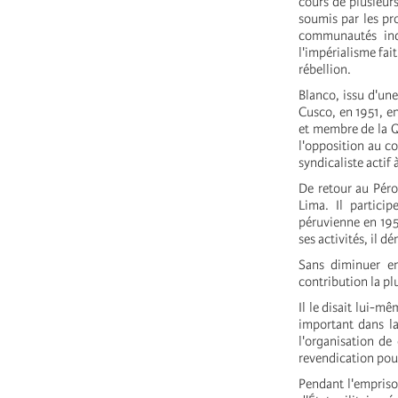
cours de plusieurs
soumis par les pro
communautés indi
l'impérialisme fait
rébellion.
Blanco, issu d'une
Cusco, en 1951, en
et membre de la Q
l'opposition au c
syndicaliste actif 
De retour au Péro
Lima. Il particip
péruvienne en 1958
ses activités, il 
Sans diminuer en 
contribution la pl
Il le disait lui-m
important dans la 
l'organisation de
revendication pour
Pendant l'empriso