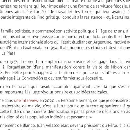
 décennies, et transmet brillamment la réalité brutale à laquelle les sans
priétaires terriens qui leur imposaient une forme de servitude féodale. L
gènes aient été forcées de travailler les terres qui leur avaient é
 partie intégrante de l'indignité qui conduit à la résistance – et, à certain
 famille politisée, a commencé son activité politique à l'âge de 17 ans, à 
 organisant une grève réussie contre une direction dictatoriale. Il est de
uatrième Internationale alors qu'il était étudiant en Argentine, motivé
oup d'État au Guatemala en 1954. Il abandonne ses études et devient ouvr
à La Plata.
u en 1957, il reprend un emploi dans une usine et s’engage dans l’activi
e à l'organisation d'une manifestation contre la visite de Nixon dan
. Peut-être pour échapper à l'attention de la police qui s'intéressait de 
déménage à La Convención et devient fermier sous-locataire.
rien le travail qu'il avait accompli auparavant, c'est là que s'est 
us importante à la lutte révolutionnaire et aux idées radicales.
ême dans
une interview
en 2020 : « Personnellement, ce que je considère
trajectoire de ma vie, c'est la lutte pour que la terre appartienne à qui
 cette lutte d'une manière démocratique par la prise de décisions en a
 la dignité de la population indigène et paysanne. »
nnement de Blanco, Juan Velasco était devenu président du Pérou à la s