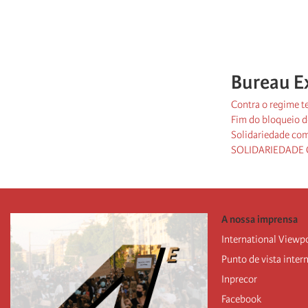
Bureau E
Contra o regime te
Fim do bloqueio d
Solidariedade com
SOLIDARIEDADE
A nossa imprensa
International Viewp
Punto de vista inter
Inprecor
Facebook