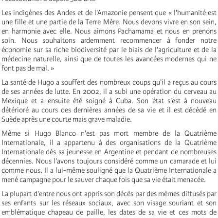
Les indigènes des Andes et de l'Amazonie pensent que « l'humanité est
une fille et une partie de la Terre Mère. Nous devons vivre en son sein,
en harmonie avec elle. Nous aimons Pachamama et nous en prenons
soin. Nous souhaitons ardemment recommencer à fonder notre
économie sur sa riche biodiversité par le biais de l'agriculture et de la
médecine naturelle, ainsi que de toutes les avancées modernes qui ne
font pas de mal. »
La santé de Hugo a souffert des nombreux coups qu'il a reçus au cours
de ses années de lutte. En 2002, il a subi une opération du cerveau au
Mexique et a ensuite été soigné à Cuba. Son état s'est à nouveau
détérioré au cours des dernières années de sa vie et il est décédé en
Suède après une courte mais grave maladie.
Même si Hugo Blanco n'est pas mort membre de la Quatrième
Internationale, il a appartenu à des organisations de la Quatrième
Internationale dès sa jeunesse en Argentine et pendant de nombreuses
décennies. Nous l'avons toujours considéré comme un camarade et lui
comme nous. Il a lui-même souligné que la Quatrième Internationale a
mené campagne pour le sauver chaque fois que sa vie était menacée.
La plupart d'entre nous ont appris son décès par des mèmes diffusés par
ses enfants sur les réseaux sociaux, avec son visage souriant et son
emblématique chapeau de paille, les dates de sa vie et ces mots de