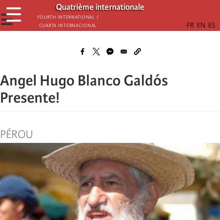
Aller
Quatrième internationale
☰
au
☰
Fourth International /
Cuarta Internacional
contenu
principal
Angel Hugo Blanco Galdós
Presente!
PÉROU