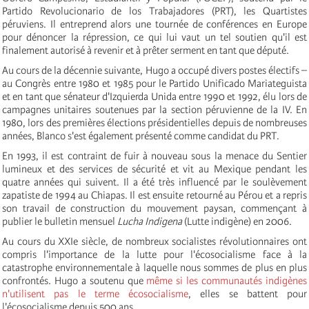
Partido Revolucionario de los Trabajadores (PRT), les Quartistes
péruviens. Il entreprend alors une tournée de conférences en Europe
pour dénoncer la répression, ce qui lui vaut un tel soutien qu'il est
finalement autorisé à revenir et à prêter serment en tant que député.
Au cours de la décennie suivante, Hugo a occupé divers postes électifs –
au Congrès entre 1980 et 1985 pour le Partido Unificado Mariateguista
et en tant que sénateur d'Izquierda Unida entre 1990 et 1992, élu lors de
campagnes unitaires soutenues par la section péruvienne de la IV. En
1980, lors des premières élections présidentielles depuis de nombreuses
années, Blanco s'est également présenté comme candidat du PRT.
En 1993, il est contraint de fuir à nouveau sous la menace du Sentier
lumineux et des services de sécurité et vit au Mexique pendant les
quatre années qui suivent. Il a été très influencé par le soulèvement
zapatiste de 1994 au Chiapas. Il est ensuite retourné au Pérou et a repris
son travail de construction du mouvement paysan, commençant à
publier le bulletin mensuel
Lucha Indigena
(Lutte indigène) en 2006.
Au cours du XXIe siècle, de nombreux socialistes révolutionnaires ont
compris l'importance de la lutte pour l'écosocialisme face à la
catastrophe environnementale à laquelle nous sommes de plus en plus
confrontés. Hugo a soutenu que
même si les communautés indigènes
n'utilisent pas le terme écosocialisme
, elles se battent pour
l'écosocialisme depuis 500 ans.