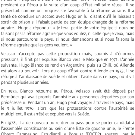
président du Pérou à la suite d'un coup d'État militaire réussi. Il se
présentait comme un progressiste favorable à la réforme agraire. Il a
tenté de conclure un accord avec Hugo en lui disant qu'il le laisserait
sortir de prison s'il faisait partie de son équipe chargée de la réforme
agraire. Hugo a répondu : « Je ferai partie de votre équipe si nous ne
faisons pas la réforme agraire que vous voulez, ni celle que je veux, mais
si nous parcourons le pays, si nous demandons et si nous faisons la
réforme agraire que les gens veulent. »
Velasco n'accepte pas cette proposition mais, soumis à d'énormes
pressions, il finit par expulser Blanco vers le Mexique en 1971. L'année
suivante, Hugo Blanco se rend en Argentine, puis au Chili, où Allende
est alors au pouvoir. Lors du coup d'État contre Allende en 1973, il se
réfugie à l'ambassade de Suède et obtient l'asile dans ce pays, où il vit
pendant plusieurs années.
En 1975, Blanco retourne au Pérou. Velasco avait été déposé par
Bermúdez qui avait promis l'amnistie aux personnes déportées par son
prédécesseur. Pendant un an, Hugo peut voyager à travers le pays, mais
le 3 juillet 1976, alors que les protestations contre l'austérité se
multiplient, il est arrêté et expulsé vers la Suède.
En 1978, il a de nouveau pu rentrer au pays pour se porter candidat à
l'assemblée constituante au sein d'une liste de gauche unie, le Frente
Obrero Campesino, Estudiantil y Popular (FOCEP), soutenu par le