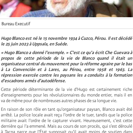
Bureau Executif
Hugo Blanco est né le 15 novembre 1934 à Cuzco, Pérou. Il est décédé
le 25 juin 2023 à Uppsala, en Suède.
« Hugo Blanco a donné l'exemple. » C'est ce qu'a écrit Che Guevara à
propos de cette période de la vie de Blanco quand il était un
organisateur central du mouvement pour la réforme agraire par le bas
à La Convención et à Lares, au Pérou, entre 1958 et 1963. La
répression exercée contre les paysans les a conduits à la formation
d'escadrons armés d'autodéfense.
Cette période déterminante de la vie d'Hugo est certainement riche
d'enseignements pour les révolutionnaires du monde entier, mais il en
va de même pour de nombreuses autres phases de sa longue vie.
En raison de son rôle en tant qu'organisateur paysan, Blanco avait été
arrêté. La police locale avait reçu l'ordre de le tuer, tandis que la police
militaire avait l'ordre de le capturer vivant. Heureusement, c'est cette
dernière qui l'a emmené. Mais au cours de son procès, qui s'est déroulé
à Tacna parce que l'État supposait qu'il avait moins de soutien dans