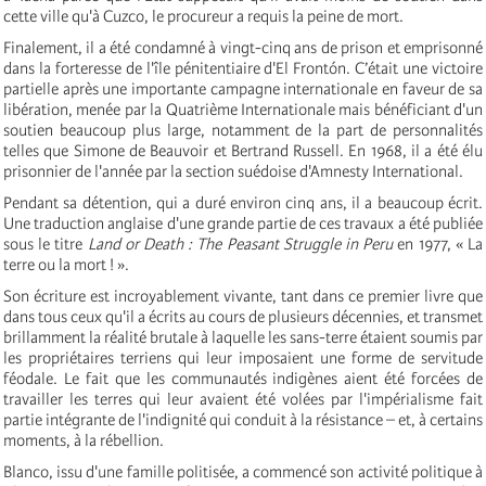
cette ville qu'à Cuzco, le procureur a requis la peine de mort.
Finalement, il a été condamné à vingt-cinq ans de prison et emprisonné
dans la forteresse de l'île pénitentiaire d'El Frontón. C’était une victoire
partielle après une importante campagne internationale en faveur de sa
libération, menée par la Quatrième Internationale mais bénéficiant d'un
soutien beaucoup plus large, notamment de la part de personnalités
telles que Simone de Beauvoir et Bertrand Russell. En 1968, il a été élu
prisonnier de l'année par la section suédoise d'Amnesty International.
Pendant sa détention, qui a duré environ cinq ans, il a beaucoup écrit.
Une traduction anglaise d'une grande partie de ces travaux a été publiée
sous le titre
Land or Death : The Peasant Struggle in Peru
en 1977, « La
terre ou la mort ! ».
Son écriture est incroyablement vivante, tant dans ce premier livre que
dans tous ceux qu'il a écrits au cours de plusieurs décennies, et transmet
brillamment la réalité brutale à laquelle les sans-terre étaient soumis par
les propriétaires terriens qui leur imposaient une forme de servitude
féodale. Le fait que les communautés indigènes aient été forcées de
travailler les terres qui leur avaient été volées par l'impérialisme fait
partie intégrante de l'indignité qui conduit à la résistance – et, à certains
moments, à la rébellion.
Blanco, issu d'une famille politisée, a commencé son activité politique à