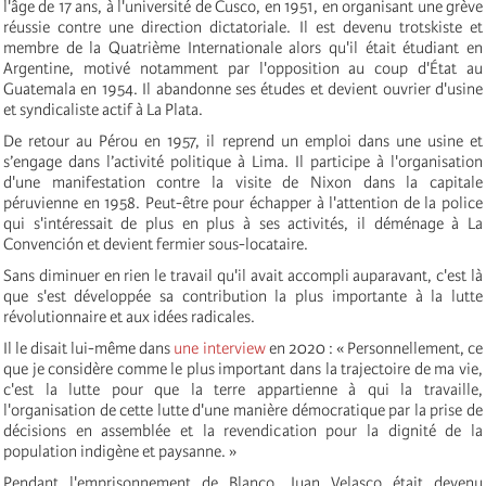
l'âge de 17 ans, à l'université de Cusco, en 1951, en organisant une grève
réussie contre une direction dictatoriale. Il est devenu trotskiste et
membre de la Quatrième Internationale alors qu'il était étudiant en
Argentine, motivé notamment par l'opposition au coup d'État au
Guatemala en 1954. Il abandonne ses études et devient ouvrier d'usine
et syndicaliste actif à La Plata.
De retour au Pérou en 1957, il reprend un emploi dans une usine et
s’engage dans l’activité politique à Lima. Il participe à l'organisation
d'une manifestation contre la visite de Nixon dans la capitale
péruvienne en 1958. Peut-être pour échapper à l'attention de la police
qui s'intéressait de plus en plus à ses activités, il déménage à La
Convención et devient fermier sous-locataire.
Sans diminuer en rien le travail qu'il avait accompli auparavant, c'est là
que s'est développée sa contribution la plus importante à la lutte
révolutionnaire et aux idées radicales.
Il le disait lui-même dans
une interview
en 2020 : « Personnellement, ce
que je considère comme le plus important dans la trajectoire de ma vie,
c'est la lutte pour que la terre appartienne à qui la travaille,
l'organisation de cette lutte d'une manière démocratique par la prise de
décisions en assemblée et la revendication pour la dignité de la
population indigène et paysanne. »
Pendant l'emprisonnement de Blanco, Juan Velasco était devenu