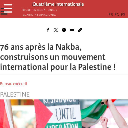
Passar
Quatrième internationale
☰
para
☰
Fourth International /
Cuarta Internacional
o
conteúdo
principal
76 ans après la Nakba,
construisons un mouvement
international pour la Palestine !
Bureau exécutif
PALESTINE