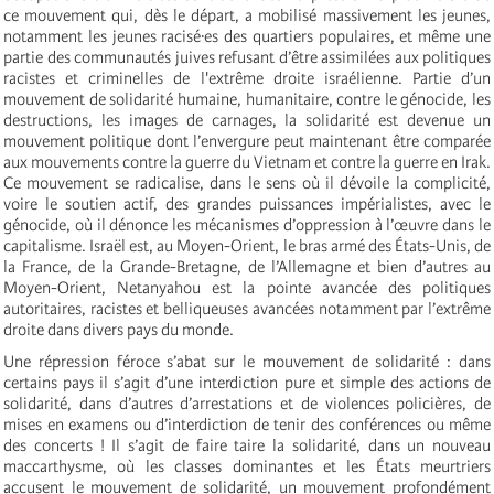
ce mouvement qui, dès le départ, a mobilisé massivement les jeunes,
notamment les jeunes racisé·es des quartiers populaires, et même une
partie des communautés juives refusant d’être assimilées aux politiques
racistes et criminelles de l'extrême droite israélienne. Partie d’un
mouvement de solidarité humaine, humanitaire, contre le génocide, les
destructions, les images de carnages, la solidarité est devenue un
mouvement politique dont l’envergure peut maintenant être comparée
aux mouvements contre la guerre du Vietnam et contre la guerre en Irak.
Ce mouvement se radicalise, dans le sens où il dévoile la complicité,
voire le soutien actif, des grandes puissances impérialistes, avec le
génocide, où il dénonce les mécanismes d’oppression à l’œuvre dans le
capitalisme. Israël est, au Moyen-Orient, le bras armé des États-Unis, de
la France, de la Grande-Bretagne, de l’Allemagne et bien d’autres au
Moyen-Orient, Netanyahou est la pointe avancée des politiques
autoritaires, racistes et belliqueuses avancées notamment par l’extrême
droite dans divers pays du monde.
Une répression féroce s’abat sur le mouvement de solidarité : dans
certains pays il s’agit d’une interdiction pure et simple des actions de
solidarité, dans d’autres d’arrestations et de violences policières, de
mises en examens ou d’interdiction de tenir des conférences ou même
des concerts ! Il s’agit de faire taire la solidarité, dans un nouveau
maccarthysme, où les classes dominantes et les États meurtriers
accusent le mouvement de solidarité, un mouvement profondément