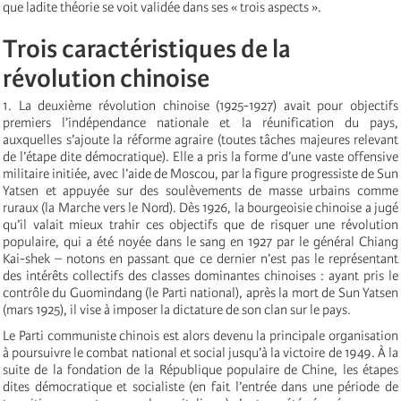
que ladite théorie se voit validée dans ses « trois aspects ».
Trois caractéristiques de la
révolution chinoise
1. La deuxième révolution chinoise (1925-1927) avait pour objectifs
premiers l’indépendance nationale et la réunification du pays,
auxquelles s’ajoute la réforme agraire (toutes tâches majeures relevant
de l’étape dite démocratique). Elle a pris la forme d’une vaste offensive
militaire initiée, avec l’aide de Moscou, par la figure progressiste de Sun
Yatsen et appuyée sur des soulèvements de masse urbains comme
ruraux (la Marche vers le Nord). Dès 1926, la bourgeoisie chinoise a jugé
qu’il valait mieux trahir ces objectifs que de risquer une révolution
populaire, qui a été noyée dans le sang en 1927 par le général Chiang
Kai-shek – notons en passant que ce dernier n’est pas le représentant
des intérêts collectifs des classes dominantes chinoises : ayant pris le
contrôle du Guomindang (le Parti national), après la mort de Sun Yatsen
(mars 1925), il vise à imposer la dictature de son clan sur le pays.
Le Parti communiste chinois est alors devenu la principale organisation
à poursuivre le combat national et social jusqu’à la victoire de 1949. À la
suite de la fondation de la République populaire de Chine, les étapes
dites démocratique et socialiste (en fait l’entrée dans une période de