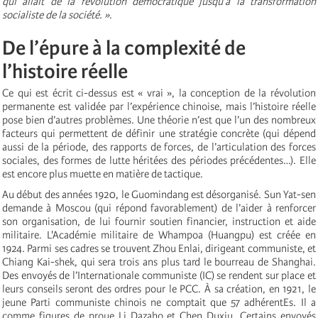
qui allait de la révolution démocratique jusqu’à la transformation
socialiste de la société. »
.
De l’épure à la complexité de
l’histoire réelle
Ce qui est écrit ci-dessus est « vrai », la conception de la révolution
permanente est validée par l’expérience chinoise, mais l’histoire réelle
pose bien d’autres problèmes. Une théorie n’est que l’un des nombreux
facteurs qui permettent de définir une stratégie concrète (qui dépend
aussi de la période, des rapports de forces, de l’articulation des forces
sociales, des formes de lutte héritées des périodes précédentes…). Elle
est encore plus muette en matière de tactique.
Au début des années 1920, le Guomindang est désorganisé. Sun Yat-sen
demande à Moscou (qui répond favorablement) de l’aider à renforcer
son organisation, de lui fournir soutien financier, instruction et aide
militaire. L'Académie militaire de Whampoa (Huangpu) est créée en
1924. Parmi ses cadres se trouvent Zhou Enlai, dirigeant communiste, et
Chiang Kai-shek, qui sera trois ans plus tard le bourreau de Shanghai.
Des envoyés de l’Internationale communiste (IC) se rendent sur place et
leurs conseils seront des ordres pour le PCC. À sa création, en 1921, le
jeune Parti communiste chinois ne comptait que 57 adhérentEs. Il a
comme figures de proue Li Dazaho et Chen Duxiu. Certains envoyés