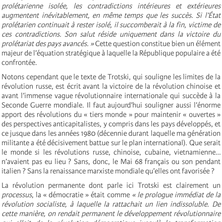
prolétarienne isolée, les contradictions intérieures et extérieures
augmentent inévitablement, en même temps que les succès. Si l’État
prolétarien continuait à rester isolé, il succomberait à la fin, victime de
ces contradictions. Son salut réside uniquement dans la victoire du
prolétariat des pays avancés. »
Cette question constitue bien un élément
majeur de l’équation stratégique à laquelle la République populaire a été
confrontée.
Notons cependant que le texte de Trotski, qui souligne les limites de la
révolution russe, est écrit avant la victoire de la révolution chinoise et
avant l’immense vague révolutionnaire internationale qui succède à la
Seconde Guerre mondiale. Il faut aujourd’hui souligner aussi l’énorme
apport des révolutions du « tiers monde » pour maintenir « ouvertes »
des perspectives anticapitalistes, y compris dans les pays développés, et
ce jusque dans les années 1980 (décennie durant laquelle ma génération
militante a été décisivement battue sur le plan international). Que serait
le monde si les révolutions russe, chinoise, cubaine, vietnamienne…
n’avaient pas eu lieu ? Sans, donc, le Mai 68 français ou son pendant
italien ? Sans la renaissance marxiste mondiale qu’elles ont favorisée ?
La révolution permanente dont parle ici Trotski est clairement un
processus
, la « démocratie » était comme
« le prologue immédiat de la
révolution socialiste, à laquelle la rattachait un lien indissoluble. De
cette manière, on rendait permanent le développement révolutionnaire