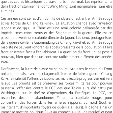
que des cadres historiques du travail urbain ou rural. Les représentants
de la fraction stalinienne (dont Wang Ming) sont marginalisés, sans être
éliminés.
Ces années sont celles d’un conflit de classe direct entre l’Armée rouge
et les forces de Chiang Kai-shek. La situation change avec l’invasion
japonaise de 1937. La Chine est une semi-colonie balkanisée par des
impérialismes concurrents et des Seigneurs de la guerre. Elle est en
passe de devenir une colonie directe du Japon. Les deux protagonistes
de la guerre civile, le Guomindang de Chiang Kai-shek et l’Armée rouge
maoïste ne peuvent ignorer les appels pressants de la population à faire
front ensemble face à l’envahisseur. La question du front uni se pose à
nouveau, bien que dans un contexte radicalement différent des années
1920.
Dorénavant, la lutte de classe va se poursuivre dans le cadre du Front
uni antijaponais, avec deux façons différentes de faire la guerre. Chiang
Kai-shek ralentit l’offensive japonaise, mais recule progressivement vers
le sud : sa priorité est de préserver ses forces militaires pour pouvoir
passer à l’offensive contre le PCC dès que Tokyo aura été battu par
Washington sur le théâtre d’opérations du Pacifique. Le PCC, en
revanche, décide d’abandonner Yanan, la capitale rouge, pour
concentrer des forces dans les arrières nippons, au nord (tout en
maintenant d’importants foyers de guérilla ailleurs). Il gagne ainsi un
immense prestige politique (il va au contact, au lieu de reculer) et peut