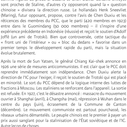
sont proches de Staline, d’autres s’y opposeront quand la « question
chinoise » divisera la direction russe. Le hollandais Henk Sneevliet
(Maring), futur opposant, propose, contre l’avis de Chen Duxiu et les
réticences des membres du PCC, que le parti (420 membres en 1923)
entre dans le Guomindang (50 000 membres) – il s’inspire d’une
expérience précédente en Indonésie (réussie) et reçoit le soutien d’Adolf
Joffé (un ami de Trotski). Bien que controversée, cette tactique du
« front uni de l’intérieur » ou « bloc du dedans » favorise dans un
premier temps le développement rapide du parti, mais la situation
évolue brutalement.
Après la mort de Sun Yatsen, le général Chiang Kai-shek annonce en
1926 une série de mesures anticommunistes. Il est clair que le PCC doit
reprendre immédiatement son indépendance. Chen Duxiu alerte la
direction de l’IC pour l’exiger, il reçoit le soutien de Trotski qui est placé
en minorité. Le sort du PCC dépend de la logique interne des luttes de
fractions à Moscou. Les staliniens se renforcent dans l’appareil. La sortie
est refusée. En 1927, c’est le désastre annoncé : massacre du mouvement
ouvrier à Shanghai (avril), à Changsha (mai), répression à Wuhan dans le
centre du pays (juin), écrasement de la Commune de Canton
(décembre). Le mouvement communiste est partout pourchassé, les
réseaux urbains démantelés. Le peuple chinois est le premier à payer un
prix aussi sanglant pour la stalinisation de l’État soviétique et de l’IC.
Autre leçon de choses.