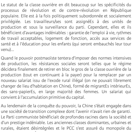
Le statut de la classe ouvrière en dit beaucoup sur les spécificités du
processus de révolution et de contre-révolution en République
populaire. Elle est à la fois politiquement subordonnée et socialement
privilégiée. Les travailleurs/ses sont assignéEs à des unités de
production et sous la surveillance du parti. Cependant, elles et ils
bénéficient d’avantages indéniables : garantie de l’emploi à vie, rythmes
de travail acceptables, logement de fonction, accès aux services de
santé et à l’éducation pour les enfants (qui seront embauchés leur tour
venu)…
Quand le pouvoir postmaoïste tentera d’imposer des normes intensives
de production, les résistances sociales seront telles que le régime
décidera finalement de retirer en bloc le gros de la classe ouvrière de la
production (tout en continuant à la payer) pour la remplacer par un
nouveau salariat issu de l’exode rural illégal (on ne pouvait librement
changer de lieu d’habitation en Chine), formé de migrantEs intérieurEs,
des sans-papierEs, en large majorité des femmes. Un salariat qui
convient à l’accumulation primitive du capital.
Au lendemain de la conquête du pouvoir, la Chine s’était engagée dans
une société de transition complexe dont l’avenir n’avait rien de garanti.
Le Parti communiste bénéficiait de profondes racines dans la société et
d’un prestige indéniable. Les anciennes classes dominantes, urbaines et
rurales, étaient désintégrées et le PCC s’est assuré du monopole du