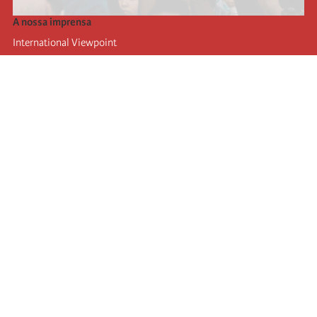
A nossa imprensa
International Viewpoint
Punto de vista internacional
Inprecor
Facebook
Twitter
A Internacional
Último Congresso da Internacional
Declarações do Comité Executivo
Instituto de Formação (IIRE)
Jovens
Autores
Videos
RSS
Ligações