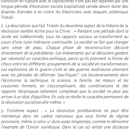
transition en rupture avec le capitalisme) n’ont pas été séparées par une
longue période d’évolution sociale (capitaliste) censée devoir durer des
dizaines d’années à en croire les théoriciens avec lesquels polémique
Trotski.
2. La description que fait Trotski du deuxième aspect de la théorie de la
révolution semble écrite pour la Chine :
« Pendant une période dont la
durée est indéterminée, tous les rapports sociaux se transforment au
cours d’une lutte intérieure continuelle. La société ne fait que changer
sans cesse de peau. Chaque phase de reconstruction découle
directement de la précédente. Les événements qui se déroulent gardent
par nécessité un caractère politique, parce qu’ils prennent la forme de
chocs entre les différents groupements de la société en transformation.
Les explosions de la guerre civile et des guerres extérieures alternent
avec les périodes de réformes “pacifiques”. Les bouleversements dans
l’économie, la technique, la science, la famille, les mœurs et les
coutumes forment, en s’accomplissant, des combinaisons et des
rapports réciproques tellement complexes que la société ne peut pas
arriver à un état d’équilibre. En cela se révèle le caractère permanent de
la révolution socialiste elle-même. »
3. Troisième aspect :
« La révolution prolétarienne ne peut être
maintenue dans les cadres nationaux que sous forme de régime
provisoire, même si celui-ci dure assez longtemps, comme le démontre
l’exemple de l’Union soviétique. Dans le cas où existe une dictature