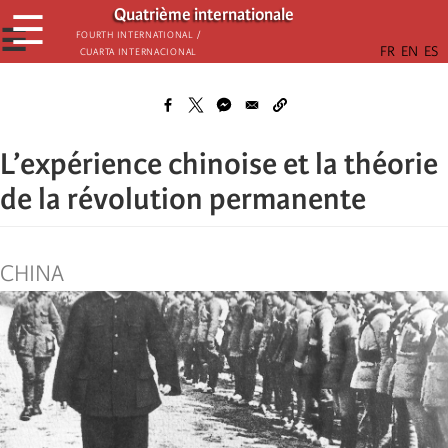
Passar
Quatrième internationale
☰
para
☰
Fourth International /
Cuarta Internacional
o
conteúdo
principal
L’expérience chinoise et la théorie
de la révolution permanente
CHINA