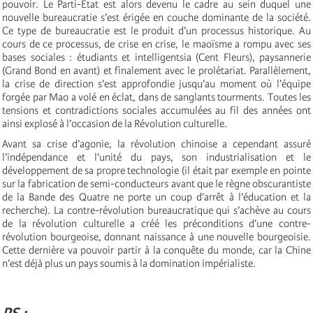
pouvoir. Le Parti-État est alors devenu le cadre au sein duquel une
nouvelle bureaucratie s’est érigée en couche dominante de la société.
Ce type de bureaucratie est le produit d’un processus historique. Au
cours de ce processus, de crise en crise, le maoïsme a rompu avec ses
bases sociales : étudiants et intelligentsia (Cent Fleurs), paysannerie
(Grand Bond en avant) et finalement avec le prolétariat. Parallèlement,
la crise de direction s’est approfondie jusqu’au moment où l’équipe
forgée par Mao a volé en éclat, dans de sanglants tourments. Toutes les
tensions et contradictions sociales accumulées au fil des années ont
ainsi explosé à l’occasion de la Révolution culturelle.
Avant sa crise d’agonie, la révolution chinoise a cependant assuré
l’indépendance et l’unité du pays, son industrialisation et le
développement de sa propre technologie (il était par exemple en pointe
sur la fabrication de semi-conducteurs avant que le règne obscurantiste
de la Bande des Quatre ne porte un coup d’arrêt à l’éducation et la
recherche). La contre-révolution bureaucratique qui s’achève au cours
de la révolution culturelle a créé les préconditions d’une contre-
révolution bourgeoise, donnant naissance à une nouvelle bourgeoisie.
Cette dernière va pouvoir partir à la conquête du monde, car la Chine
n’est déjà plus un pays soumis à la domination impérialiste.