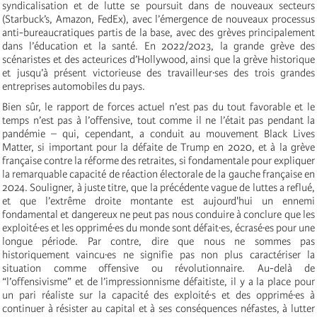
syndicalisation et de lutte se poursuit dans de nouveaux secteurs
(Starbuck’s, Amazon, FedEx), avec l’émergence de nouveaux processus
anti-bureaucratiques partis de la base, avec des grèves principalement
dans l’éducation et la santé. En 2022/2023, la grande grève des
scénaristes et des acteurices d’Hollywood, ainsi que la grève historique
et jusqu’à présent victorieuse des travailleur·ses des trois grandes
entreprises automobiles du pays.
Bien sûr, le rapport de forces actuel n’est pas du tout favorable et le
temps n’est pas à l’offensive, tout comme il ne l’était pas pendant la
pandémie – qui, cependant, a conduit au mouvement Black Lives
Matter, si important pour la défaite de Trump en 2020, et à la grève
française contre la réforme des retraites, si fondamentale pour expliquer
la remarquable capacité de réaction électorale de la gauche française en
2024. Souligner, à juste titre, que la précédente vague de luttes a reflué,
et que l’extrême droite montante est aujourd'hui un ennemi
fondamental et dangereux ne peut pas nous conduire à conclure que les
exploité·es et les opprimé·es du monde sont défait·es, écrasé·es pour une
longue période. Par contre, dire que nous ne sommes pas
historiquement vaincu·es ne signifie pas non plus caractériser la
situation comme offensive ou révolutionnaire. Au-delà de
“l’offensivisme” et de l’impressionnisme défaitiste, il y a la place pour
un pari réaliste sur la capacité des exploité·s et des opprimé·es à
continuer à résister au capital et à ses conséquences néfastes, à lutter