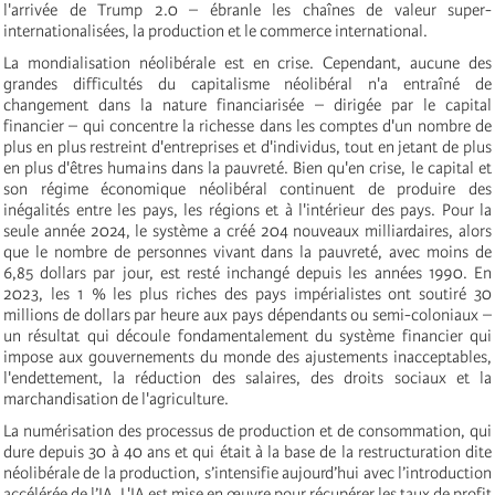
l'arrivée de Trump 2.0 – ébranle les chaînes de valeur super-
internationalisées, la production et le commerce international.
La mondialisation néolibérale est en crise. Cependant, aucune des
grandes difficultés du capitalisme néolibéral n'a entraîné de
changement dans la nature financiarisée – dirigée par le capital
financier – qui concentre la richesse dans les comptes d'un nombre de
plus en plus restreint d'entreprises et d'individus, tout en jetant de plus
en plus d'êtres humains dans la pauvreté. Bien qu'en crise, le capital et
son régime économique néolibéral continuent de produire des
inégalités entre les pays, les régions et à l'intérieur des pays. Pour la
seule année 2024, le système a créé 204 nouveaux milliardaires, alors
que le nombre de personnes vivant dans la pauvreté, avec moins de
6,85 dollars par jour, est resté inchangé depuis les années 1990. En
2023, les 1 % les plus riches des pays impérialistes ont soutiré 30
millions de dollars par heure aux pays dépendants ou semi-coloniaux –
un résultat qui découle fondamentalement du système financier qui
impose aux gouvernements du monde des ajustements inacceptables,
l'endettement, la réduction des salaires, des droits sociaux et la
marchandisation de l'agriculture.
La numérisation des processus de production et de consommation, qui
dure depuis 30 à 40 ans et qui était à la base de la restructuration dite
néolibérale de la production, s’intensifie aujourd’hui avec l’introduction
accélérée de l’IA. L'IA est mise en œuvre pour récupérer les taux de profit