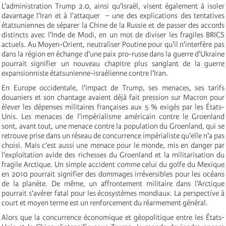
L'administration Trump 2.0, ainsi qu'Israël, visent également à isoler
davantage l'Iran et à l'attaquer – une des explications des tentatives
étatsuniennes de séparer la Chine de la Russie et de passer des accords
distincts avec l'Inde de Modi, en un mot de diviser les fragiles BRICS
actuels. Au Moyen-Orient, neutraliser Poutine pour qu'il n'interfère pas
dans la région en échange d'une paix pro-russe dans la guerre d'Ukraine
pourrait signifier un nouveau chapitre plus sanglant de la guerre
expansionniste étatsunienne-israélienne contre l'Iran.
En Europe occidentale, l'impact de Trump, ses menaces, ses tarifs
douaniers et son chantage avaient déjà fait pression sur Macron pour
élever les dépenses militaires françaises aux 5 % exigés par les États-
Unis. Les menaces de l'impérialisme américain contre le Groenland
sont, avant tout, une menace contre la population du Groenland, qui se
retrouve prise dans un réseau de concurrence impérialiste qu'elle n'a pas
choisi. Mais c'est aussi une menace pour le monde, mis en danger par
l'exploitation avide des richesses du Groenland et la militarisation du
fragile Arctique. Un simple accident comme celui du golfe du Mexique
en 2010 pourrait signifier des dommages irréversibles pour les océans
de la planète. De même, un affrontement militaire dans l'Arctique
pourrait s'avérer fatal pour les écosystèmes mondiaux. La perspective à
court et moyen terme est un renforcement du réarmement général.
Alors que la concurrence économique et géopolitique entre les États-