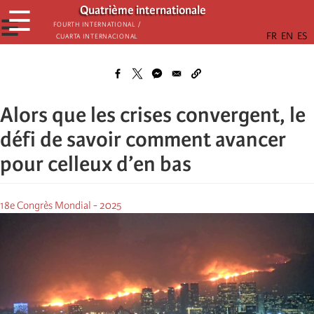
Passar
Quatrième internationale
☰
para
☰
Fourth International /
Cuarta Internacional
o
conteúdo
principal
Alors que les crises convergent, le
défi de savoir comment avancer
pour celleux d’en bas
18e Congrès Mondial - 2025