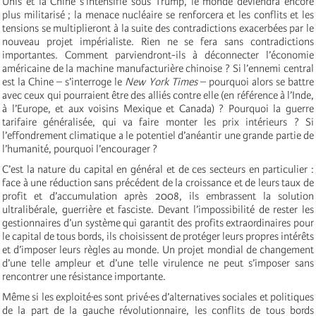
Unis et la Chine s’intensifie sous Trump, le monde deviendra encore
plus militarisé ; la menace nucléaire se renforcera et les conflits et les
tensions se multiplieront à la suite des contradictions exacerbées par le
nouveau projet impérialiste. Rien ne se fera sans contradictions
importantes. Comment parviendront-ils à déconnecter l’économie
américaine de la machine manufacturière chinoise ? Si l’ennemi central
est la Chine – s’interroge le
New York Times
– pourquoi alors se battre
avec ceux qui pourraient être des alliés contre elle (en référence à l’Inde,
à l’Europe, et aux voisins Mexique et Canada) ? Pourquoi la guerre
tarifaire généralisée, qui va faire monter les prix intérieurs ? Si
l’effondrement climatique a le potentiel d’anéantir une grande partie de
l’humanité, pourquoi l’encourager ?
C’est la nature du capital en général et de ces secteurs en particulier :
face à une réduction sans précédent de la croissance et de leurs taux de
profit et d’accumulation après 2008, ils embrassent la solution
ultralibérale, guerrière et fasciste. Devant l’impossibilité de rester les
gestionnaires d’un système qui garantit des profits extraordinaires pour
le capital de tous bords, ils choisissent de protéger leurs propres intérêts
et d’imposer leurs règles au monde. Un projet mondial de changement
d’une telle ampleur et d’une telle virulence ne peut s’imposer sans
rencontrer une résistance importante.
Même si les exploité·es sont privé·es d’alternatives sociales et politiques
de la part de la gauche révolutionnaire, les conflits de tous bords