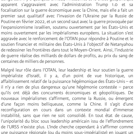
apparent s’aggravaient avec l’administration Trump 1.0 et sa
focalisation sur la guerre économique avec la Chine, mais elle a fait un
premier saut qualitatif avec l’invasion de l’Ukraine par la Russie de
Poutine en février 2022, et un second saut avec la guerre provoquée par
l’expansionnisme israélien, soutenu ouvertement par les États-Unis et
moins ouvertement par les impérialismes européens. La situation s’est
aggravée avec le renforcement de l’OTAN pour répondre à Poutine et le
soutien financier et militaire des États-Unis à l’objectif de Netanyahou
de redessiner les frontières dans tout le Moyen-Orient. Ainsi, l’industrie
de guerre réalise des milliards de dollars de profits, au prix du sang de
centaines de milliers de personnes.
Malgré leur rôle dans l’OTAN, leur leadership et leur soutien la guerre
impérialiste d’Israël, il y a, d'un point de vue historique, un
affaiblissement relatif de la puissance hégémonique des États-Unis – et
il n'y a rien de plus dangereux qu'une hégémonie contestée – parce
qu’ils ont déjà des concurrents économiques et géopolitiques. De
nouveaux impérialismes s’affirment, comme la Russie, ou émergent
d’une façon moins belliqueuse, comme la Chine. Il s’agit d’une
reconfiguration en cours dans un contexte mondial d’immense
instabilité, sans que rien ne soit consolidé. En tout état de cause,
l’unipolarité du bloc sous leadership américain issu de l’effondrement
de l’URSS n’existe plus. L’Inde cherche cependant à s’affirmer comme
une puissance régionale (ou du moins sous-impérialiste) en jouant un