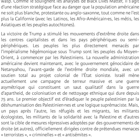
wasp. Comme le soulignent les analyses de Black Lives Matter, il s’agit
d’une réaction stratégique face au danger que la population américaine
ne soit plus blanche, protestante ou anglo-saxonne, tout comme ne l'est
plus la Californie (avec les Latinos, les Afro-Américain·es, les métis, les
Asiatiques et les peuples autochtones).
La victoire de Trump a stimulé les mouvements d'extrême droite dans
les centres capitalistes et dans les pays périphériques ou semi-
périphériques. Les peuples les plus directement menacés par
l'impérialisme hégémonique sous Trump sont les peuples du Moyen-
Orient, à commencer par les Palestiniens. La nouvelle administration
américaine devient maintenant, avec le gouvernement génocidaire de
Netanyahou, l'avant-garde de l'extrême droite mondiale, avec un
soutien total au projet colonial de l'État sioniste. Israël mène
actuellement une campagne de terreur massive et une guerre
asymétrique qui constituent un saut qualitatif dans la guerre
d'apartheid, de colonisation et de nettoyage ethnique qui dure depuis
75 ans. Le premier objectif est d'éradiquer le peuple palestinien par la
déshumanisation des Palestinien·nes et une logique suprémaciste. Mais,
un pays après l’autre, les réfugiés et les migrants, les militants
écologistes, les militants de la solidarité avec la Palestine et d'autres
sont la cible de mesures répressives adoptées par des gouvernements de
droite (et autres), officiellement dirigées contre de prétendues menaces
« terroristes », « criminelles » et « antisémites ».