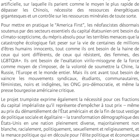
artificielle, sur laquelle ils parient comme le moyen le plus rapide de
dépasser les Chinois, nécessite des ressources énergétiques
gigantesques et un contrôle sur les ressources minérales de toute sorte.
Pour mettre en pratique le “America First”, les néofascistes désormais
soutenus par des secteurs essentiels du capital étatsunien ont besoin du
climato-scepticisme, du mépris absolu pour les terribles menaces que la
catastrophe écologique fait peser sur la vie de centaines de millions
d’êtres humains innocents, tout comme ils ont besoin de la haine de
ceux qui sont différents, de ceux qui résistent, des femmes, des
LGBTQIA+. Ils ont besoin de l’exaltation virilo-misogyne de la force
comme moyen de s’imposer, de la volonté de soumettre la Chine, la
Russie, l’Europe et le monde entier. Mais ils ont avant tout besoin de
vaincre les mouvements syndicaux, étudiants, communautaires,
féministes, noirs et indigènes, les ONG pro-démocratie, et même la
presse bourgeoise américaine critique.
Le projet trumpiste exprime également la nécessité pour ces fractions
du capital impérialiste qu’il représente d’empêcher à tout prix – même
au prix du démantèlement de l’État américain et de la fin de tout vestige
de politique sociale et égalitaire – la transformation démographique des
États-Unis en une nation pleinement diverse, majoritairement non
blanche, racialement, politiquement, sexuellement et religieusement, et
la menace politique qui en découle pour l’élite politique et économique