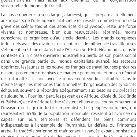
structurelle du monde du travail.
La classe ouvrière au sens large (salarié·es), qui se prépare actuellement
aux impacts de l’intelligence artificielle (et résiste, comme le montre la
grève des scénaristes et des acteurices d’Hollywood), reste une force
vivante et nombreuse, bien que restructurée, réprimée, moins
consciente et organisée qu’au siècle dernier. Les grands complexes
industriels avec des dizaines, des centaines de milliers de travailleur·ses
s’étendent en Chine et dans toute l’Asie du Sud-Est. Néanmoins, dans le
contexte où la classe ouvrière industrielle a perdu de son poids social
dans une grande partie du monde capitaliste avancé, les secteurs
opprimés, les jeunes et les nouvelles franges de travailleur·ses précaires
ne sont pas encore organisés de manière permanente et ont en général
des difficultés à s’unir avec le mouvement syndical affaibli. Dans le
même temps, les méthodes traditionnelles d’organisation des syndicats
échouent souvent à répondre adéquatement aux besoins du précariat
d’aujourd’hui. Pour leur part, les paysan·es d’Afrique, d’Asie du Sud (Inde
et Pakistan) et d’Amérique latine résistent elleux aussi courageusement à
l’invasion de l’agro-industrie impérialiste. Les peuples indigènes, qui
représentent 10 % de la population mondiale, résistent à l’avancée du
capital sur leurs territoires et défendent les biens communs
indispensables à l’ensemble de l’humanité. La défaite du Printemps
arabe, la tragédie syrienne et maintenant l’avancée expansionniste du
sionisme va retarder et retarder encore la capacité de résistance des