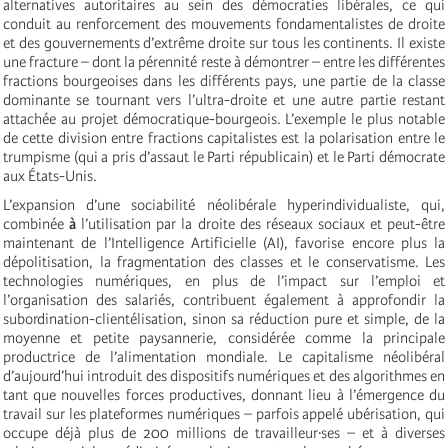
alternatives autoritaires au sein des démocraties libérales, ce qui
conduit au renforcement des mouvements fondamentalistes de droite
et des gouvernements d’extrême droite sur tous les continents. Il existe
une fracture – dont la pérennité reste à démontrer – entre les différentes
fractions bourgeoises dans les différents pays, une partie de la classe
dominante se tournant vers l’ultra-droite et une autre partie restant
attachée au projet démocratique-bourgeois. L’exemple le plus notable
de cette division entre fractions capitalistes est la polarisation entre le
trumpisme (qui a pris d’assaut le Parti républicain) et le Parti démocrate
aux États-Unis.
L’expansion d’une sociabilité néolibérale hyperindividualiste, qui,
combinée
à
l’utilisation par la droite des réseaux sociaux et peut-être
maintenant de l’Intelligence Artificielle (AI), favorise encore plus la
dépolitisation, la fragmentation des classes et le conservatisme. Les
technologies numériques, en plus de l’impact sur l’emploi et
l’organisation des salariés, contribuent également à approfondir la
subordination-clientélisation, sinon sa réduction pure et simple, de la
moyenne et petite paysannerie, considérée comme la principale
productrice de l’alimentation mondiale. Le capitalisme néolibéral
d’aujourd’hui introduit des dispositifs numériques et des algorithmes en
tant que nouvelles forces productives, donnant lieu à l’émergence du
travail sur les plateformes numériques – parfois appelé ubérisation, qui
occupe déjà plus de 200 millions de travailleur·ses – et à diverses