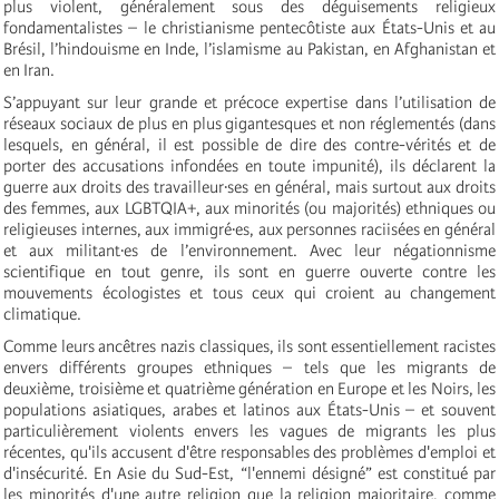
plus violent, généralement sous des déguisements religieux
fondamentalistes – le christianisme pentecôtiste aux États-Unis et au
Brésil, l’hindouisme en Inde, l’islamisme au Pakistan, en Afghanistan et
en Iran.
S’appuyant sur leur grande et précoce expertise dans l’utilisation de
réseaux sociaux de plus en plus gigantesques et non réglementés (dans
lesquels, en général, il est possible de dire des contre-vérités et de
porter des accusations infondées en toute impunité), ils déclarent la
guerre aux droits des travailleur·ses en général, mais surtout aux droits
des femmes, aux LGBTQIA+, aux minorités (ou majorités) ethniques ou
religieuses internes, aux immigré·es, aux personnes raciisées en général
et aux militant·es de l’environnement. Avec leur négationnisme
scientifique en tout genre, ils sont en guerre ouverte contre les
mouvements écologistes et tous ceux qui croient au changement
climatique.
Comme leurs ancêtres nazis classiques, ils sont essentiellement racistes
envers différents groupes ethniques – tels que les migrants de
deuxième, troisième et quatrième génération en Europe et les Noirs, les
populations asiatiques, arabes et latinos aux États-Unis – et souvent
particulièrement violents envers les vagues de migrants les plus
récentes, qu'ils accusent d'être responsables des problèmes d'emploi et
d'insécurité. En Asie du Sud-Est, “l'ennemi désigné” est constitué par
les minorités d'une autre religion que la religion majoritaire, comme