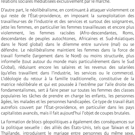
relations sociales médiatisées exclusivement par le marché.
D’autre part, le néolibéralisme, en continuant à attaquer violemment ce
qui reste de l’État-providence, en imposant la surexploitation des
travailleur·ses de l’industrie et des services et surtout des soignant·es,
jette les femmes, en particulier les femmes travailleuses et encore plus
violemment, les femmes racisées (Afro-descendantes, Roms,
descendantes de peuples autochtones, Africaines et Sud-Asiatiques
dans le Nord global) dans le dilemme entre survivre (mal) ou se
défendre. Le néolibéralisme maintient les femmes dans la force de
travail formelle (largement dans le Nord) ou moins structurée, plus
informelle (tout autour du monde mais particulièrement dans le Sud
Global), réduisant encore les salaires et les revenus des salariées
(qu’elles travaillent dans l’industrie, les services ou le commerce).
L’idéologie du retour à la famille traditionnelle, constitutive de la
matrice néolibérale et qui est poussée à l’extrême par l'aile droite des
fondamentalismes, sert à faire peser sur toutes les femmes des classes
populaires les tâches de prendre en charge les enfants, les personnes
âgées, les malades et les personnes handicapées. Ce type de travail était
autrefois couvert par l'État-providence, en particulier dans les pays
capitalistes avancés, mais il fait aujourd'hui l'objet de coupes brutales.
La formation de blocs géopolitiques a également des conséquences sur
la politique sexuelle : des alliés des États-Unis, tels que Taïwan et la
Thaïlande, introduisent le mariage entre personnes du même sexe,