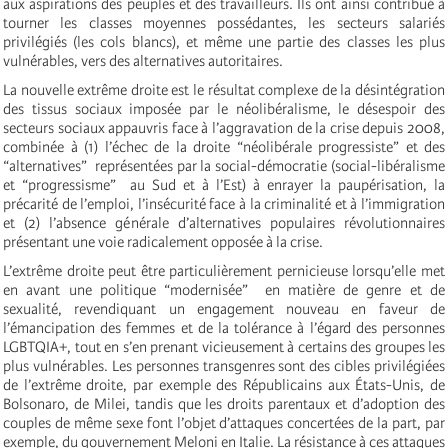
aux aspirations des peuples et des travailleurs. Ils ont ainsi contribué à
tourner les classes moyennes possédantes, les secteurs salariés
privilégiés (les cols blancs), et même une partie des classes les plus
vulnérables, vers des alternatives autoritaires.
La nouvelle extrême droite est le résultat complexe de la désintégration
des tissus sociaux imposée par le néolibéralisme, le désespoir des
secteurs sociaux appauvris face à l’aggravation de la crise depuis 2008,
combinée à (1) l’échec de la droite “néolibérale progressiste” et des
“alternatives” représentées par la social-démocratie (social-libéralisme
et “progressisme” au Sud et à l’Est) à enrayer la paupérisation, la
précarité de l’emploi, l’insécurité face à la criminalité et à l’immigration
et (2) l’absence générale d’alternatives populaires révolutionnaires
présentant une voie radicalement opposée à la crise.
L’extrême droite peut être particulièrement pernicieuse lorsqu’elle met
en avant une politique “modernisée” en matière de genre et de
sexualité, revendiquant un engagement nouveau en faveur de
l’émancipation des femmes et de la tolérance à l’égard des personnes
LGBTQIA+, tout en s’en prenant vicieusement à certains des groupes les
plus vulnérables. Les personnes transgenres sont des cibles privilégiées
de l’extrême droite, par exemple des Républicains aux États-Unis, de
Bolsonaro, de Milei, tandis que les droits parentaux et d’adoption des
couples de même sexe font l’objet d’attaques concertées de la part, par
exemple, du gouvernement Meloni en Italie. La résistance à ces attaques