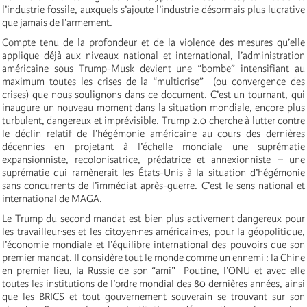
l’industrie fossile, auxquels s’ajoute l’industrie désormais plus lucrative
que jamais de l’armement.
Compte tenu de la profondeur et de la violence des mesures qu’elle
applique déjà aux niveaux national et international, l’administration
américaine sous Trump-Musk devient une “bombe” intensifiant au
maximum toutes les crises de la “multicrise” (ou convergence des
crises) que nous soulignons dans ce document. C’est un tournant, qui
inaugure un nouveau moment dans la situation mondiale, encore plus
turbulent, dangereux et imprévisible. Trump 2.0 cherche à lutter contre
le déclin relatif de l’hégémonie américaine au cours des dernières
décennies en projetant à l’échelle mondiale une suprématie
expansionniste, recolonisatrice, prédatrice et annexionniste – une
suprématie qui ramènerait les États-Unis à la situation d’hégémonie
sans concurrents de l’immédiat après-guerre. C’est le sens national et
international de MAGA.
Le Trump du second mandat est bien plus activement dangereux pour
les travailleur·ses et les citoyen·nes américain·es, pour la géopolitique,
l’économie mondiale et l’équilibre international des pouvoirs que son
premier mandat. Il considère tout le monde comme un ennemi : la Chine
en premier lieu, la Russie de son “ami” Poutine, l’ONU et avec elle
toutes les institutions de l’ordre mondial des 80 dernières années, ainsi
que les BRICS et tout gouvernement souverain se trouvant sur son