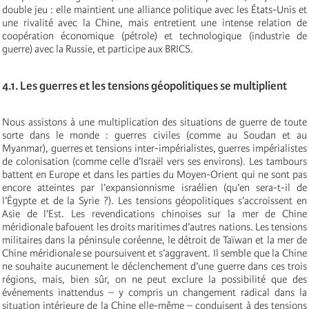
double jeu : elle maintient une alliance politique avec les États-Unis et
une rivalité avec la Chine, mais entretient une intense relation de
coopération économique (pétrole) et technologique (industrie de
guerre) avec la Russie, et participe aux BRICS.
4.1. Les guerres et les tensions géopolitiques se multiplient
Nous assistons à une multiplication des situations de guerre de toute
sorte dans le monde : guerres civiles (comme au Soudan et au
Myanmar), guerres et tensions inter-impérialistes, guerres impérialistes
de colonisation (comme celle d’Israël vers ses environs). Les tambours
battent en Europe et dans les parties du Moyen-Orient qui ne sont pas
encore atteintes par l’expansionnisme israélien (qu’en sera-t-il de
l’Égypte et de la Syrie ?). Les tensions géopolitiques s’accroissent en
Asie de l’Est. Les revendications chinoises sur la mer de Chine
méridionale bafouent les droits maritimes d’autres nations. Les tensions
militaires dans la péninsule coréenne, le détroit de Taïwan et la mer de
Chine méridionale se poursuivent et s’aggravent. Il semble que la Chine
ne souhaite aucunement le déclenchement d’une guerre dans ces trois
régions, mais, bien sûr, on ne peut exclure la possibilité que des
événements inattendus – y compris un changement radical dans la
situation intérieure de la Chine elle-même – conduisent à des tensions