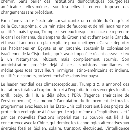
chemin. Sans parler des institutions démocratiques bourgeoises
américaines elles-mêmes, sur lesquelles il entend imposer des
changements sans précédent.
Fort d’une victoire électorale convaincante, du contrôle du Congrès et
de la Cour suprême, d’un ministère de faucons et de milliardaires non
qualifiés mais loyaux, Trump est sérieux lorsqu’il menace de reprendre
le canal de Panama, de s’emparer du Groenland et d’annexer le Canada,
et lorsqu’il annonce un plan explicite pour « nettoyer » Gaza et déporter
ses habitant·es en Égypte et en Jordanie, soutenir la colonisation
israélienne de la Cisjordanie, après avoir imposé le récent cessez-le-feu
à un Netanyahou réticent mais complètement soumis. Son
administration procède déjà à des expulsions humiliantes et
médiatiques (des travailleurs immigrés latino-américains et indiens,
qualifiés de bandits, arrivent enchaînés dans leur pays).
Le leader mondial des climatosceptiques, Trump 2.0, a annoncé des
incitations totales à l’exploration et à l’exploitation des énergies fossiles
(drill, baby, drill !), a déjà détruit l’EPA (l’agence américaine de
l’environnement) et a ordonné l’annulation du financement de tous les
programmes avec lesquels les États-Unis collaboraient à des projets de
protection écologique à l’étranger. Le rejet même du “capitalisme vert”
par ces nouvelles fractions impérialistes au pouvoir est lié à la
concurrence avec la Chine, qui domine les technologies alternatives aux
énergies fossiles (éolien, solaire, transport électrique). L’intelligence