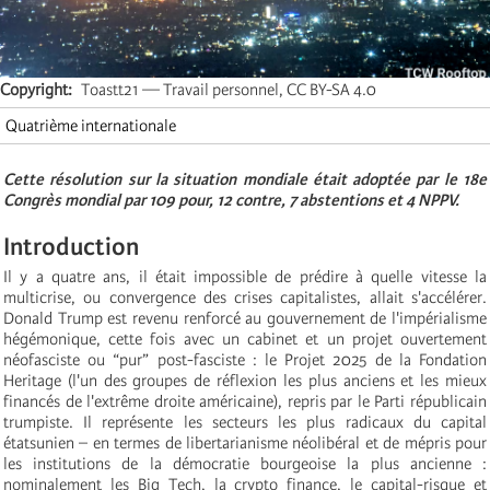
Copyright
Toastt21 — Travail personnel, CC BY-SA 4.0
Quatrième internationale
Cette résolution sur la situation mondiale était adoptée par le 18e
Congrès mondial par 109
pour,
12
contre,
7
abstentions et
4 NPPV.
Introduction
Il y a quatre ans, il était impossible de prédire à quelle vitesse la
multicrise, ou convergence des crises capitalistes, allait s'accélérer.
Donald Trump est revenu renforcé au gouvernement de l'impérialisme
hégémonique, cette fois avec un cabinet et un projet ouvertement
néofasciste ou “pur” post-fasciste : le Projet 2025 de la Fondation
Heritage (l'un des groupes de réflexion les plus anciens et les mieux
financés de l'extrême droite américaine), repris par le Parti républicain
trumpiste. Il représente les secteurs les plus radicaux du capital
étatsunien – en termes de libertarianisme néolibéral et de mépris pour
les institutions de la démocratie bourgeoise la plus ancienne :
nominalement les Big Tech, la crypto finance, le capital-risque et