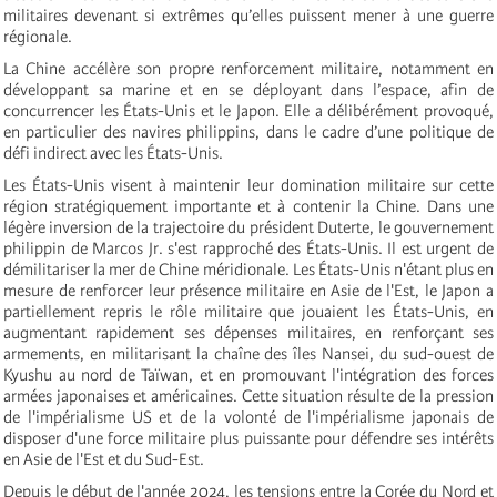
militaires devenant si extrêmes qu’elles puissent mener à une guerre
régionale.
La Chine accélère son propre renforcement militaire, notamment en
développant sa marine et en se déployant dans l’espace, afin de
concurrencer les États-Unis et le Japon. Elle
a délibérément provoqué
,
en particulier des navires philippins, dans le cadre d’une politique de
défi indirect avec les États-Unis.
Les États-Unis visent à maintenir leur domination militaire sur cette
région stratégiquement importante et à contenir la Chine. Dans une
légère inversion de la trajectoire du président Duterte, le gouvernement
philippin de Marcos Jr. s'est rapproché des États-Unis. Il est urgent de
démilitariser la mer de Chine méridionale. Les États-Unis n'étant plus en
mesure de renforcer leur présence militaire en Asie de l'Est, le Japon a
partiellement repris le rôle militaire que jouaient les États-Unis, en
augmentant rapidement ses dépenses militaires, en renforçant ses
armements, en militarisant la chaîne des îles Nansei, du sud-ouest de
Kyushu au nord de Taïwan, et en promouvant l'intégration des forces
armées japonaises et américaines. Cette situation résulte de la pression
de l'impérialisme US et de la volonté de l'impérialisme japonais de
disposer d'une force militaire plus puissante pour défendre ses intérêts
en Asie de l'Est et du Sud-Est.
Depuis le début de l'année 2024, les tensions entre la Corée du Nord et