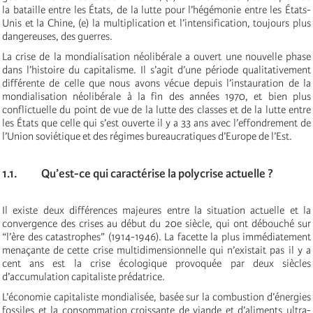
la bataille entre les États, de la lutte pour l’hégémonie entre les États-
Unis et la Chine, (e) la multiplication et l’intensification, toujours plus
dangereuses, des guerres.
La crise de la mondialisation néolibérale a ouvert une nouvelle phase
dans l’histoire du capitalisme. Il s’agit d’une période qualitativement
différente de celle que nous avons vécue depuis l’instauration de la
mondialisation néolibérale à la fin des années 1970, et bien plus
conflictuelle du point de vue de la lutte des classes et de la lutte entre
les États que celle qui s’est ouverte il y a 33 ans avec l’effondrement de
l’Union soviétique et des régimes bureaucratiques d’Europe de l’Est.
1.1. Qu’est-ce qui caractérise la polycrise actuelle ?
Il existe deux différences majeures entre la situation actuelle et la
convergence des crises au début du 20e siècle, qui ont débouché sur
“l’ère des catastrophes” (1914-1946). La facette la plus immédiatement
menaçante de cette crise multidimensionnelle qui n’existait pas il y a
cent ans est la crise écologique provoquée par deux siècles
d’accumulation capitaliste prédatrice.
L’économie capitaliste mondialisée, basée sur la combustion d’énergies
fossiles et la consommation croissante de viande et d’aliments ultra-