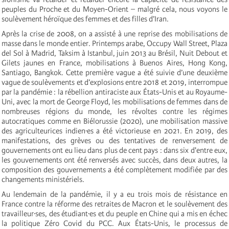
peuples du Proche et du Moyen-Orient – malgré cela, nous voyons le
soulèvement héroïque des femmes et des filles d’Iran.
Après la crise de 2008, on a assisté à une reprise des mobilisations de
masse dans le monde entier. Printemps arabe, Occupy Wall Street, Plaza
del Sol à Madrid, Taksim à Istanbul, juin 2013 au Brésil, Nuit Debout et
Gilets jaunes en France, mobilisations à Buenos Aires, Hong Kong,
Santiago, Bangkok. Cette première vague a été suivie d’une deuxième
vague de soulèvements et d’explosions entre 2018 et 2019, interrompue
par la pandémie : la rébellion antiraciste aux États-Unis et au Royaume-
Uni, avec la mort de George Floyd, les mobilisations de femmes dans de
nombreuses régions du monde, les révoltes contre les régimes
autocratiques comme en Biélorussie (2020), une mobilisation massive
des agriculteurices indien·es a été victorieuse en 2021. En 2019, des
manifestations, des grèves ou des tentatives de renversement de
gouvernements ont eu lieu dans plus de cent pays : dans six d'entre eux,
les gouvernements ont été renversés avec succès, dans deux autres, la
composition des gouvernements a été complètement modifiée par des
changements ministériels.
Au lendemain de la pandémie, il y a eu trois mois de résistance en
France contre la réforme des retraites de Macron et le soulèvement des
travailleur·ses, des étudiant·es et du peuple en Chine qui a mis en échec
la politique Zéro Covid du PCC. Aux États-Unis, le processus de