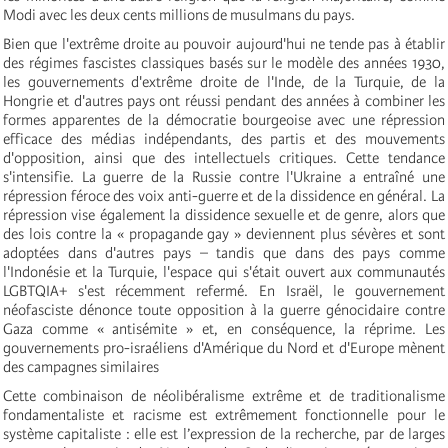
Modi avec les deux cents millions de musulmans du pays.
Bien que l'extrême droite au pouvoir aujourd'hui ne tende pas à établir
des régimes fascistes classiques basés sur le modèle des années 1930,
les gouvernements d'extrême droite de l'Inde, de la Turquie, de la
Hongrie et d'autres pays ont réussi pendant des années à combiner les
formes apparentes de la démocratie bourgeoise avec une répression
efficace des médias indépendants, des partis et des mouvements
d'opposition, ainsi que des intellectuels critiques. Cette tendance
s'intensifie. La guerre de la Russie contre l'Ukraine a entraîné une
répression féroce des voix anti-guerre et de la dissidence en général. La
répression vise également la dissidence sexuelle et de genre, alors que
des lois contre la « propagande gay » deviennent plus sévères et sont
adoptées dans d'autres pays – tandis que dans des pays comme
l'Indonésie et la Turquie, l'espace qui s'était ouvert aux communautés
LGBTQIA+ s'est récemment refermé. En Israël, le gouvernement
néofasciste dénonce toute opposition à la guerre génocidaire contre
Gaza comme « antisémite » et, en conséquence, la réprime. Les
gouvernements pro-israéliens d'Amérique du Nord et d'Europe mènent
des campagnes similaires
Cette combinaison de néolibéralisme extrême et de traditionalisme
fondamentaliste et racisme est extrêmement fonctionnelle pour le
système capitaliste : elle est l’expression de la recherche, par de larges