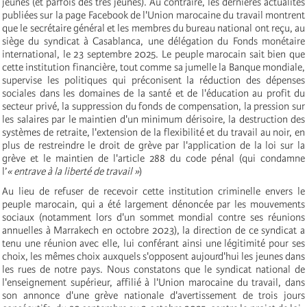
jeunes (et parfois des très jeunes). Au contraire, les dernières actualités
publiées sur la page Facebook de l'Union marocaine du travail montrent
que le secrétaire général et les membres du bureau national ont reçu, au
siège du syndicat à Casablanca, une délégation du Fonds monétaire
international, le 23 septembre 2025. Le peuple marocain sait bien que
cette institution financière, tout comme sa jumelle la Banque mondiale,
supervise les politiques qui préconisent la réduction des dépenses
sociales dans les domaines de la santé et de l'éducation au profit du
secteur privé, la suppression du fonds de compensation, la pression sur
les salaires par le maintien d'un minimum dérisoire, la destruction des
systèmes de retraite, l'extension de la flexibilité et du travail au noir, en
plus de restreindre le droit de grève par l'application de la loi sur la
grève et le maintien de l'article 288 du code pénal (qui condamne
l’
« entrave à la liberté de travail »
)
Au lieu de refuser de recevoir cette institution criminelle envers le
peuple marocain, qui a été largement dénoncée par les mouvements
sociaux (notamment lors d'un sommet mondial contre ses réunions
annuelles à Marrakech en octobre 2023), la direction de ce syndicat a
tenu une réunion avec elle, lui conférant ainsi une légitimité pour ses
choix, les mêmes choix auxquels s'opposent aujourd'hui les jeunes dans
les rues de notre pays. Nous constatons que le syndicat national de
l'enseignement supérieur, affilié à l'Union marocaine du travail, dans
son annonce d'une grève nationale d'avertissement de trois jours