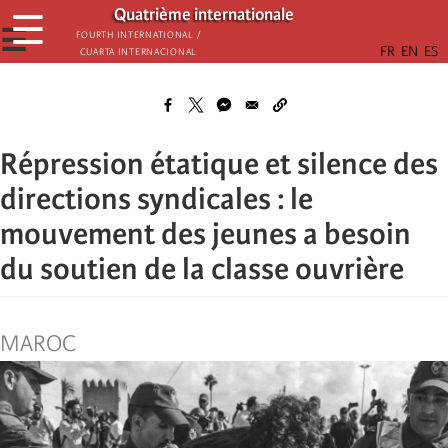
Passar
Quatrième internationale
☰
para
☰
Fourth International /
Cuarta Internacional
o
conteúdo
principal
Répression étatique et silence des
directions syndicales : le
mouvement des jeunes a besoin
du soutien de la classe ouvrière
MAROC