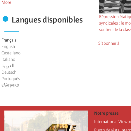
More
Répression étatiqu
Langues disponibles
syndicales : le m
soutien de la clas
Français
S'abonner à
English
Castellano
Italiano
العربية
Deutsch
Português
ελληνικά
Notre presse
International Viewp
Punto de vista inter