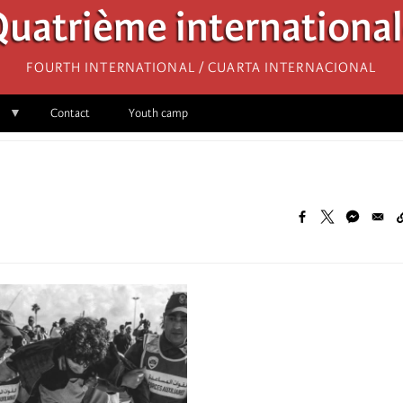
uatrième internationa
Fourth International / Cuarta Internacional
Contact
Youth camp