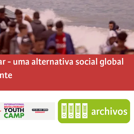
 - uma alternativa social global
ente