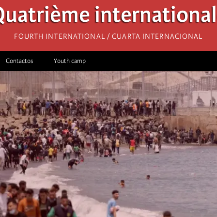
uatrième internationa
Fourth International / Cuarta Internacional
Contactos
Youth camp