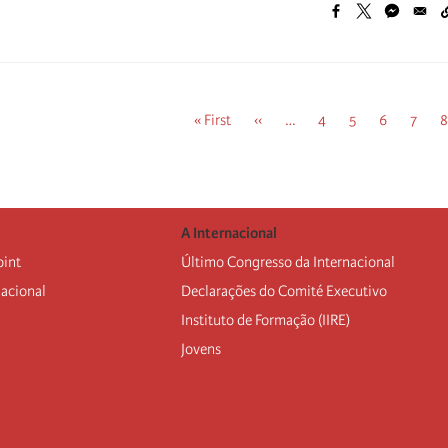
Primeira
« First
Página
‹‹
…
Página
4
Página
5
Página
6
Págin
7
P
8
página
anterior
A Internacional
oint
Último Congresso da Internacional
nacional
Declarações do Comité Executivo
Instituto de Formação (IIRE)
Jovens