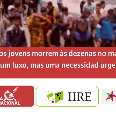
os jovens morrem às dezenas no mar
é um luxo, mas uma necessidad urg