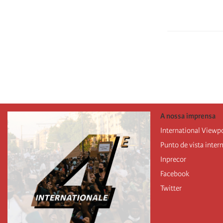
Paginação
A nossa imprensa
International Viewp
Punto de vista inter
Inprecor
Facebook
Twitter