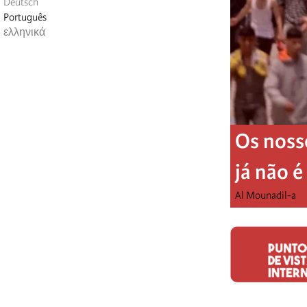
Deutsch
Português
ελληνικά
Os noss
já não 
Al Mounadil-a