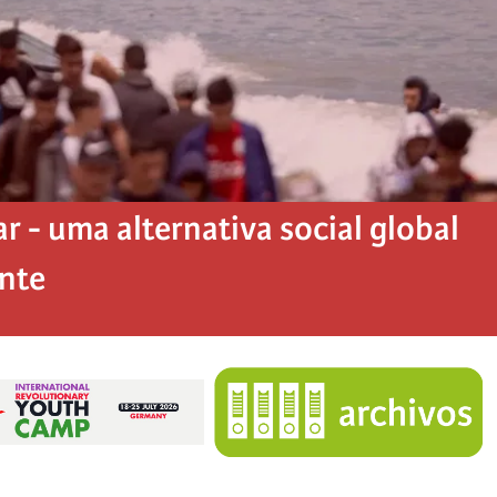
 - uma alternativa social global
ente