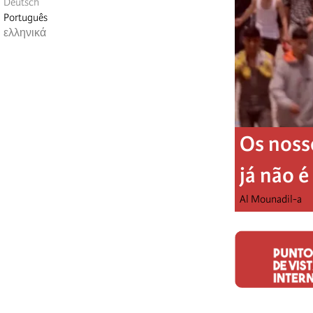
Deutsch
Português
ελληνικά
Os noss
já não 
Al Mounadil-a