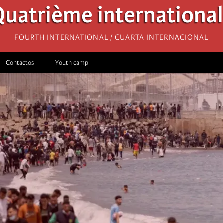
uatrième internationa
Fourth International / Cuarta Internacional
Contactos
Youth camp