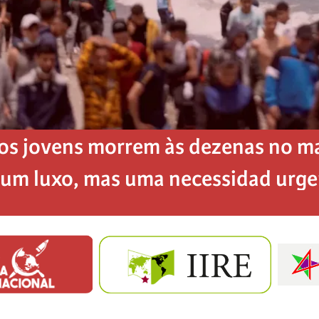
os jovens morrem às dezenas no mar
é um luxo, mas uma necessidad urg