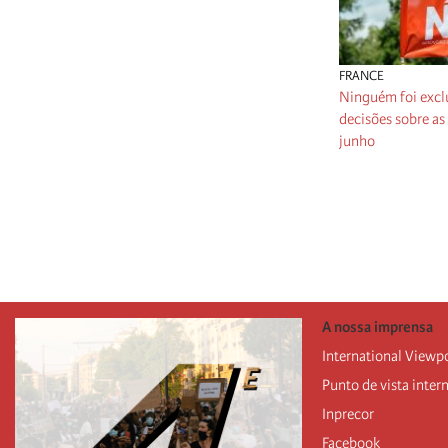
FRANCE
Ninguém foi excl
decisões sobre as
junho
Paginação
A nossa imprensa
International Viewp
Punto de vista inter
Inprecor
Facebook