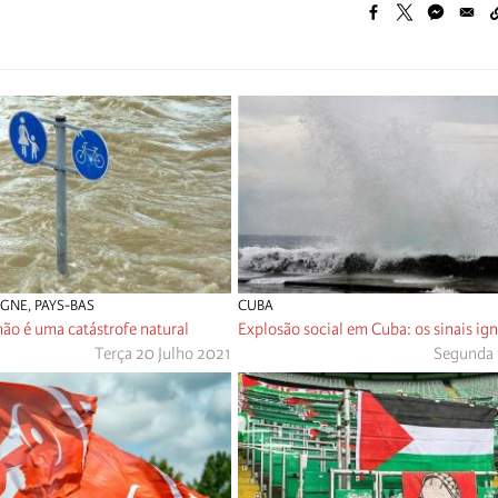
AGNE
,
PAYS-BAS
CUBA
não é uma catástrofe natural
Explosão social em Cuba: os sinais ig
Terça 20 Julho 2021
Segunda 