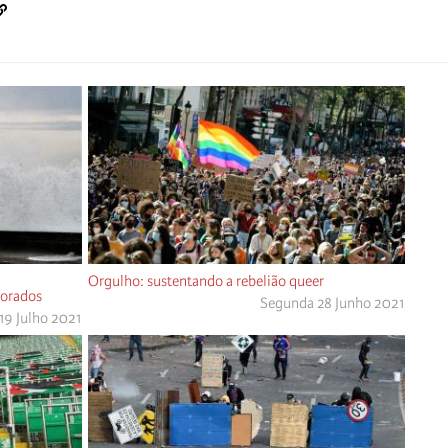
Orgulho: sustentando a rebelião queer
norados
Segunda 28 Junho 2021
19 Julho 2021