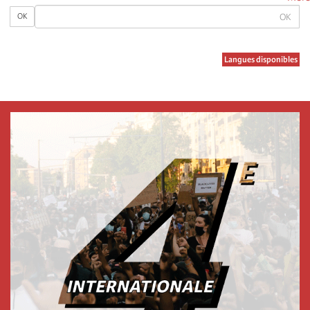
OK
about
OK
Punto
de
Vista
Langues disponibles
Internacional