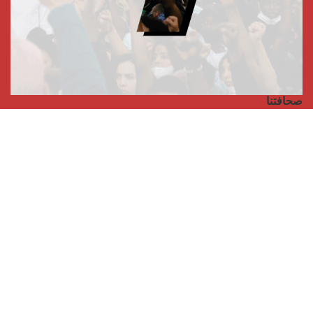
صحافتنا
مجلة الأممية الرابعة، انبريكور، بالإنجليزية
Punto de vista internacional
مجلة الأممية الرابعة، انبريكور، بالفرنسية
صفحتنا على الفايسبوك
الأممية
مؤتمر الأممية الأخير
بيانات المكتب التنفيذي
معهد التكوين (المعهد العالمي للبحث والتكوين)
المخيم العالمي
الكتاب
الفيديوهات