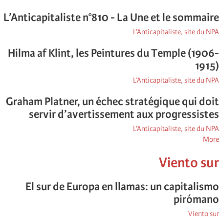
L’Anticapitaliste n°810 - La Une et le sommaire
L’Anticapitaliste, site du NPA
Hilma af Klint, les Peintures du Temple (1906-
1915)
L’Anticapitaliste, site du NPA
Graham Platner, un échec stratégique qui doit
servir d’avertissement aux progressistes
L’Anticapitaliste, site du NPA
posts
More
about
Viento sur
L’Anticapitaliste,
site
du
El sur de Europa en llamas: un capitalismo
NPA
pirómano
Viento sur