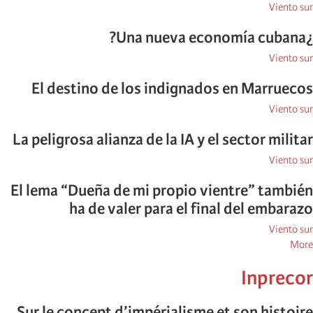
Viento sur
¿Una nueva economía cubana?
Viento sur
El destino de los indignados en Marruecos
Viento sur
La peligrosa alianza de la IA y el sector militar
Viento sur
El lema “Dueña de mi propio vientre” también
ha de valer para el final del embarazo
Viento sur
posts
More
about
Inprecor
Viento
sur
Sur le concept d’impérialisme et son histoire