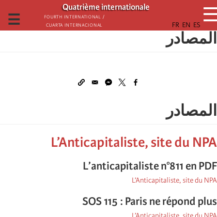
تجاوز
Quatrième internationale
إلى
☰
Fourth International /
Cuarta Internacional
المحتوى
المصادر
الرئيسي
المصادر
L’Anticapitaliste, site du NPA
L’anticapitaliste n°811 en PDF
L’Anticapitaliste, site du NPA
SOS 115 : Paris ne répond plus
L’Anticapitaliste, site du NPA