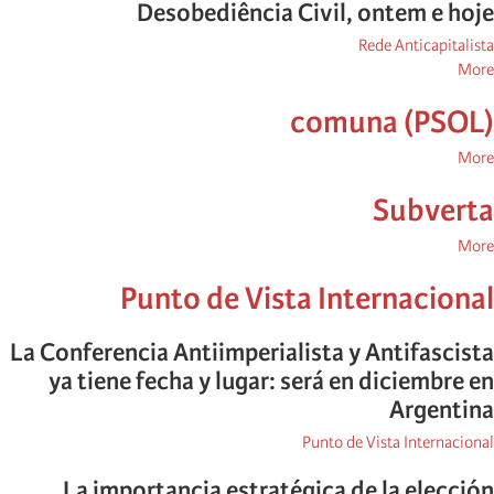
Desobediência Civil, ontem e hoje
Rede Anticapitalista
posts
More
about
comuna (PSOL)
Rede
Anticapitalista
posts
More
about
Subverta
comuna
(PSOL)
posts
More
about
Punto de Vista Internacional
Subverta
La Conferencia Antiimperialista y Antifascista
ya tiene fecha y lugar: será en diciembre en
Argentina
Punto de Vista Internacional
La importancia estratégica de la elección