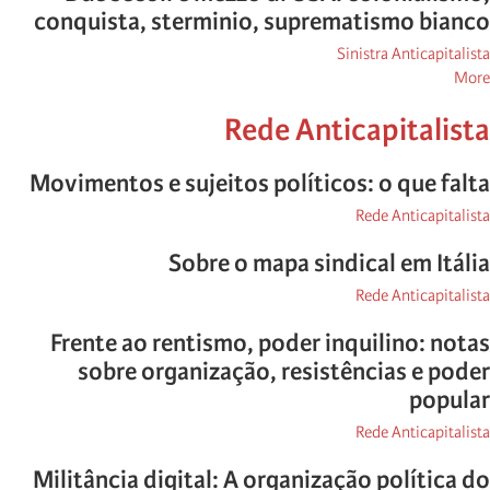
conquista, sterminio, suprematismo bianco
Sinistra Anticapitalista
posts
More
about
Rede Anticapitalista
Sinistra
Anticapitalista
Movimentos e sujeitos políticos: o que falta
Rede Anticapitalista
Sobre o mapa sindical em Itália
Rede Anticapitalista
Frente ao rentismo, poder inquilino: notas
sobre organização, resistências e poder
popular
Rede Anticapitalista
Militância digital: A organização política do