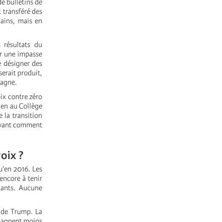
de bulletins de
t transféré des
cains, mais en
 résultats du
er une impasse
de désigner des
erait produit,
gagne.
oix contre zéro
iden au Collège
 la transition
rivant comment
oix ?
u’en 2016. Les
encore à tenir
tants. Aucune
n de Trump. La
 gagnent moins