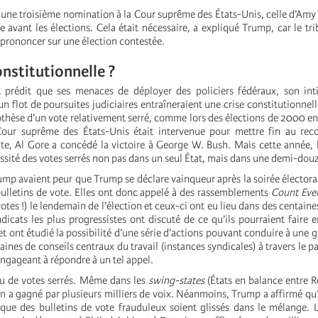
 une troisième nomination à la Cour suprême des États-Unis, celle d’Amy
ste avant les élections. Cela était nécessaire, a expliqué Trump, car le tr
 prononcer sur une élection contestée.
onstitutionnelle ?
 prédit que ses menaces de déployer des policiers fédéraux, son int
un flot de poursuites judiciaires entraîneraient une crise constitutionnel
othèse d’un vote relativement serré, comme lors des élections de 2000 en
 Cour suprême des États-Unis était intervenue pour mettre fin au rec
e, Al Gore a concédé la victoire à George W. Bush. Mais cette année, 
sité des votes serrés non pas dans un seul État, mais dans une demi-douz
rump avaient peur que Trump se déclare vainqueur après la soirée élector
ulletins de vote. Elles ont donc appelé à des rassemblements
Count Eve
otes !) le lendemain de l’élection et ceux-ci ont eu lieu dans des centaines
dicats les plus progressistes ont discuté de ce qu’ils pourraient faire e
et ont étudié la possibilité d’une série d’actions pouvant conduire à une 
ines de conseils centraux du travail (instances syndicales) à travers le p
engageant à répondre à un tel appel.
 eu de votes serrés. Même dans les
swing-states
(États en balance entre R
 a gagné par plusieurs milliers de voix. Néanmoins, Trump a affirmé qu’il
que des bulletins de vote frauduleux soient glissés dans le mélange. 