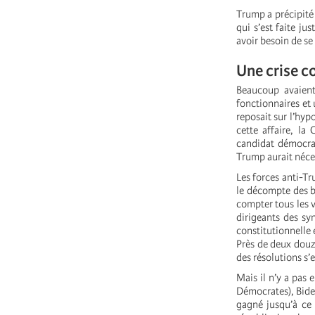
Trump a précipité
qui s’est faite ju
avoir besoin de se
Une crise c
Beaucoup avaient
fonctionnaires et 
reposait sur l’hyp
cette affaire, la
candidat démocrat
Trump aurait néces
Les forces anti-T
le décompte des b
compter tous les v
dirigeants des syn
constitutionnelle 
Près de deux douza
des résolutions s’
Mais il n’y a pas
Démocrates), Biden
gagné jusqu’à ce 