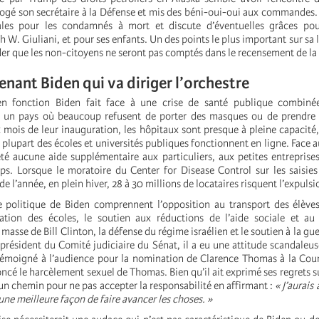
imogé son secrétaire à la Défense et mis des béni-oui-oui aux commandes. I
ales pour les condamnés à mort et discute d’éventuelles grâces po
 W. Giuliani, et pour ses enfants. Un des points le plus important sur sa 
ider que les non-citoyens ne seront pas comptés dans le recensement de la
enant Biden qui va diriger l’orchestre
n fonction Biden fait face à une crise de santé publique combiné
un pays où beaucoup refusent de porter des masques ou de prendre 
 mois de leur inauguration, les hôpitaux sont presque à pleine capacité,
a plupart des écoles et universités publiques fonctionnent en ligne. Face 
té aucune aide supplémentaire aux particuliers, aux petites entreprise
ps. Lorsque le moratoire du Center for Disease Control sur les saisie
 de l’année, en plein hiver, 28 à 30 millions de locataires risquent l’expulsi
e politique de Biden comprennent l’opposition au transport des élève
ation des écoles, le soutien aux réductions de l’aide sociale et au 
masse de Bill Clinton, la défense du régime israélien et le soutien à la gue
président du Comité judiciaire du Sénat, il a eu une attitude scandaleus
a témoigné à l’audience pour la nomination de Clarence Thomas à la Co
ncé le harcèlement sexuel de Thomas. Bien qu’il ait exprimé ses regrets sur 
 un chemin pour ne pas accepter la responsabilité en affirmant :
« J’aurais
une meilleure façon de faire avancer les choses. »