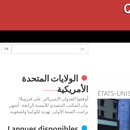
Q
OK
OK
الولایات المتحدة
الأمریكیة
ÉTATS-UNI
أوقفوا العدوان الإمبريالي على فنزويلا!
بيان المكتب التنفيذي للأممية الرابعة : أشهر
ترامب الستة الأولى: تهديد لكوكبنا ولشعوبه
Langues disponibles