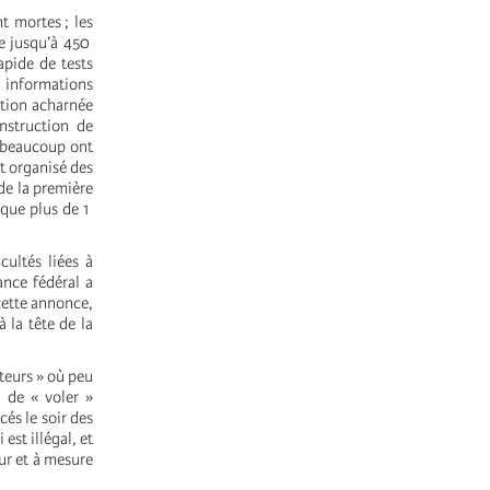
 mortes ; les
re jusqu’à 450
apide de tests
 informations
ition acharnée
nstruction de
; beaucoup ont
nt organisé des
de la première
 que plus de 1
cultés liées à
ance fédéral a
cette annonce,
 la tête de la
teurs » où peu
l de « voler »
cés le soir des
est illégal, et
ur et à mesure