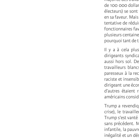
de 100 000 dollar
électeurs) se son
en sa faveur. Mais
tentative de rédui
fonctionnaires fav
plusieurs centaine
pourquoi tant de tr
Il y a à cela plu
dirigeants syndic
aussi hors sol. D
travailleurs blan
paresseux à la re
raciste et insensi
dirigeant une éco
d’autres étaient 
américains consid
Trump a revendiqu
crise), le travai
Trump s’est vanté 
sans précédent. Ma
infantile, la pau
inégalité et un dés