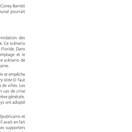
 Coney Barrett
ibunal pourrait
imidation des
le. Ce scénario
 Floride. Dans
omptage et le
le scénario de
aine.
ale et empêche
ry Vote
(il faut
 de villes. Les
n cas de crise
grève générale.
ays ont adopté
épublicains et
 avait en fait
Les supporters