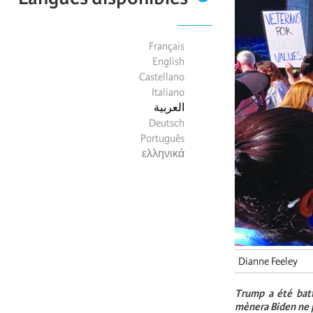
Français
English
Castellano
Italiano
العربية
Deutsch
Português
ελληνικά
Dianne Feeley
Trump a été bat
mènera Biden ne 