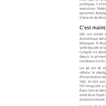
juridiques, il a l
exécutions fédér
personnel, Rudolph
à faire est de déc
C’est maint
Dès son entrée e
économique dans 
physiques. À deux
santé épuisés et l
Congrès n’a décré
depuis le printem
s’achèvera à la fin
Les 40 ans de vi
réduire la ségrég
d’incarcération de 
1991, en tant que 
Hill lorsqu’elle 
États-Unis et déno
tenté de se frayer
puissions trouver 