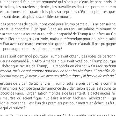
 le personnel faiblement rémunéré qui s’occupe d’eux, les sans-abris, le
abattoires, les ouvriers agricoles, les travailleurs des transports en com
s Autochtones sont quatre fois plus susceptibles d’être hospitalisés que
irs sont deux fois plus susceptibles de mourir.
t des personnes de couleur ont voté pour Trump parce qu’ils ne pensaient
ternative concrète. Bien que Biden ait soutenu un salaire minimum ho
de sa campagne a tourné autour de l’incapacité de Trump à agir face au C
gné la Floride par 370 000 voix, mais un référendum pour doubler le sal
t État avec une marge encore plus grande. Biden n’aurait-il pas pu gagner 
ne pour augmenter le salaire minimum ?
stes se sont demandé pourquoi Trump avait obtenu des votes de personn
ueur a demandé à un Afro-Américain qui avait voté pour Trump pourquoi i
 rhétorique raciste de Trump, il a répondu en disant :
« En tant qu’hom
avec cela, mais ce qui compte pour moi ce sont les résultats. Si on offre d
’accord avec ça, je peux vivre avec ses déclarations. J’ai besoin de voir de l
vestiture de Biden (le 20 janvier), Trump reste le président et le comm
hains mois. Compte tenu de l’annonce de Biden selon laquelle il souhaite 
Accord de Paris, l’Organisation mondiale de la santé et le pacte nucléaire 
 meurtre du scientifique nucléaire iranien Mohsen Fakhrizadeh – qual
nion européenne – est l’un des premiers pas pour mettre en échec les futur
e qui va suivre ?
te par Trump des droits pétroliers en Alaska semble avoir rencontré 