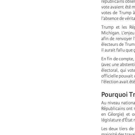
républicains obser
vote avaient été m
votes de Trump à 
l’absence de vérit
Trump et les Rép
Michigan. L’enjeu 
afin de renvoyer l
électeurs de Trump
il aurait fallu qu
En fin de compte, 
(avec une abstenti
électoral, qui vo
officielle pouvai
l’élection avait ét
Pourquoi Tr
Au niveau nationa
Républicains ont 
en Géorgie) et o
législature d’État
Les deux tiers de
majorité des trav