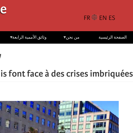
تجاوز
le
إلى
المحتوى
الرئيسي
الصفحة الرئيسية
من نحن
وثائق الأممية الرابعة
is font face à des crises imbriquées