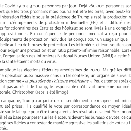
e Covid-19 tue 3 000 personnes par jour. Déjà 280 000 personnes sont
ent que les trois prochains mois pourraient être les pires, avec peut-êt
nistration fédérale sous la présidence de Trump a raté la production r
urni d’équipements de protection individuelle (EPI) et a diffusé des
Les fonctionnaires des États et des hôpitaux se sont livrés à une compét
’approvisionner. En conséquence, le personnel médical a reçu pour i
I (équipements de protection individuelle) conçus pour un usage unique 
belle au lieu de blouses de protection. Les infirmières et leurs soutiens o
our exiger une protection et un ratio patient-infirmier raisonnable. Lors 
, l’organisation des infirmières National Nurses United (NNU) a estimé
 la santé étaient morts du virus.
pliqué les élections fédérales américaines de 2020. Malgré les diffi
une opération aussi massive dans un tel contexte, un organe de surveill
ection comme
« la plus sûre de l’histoire américaine »
. Peu de temps après 
ait pas au récit de Trump, le responsable qu’il avait lui-même nommé à
torale, Christopher Krebs, a été limogé.
a campagne, Trump a organisé des rassemblements de « super-contamina
t été prises. Il a qualifié le vote par correspondance de moyen idéa
isté sur le fait que pour être transparents, les résultats devaient être annon
ilisé sa base pour peser sur les électeurs devant les bureaux de vote, ce qui 
é ses fidèles à contester de manière agressive les bulletins de vote au f
ptés.