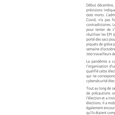
Début décembre, l
prévisions indiqu
000 morts. L’admi
Covid, n’a pas fo
contradictoires. 
pour tenter de s
réutiliser les EP
porté des sacs pou
piquets de grève p
semaine d’octobre
700 travailleurs de
La pandémie a com
l’organisation d’
qualifié cette él
qui ne correspond
cybersécurité élec
Tout au long de s
de précautions on
l’élection et a ins
élections. Il a mob
également encourag
qu’ils étaient com