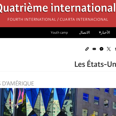
uatrième internationa
Fourth International / Cuarta Internacional
الأخبار
الاتصال
Youth camp
Les États-Un
S D’AMÉRIQUE