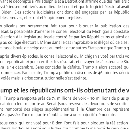
vant le décompte à Philadelphie et à Detroit ont affirmé que des milliers 
ystérieusement livrés au milieu de la nuit et que le logiciel électoral avai
Biden. Des actions judiciaires ont donc été engagées par les Républi
ables preuves, elles ont été rapidement rejetées.
ublicains ont notamment fait tout pour bloquer la publication des
était la possibilité d’amener le conseil électoral du Michigan à constat
’élection à la législature locale contrôlée par les Républicains et ainsi 
 au collège électoral. Même dans le cas improbable et illégal où cela se s
e ça fasse boule de neige dans au moins deux autres États pour que Trump 
après divers épisodes, le conseil électoral du Michigan a voté par trois v
on républicaine) pour certifier les résultats et envoyer les électeurs de B
tera le 14 décembre. Sans concéder la défaite, Trump a alors accepté que
t commencer. Par la suite, Trump a publié un discours de 46 minutes déc
é volée mais la crise constitutionnelle s’est éteinte.
ump et les républicains ont-ils obtenu tant de v
l, Trump a remporté près de 74 millions de voix – 10 millions de plus q
maintenu leur majorité au Sénat (sous réserve des deux tours de scrutin 
nt remporté des sièges supplémentaires à la Chambre des représen
 n’est passée d’une majorité républicaine à une majorité démocrate.
 tous ceux qui ont voté pour Biden l’ont fait pour bloquer la réélectio
ailleurs syndiqués a voté pour Biden, tout comme la majorité de ceux qui