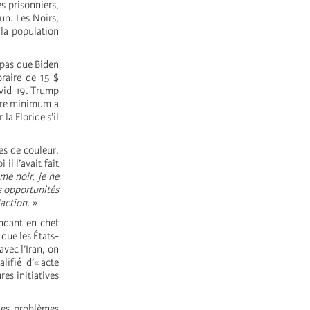
s prisonniers,
mun. Les Noirs,
 la population
 pas que Biden
raire de 15 $
ovid-19. Trump
aire minimum a
la Floride s’il
es de couleur.
l l’avait fait
me noir, je ne
es opportunités
’action. »
andant en chef
que les États-
avec l’Iran, on
ifié d’« acte
es initiatives
des problèmes