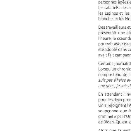
personnes âgées et
les salariéEs des 
les Latinos et le
blanche, et les No
Des travailleurs e
présentait une al
l’heure, le cœur 
pourrait avoir ga
été adopté dans ce
avait fait campag
Certains journali
Lorsqu’un chroniq
compte tenu de la
suis pas à l’aise 
aux gens, je suis d
En attendant l’in
pour les deux proc
Unis rejoignent l’
soupçonne que le
criminel » par l’U
de Biden. Qu’est-c
Alors que la ven