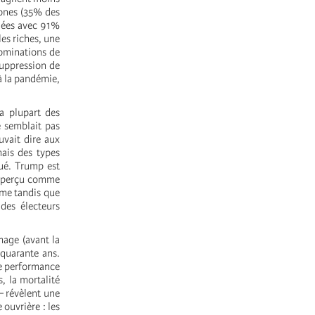
tones (35% des
agées avec 91%
es riches, une
nominations de
suppression de
à la pandémie,
la plupart des
semblait pas
uvait dire aux
mais des types
nué. Trump est
ait perçu comme
sme tandis que
 des électeurs
mage (avant la
 quarante ans.
ne performance
s, la mortalité
– révèlent une
 ouvrière : les