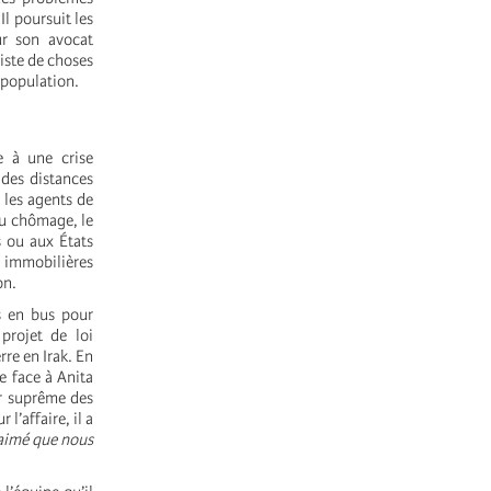
l poursuit les
ur son avocat
liste de choses
 population.
e à une crise
des distances
 les agents de
au chômage, le
s ou aux États
s immobilières
on.
s en bus pour
projet de loi
rre en Irak. En
e face à Anita
ur suprême des
l’affaire, il a
 aimé que nous