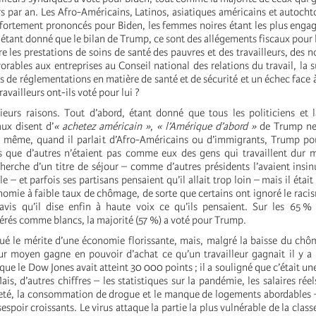
s par an. Les Afro-Américains, Latinos, asiatiques américains et autoch
t fortement prononcés pour Biden, les femmes noires étant les plus eng
 étant donné que le bilan de Trump, ce sont des allégements fiscaux pour l
re les prestations de soins de santé des pauvres et des travailleurs, des 
orables aux entreprises au Conseil national des relations du travail, la 
s de réglementations en matière de santé et de sécurité et un échec face 
availleurs ont-ils voté pour lui ?
sieurs raisons. Tout d’abord, étant donné que tous les politiciens et 
aux disent d’
« achetez américain »
,
« l’Amérique d’abord »
de Trump ne 
e même, quand il parlait d’Afro-Américains ou d’immigrants, Trump po
cs que d’autres n’étaient pas comme eux des gens qui travaillent dur 
cherche d’un titre de séjour – comme d’autres présidents l’avaient insi
ble – et parfois ses partisans pensaient qu’il allait trop loin – mais il ét
nomie à faible taux de chômage, de sorte que certains ont ignoré le raci
ravis qu’il dise enfin à haute voix ce qu’ils pensaient. Sur les 65 %
érés comme blancs, la majorité (57 %) a voté pour Trump.
é le mérite d’une économie florissante, mais, malgré la baisse du chô
lleur moyen gagne en pouvoir d’achat ce qu’un travailleur gagnait il y a
que le Dow Jones avait atteint 30 000 points ; il a souligné que c’était u
is, d’autres chiffres – les statistiques sur la pandémie, les salaires réel
vreté, la consommation de drogue et le manque de logements abordables 
espoir croissants. Le virus attaque la partie la plus vulnérable de la classe