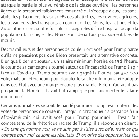
attaque la partie la plus vulnérable de la classe ouvrière : les personnes
âgées et le personnel faiblement rémunéré qui s’occupe d’eux, les sans-
abris, les prisonniers, les salariéEs des abattoires, les ouvriers agricoles,
les travailleurs des transports en commun. Les Noirs, les Latinos et les
Autochtones sont quatre fois plus susceptibles d’être hospitalisés que la
population blanche, et les Noirs sont deux fois plus susceptibles de
mourir.
Des travailleurs et des personnes de couleur ont voté pour Trump parce
qu’ils ne pensaient pas que Biden présentait une alternative concrète.
Bien que Biden ait soutenu un salaire minimum horaire de 15 $ l’heure,
le cœur de sa campagne a tourné autour de l’incapacité de Trump à agir
face au Covid-19. Trump pourrait avoir gagné la Floride par 370 000
voix, mais un référendum pour doubler le salaire minimum a été adopté
dans cet État avec une marge encore plus grande. Biden n’aurait-il pas
pu gagner la Floride s’il avait fait campagne pour augmenter le salaire
minimum ?
Certains journalistes se sont demandé pourquoi Trump avait obtenu des
votes de personnes de couleur. Lorsqu’un chroniqueur a demandé à un
Afro-Américain qui avait voté pour Trump pourquoi il l’avait fait
compte tenu de la rhétorique raciste de Trump, il a répondu en disant :
« En tant qu’homme noir, je ne suis pas à l’aise avec cela, mais ce qui
compte pour moi ce sont les résultats. Si on offre des opportunités aux