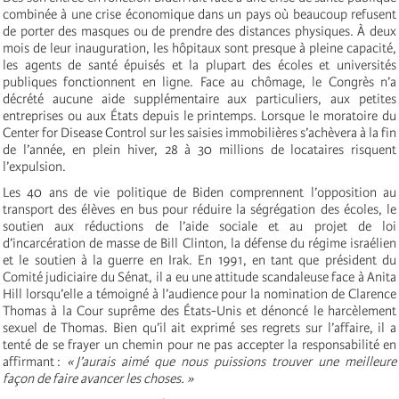
combinée à une crise économique dans un pays où beaucoup refusent
de porter des masques ou de prendre des distances physiques. À deux
mois de leur inauguration, les hôpitaux sont presque à pleine capacité,
les agents de santé épuisés et la plupart des écoles et universités
publiques fonctionnent en ligne. Face au chômage, le Congrès n’a
décrété aucune aide supplémentaire aux particuliers, aux petites
entreprises ou aux États depuis le printemps. Lorsque le moratoire du
Center for Disease Control sur les saisies immobilières s’achèvera à la fin
de l’année, en plein hiver, 28 à 30 millions de locataires risquent
l’expulsion.
Les 40 ans de vie politique de Biden comprennent l’opposition au
transport des élèves en bus pour réduire la ségrégation des écoles, le
soutien aux réductions de l’aide sociale et au projet de loi
d’incarcération de masse de Bill Clinton, la défense du régime israélien
et le soutien à la guerre en Irak. En 1991, en tant que président du
Comité judiciaire du Sénat, il a eu une attitude scandaleuse face à Anita
Hill lorsqu’elle a témoigné à l’audience pour la nomination de Clarence
Thomas à la Cour suprême des États-Unis et dénoncé le harcèlement
sexuel de Thomas. Bien qu’il ait exprimé ses regrets sur l’affaire, il a
tenté de se frayer un chemin pour ne pas accepter la responsabilité en
affirmant :
« J’aurais aimé que nous puissions trouver une meilleure
façon de faire avancer les choses. »