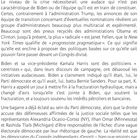
Le niveau de la crise nécessiterait une audace qui n’est pas
caractéristique de Biden ou de l’équipe qu’il est en train de constituer.
Certes, contrairement à l’administration Trump, les annonces de son
équipe de transition concernant d’éventuelles nominations révèlent un
groupe d’administrateurs beaucoup plus multiracial et expérimenté.
Beaucoup sont des pneus recyclés des administrations Obama et
Clinton. Jusqu’à présent, la plus « radicale » est Janet Yellen, que le
New
York Times
qualifie de
« progressiste pragmatique »
. Ce qui signifie
qu’elle est encline à proposer des politiques basées sur ce qu’elle sait
pouvoir faire passer devant un Congrès divisé.
Biden et sa vice-présidente Kamala Harris sont des politiciens «
centristes » qui, dans leurs discours de campagne, ont désavoué les
initiatives audacieuses. Biden a clairement indiqué qu’il était, lui, le
Parti démocrate et qu’il avait, lui, battu Bernie Sanders. Pour sa part, K.
Harris a appelé un jour à mettre fin à la fracturation hydraulique, mais a
changé d’avis lorsqu’elle s’est jointe à Biden, qui soutient la
fracturation, et a toujours soutenu les intérêts pétroliers et bancaires.
Une bagarre a déjà éclaté au sein du Parti démocrate, alors que la droite
accuse des défenseuses affirmées de la justice sociale telles que les
représentantes Alexandria Ocasio-Cortez (NY), Ilhan Omar (Minnesota)
et Rashida Tlaib (Michigan) d’être responsables de l’échec d’une vague
électorale démocrate par leur rhétorique de gauche. La réalité est que
les démocrates du Congrès indépendants d’esprit – bien que rejoints par