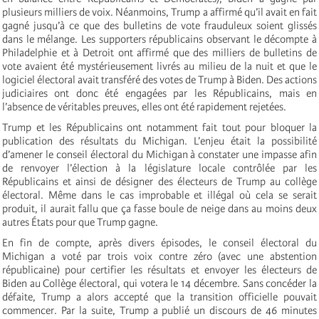
plusieurs milliers de voix. Néanmoins, Trump a affirmé qu’il avait en fait
gagné jusqu’à ce que des bulletins de vote frauduleux soient glissés
dans le mélange. Les supporters républicains observant le décompte à
Philadelphie et à Detroit ont affirmé que des milliers de bulletins de
vote avaient été mystérieusement livrés au milieu de la nuit et que le
logiciel électoral avait transféré des votes de Trump à Biden. Des actions
judiciaires ont donc été engagées par les Républicains, mais en
l’absence de véritables preuves, elles ont été rapidement rejetées.
Trump et les Républicains ont notamment fait tout pour bloquer la
publication des résultats du Michigan. L’enjeu était la possibilité
d’amener le conseil électoral du Michigan à constater une impasse afin
de renvoyer l’élection à la législature locale contrôlée par les
Républicains et ainsi de désigner des électeurs de Trump au collège
électoral. Même dans le cas improbable et illégal où cela se serait
produit, il aurait fallu que ça fasse boule de neige dans au moins deux
autres États pour que Trump gagne.
En fin de compte, après divers épisodes, le conseil électoral du
Michigan a voté par trois voix contre zéro (avec une abstention
républicaine) pour certifier les résultats et envoyer les électeurs de
Biden au Collège électoral, qui votera le 14 décembre. Sans concéder la
défaite, Trump a alors accepté que la transition officielle pouvait
commencer. Par la suite, Trump a publié un discours de 46 minutes