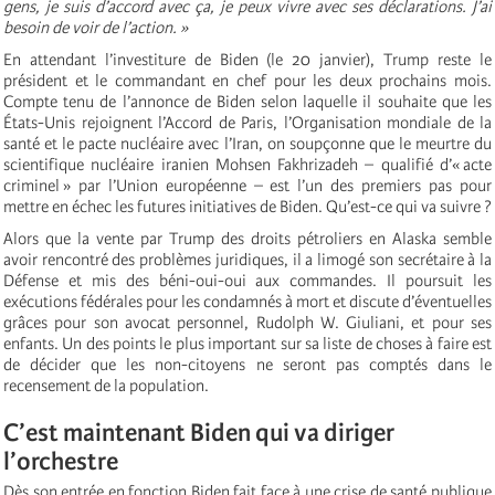
gens, je suis d’accord avec ça, je peux vivre avec ses déclarations. J’ai
besoin de voir de l’action. »
En attendant l’investiture de Biden (le 20 janvier), Trump reste le
président et le commandant en chef pour les deux prochains mois.
Compte tenu de l’annonce de Biden selon laquelle il souhaite que les
États-Unis rejoignent l’Accord de Paris, l’Organisation mondiale de la
santé et le pacte nucléaire avec l’Iran, on soupçonne que le meurtre du
scientifique nucléaire iranien Mohsen Fakhrizadeh – qualifié d’« acte
criminel » par l’Union européenne – est l’un des premiers pas pour
mettre en échec les futures initiatives de Biden. Qu’est-ce qui va suivre ?
Alors que la vente par Trump des droits pétroliers en Alaska semble
avoir rencontré des problèmes juridiques, il a limogé son secrétaire à la
Défense et mis des béni-oui-oui aux commandes. Il poursuit les
exécutions fédérales pour les condamnés à mort et discute d’éventuelles
grâces pour son avocat personnel, Rudolph W. Giuliani, et pour ses
enfants. Un des points le plus important sur sa liste de choses à faire est
de décider que les non-citoyens ne seront pas comptés dans le
recensement de la population.
C’est maintenant Biden qui va diriger
l’orchestre
Dès son entrée en fonction Biden fait face à une crise de santé publique