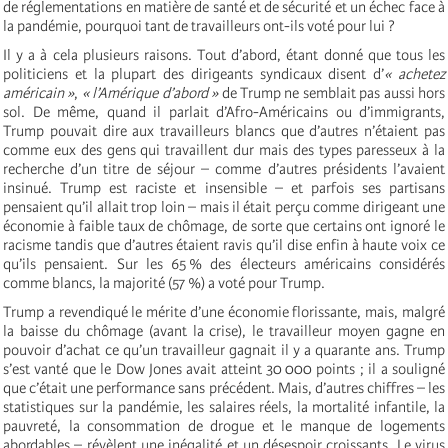
de réglementations en matière de santé et de sécurité et un échec face à
la pandémie, pourquoi tant de travailleurs ont-ils voté pour lui ?
Il y a à cela plusieurs raisons. Tout d’abord, étant donné que tous les
politiciens et la plupart des dirigeants syndicaux disent d’
« achetez
américain »
,
« l’Amérique d’abord »
de Trump ne semblait pas aussi hors
sol. De même, quand il parlait d’Afro-Américains ou d’immigrants,
Trump pouvait dire aux travailleurs blancs que d’autres n’étaient pas
comme eux des gens qui travaillent dur mais des types paresseux à la
recherche d’un titre de séjour – comme d’autres présidents l’avaient
insinué. Trump est raciste et insensible – et parfois ses partisans
pensaient qu’il allait trop loin – mais il était perçu comme dirigeant une
économie à faible taux de chômage, de sorte que certains ont ignoré le
racisme tandis que d’autres étaient ravis qu’il dise enfin à haute voix ce
qu’ils pensaient. Sur les 65 % des électeurs américains considérés
comme blancs, la majorité (57 %) a voté pour Trump.
Trump a revendiqué le mérite d’une économie florissante, mais, malgré
la baisse du chômage (avant la crise), le travailleur moyen gagne en
pouvoir d’achat ce qu’un travailleur gagnait il y a quarante ans. Trump
s’est vanté que le Dow Jones avait atteint 30 000 points ; il a souligné
que c’était une performance sans précédent. Mais, d’autres chiffres – les
statistiques sur la pandémie, les salaires réels, la mortalité infantile, la
pauvreté, la consommation de drogue et le manque de logements
abordables – révèlent une inégalité et un désespoir croissants. Le virus