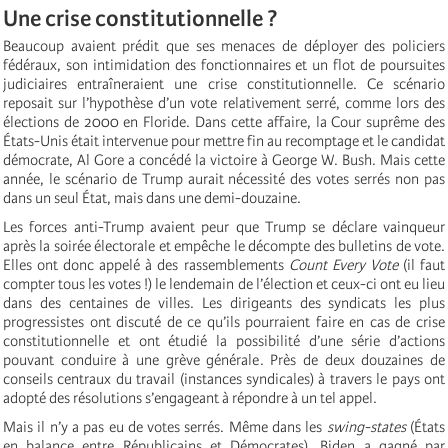
Une crise constitutionnelle ?
Beaucoup avaient prédit que ses menaces de déployer des policiers
fédéraux, son intimidation des fonctionnaires et un flot de poursuites
judiciaires entraîneraient une crise constitutionnelle. Ce scénario
reposait sur l’hypothèse d’un vote relativement serré, comme lors des
élections de 2000 en Floride. Dans cette affaire, la Cour suprême des
États-Unis était intervenue pour mettre fin au recomptage et le candidat
démocrate, Al Gore a concédé la victoire à George W. Bush. Mais cette
année, le scénario de Trump aurait nécessité des votes serrés non pas
dans un seul État, mais dans une demi-douzaine.
Les forces anti-Trump avaient peur que Trump se déclare vainqueur
après la soirée électorale et empêche le décompte des bulletins de vote.
Elles ont donc appelé à des rassemblements
Count Every Vote
(il faut
compter tous les votes !) le lendemain de l’élection et ceux-ci ont eu lieu
dans des centaines de villes. Les dirigeants des syndicats les plus
progressistes ont discuté de ce qu’ils pourraient faire en cas de crise
constitutionnelle et ont étudié la possibilité d’une série d’actions
pouvant conduire à une grève générale. Près de deux douzaines de
conseils centraux du travail (instances syndicales) à travers le pays ont
adopté des résolutions s’engageant à répondre à un tel appel.
Mais il n’y a pas eu de votes serrés. Même dans les
swing-states
(États
en balance entre Républicains et Démocrates), Biden a gagné par