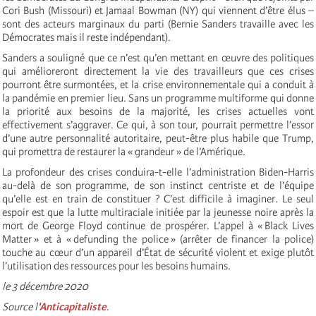
Cori Bush (Missouri) et Jamaal Bowman (NY) qui viennent d’être élus –
sont des acteurs marginaux du parti (Bernie Sanders travaille avec les
Démocrates mais il reste indépendant).
Sanders a souligné que ce n’est qu’en mettant en œuvre des politiques
qui amélioreront directement la vie des travailleurs que ces crises
pourront être surmontées, et la crise environnementale qui a conduit à
la pandémie en premier lieu. Sans un programme multiforme qui donne
la priorité aux besoins de la majorité, les crises actuelles vont
effectivement s’aggraver. Ce qui, à son tour, pourrait permettre l’essor
d’une autre personnalité autoritaire, peut-être plus habile que Trump,
qui promettra de restaurer la « grandeur » de l’Amérique.
La profondeur des crises conduira-t-elle l’administration Biden-Harris
au-delà de son programme, de son instinct centriste et de l’équipe
qu’elle est en train de constituer ? C’est difficile à imaginer. Le seul
espoir est que la lutte multiraciale initiée par la jeunesse noire après la
mort de George Floyd continue de prospérer. L’appel à « Black Lives
Matter » et à « defunding the police » (arrêter de financer la police)
touche au cœur d’un appareil d’État de sécurité violent et exige plutôt
l’utilisation des ressources pour les besoins humains.
le 3 décembre 2020
Source l
'Anticapitaliste
.