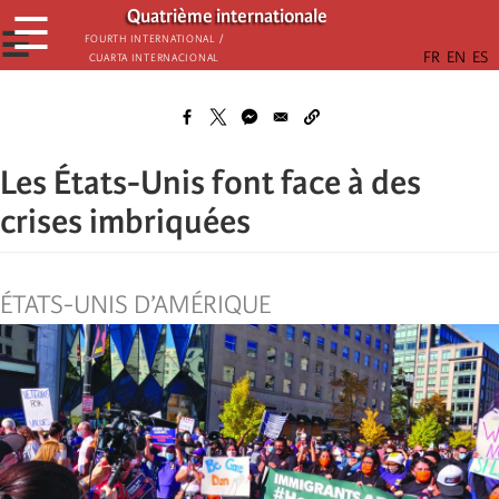
Aller
Quatrième internationale
☰
au
☰
Fourth International /
Cuarta Internacional
contenu
principal
Les États-Unis font face à des
crises imbriquées
ÉTATS-UNIS D’AMÉRIQUE