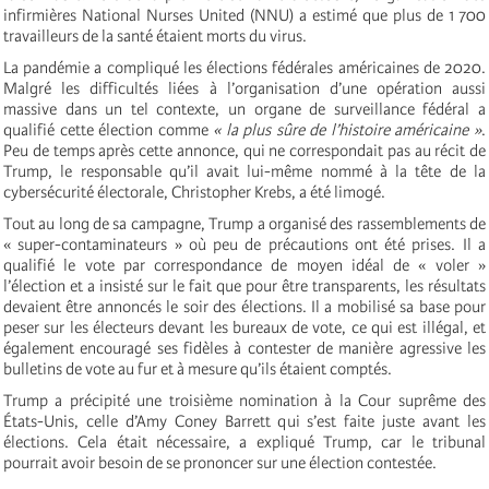
infirmières National Nurses United (NNU) a estimé que plus de 1 700
travailleurs de la santé étaient morts du virus.
La pandémie a compliqué les élections fédérales américaines de 2020.
Malgré les difficultés liées à l’organisation d’une opération aussi
massive dans un tel contexte, un organe de surveillance fédéral a
qualifié cette élection comme
« la plus sûre de l’histoire américaine »
.
Peu de temps après cette annonce, qui ne correspondait pas au récit de
Trump, le responsable qu’il avait lui-même nommé à la tête de la
cybersécurité électorale, Christopher Krebs, a été limogé.
Tout au long de sa campagne, Trump a organisé des rassemblements de
« super-contaminateurs » où peu de précautions ont été prises. Il a
qualifié le vote par correspondance de moyen idéal de « voler »
l’élection et a insisté sur le fait que pour être transparents, les résultats
devaient être annoncés le soir des élections. Il a mobilisé sa base pour
peser sur les électeurs devant les bureaux de vote, ce qui est illégal, et
également encouragé ses fidèles à contester de manière agressive les
bulletins de vote au fur et à mesure qu’ils étaient comptés.
Trump a précipité une troisième nomination à la Cour suprême des
États-Unis, celle d’Amy Coney Barrett qui s’est faite juste avant les
élections. Cela était nécessaire, a expliqué Trump, car le tribunal
pourrait avoir besoin de se prononcer sur une élection contestée.