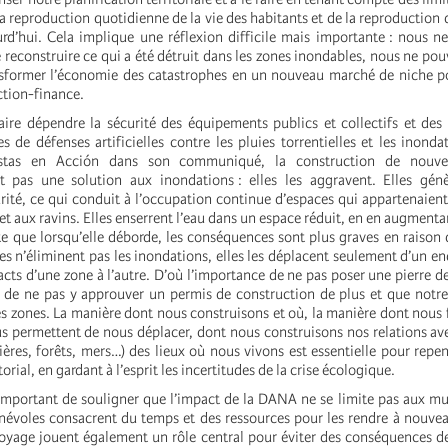
a reproduction quotidienne de la vie des habitants et de la reproduction 
urd’hui. Cela implique une réflexion difficile mais importante : nous 
 reconstruire ce qui a été détruit dans les zones inondables, nous ne po
nsformer l’économie des catastrophes en un nouveau marché de niche p
ction-finance.
ire dépendre la sécurité des équipements publics et collectifs et de
 de défenses artificielles contre les pluies torrentielles et les inon
gistas en Acción dans son communiqué, la construction de nouvell
st pas une solution aux inondations : elles les aggravent. Elles gén
ité, ce qui conduit à l’occupation continue d’espaces qui appartenaient 
 et aux ravins. Elles enserrent l’eau dans un espace réduit, en en augmentan
te que lorsqu’elle déborde, les conséquences sont plus graves en raison de
lles n’éliminent pas les inondations, elles les déplacent seulement d’un end
cts d’une zone à l’autre. D’où l’importance de ne pas poser une pierre de
 de ne pas y approuver un permis de construction de plus et que notr
s zones. La manière dont nous construisons et où, la manière dont nous 
us permettent de nous déplacer, dont nous construisons nos relations ave
vières, forêts, mers…) des lieux où nous vivons est essentielle pour repe
orial, en gardant à l’esprit les incertitudes de la crise écologique.
t important de souligner que l’impact de la DANA ne se limite pas aux mu
énévoles consacrent du temps et des ressources pour les rendre à nouvea
toyage jouent également un rôle central pour éviter des conséquences 