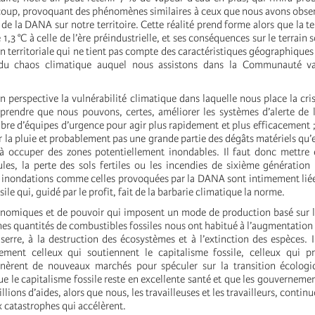
coup, provoquant des phénomènes similaires à ceux que nous avons obser
 de la DANA sur notre territoire. Cette réalité prend forme alors que la t
 1,3 °C à celle de l’ère préindustrielle, et ses conséquences sur le terrain
 territoriale qui ne tient pas compte des caractéristiques géographiques 
e du chaos climatique auquel nous assistons dans la Communauté v
 perspective la vulnérabilité climatique dans laquelle nous place la cri
endre que nous pouvons, certes, améliorer les systèmes d’alerte de l
re d’équipes d’urgence pour agir plus rapidement et plus efficacement 
 la pluie et probablement pas une grande partie des dégâts matériels qu’el
à occuper des zones potentiellement inondables. Il faut donc mettre 
es, la perte des sols fertiles ou les incendies de sixième génération (
les inondations comme celles provoquées par la DANA sont intimement liée
ile qui, guidé par le profit, fait de la barbarie climatique la norme.
onomiques et de pouvoir qui imposent un mode de production basé sur 
es quantités de combustibles fossiles nous ont habitué à l’augmentation
serre, à la destruction des écosystèmes et à l’extinction des espèces. Il
tement celleux qui soutiennent le capitalisme fossile, celleux qui p
énèrent de nouveaux marchés pour spéculer sur la transition écolog
e le capitalisme fossile reste en excellente santé et que les gouverneme
illions d’aides, alors que nous, les travailleuses et les travailleurs, conti
 catastrophes qui accélèrent.