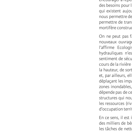
des besoins pour l
qui existent aujo
nous permettre de
permettre de tra
mortifère constru
On ne peut pas fa
nouveaux ouvrages
l’affirme Ecolo
hydrauliques n’e
sentiment de sécur
cours de la rivière
la hauteur, de sor
et, par ailleurs, e
déplaçant les impa
zones inondables,
dépende pas de ce
structures qui no
les ressources (ri
d’occupation territ
En ce sens, il es
des milliers de b
les tâches de net