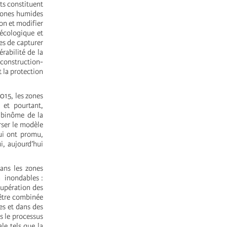
ts constituent
 zones humides
ion et modifier
 écologique et
es de capturer
rabilité de la
 construction-
 la protection
2015, les zones
 et pourtant,
u binôme de la
rser le modèle
ui ont promu,
i, aujourd’hui
ans les zones
 inondables :
cupération des
 être combinée
res et dans des
s le processus
ale tels que la