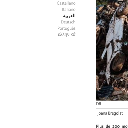
Castellano
Italiano
العربية
Deutsch
Português
ελληνικά
DR
Joana Bregolat
Plus de 200 mort