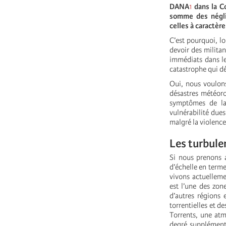
DANA
1
dans la Co
somme des néglig
celles à caractèr
C’
est pourquoi, l
devoir des militan
immédiats dans le
catastrophe qui dé
Oui, nous voulons
désastres météoro
symptômes de la
vulnérabilité dues
malgré la violence
Les turbule
Si nous prenons a
d’échelle en termes
vivons actuelleme
est l’une des zon
d’autres régions 
torrentielles et d
Torrents, une at
degré supplémenta