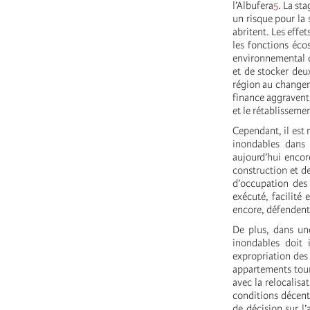
l’Albufera
5
. La st
un risque pour la 
abritent. Les effe
les fonctions éco
environnemental du
et de stocker deux
région au changem
finance aggravent 
et le rétablissem
Cependant, il est 
inondables dans 
aujourd’hui encor
construction et d
d’occupation des
exécuté, facilité
encore, défendent 
De plus, dans un
inondables doit 
expropriation des
appartements tour
avec la relocalisa
conditions décent
de décision sur l’