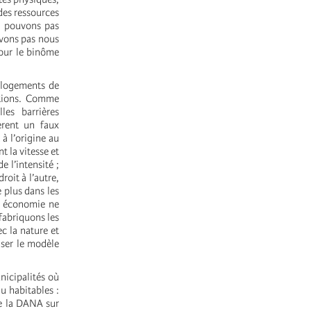
des ressources
ne pouvons pas
uvons pas nous
our le binôme
s logements de
dations. Comme
es barrières
èrent un faux
à l’origine au
t la vitesse et
 l’intensité ;
roit à l’autre,
 plus dans les
e économie ne
fabriquons les
c la nature et
nser le modèle
nicipalités où
u habitables :
de la DANA sur