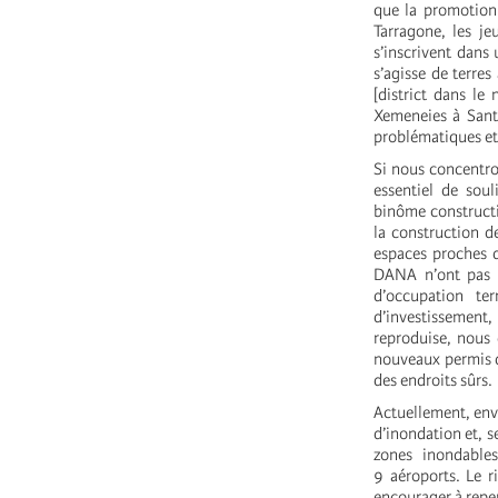
que la promotion 
Tarragone, les j
s’inscrivent dans
s’agisse de terre
[district dans l
Xemeneies à Sant
problématiques et 
Si nous concentron
essentiel de soul
binôme constructio
la construction d
espaces proches d
DANA n’ont pas s
d’occupation ter
d’investissement
reproduise, nous 
nouveaux permis de
des endroits sûrs.
Actuellement, envi
d’inondation et, 
zones inondable
9 aéroports. Le r
encourager à repen