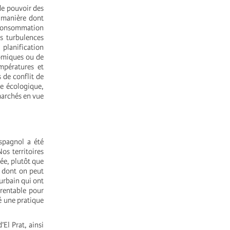
de pouvoir des
a manière dont
a consommation
es turbulences
 planification
nomiques ou de
empératures et
 de conflit de
se écologique,
 marchés en vue
spagnol a été
os territoires
rée, plutôt que
 dont on peut
urbain qui ont
 rentable pour
é une pratique
’El Prat, ainsi