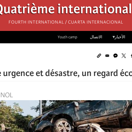
uatrième internationa
Fourth International / Cuarta Internacional
الأخبار
الاتصال
Youth camp
 urgence et désastre, un regard éco
GNOL