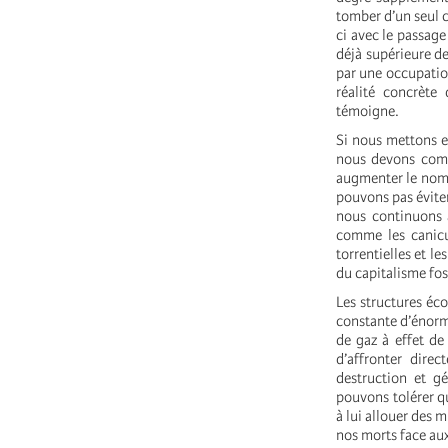
tomber d’un seul 
ci avec le passage
déjà supérieure de
par une occupation
réalité concrèt
témoigne.
Si nous mettons en
nous devons compr
augmenter le nomb
pouvons pas éviter
nous continuons 
comme les canicul
torrentielles et 
du capitalisme foss
Les structures éc
constante d’énorm
de gaz à effet de 
d’affronter direc
destruction et g
pouvons tolérer qu
à lui allouer des m
nos morts face aux