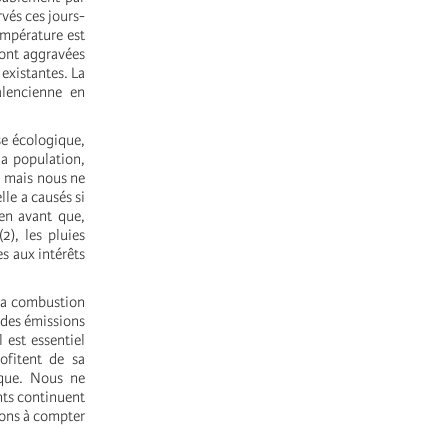
vés ces jours-
empérature est
 sont aggravées
existantes. La
alencienne en
se écologique,
a population,
; mais nous ne
le a causés si
en avant que,
2), les pluies
s aux intérêts
la combustion
 des émissions
 est essentiel
rofitent de sa
ique. Nous ne
nts continuent
nuons à compter