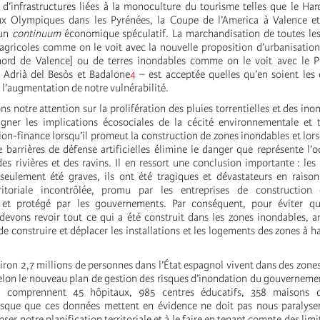
d’infrastructures liées à la monoculture du tourisme telles que le Ha
eux Olympiques dans les Pyrénées, la Coupe de l’America à Valence et
 un
continuum
économique spéculatif. La marchandisation de toutes les 
s agricoles comme on le voit avec la nouvelle proposition d’urbanisatio
e nord de Valence] ou de terres inondables comme on le voit avec le 
 Adrià del Besòs et Badalone
4
– est acceptée quelles qu’en soient les
l’augmentation de notre vulnérabilité.
s notre attention sur la prolifération des pluies torrentielles et des inon
igner les implications écosociales de la cécité environnementale et t
n-finance lorsqu’il promeut la construction de zones inondables et lorsq
e barrières de défense artificielles élimine le danger que représente l’
es rivières et des ravins. Il en ressort une conclusion importante : les
eulement été graves, ils ont été tragiques et dévastateurs en raiso
ritoriale incontrôlée, promu par les entreprises de construction
, et protégé par les gouvernements. Par conséquent, pour éviter q
devons revoir tout ce qui a été construit dans les zones inondables, ar
 construire et déplacer les installations et les logements des zones à ha
ron 2,7 millions de personnes dans l’État espagnol vivent dans des zones
selon le nouveau plan de gestion des risques d’inondation du gouvernemen
s comprennent 45 hôpitaux, 985 centres éducatifs, 358 maisons de
isque que ces données mettent en évidence ne doit pas nous paralyser
ser notre planification territoriale et à le faire en tenant compte des lim