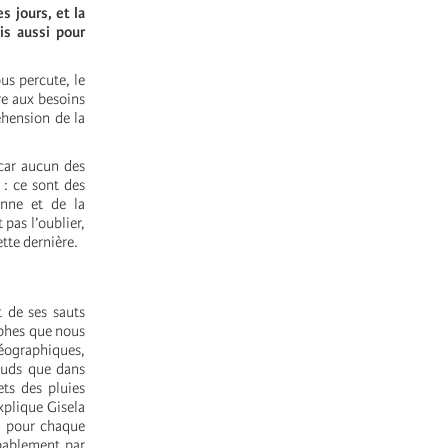
 jours, et la
is aussi pour
us percute, le
re aux besoins
éhension de la
 car aucun des
: ce sont des
enne et de la
pas l’oublier,
tte dernière.
t de ses sauts
rophes que nous
géographiques,
hauds que dans
ets des pluies
xplique Gisela
, pour chaque
obablement par