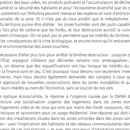
agnation des eaux usées, les produits polluants et l’accumulation de déche
santé et la sécurité des habitants et pour l’écosystème diversifié que les
ts potentiels sur l’Albufera peuvent menacer des espèces en voie d’extinct
sociales de la zone. Et il n’est pas du tout anodin que le métabolisme
 territoire puisse être altérée : les zones humides sont des puits capabl
 fois plus de carbone que les forêts, et leur destruction accroît la vulné
ent climatique. On ne peut pas se permettre que les intérêts du binôme
les conséquences de la crise écologique, et encore moins qu’ils entravent
ent environnemental des zones touchées.
nécessaire d’aller plus loin pour arrêter le binôme destructeur : jusqu’en 
l’État espagnol n’étaient pas déclarées terrains non aménageables ;
e, on observe que des requalifications ont lieu lorsque les intérêts d
e la finance sont en jeu. C’est pourquoi nous devons non seulement inve
 terres, mais nous devons également demander des comptes à ceux q
 et approuvé de nouvelles constructions dans les zones inondables et qu
leurs intérêts au nom de l’économie, sans se soucier de nos vies.
e optique écosocialiste, la réponse à l’urgence causée par la DANA d
inclure une socialisation urgente des logements dans les zones non
 logements vides et de ceux qui sont aux mains des fonds vautours
6
, ré
istiques et saisonniers pour un usage résidentiel. Une réponse qui doit
tion des installations situées dans les zones sinistrées dans des zones sû
es – avec l’implication des habitants et des réseaux communautaires dan
avenir de ces installations – et avec des processus d’adaptation territori