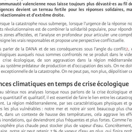
mmunauté valencienne nous laisse toujours plus dévasté·es au fil des
ences devient un terreau fertile pour les réponses solidaires, ma
e réactionnaire et d’extrême droite.
orsque la catastrophe nous submerge, lorsque l’urgence de la réponse no
ts révolutionnaires est de combiner la solidarité populaire, pour répond
s zones affectées, et l’analyse en profondeur pour articuler une compr
signe les vrais responsables et propose une perspective conflictuelle.
 parler de la DANA et de ses conséquences sous l’angle du conflit
2
,
logiques auxquels nous sommes confrontés ne se produit dans le vide 
 crise écologique, de son aggravation dans la région méditerrané
 au système prédateur de production et d’occupation des sols. On ne doit 
 exceptionnelle de la catastrophe. On ne peut pas, non plus, dépolitiser ce
nces climatiques en temps de crise écologique
u sérieux nos analyses lorsque nous parlons de la crise écologique e
 quantitatif et qualitatif, il est essentiel de faire le lien entre les catast
nt. La région méditerranéenne, par ses caractéristiques physiques et 
es les plus vulnérables : notre mer et notre air sont beaucoup plus c
et, dans un contexte de hausse des températures, cela aggrave les eff
es inondations, qui deviendront plus fréquentes et plus fortes. Comme l’e
mosphère plus chaude peut stocker plus de vapeur d’eau. Concrètement
ire, notre air peut retenir 7 % de vapeur d’eau en plus, qui finira pr