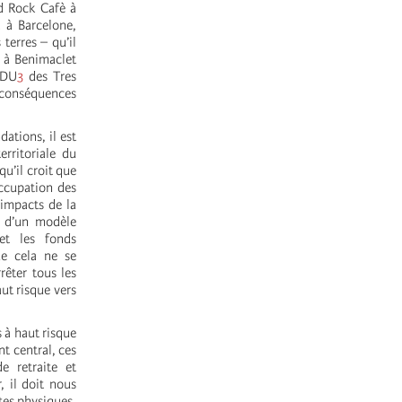
rd Rock Cafè à
 à Barcelone,
terres – qu’il
n à Benimaclet
PDU
3
des Tres
 conséquences
dations, il est
erritoriale du
u’il croit que
occupation des
 impacts de la
n d’un modèle
 et les fonds
ue cela ne se
rêter tous les
ut risque vers
 à haut risque
t central, ces
 retraite et
, il doit nous
ites physiques,