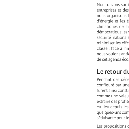
Nous devons sorti
entreprises et de
nous organisons l
d’énergie et les 
climatiques de la
démocratique, san
sécurité national
minimiser les effe
classe : face à l’
nous voulons antic
de cet agenda écos
Le retour d
Pendant des décen
configuré par une
furent ainsi consti
comme une valeur
extraire des prof
eu lieu depuis le
quelques-uns comm
séduisante pour le
Les propositions d