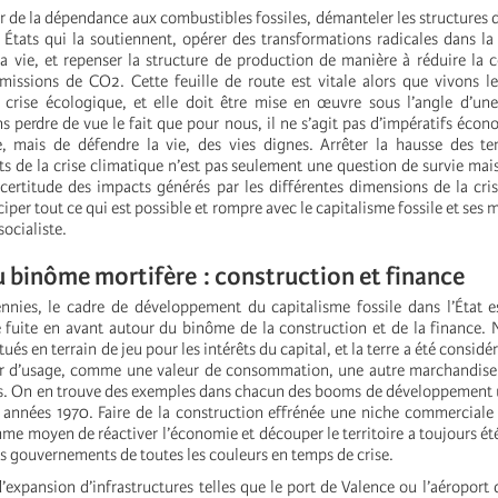
r de la dépendance aux combustibles fossiles, démanteler les structures 
s États qui la soutiennent, opérer des transformations radicales dans l
a vie, et repenser la structure de production de manière à réduire l
émissions de CO2. Cette feuille de route est vitale alors que vivons l
 crise écologique, et elle doit être mise en œuvre sous l’angle d’une
s perdre de vue le fait que pour nous, il ne s’agit pas d’impératifs éco
e, mais de défendre la vie, des vies dignes. Arrêter la hausse des t
ts de la crise climatique n’est pas seulement une question de survie mais
incertitude des impacts générés par les différentes dimensions de la cri
iper tout ce qui est possible et rompre avec le capitalisme fossile et ses
ocialiste.
u binôme mortifère : construction et finance
nies, le cadre de développement du capitalisme fossile dans l’État e
 fuite en avant autour du binôme de la construction et de la finance. N
tués en terrain de jeu pour les intérêts du capital, et la terre a été considé
 d’usage, comme une valeur de consommation, une autre marchandise
its. On en trouve des exemples dans chacun des booms de développement 
s années 1970. Faire de la construction effrénée une niche commerciale
e moyen de réactiver l’économie et découper le territoire a toujours ét
s gouvernements de toutes les couleurs en temps de crise.
’expansion d’infrastructures telles que le port de Valence ou l’aéroport d