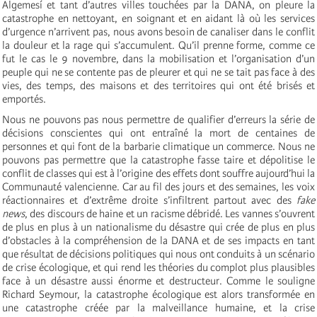
Algemesí et tant d’autres villes touchées par la DANA, on pleure la
catastrophe en nettoyant, en soignant et en aidant là où les services
d’urgence n’arrivent pas, nous avons besoin de canaliser dans le conflit
la douleur et la rage qui s’accumulent. Qu’il prenne forme, comme ce
fut le cas le 9 novembre, dans la mobilisation et l’organisation d’un
peuple qui ne se contente pas de pleurer et qui ne se tait pas face à des
vies, des temps, des maisons et des territoires qui ont été brisés et
emportés.
Nous ne pouvons pas nous permettre de qualifier d’erreurs la série de
décisions conscientes qui ont entraîné la mort de centaines de
personnes et qui font de la barbarie climatique un commerce. Nous ne
pouvons pas permettre que la catastrophe fasse taire et dépolitise le
conflit de classes qui est à l’origine des effets dont souffre aujourd’hui la
Communauté valencienne. Car au fil des jours et des semaines, les voix
réactionnaires et d’extrême droite s’infiltrent partout avec des
fake
news
, des discours de haine et un racisme débridé. Les vannes s’ouvrent
de plus en plus à un nationalisme du désastre qui crée de plus en plus
d’obstacles à la compréhension de la DANA et de ses impacts en tant
que résultat de décisions politiques qui nous ont conduits à un scénario
de crise écologique, et qui rend les théories du complot plus plausibles
face à un désastre aussi énorme et destructeur. Comme le souligne
Richard Seymour, la catastrophe écologique est alors transformée en
une catastrophe créée par la malveillance humaine, et la crise