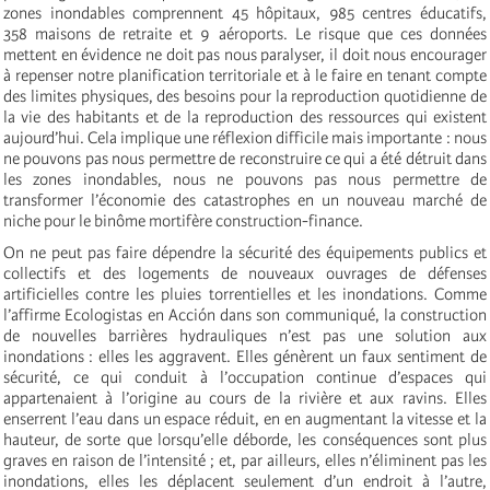
zones inondables comprennent 45 hôpitaux, 985 centres éducatifs,
358 maisons de retraite et 9 aéroports. Le risque que ces données
mettent en évidence ne doit pas nous paralyser, il doit nous encourager
à repenser notre planification territoriale et à le faire en tenant compte
des limites physiques, des besoins pour la reproduction quotidienne de
la vie des habitants et de la reproduction des ressources qui existent
aujourd’hui. Cela implique une réflexion difficile mais importante : nous
ne pouvons pas nous permettre de reconstruire ce qui a été détruit dans
les zones inondables, nous ne pouvons pas nous permettre de
transformer l’économie des catastrophes en un nouveau marché de
niche pour le binôme mortifère construction-finance.
On ne peut pas faire dépendre la sécurité des équipements publics et
collectifs et des logements de nouveaux ouvrages de défenses
artificielles contre les pluies torrentielles et les inondations. Comme
l’affirme Ecologistas en Acción dans son communiqué, la construction
de nouvelles barrières hydrauliques n’est pas une solution aux
inondations : elles les aggravent. Elles génèrent un faux sentiment de
sécurité, ce qui conduit à l’occupation continue d’espaces qui
appartenaient à l’origine au cours de la rivière et aux ravins. Elles
enserrent l’eau dans un espace réduit, en en augmentant la vitesse et la
hauteur, de sorte que lorsqu’elle déborde, les conséquences sont plus
graves en raison de l’intensité ; et, par ailleurs, elles n’éliminent pas les
inondations, elles les déplacent seulement d’un endroit à l’autre,