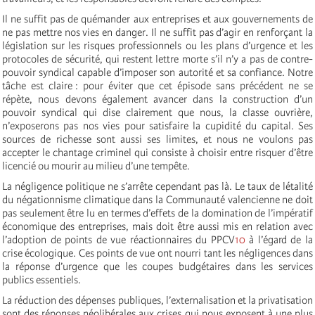
Il ne suffit pas de quémander aux entreprises et aux gouvernements de
ne pas mettre nos vies en danger. Il ne suffit pas d’agir en renforçant la
législation sur les risques professionnels ou les plans d’urgence et les
protocoles de sécurité, qui restent lettre morte s’il n’y a pas de contre-
pouvoir syndical capable d’imposer son autorité et sa confiance. Notre
tâche est claire : pour éviter que cet épisode sans précédent ne se
répète, nous devons également avancer dans la construction d’un
pouvoir syndical qui dise clairement que nous, la classe ouvrière,
n’exposerons pas nos vies pour satisfaire la cupidité du capital. Ses
sources de richesse sont aussi ses limites, et nous ne voulons pas
accepter le chantage criminel qui consiste à choisir entre risquer d’être
licencié ou mourir au milieu d’une tempête.
La négligence politique ne s’arrête cependant pas là. Le taux de létalité
du négationnisme climatique dans la Communauté valencienne ne doit
pas seulement être lu en termes d’effets de la domination de l’impératif
économique des entreprises, mais doit être aussi mis en relation avec
l’adoption de points de vue réactionnaires du PPCV
10
à l’égard de la
crise écologique. Ces points de vue ont nourri tant les négligences dans
la réponse d’urgence que les coupes budgétaires dans les services
publics essentiels.
La réduction des dépenses publiques, l’externalisation et la privatisation
sont des réponses néolibérales aux crises qui nous exposent à une plus