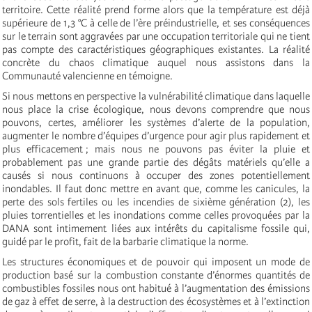
territoire. Cette réalité prend forme alors que la température est déjà
supérieure de 1,3 °C à celle de l’ère préindustrielle, et ses conséquences
sur le terrain sont aggravées par une occupation territoriale qui ne tient
pas compte des caractéristiques géographiques existantes. La réalité
concrète du chaos climatique auquel nous assistons dans la
Communauté valencienne en témoigne.
Si nous mettons en perspective la vulnérabilité climatique dans laquelle
nous place la crise écologique, nous devons comprendre que nous
pouvons, certes, améliorer les systèmes d’alerte de la population,
augmenter le nombre d’équipes d’urgence pour agir plus rapidement et
plus efficacement ; mais nous ne pouvons pas éviter la pluie et
probablement pas une grande partie des dégâts matériels qu’elle a
causés si nous continuons à occuper des zones potentiellement
inondables. Il faut donc mettre en avant que, comme les canicules, la
perte des sols fertiles ou les incendies de sixième génération (2), les
pluies torrentielles et les inondations comme celles provoquées par la
DANA sont intimement liées aux intérêts du capitalisme fossile qui,
guidé par le profit, fait de la barbarie climatique la norme.
Les structures économiques et de pouvoir qui imposent un mode de
production basé sur la combustion constante d’énormes quantités de
combustibles fossiles nous ont habitué à l’augmentation des émissions
de gaz à effet de serre, à la destruction des écosystèmes et à l’extinction