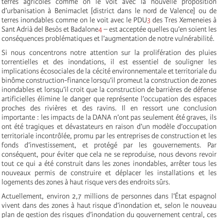
terres agricoles comme on le voit avec la nouvelle proposition
d’urbanisation à Benimaclet [district dans le nord de Valence] ou de
terres inondables comme on le voit avec le PDU
3
des Tres Xemeneies à
Sant Adrià del Besòs et Badalone
4
– est acceptée quelles qu’en soient les
conséquences problématiques et l’augmentation de notre vulnérabilité.
Si nous concentrons notre attention sur la prolifération des pluies
torrentielles et des inondations, il est essentiel de souligner les
implications écosociales de la cécité environnementale et territoriale du
binôme construction-finance lorsqu’il promeut la construction de zones
inondables et lorsqu’il croit que la construction de barrières de défense
artificielles élimine le danger que représente l’occupation des espaces
proches des rivières et des ravins. Il en ressort une conclusion
importante : les impacts de la DANA n’ont pas seulement été graves, ils
ont été tragiques et dévastateurs en raison d’un modèle d’occupation
territoriale incontrôlée, promu par les entreprises de construction et les
fonds d’investissement, et protégé par les gouvernements. Par
conséquent, pour éviter que cela ne se reproduise, nous devons revoir
tout ce qui a été construit dans les zones inondables, arrêter tous les
nouveaux permis de construire et déplacer les installations et les
logements des zones à haut risque vers des endroits sûrs.
Actuellement, environ 2,7 millions de personnes dans l’État espagnol
vivent dans des zones à haut risque d’inondation et, selon le nouveau
plan de gestion des risques d’inondation du gouvernement central, ces