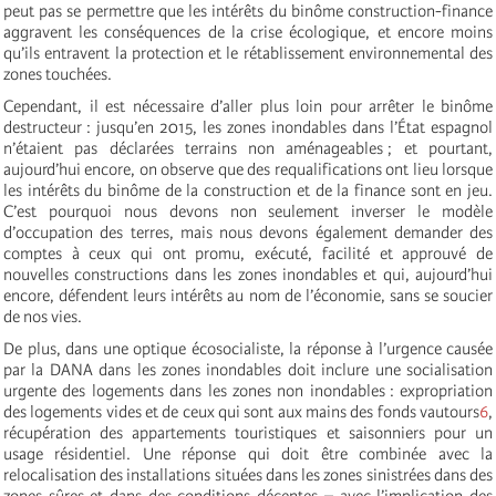
peut pas se permettre que les intérêts du binôme construction-finance
aggravent les conséquences de la crise écologique, et encore moins
qu’ils entravent la protection et le rétablissement environnemental des
zones touchées.
Cependant, il est nécessaire d’aller plus loin pour arrêter le binôme
destructeur : jusqu’en 2015, les zones inondables dans l’État espagnol
n’étaient pas déclarées terrains non aménageables ; et pourtant,
aujourd’hui encore, on observe que des requalifications ont lieu lorsque
les intérêts du binôme de la construction et de la finance sont en jeu.
C’est pourquoi nous devons non seulement inverser le modèle
d’occupation des terres, mais nous devons également demander des
comptes à ceux qui ont promu, exécuté, facilité et approuvé de
nouvelles constructions dans les zones inondables et qui, aujourd’hui
encore, défendent leurs intérêts au nom de l’économie, sans se soucier
de nos vies.
De plus, dans une optique écosocialiste, la réponse à l’urgence causée
par la DANA dans les zones inondables doit inclure une socialisation
urgente des logements dans les zones non inondables : expropriation
des logements vides et de ceux qui sont aux mains des fonds vautours
6
,
récupération des appartements touristiques et saisonniers pour un
usage résidentiel. Une réponse qui doit être combinée avec la
relocalisation des installations situées dans les zones sinistrées dans des
zones sûres et dans des conditions décentes – avec l’implication des