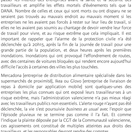
travailleurs et amplifie les effets mortels d’événements tels que la
DANA. Nombre de celles et ceux qui sont morts ou ont disparu ne se
seraient pas trouvés au mauvais endroit au mauvais moment si les
entreprises ne les avaient pas forcés à rester sur leur lieu de travail, si
elles ne les avaient pas soumis au chantage de devoir vendre leur force
de travail pour vivre, et au risque extrême que cela impliquait. Il est
important de rappeler que l’alarme de la protection civile n’a été
déclenchée qu’à 20h15, après la fin de la journée de travail pour une
grande partie de la population, et deux heures après les premières
inondations. Inondations qui ont provoqué l’effondrement de routes,
avec des centaines de voitures bloquées qui rendent encore aujourd’hui
difficile l’accès à certaines des villes les plus touchées.
Mercadona [entreprise de distribution alimentaire spécialisée dans les
supermarchés de proximité], Ikea ou Glovo [entreprise de livraison de
repas à domicile par application mobile] sont quelques-unes des
entreprises les plus connues qui ont exposé leurs travailleur·ses à un
risque extrême, mais l’administration valencienne n’a pas mieux réagi
avec les travailleurs publics non essentiels. L’alerte rouge n’ayant pas été
déclenchée, la vie s’est poursuivie
business as usual
avec l’espoir que
l’épisode pluvieux ne se termine pas comme il l’a fait. Et comme
l’indique la plainte déposée par la CGT de la Communauté valencienne,
ces agissements ont constitué de multiples atteintes aux droits des
travailleurs, et les responsables devront rendre des comptes.