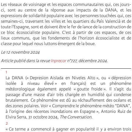
Les réseaux de voisinage et les espaces communautaires qui, ces jours-
ci, sont au centre de la réponse aux impacts de la DANA, et les
expressions de solidarité populaire avec les personnes touchées qui, ces
semaines-ci, traversent les villes et les quartiers du País Valencià et de
toute l’Espagne, sont et doivent être le fer de lance de la construction de
ce bloc écosocialiste populaire. C’est à partir de ces espaces, de ces
lieux communs, que les fondements de l’horizon écosocialiste et de
classe pour lequel nous luttons émergent de la boue.
Le 12 novembre 2024
Article publié dans la revue
Inprecor
n°727, décembre 2024.
1
La DANA (« Depresion Aislada en Niveles Alto », ou « dépression
isolée à niveau élevé » en français) est un phénomène
météorologique également appelé « goutte froide ». Il s’agit du
passage d’une masse d’air très chargée en humidité qui condense
brutalement. Ce phénomène est dû au réchauffement des océans et
des zones polaires. Voir « Comprendre le phénomène météo “DANA”,
à l’origine des récentes inondations en Espagne », Antonio Ruiz de
Elvira Serra, 31 octobre 2024,
The Conversation
.
2
« Ce terme a commencé à gagner en popularité il y a environ trois