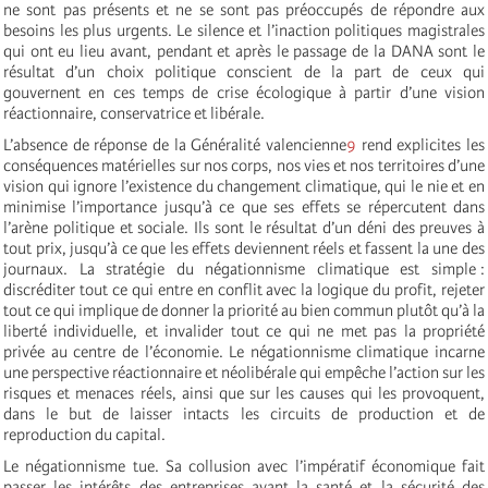
ne sont pas présents et ne se sont pas préoccupés de répondre aux
besoins les plus urgents. Le silence et l’inaction politiques magistrales
qui ont eu lieu avant, pendant et après le passage de la DANA sont le
résultat d’un choix politique conscient de la part de ceux qui
gouvernent en ces temps de crise écologique à partir d’une vision
réactionnaire, conservatrice et libérale.
L’absence de réponse de la Généralité valencienne
9
rend explicites les
conséquences matérielles sur nos corps, nos vies et nos territoires d’une
vision qui ignore l’existence du changement climatique, qui le nie et en
minimise l’importance jusqu’à ce que ses effets se répercutent dans
l’arène politique et sociale. Ils sont le résultat d’un déni des preuves à
tout prix, jusqu’à ce que les effets deviennent réels et fassent la une des
journaux. La stratégie du négationnisme climatique est simple :
discréditer tout ce qui entre en conflit avec la logique du profit, rejeter
tout ce qui implique de donner la priorité au bien commun plutôt qu’à la
liberté individuelle, et invalider tout ce qui ne met pas la propriété
privée au centre de l’économie. Le négationnisme climatique incarne
une perspective réactionnaire et néolibérale qui empêche l’action sur les
risques et menaces réels, ainsi que sur les causes qui les provoquent,
dans le but de laisser intacts les circuits de production et de
reproduction du capital.
Le négationnisme tue. Sa collusion avec l’impératif économique fait
passer les intérêts des entreprises avant la santé et la sécurité des