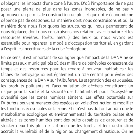
déplaçant les impacts d’une zone à l’autre. D’où l’importance de ne pas
poser une pierre de plus dans les zones inondables, de ne pas y
approuver un permis de construction de plus et que notre économie ne
dépende pas de ces zones. La manière dont nous construisons et où, la
manière dont nous fabriquons les structures qui nous permettent de
nous déplacer, dont nous construisons nos relations avec la nature et les
ressources (rivières, forêts, mers…) des lieux où nous vivons est
essentielle pour repenser le modèle d’occupation territorial, en gardant
à l’esprit les incertitudes de la crise écologique.
En ce sens, il est important de souligner que l’impact de la DANA ne se
limite pas aux municipalités où des milliers de bénévoles consacrent du
temps et des ressources pour les rendre à nouveau habitables : les
tâches de nettoyage jouent également un rôle central pour éviter des
conséquences de la DANA sur l’Albufera
5
. La stagnation des eaux usées,
les produits polluants et l’accumulation de déchets constituent un
risque pour la santé et la sécurité des habitants et pour l’écosystème
diversifié que les zones humides abritent. Les effets potentiels sur
l’Albufera peuvent menacer des espèces en voie d’extinction et modifier
les fonctions écosociales de la zone. Et il n’est pas du tout anodin que le
métabolisme écologique et environnemental du territoire puisse être
altérée : les zones humides sont des puits capables de capturer et de
stocker deux fois plus de carbone que les forêts, et leur destruction
accroît la vulnérabilité de la région au changement climatique. On ne