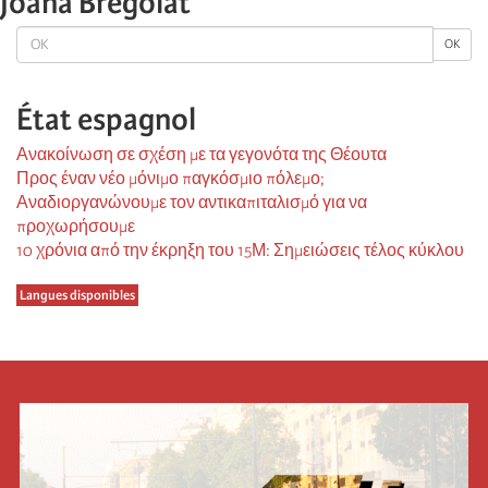
Joana Bregolat
OK
OK
État espagnol
Ανακοίνωση σε σχέση με τα γεγονότα της Θέουτα
Προς έναν νέο μόνιμο παγκόσμιο πόλεμο;
Αναδιοργανώνουμε τον αντικαπιταλισμό για να
προχωρήσουμε
10 χρόνια από την έκρηξη του 15Μ: Σημειώσεις τέλος κύκλου
Langues disponibles