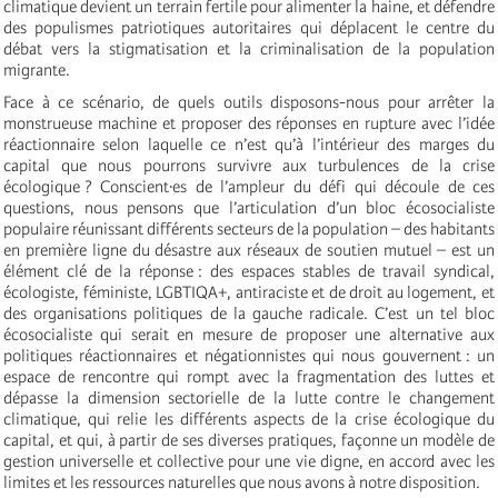
climatique devient un terrain fertile pour alimenter la haine, et défendre
des populismes patriotiques autoritaires qui déplacent le centre du
débat vers la stigmatisation et la criminalisation de la population
migrante.
Face à ce scénario, de quels outils disposons-nous pour arrêter la
monstrueuse machine et proposer des réponses en rupture avec l’idée
réactionnaire selon laquelle ce n’est qu’à l’intérieur des marges du
capital que nous pourrons survivre aux turbulences de la crise
écologique ? Conscient·es de l’ampleur du défi qui découle de ces
questions, nous pensons que l’articulation d’un bloc écosocialiste
populaire réunissant différents secteurs de la population – des habitants
en première ligne du désastre aux réseaux de soutien mutuel – est un
élément clé de la réponse : des espaces stables de travail syndical,
écologiste, féministe, LGBTIQA+, antiraciste et de droit au logement, et
des organisations politiques de la gauche radicale. C’est un tel bloc
écosocialiste qui serait en mesure de proposer une alternative aux
politiques réactionnaires et négationnistes qui nous gouvernent : un
espace de rencontre qui rompt avec la fragmentation des luttes et
dépasse la dimension sectorielle de la lutte contre le changement
climatique, qui relie les différents aspects de la crise écologique du
capital, et qui, à partir de ses diverses pratiques, façonne un modèle de
gestion universelle et collective pour une vie digne, en accord avec les
limites et les ressources naturelles que nous avons à notre disposition.