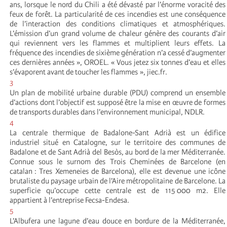
ans, lorsque le nord du Chili a été dévasté par l’énorme voracité des
feux de forêt. La particularité de ces incendies est une conséquence
de l’interaction des conditions climatiques et atmosphériques.
L’émission d’un grand volume de chaleur génère des courants d’air
qui reviennent vers les flammes et multiplient leurs effets. La
fréquence des incendies de sixième génération n’a cessé d’augmenter
ces dernières années », OROEL. « Vous jetez six tonnes d’eau et elles
s’évaporent avant de toucher les flammes », jiec.fr.
3
Un plan de mobilité urbaine durable (PDU) comprend un ensemble
d’actions dont l’objectif est supposé être la mise en œuvre de formes
de transports durables dans l’environnement municipal, NDLR.
4
La centrale thermique de Badalone-Sant Adrià est un édifice
industriel situé en Catalogne, sur le territoire des communes de
Badalone et de Sant Adrià del Besòs, au bord de la mer Méditerranée.
Connue sous le surnom des Trois Cheminées de Barcelone (en
catalan : Tres Xemeneies de Barcelona), elle est devenue une icône
brutaliste du paysage urbain de l’Aire métropolitaine de Barcelone. La
superficie qu’occupe cette centrale est de 115 000 m2. Elle
appartient à l’entreprise Fecsa-Endesa.
5
L’Albufera une lagune d’eau douce en bordure de la Méditerranée,