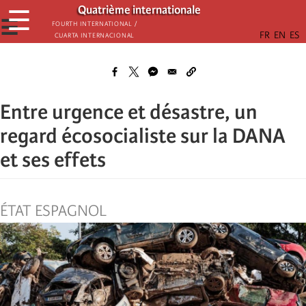
Παράκαμψη
Quatrième internationale
☰
προς
☰
Fourth International /
Cuarta Internacional
το
κυρίως
περιεχόμενο
Entre urgence et désastre, un
regard écosocialiste sur la DANA
et ses effets
ÉTAT ESPAGNOL