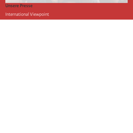
Unsere Presse
International Viewpoint
Punto de vista internacional
Inprecor
Facebook
Twitter
Die Internationale
Die letzten Kongresse der Internationale
Erklärungen des Büros der Vierten Internationale
Bildungseinrichtung IIRE
Jugend
Autors
Videos
RSS
Einloggen