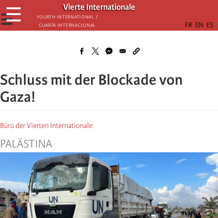
Skip
Vierte Internationale
☰
to
☰
Fourth International /
Cuarta Internacional
main
content
Schluss mit der Blockade von
Gaza!
Büro der Vierten Internationale
PALÄSTINA