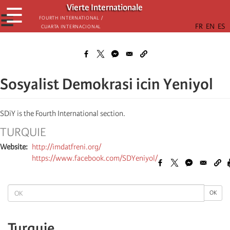
Skip
Vierte Internationale
☰
to
☰
Fourth International /
Cuarta Internacional
main
content
Sosyalist Demokrasi icin Yeniyol
SDiY is the Fourth International section.
TURQUIE
Website
http://imdatfreni.org/
https://www.facebook.com/SDYeniyol/
OK
OK
Turquie