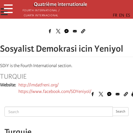
Aller
Quatrième internationale
☰
au
☰
Fourth International /
Cuarta Internacional
contenu
principal
Sosyalist Demokrasi icin Yeniyol
SDiY is the Fourth International section.
TURQUIE
Website
http://imdatfreni.org/
https://www.facebook.com/SDYeniyol/
Search
Search
Turquie