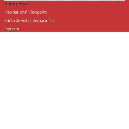
Notre presse
International Viewpoint
Punto de vista internacional
Inprecor
Facebook
Twitter
Mastodon
Telegram
L’Internationale
Dernier congrès de l’Internationale
Déclarations du bureau exécutif
Institut de formation (IIRE)
Jeunes
Auteurs
Vidéos
Flux RSS