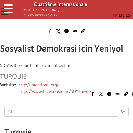
Skip
Quatrième internationale
☰
to
☰
Fourth International /
Cuarta Internacional
main
content
Sosyalist Demokrasi icin Yeniyol
SDiY is the Fourth International section.
TURQUIE
Website
http://imdatfreni.org/
https://www.facebook.com/SDYeniyol/
OK
OK
Turquie