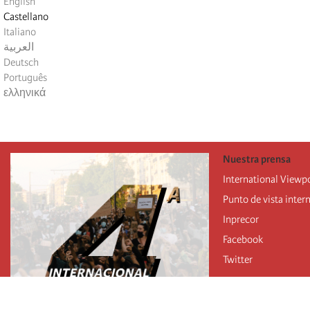
English
Castellano
Italiano
العربية
Deutsch
Português
ελληνικά
Nuestra prensa
International Viewp
Punto de vista inter
Inprecor
Facebook
Twitter