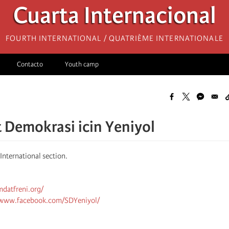
Cuarta Internacional
Fourth International / Quatrième internationale
Contacto
Youth camp
t Demokrasi icin Yeniyol
 International section.
mdatfreni.org/
/www.facebook.com/SDYeniyol/