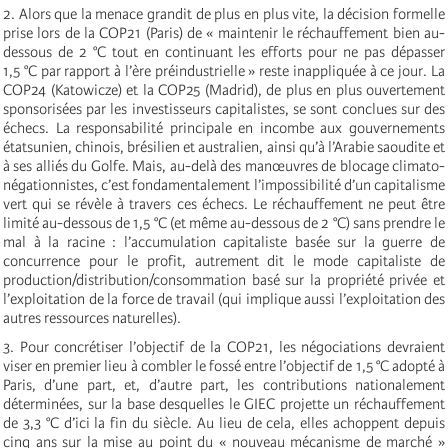
2. Alors que la menace grandit de plus en plus vite, la décision formelle
prise lors de la COP21 (Paris) de « maintenir le réchauffement bien au-
dessous de 2 °C tout en continuant les efforts pour ne pas dépasser
1,5 °C par rapport à l’ère préindustrielle » reste inappliquée à ce jour. La
COP24 (Katowicze) et la COP25 (Madrid), de plus en plus ouvertement
sponsorisées par les investisseurs capitalistes, se sont conclues sur des
échecs. La responsabilité principale en incombe aux gouvernements
étatsunien, chinois, brésilien et australien, ainsi qu’à l’Arabie saoudite et
à ses alliés du Golfe. Mais, au-delà des manœuvres de blocage climato-
négationnistes, c’est fondamentalement l’impossibilité d’un capitalisme
vert qui se révèle à travers ces échecs. Le réchauffement ne peut être
limité au-dessous de 1,5 °C (et même au-dessous de 2 °C) sans prendre le
mal à la racine : l’accumulation capitaliste basée sur la guerre de
concurrence pour le profit, autrement dit le mode capitaliste de
production/distribution/consommation basé sur la propriété privée et
l’exploitation de la force de travail (qui implique aussi l’exploitation des
autres ressources naturelles).
3. Pour concrétiser l’objectif de la COP21, les négociations devraient
viser en premier lieu à combler le fossé entre l’objectif de 1,5 °C adopté à
Paris, d’une part, et, d’autre part, les contributions nationalement
déterminées, sur la base desquelles le GIEC projette un réchauffement
de 3,3 °C d’ici la fin du siècle. Au lieu de cela, elles achoppent depuis
cinq ans sur la mise au point du « nouveau mécanisme de marché »