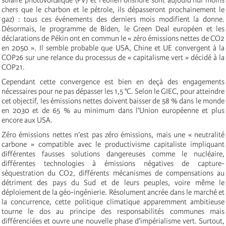
chers que le charbon et le pétrole, ils dépasseront prochainement le
gaz) : tous ces événements des derniers mois modifient la donne.
Désormais, le programme de Biden, le Green Deal européen et les
déclarations de Pékin ont en commun le « zéro émissions nettes de CO2
en 2050 ». Il semble probable que USA, Chine et UE convergent à la
COP26 sur une relance du processus de « capitalisme vert » décidé à la
COP21.
Cependant cette convergence est bien en deçà des engagements
nécessaires pour ne pas dépasser les 1,5 °C. Selon le GIEC, pour atteindre
cet objectif, les émissions nettes doivent baisser de 58 % dans le monde
en 2030 et de 65 % au minimum dans l’Union européenne et plus
encore aux USA.
Zéro émissions nettes n’est pas zéro émissions, mais une « neutralité
carbone » compatible avec le productivisme capitaliste impliquant
différentes fausses solutions dangereuses comme le nucléaire,
différentes technologies à émissions négatives de capture-
séquestration du CO2, différents mécanismes de compensations au
détriment des pays du Sud et de leurs peuples, voire même le
déploiement de la géo-ingénierie. Résolument ancrée dans le marché et
la concurrence, cette politique climatique apparemment ambitieuse
tourne le dos au principe des responsabilités communes mais
différenciées et ouvre une nouvelle phase d’impérialisme vert. Surtout,