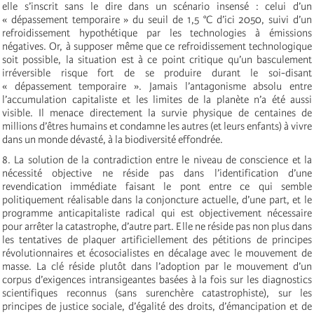
elle s’inscrit sans le dire dans un scénario insensé : celui d’un
« dépassement temporaire » du seuil de 1,5 °C d’ici 2050, suivi d’un
refroidissement hypothétique par les technologies à émissions
négatives. Or, à supposer même que ce refroidissement technologique
soit possible, la situation est à ce point critique qu’un basculement
irréversible risque fort de se produire durant le soi-disant
« dépassement temporaire ». Jamais l’antagonisme absolu entre
l’accumulation capitaliste et les limites de la planète n’a été aussi
visible. Il menace directement la survie physique de centaines de
millions d’êtres humains et condamne les autres (et leurs enfants) à vivre
dans un monde dévasté, à la biodiversité effondrée.
8. La solution de la contradiction entre le niveau de conscience et la
nécessité objective ne réside pas dans l’identification d’une
revendication immédiate faisant le pont entre ce qui semble
politiquement réalisable dans la conjoncture actuelle, d’une part, et le
programme anticapitaliste radical qui est objectivement nécessaire
pour arrêter la catastrophe, d’autre part. Elle ne réside pas non plus dans
les tentatives de plaquer artificiellement des pétitions de principes
révolutionnaires et écosocialistes en décalage avec le mouvement de
masse. La clé réside plutôt dans l’adoption par le mouvement d’un
corpus d’exigences intransigeantes basées à la fois sur les diagnostics
scientifiques reconnus (sans surenchère catastrophiste), sur les
principes de justice sociale, d’égalité des droits, d’émancipation et de