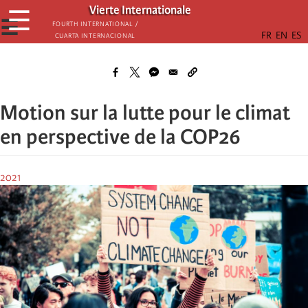
Skip
Vierte Internationale
☰
to
☰
Fourth International /
Cuarta Internacional
main
content
Motion sur la lutte pour le climat
en perspective de la COP26
2021