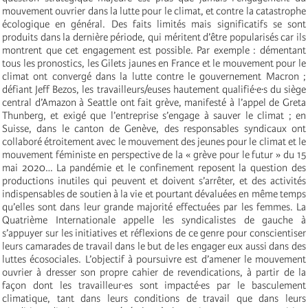
mouvement ouvrier dans la lutte pour le climat, et contre la catastrophe
écologique en général. Des faits limités mais significatifs se sont
produits dans la dernière période, qui méritent d’être popularisés car ils
montrent que cet engagement est possible. Par exemple : démentant
tous les pronostics, les Gilets jaunes en France et le mouvement pour le
climat ont convergé dans la lutte contre le gouvernement Macron ;
défiant Jeff Bezos, les travailleurs/euses hautement qualifié·e·s du siège
central d’Amazon à Seattle ont fait grève, manifesté à l’appel de Greta
Thunberg, et exigé que l’entreprise s’engage à sauver le climat ; en
Suisse, dans le canton de Genève, des responsables syndicaux ont
collaboré étroitement avec le mouvement des jeunes pour le climat et le
mouvement féministe en perspective de la « grève pour le futur » du 15
mai 2020… La pandémie et le confinement reposent la question des
productions inutiles qui peuvent et doivent s’arrêter, et des activités
indispensables de soutien à la vie et pourtant dévaluées en même temps
qu’elles sont dans leur grande majorité effectuées par les femmes. La
Quatrième Internationale appelle les syndicalistes de gauche à
s’appuyer sur les initiatives et réflexions de ce genre pour conscientiser
leurs camarades de travail dans le but de les engager eux aussi dans des
luttes écosociales. L’objectif à poursuivre est d’amener le mouvement
ouvrier à dresser son propre cahier de revendications, à partir de la
façon dont les travailleur·es sont impacté·es par le basculement
climatique, tant dans leurs conditions de travail que dans leurs