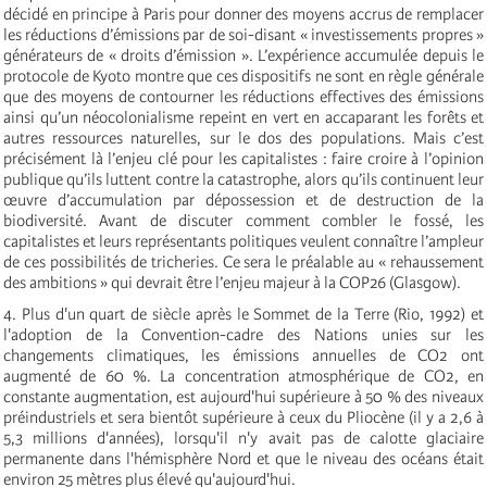
décidé en principe à Paris pour donner des moyens accrus de remplacer
les réductions d’émissions par de soi-disant « investissements propres »
générateurs de « droits d’émission ». L’expérience accumulée depuis le
protocole de Kyoto montre que ces dispositifs ne sont en règle générale
que des moyens de contourner les réductions effectives des émissions
ainsi qu’un néocolonialisme repeint en vert en accaparant les forêts et
autres ressources naturelles, sur le dos des populations. Mais c’est
précisément là l’enjeu clé pour les capitalistes : faire croire à l’opinion
publique qu’ils luttent contre la catastrophe, alors qu’ils continuent leur
œuvre d’accumulation par dépossession et de destruction de la
biodiversité. Avant de discuter comment combler le fossé, les
capitalistes et leurs représentants politiques veulent connaître l’ampleur
de ces possibilités de tricheries. Ce sera le préalable au « rehaussement
des ambitions » qui devrait être l’enjeu majeur à la COP26 (Glasgow).
4. Plus d'un quart de siècle après le Sommet de la Terre (Rio, 1992) et
l'adoption de la Convention-cadre des Nations unies sur les
changements climatiques, les émissions annuelles de CO2 ont
augmenté de 60 %. La concentration atmosphérique de CO2, en
constante augmentation, est aujourd'hui supérieure à 50 % des niveaux
préindustriels et sera bientôt supérieure à ceux du Pliocène (il y a 2,6 à
5,3 millions d'années), lorsqu'il n'y avait pas de calotte glaciaire
permanente dans l'hémisphère Nord et que le niveau des océans était
environ 25 mètres plus élevé qu'aujourd'hui.