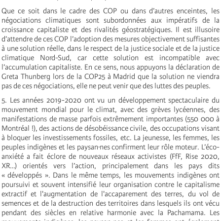
Que ce soit dans le cadre des COP ou dans d’autres enceintes, les
négociations climatiques sont subordonnées aux impératifs de la
croissance capitaliste et des rivalités géostratégiques. Il est illusoire
d’attendre de ces COP l’adoption des mesures objectivement suffisantes
à une solution réelle, dans le respect de la justice sociale et de la justice
climatique Nord-Sud, car cette solution est incompatible avec
l’accumulation capitaliste. En ce sens, nous appuyons la déclaration de
Greta Thunberg lors de la COP25 à Madrid que la solution ne viendra
pas de ces négociations, elle ne peut venir que des luttes des peuples.
5. Les années 2019-2020 ont vu un développement spectaculaire du
mouvement mondial pour le climat, avec des grèves lycéennes, des
manifestations de masse parfois extrêmement importantes (550 000 à
Montréal !), des actions de désobéissance civile, des occupations visant
à bloquer les investissements fossiles, etc. La jeunesse, les femmes, les
peuples indigènes et les paysan·nes confirment leur rôle moteur. L’éco-
anxiété a fait éclore de nouveaux réseaux activistes (FfF, Rise 2020,
XR…) orientés vers l’action, principalement dans les pays dits
« développés ». Dans le même temps, les mouvements indigènes ont
poursuivi et souvent intensifié leur organisation contre le capitalisme
extractif et l'augmentation de l'accaparement des terres, du vol de
semences et de la destruction des territoires dans lesquels ils ont vécu
pendant des siècles en relative harmonie avec la Pachamama. Les