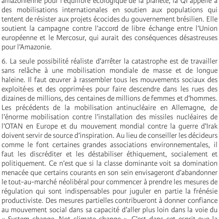
amazonienne pour l’équilibre écologique de la planète, la QI appelle à
des mobilisations internationales en soutien aux populations qui
tentent de résister aux projets écocides du gouvernement brésilien. Elle
soutient la campagne contre l’accord de libre échange entre l’Union
européenne et le Mercosur, qui aurait des conséquences désastreuses
pour l’Amazonie.
6. La seule possibilité réaliste d’arrêter la catastrophe est de travailler
sans relâche à une mobilisation mondiale de masse et de longue
haleine. Il faut œuvrer à rassembler tous les mouvements sociaux des
exploité·es et des opprimé·es pour faire descendre dans les rues des
dizaines de millions, des centaines de millions de femmes et d’hommes.
Les précédents de la mobilisation antinucléaire en Allemagne, de
l’énorme mobilisation contre l’installation des missiles nucléaires de
l’OTAN en Europe et du mouvement mondial contre la guerre d’Irak
doivent servir de source d’inspiration. Au lieu de conseiller les décideurs
comme le font certaines grandes associations environnementales, il
faut les discréditer et les déstabiliser éthiquement, socialement et
politiquement. Ce n’est que si la classe dominante voit sa domination
menacée que certains courants en son sein envisageront d’abandonner
le tout-au-marché néolibéral pour commencer à prendre les mesures de
régulation qui sont indispensables pour juguler en partie la frénésie
productiviste. Des mesures partielles contribueront à donner confiance
au mouvement social dans sa capacité d’aller plus loin dans la voie du
« System change, Not climate change ». C’est dans cet esprit que la