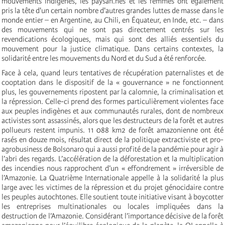
mouvements indigènes, les paysan.nes et les femmes ont également
pris la tête d'un certain nombre d'autres grandes luttes de masse dans le
monde entier – en Argentine, au Chili, en Équateur, en Inde, etc. – dans
des mouvements qui ne sont pas directement centrés sur les
revendications écologiques, mais qui sont des alliés essentiels du
mouvement pour la justice climatique. Dans certains contextes, la
solidarité entre les mouvements du Nord et du Sud a été renforcée.
Face à cela, quand leurs tentatives de récupération paternalistes et de
cooptation dans le dispositif de la « gouvernance » ne fonctionnent
plus, les gouvernements ripostent par la calomnie, la criminalisation et
la répression. Celle-ci prend des formes particulièrement violentes face
aux peuples indigènes et aux communautés rurales, dont de nombreux
activistes sont assassinés, alors que les destructeurs de la forêt et autres
pollueurs restent impunis. 11 088 km2 de forêt amazonienne ont été
rasés en douze mois, résultat direct de la politique extractiviste et pro-
agrobusiness de Bolsonaro qui a aussi profité de la pandémie pour agir à
l’abri des regards. L’accélération de la déforestation et la multiplication
des incendies nous rapprochent d’un « effondrement » irréversible de
l’Amazonie. La Quatrième Internationale appelle à la solidarité la plus
large avec les victimes de la répression et du projet génocidaire contre
les peuples autochtones. Elle soutient toute initiative visant à boycotter
les entreprises multinationales ou locales impliquées dans la
destruction de l’Amazonie. Considérant l’importance décisive de la forêt