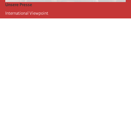
Unsere Presse
International Viewpoint
Punto de vista internacional
Inprecor
Facebook
Twitter
Die Internationale
Die letzten Kongresse der Internationale
Erklärungen des Büros der Vierten Internationale
Bildungseinrichtung IIRE
Jugend
Autors
Videos
RSS
Einloggen