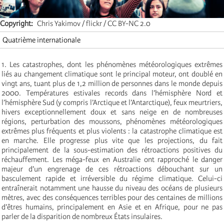
Copyright
Chris Yakimov / flickr / CC BY-NC 2.0
Quatrième internationale
1. Les catastrophes, dont les phénomènes météorologiques extrêmes
liés au changement climatique sont le principal moteur, ont doublé en
vingt ans, tuant plus de 1,2 million de personnes dans le monde depuis
2000. Températures estivales records dans l’hémisphère Nord et
l’hémisphère Sud (y compris l’Arctique et l’Antarctique), feux meurtriers,
hivers exceptionnellement doux et sans neige en de nombreuses
régions, perturbation des moussons, phénomènes météorologiques
extrêmes plus fréquents et plus violents : la catastrophe climatique est
en marche. Elle progresse plus vite que les projections, du fait
principalement de la sous-estimation des rétroactions positives du
réchauffement. Les méga-feux en Australie ont rapproché le danger
majeur d’un engrenage de ces rétroactions débouchant sur un
basculement rapide et irréversible du régime climatique. Celui-ci
entraînerait notamment une hausse du niveau des océans de plusieurs
mètres, avec des conséquences terribles pour des centaines de millions
d’êtres humains, principalement en Asie et en Afrique, pour ne pas
parler de la disparition de nombreux États insulaires.