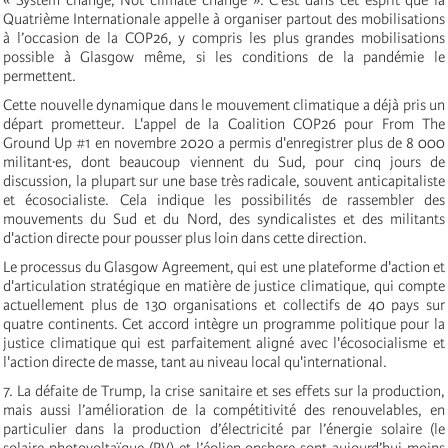
Quatrième Internationale appelle à organiser partout des mobilisations
à l’occasion de la COP26, y compris les plus grandes mobilisations
possible à Glasgow même, si les conditions de la pandémie le
permettent.
Cette nouvelle dynamique dans le mouvement climatique a déjà pris un
départ prometteur. L'appel de la Coalition COP26 pour From The
Ground Up #1 en novembre 2020 a permis d'enregistrer plus de 8 000
militant·es, dont beaucoup viennent du Sud, pour cinq jours de
discussion, la plupart sur une base très radicale, souvent anticapitaliste
et écosocialiste. Cela indique les possibilités de rassembler des
mouvements du Sud et du Nord, des syndicalistes et des militants
d'action directe pour pousser plus loin dans cette direction.
Le processus du Glasgow Agreement, qui est une plateforme d'action et
d'articulation stratégique en matière de justice climatique, qui compte
actuellement plus de 130 organisations et collectifs de 40 pays sur
quatre continents. Cet accord intègre un programme politique pour la
justice climatique qui est parfaitement aligné avec l'écosocialisme et
l'action directe de masse, tant au niveau local qu'international.
7. La défaite de Trump, la crise sanitaire et ses effets sur la production,
mais aussi l’amélioration de la compétitivité des renouvelables, en
particulier dans la production d’électricité par l’énergie solaire (le
solaire photovoltaïque (PV) et l’éolien onshore sont aujourd’hui moins