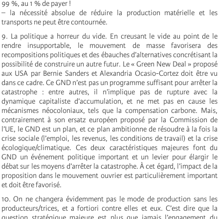
99 %, au 1 % de payer !
– la nécessité absolue de réduire la production matérielle et les
transports ne peut être contournée.
9. La politique a horreur du vide. En creusant le vide au point de le
rendre insupportable, le mouvement de masse favorisera des
recompositions politiques et des ébauches d’alternatives concrétisant la
possibilité de construire un autre futur. Le « Green New Deal » proposé
aux USA par Bernie Sanders et Alexandria Ocasio-Cortez doit être vu
dans ce cadre. Ce GND n’est pas un programme suffisant pour arrêter la
catastrophe : entre autres, il n’implique pas de rupture avec la
dynamique capitaliste d’accumulation, et ne met pas en cause les
mécanismes néocoloniaux, tels que la compensation carbone. Mais,
contrairement à son ersatz européen proposé par la Commission de
l’UE, le GND est un plan, et ce plan ambitionne de résoudre à la fois la
crise sociale (l’emploi, les revenus, les conditions de travail) et la crise
écologique/climatique. Ces deux caractéristiques majeures font du
GND un événement politique important et un levier pour élargir le
débat sur les moyens d’arrêter la catastrophe. À cet égard, l’impact de la
proposition dans le mouvement ouvrier est particulièrement important
et doit être favorisé.
10. On ne changera évidemment pas le mode de production sans les
producteurs/trices, et a fortiori contre elles et eux. C’est dire que la
question stratégique majeure est plus que jamais l’engagement du