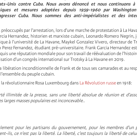
tats-Unis contre Cuba. Nous avons dénoncé et nous continuons à 
itiques et mesures adoptées depuis 1959-1960 par Washington 
 agresser Cuba. Nous sommes des anti-impérialistes et des intern
réoccupés par l'arrestation, lors d'une marche de protestation à La Havane
rcia Hernandez, historien et marxiste cubain, Leonardo Romero Negrin, 
sique à l'université de La Havane, Maykel Gonzalez Vivero, directeur de
 Perez Fernandez, étudiant pré-universitaire. Frank Garcia Hernandez es
quis une réputation mondiale pour son travail de réévaluation de l'histoir
isation d'un congrès international sur Trotsky à La Havane en 2019.
 libération inconditionnelle de Frank et de tous ses camarades et au resp
l'ensemble du peuple cubain.
 la révolutionnaire Rosa Luxembourg dans
La Révolution russe
en 1918:
té illimitée de la presse, sans une liberté absolue de réunion et d'asso
s larges masses populaires est inconcevable.
.
ulement pour les partisans du gouvernement, pour les membres d'un pa
t-ils, ce n'est pas la liberté. La liberté, c'est toujours la liberté de cel