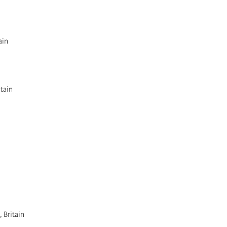
tain
itain
, Britain