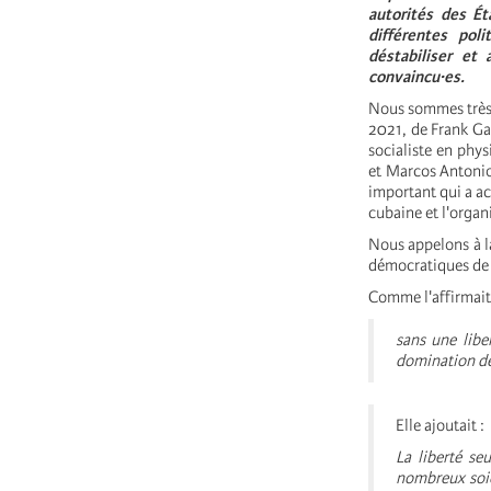
autorités des É
différentes pol
déstabiliser et
convaincu·es.
Nous sommes très p
2021, de Frank Ga
socialiste en phy
et Marcos Antonio
important qui a ac
cubaine et l'organ
Nous appelons à la
démocratiques de 
Comme l'affirmait
sans une liber
domination de
Elle ajoutait :
La liberté se
nombreux soien