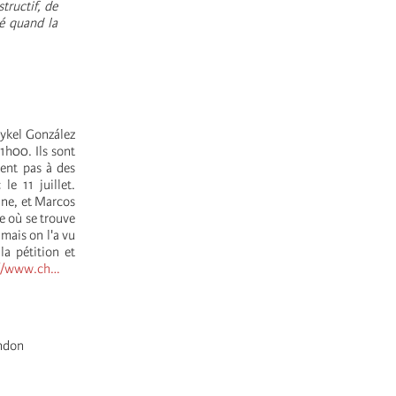
tructif, de
té quand la
aykel González
1h00. Ils sont
pent pas à des
le 11 juillet.
ane, et Marcos
e où se trouve
mais on l'a vu
la pétition et
://www.ch…
ondon