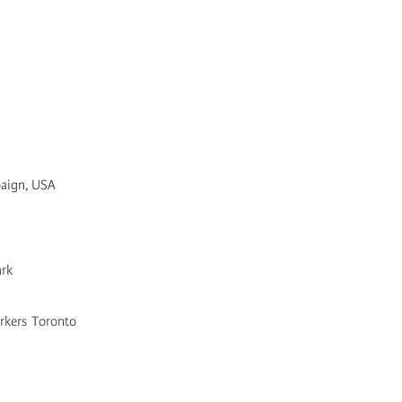
mpaign, USA
ark
orkers Toronto