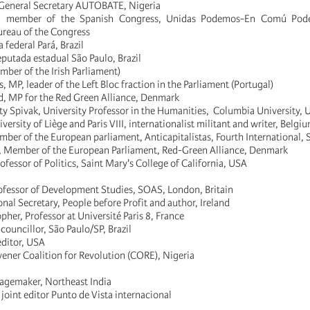
 General Secretary AUTOBATE, Nigeria
lo, member of the Spanish Congress, Unidas Podemos-En Comú Pode
ureau of the Congress
 federal Pará, Brazil
putada estadual São Paulo, Brazil
ber of the Irish Parliament)
s, MP, leader of the Left Bloc fraction in the Parliament (Portugal)
, MP for the Red Green Alliance, Denmark
ty Spivak, University Professor in the Humanities, Columbia University,
versity of Liège and Paris VIII, internationalist militant and writer, Belgi
ber of the European parliament, Anticapitalistas, Fourth International, 
, Member of the European Parliament, Red-Green Alliance, Denmark
fessor of Politics, Saint Mary's College of California, USA
rofessor of Development Studies, SOAS, London, Britain
onal Secretary, People before Profit and author, Ireland
opher, Professor at Université Paris 8, France
 councillor, São Paulo/SP, Brazil
ditor, USA
ener Coalition for Revolution (CORE), Nigeria
magemaker, Northeast India
joint editor Punto de Vista internacional