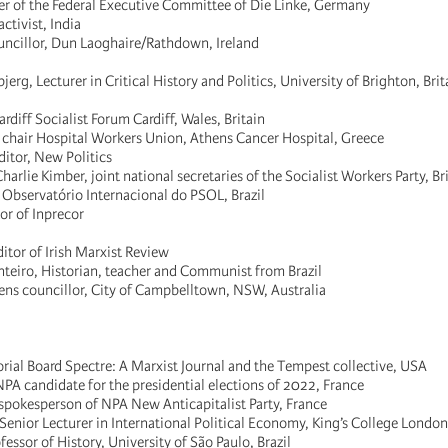
r of the Federal Executive Committee of Die Linke, Germany
ctivist, India
uncillor, Dun Laoghaire/Rathdown, Ireland
jerg, Lecturer in Critical History and Politics, University of Brighton, Bri
diff Socialist Forum Cardiff, Wales, Britain
, chair Hospital Workers Union, Athens Cancer Hospital, Greece
itor, New Politics
arlie Kimber, joint national secretaries of the Socialist Workers Party, Br
Observatório Internacional do PSOL, Brazil
or of Inprecor
itor of Irish Marxist Review
teiro, Historian, teacher and Communist from Brazil
ns councillor, City of Campbelltown, NSW, Australia
orial Board Spectre: A Marxist Journal and the Tempest collective, USA
PA candidate for the presidential elections of 2022, France
 spokesperson of NPA New Anticapitalist Party, France
 Senior Lecturer in International Political Economy, King’s College London
fessor of History, University of São Paulo, Brazil