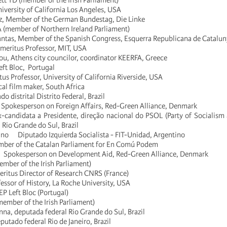
ett TD (member of the Irish Parliament)
iversity of California Los Angeles, USA
z, Member of the German Bundestag, Die Linke
A (member of Northern Ireland Parliament)
ntas, Member of the Spanish Congress, Esquerra Republicana de Catalun
eritus Professor, MIT, USA
ou, Athens city councilor, coordinator KEERFA, Greece
eft Bloc, Portugal
us Professor, University of California Riverside, USA
al film maker, South Africa
do distrital Distrito Federal, Brazil
 Spokesperson on Foreign Affairs, Red-Green Alliance, Denmark
-candidata a Presidente, direção nacional do PSOL (Party of Socialism 
Rio Grande do Sul, Brazil
ano Diputado Izquierda Socialista - FIT-Unidad, Argentino
mber of the Catalan Parliament for En Comú Podem
P, Spokesperson on Development Aid, Red-Green Alliance, Denmark
mber of the Irish Parliament)
ritus Director of Research CNRS (France)
essor of History, La Roche University, USA
P Left Bloc (Portugal)
ember of the Irish Parliament)
na, deputada federal Rio Grande do Sul, Brazil
utado federal Rio de Janeiro, Brazil