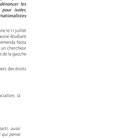
dénoncer les
pour isoler,
ationalistes
 le 11 juillet
jeune étudiant
 Tremenda Nota
t un chercheur
e de la gauche
ect des droits
ciation, la
rti, aussi
ui qui pense