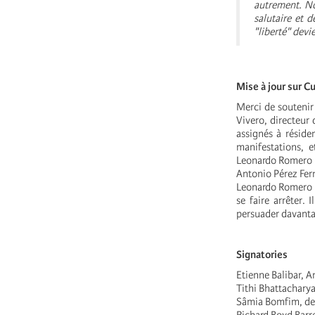
autrement. Non
salutaire et d
"liberté" devi
Mise à jour sur C
Merci de soutenir
Vivero, directeur 
assignés à réside
manifestations, e
Leonardo Romero N
Antonio Pérez Fer
Leonardo Romero Ne
se faire arrêter. 
persuader davantag
Signatories
Etienne Balibar, 
Tithi Bhattachary
Sâmia Bomfim, dep