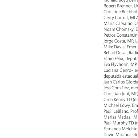
Richard Boyd Barr
Robert Brenner, Un
Christine Buchhol
Gerry Carroll, ML
Maria Carvalho Da
Noam Chomsky, Em
Petros Constantin
Jorge Costa, MP, L
Mike Davis, Emerit
Rehad Desai, Radic
Fábio Félix, deputa
Eva Flyvholm, MP,
Luciana Genro- ex
deputada estadual 
Juan Carlos Giord
Jess González, me
Christian Juhl, M
Gino Kenny TD (me
Michael Löwy, Eme
Paul LeBlanc, Prof
Marisa Matias, ME
Paul Murphy TD (m
Fernanda Melchion
David Miranda, dep