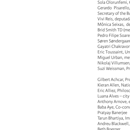
Sola Olorunfemi,
Gerardo Pisarel
Secretary of the B
Vivi Reis, deputada
Mônica Seixas, de
Brid Smith TD (mem
Pedro Filipe Soare
Søren Søndergaard
Gayatri Chakravor
Eric Toussaint, Uni
Miguel Urban, mem
Nikolaj Villumsen
Suzi Weissman, Pro
Gilbert Achcar, P
Kieran Allen, Nati
Eric Alliez, Philos
Luana Alves – city
Anthony Arnove, e
Baba Aye, Co-conv
Pratyay Banerjee
Tarun Bhartiya, I
Andreu Blackwell, 
Beth Boerger