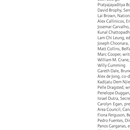
Pratyajayaditya 
David Brophy, Seni
Lai Brown, Nation
Alex Callinicos, E
Josemar Carvalho, 
Kunal Chattopadhya
Lam Chi Leung, ed
Joseph Choonara, e
Matt Collins, Belf
Marc Cooper, writ
William M. Crane,
Willy Cumming
Gareth Dale, Brune
Alex de Jong, co-
Kadijatu Dem Njie
Pelle Dragsted, w
Penelope Duggan, 
Israel Dutra, Secr
Carolyn Egan, pre
Area Council, Ca
Fiona Ferguson, Be
Pedro Fuentes, Di
Panos Garganas, e