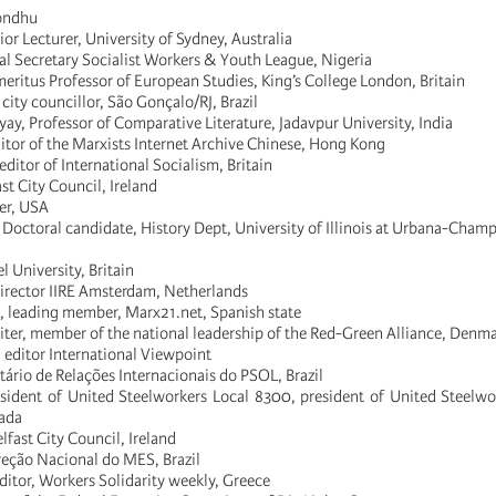
Bondhu
or Lecturer, University of Sydney, Australia
al Secretary Socialist Workers & Youth League, Nigeria
meritus Professor of European Studies, King’s College London, Britain
city councillor, São Gonçalo/RJ, Brazil
y, Professor of Comparative Literature, Jadavpur University, India
itor of the Marxists Internet Archive Chinese, Hong Kong
ditor of International Socialism, Britain
ast City Council, Ireland
er, USA
 Doctoral candidate, History Dept, University of Illinois at Urbana-Cha
l University, Britain
director IIRE Amsterdam, Netherlands
, leading member, Marx21.net, Spanish state
riter, member of the national leadership of the Red-Green Alliance, Denm
editor International Viewpoint
etário de Relações Internacionais do PSOL, Brazil
sident of United Steelworkers Local 8300, president of United Steelw
nada
lfast City Council, Ireland
reção Nacional do MES, Brazil
ditor, Workers Solidarity weekly, Greece