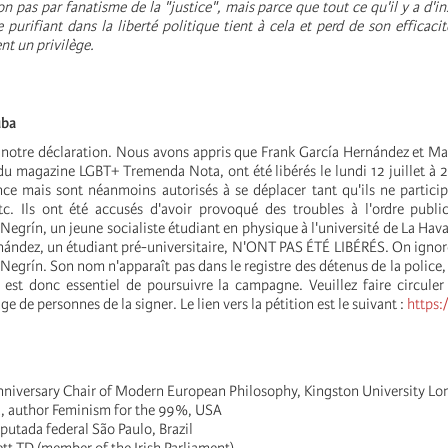
 pas par fanatisme de la "justice", mais parce que tout ce qu'il y a d'ins
e purifiant dans la liberté politique tient à cela et perd de son efficaci
ent un privilège.
uba
 notre déclaration. Nous avons appris que Frank García Hernández et M
du magazine LGBT+ Tremenda Nota, ont été libérés le lundi 12 juillet à 2
nce mais sont néanmoins autorisés à se déplacer tant qu'ils ne partici
tc. Ils ont été accusés d'avoir provoqué des troubles à l'ordre public 
egrín, un jeune socialiste étudiant en physique à l'université de La Hav
nández, un étudiant pré-universitaire, N'ONT PAS ÉTÉ LIBÉRÉS. On ignor
grín. Son nom n'apparaît pas dans le registre des détenus de la police, 
Il est donc essentiel de poursuivre la campagne. Veuillez faire circuler 
e de personnes de la signer. Le lien vers la pétition est le suivant :
https
Anniversary Chair of Modern European Philosophy, Kingston University L
a, author Feminism for the 99%, USA
utada federal São Paulo, Brazil