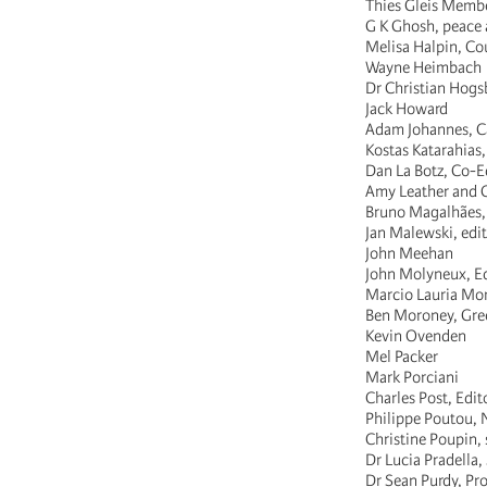
Thies Gleis Membe
G K Ghosh, peace a
Melisa Halpin, Co
Wayne Heimbach
Dr Christian Hogsb
Jack Howard
Adam Johannes, Car
Kostas Katarahias
Dan La Botz, Co-Ed
Amy Leather and Ch
Bruno Magalhães, 
Jan Malewski, edit
John Meehan
John Molyneux, Ed
Marcio Lauria Mon
Ben Moroney, Gree
Kevin Ovenden
Mel Packer
Mark Porciani
Charles Post, Edit
Philippe Poutou, N
Christine Poupin,
Dr Lucia Pradella,
Dr Sean Purdy, Pro