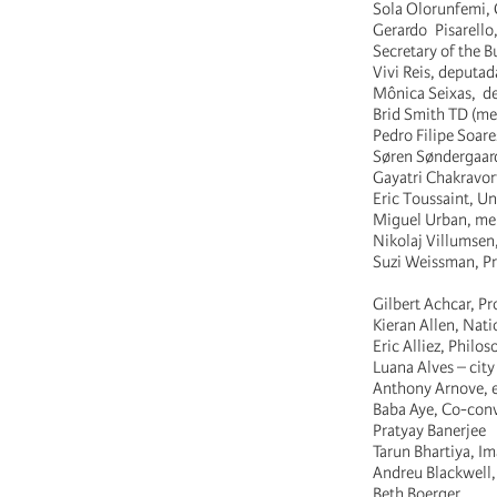
Sola Olorunfemi,
Gerardo Pisarel
Secretary of the B
Vivi Reis, deputada
Mônica Seixas, de
Brid Smith TD (mem
Pedro Filipe Soare
Søren Søndergaard
Gayatri Chakravor
Eric Toussaint, Uni
Miguel Urban, mem
Nikolaj Villumsen
Suzi Weissman, Pro
Gilbert Achcar, P
Kieran Allen, Nati
Eric Alliez, Philos
Luana Alves – city
Anthony Arnove, e
Baba Aye, Co-conv
Pratyay Banerjee
Tarun Bhartiya, I
Andreu Blackwell, 
Beth Boerger