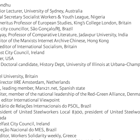
Bondhu
or Lecturer, University of Sydney, Australia
al Secretary Socialist Workers & Youth League, Nigeria
meritus Professor of European Studies, King’s College London, Britain
city councillor, São Gonçalo/RJ, Brazil
y, Professor of Comparative Literature, Jadavpur University, India
itor of the Marxists Internet Archive Chinese, Hong Kong
ditor of International Socialism, Britain
ast City Council, Ireland
er, USA
 Doctoral candidate, History Dept, University of Illinois at Urbana-Cha
l University, Britain
director IIRE Amsterdam, Netherlands
, leading member, Marx21.net, Spanish state
riter, member of the national leadership of the Red-Green Alliance, Denm
editor International Viewpoint
etário de Relações Internacionais do PSOL, Brazil
sident of United Steelworkers Local 8300, president of United Steelw
nada
lfast City Council, Ireland
reção Nacional do MES, Brazil
ditor, Workers Solidarity weekly, Greece