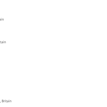
tain
itain
, Britain