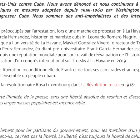
tats-Unis contre Cuba. Nous avons dénoncé et nous continuons à 
itiques et mesures adoptées depuis 1959-1960 par Washington 
 agresser Cuba. Nous sommes des anti-impérialistes et des intern
réoccupés par l'arrestation, lors d'une marche de protestation à La Havane
rcia Hernandez, historien et marxiste cubain, Leonardo Romero Negrin, 
sique à l'université de La Havane, Maykel Gonzalez Vivero, directeur de
 Perez Fernandez, étudiant pré-universitaire. Frank Garcia Hernandez es
quis une réputation mondiale pour son travail de réévaluation de l'histoir
isation d'un congrès international sur Trotsky à La Havane en 2019.
 libération inconditionnelle de Frank et de tous ses camarades et au resp
l'ensemble du peuple cubain.
 la révolutionnaire Rosa Luxembourg dans
La Révolution russe
en 1918:
té illimitée de la presse, sans une liberté absolue de réunion et d'asso
s larges masses populaires est inconcevable.
.
ulement pour les partisans du gouvernement, pour les membres d'un pa
t-ils, ce n'est pas la liberté. La liberté, c'est toujours la liberté de cel