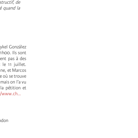
tructif, de
té quand la
aykel González
1h00. Ils sont
pent pas à des
le 11 juillet.
ane, et Marcos
e où se trouve
mais on l'a vu
la pétition et
://www.ch…
ondon