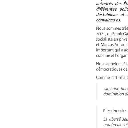
autorités des É
différentes pol
déstabiliser et
convaincu·es.
Nous sommes très p
2021, de Frank Ga
socialiste en phy
et Marcos Antonio
important qui a ac
cubaine et l'organ
Nous appelons à la
démocratiques de 
Comme l'affirmait
sans une liber
domination de
Elle ajoutait :
La liberté se
nombreux soien