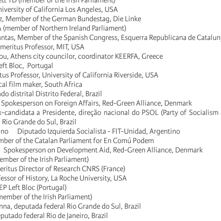
ett TD (member of the Irish Parliament)
iversity of California Los Angeles, USA
z, Member of the German Bundestag, Die Linke
A (member of Northern Ireland Parliament)
ntas, Member of the Spanish Congress, Esquerra Republicana de Catalun
eritus Professor, MIT, USA
ou, Athens city councilor, coordinator KEERFA, Greece
eft Bloc, Portugal
us Professor, University of California Riverside, USA
al film maker, South Africa
do distrital Distrito Federal, Brazil
 Spokesperson on Foreign Affairs, Red-Green Alliance, Denmark
-candidata a Presidente, direção nacional do PSOL (Party of Socialism 
Rio Grande do Sul, Brazil
ano Diputado Izquierda Socialista - FIT-Unidad, Argentino
mber of the Catalan Parliament for En Comú Podem
P, Spokesperson on Development Aid, Red-Green Alliance, Denmark
mber of the Irish Parliament)
ritus Director of Research CNRS (France)
essor of History, La Roche University, USA
P Left Bloc (Portugal)
ember of the Irish Parliament)
na, deputada federal Rio Grande do Sul, Brazil
utado federal Rio de Janeiro, Brazil