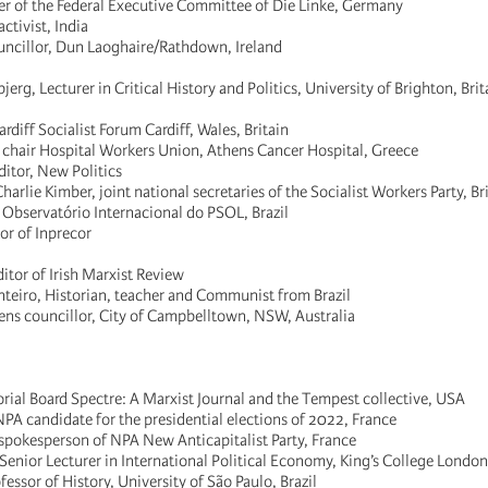
r of the Federal Executive Committee of Die Linke, Germany
ctivist, India
uncillor, Dun Laoghaire/Rathdown, Ireland
jerg, Lecturer in Critical History and Politics, University of Brighton, Bri
diff Socialist Forum Cardiff, Wales, Britain
, chair Hospital Workers Union, Athens Cancer Hospital, Greece
itor, New Politics
arlie Kimber, joint national secretaries of the Socialist Workers Party, Br
Observatório Internacional do PSOL, Brazil
or of Inprecor
itor of Irish Marxist Review
teiro, Historian, teacher and Communist from Brazil
ns councillor, City of Campbelltown, NSW, Australia
orial Board Spectre: A Marxist Journal and the Tempest collective, USA
PA candidate for the presidential elections of 2022, France
 spokesperson of NPA New Anticapitalist Party, France
 Senior Lecturer in International Political Economy, King’s College London
fessor of History, University of São Paulo, Brazil