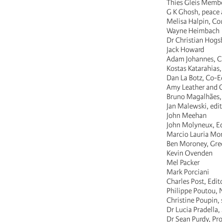
Thies Gleis Membe
G K Ghosh, peace a
Melisa Halpin, Co
Wayne Heimbach
Dr Christian Hogsb
Jack Howard
Adam Johannes, Car
Kostas Katarahias
Dan La Botz, Co-Ed
Amy Leather and Ch
Bruno Magalhães, 
Jan Malewski, edit
John Meehan
John Molyneux, Ed
Marcio Lauria Mon
Ben Moroney, Gree
Kevin Ovenden
Mel Packer
Mark Porciani
Charles Post, Edit
Philippe Poutou, N
Christine Poupin,
Dr Lucia Pradella,
Dr Sean Purdy, Pro