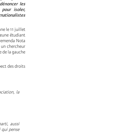
dénoncer les
pour isoler,
ationalistes
 le 11 juillet
jeune étudiant
 Tremenda Nota
t un chercheur
e de la gauche
ect des droits
ciation, la
rti, aussi
ui qui pense