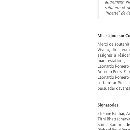
autrement. Non
salutaire et d
"liberté" devi
Mise à jour sur C
Merci de soutenir
Vivero, directeur 
assignés à réside
manifestations, e
Leonardo Romero N
Antonio Pérez Fer
Leonardo Romero Ne
se faire arrêter. 
persuader davantag
Signatories
Etienne Balibar, 
Tithi Bhattachary
Sâmia Bomfim, dep