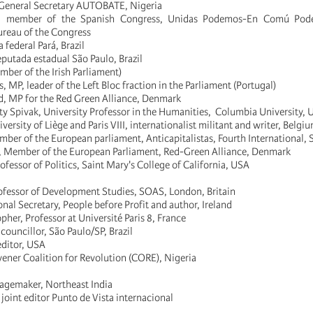
 General Secretary AUTOBATE, Nigeria
lo, member of the Spanish Congress, Unidas Podemos-En Comú Pode
ureau of the Congress
 federal Pará, Brazil
putada estadual São Paulo, Brazil
ber of the Irish Parliament)
s, MP, leader of the Left Bloc fraction in the Parliament (Portugal)
, MP for the Red Green Alliance, Denmark
ty Spivak, University Professor in the Humanities, Columbia University,
versity of Liège and Paris VIII, internationalist militant and writer, Belgi
ber of the European parliament, Anticapitalistas, Fourth International, 
, Member of the European Parliament, Red-Green Alliance, Denmark
fessor of Politics, Saint Mary's College of California, USA
rofessor of Development Studies, SOAS, London, Britain
onal Secretary, People before Profit and author, Ireland
opher, Professor at Université Paris 8, France
 councillor, São Paulo/SP, Brazil
ditor, USA
ener Coalition for Revolution (CORE), Nigeria
magemaker, Northeast India
joint editor Punto de Vista internacional