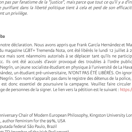
 pas par fanatisme de la "justice", mais parce que tout ce qu'il y a d'ins
e purifiant dans la liberté politique tient à cela et perd de son efficaci
ent un privilège.
uba
 notre déclaration. Nous avons appris que Frank García Hernández et M
du magazine LGBT+ Tremenda Nota, ont été libérés le lundi 12 juillet à 2
nce mais sont néanmoins autorisés à se déplacer tant qu'ils ne partici
tc. Ils ont été accusés d'avoir provoqué des troubles à l'ordre public 
egrín, un jeune socialiste étudiant en physique à l'université de La Hav
nández, un étudiant pré-universitaire, N'ONT PAS ÉTÉ LIBÉRÉS. On ignor
grín. Son nom n'apparaît pas dans le registre des détenus de la police, 
Il est donc essentiel de poursuivre la campagne. Veuillez faire circuler 
e de personnes de la signer. Le lien vers la pétition est le suivant :
https
Anniversary Chair of Modern European Philosophy, Kingston University L
a, author Feminism for the 99%, USA
utada federal São Paulo, Brazil