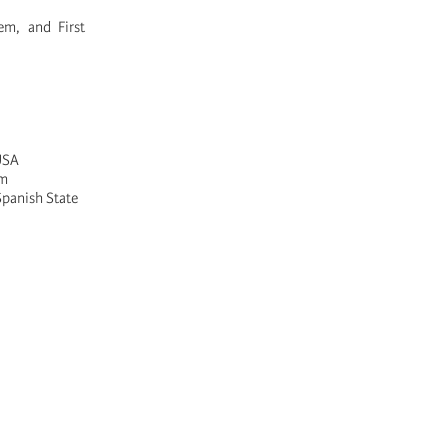
m, and First
 USA
um
Spanish State