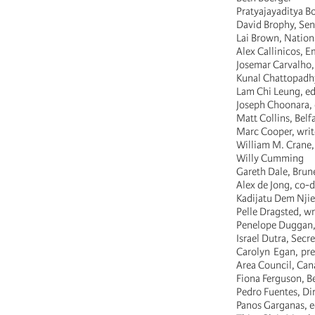
Pratyajayaditya 
David Brophy, Seni
Lai Brown, Nation
Alex Callinicos, E
Josemar Carvalho, 
Kunal Chattopadhya
Lam Chi Leung, ed
Joseph Choonara, e
Matt Collins, Belf
Marc Cooper, writ
William M. Crane,
Willy Cumming
Gareth Dale, Brune
Alex de Jong, co-
Kadijatu Dem Njie
Pelle Dragsted, w
Penelope Duggan, 
Israel Dutra, Secr
Carolyn Egan, pre
Area Council, Ca
Fiona Ferguson, Be
Pedro Fuentes, Di
Panos Garganas, e