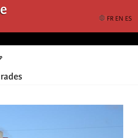
le
arades