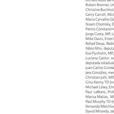
Richard Boyd Barr
Robert Brenner, Un
Christine Buchhol
Gerry Carroll, ML
Maria Carvalho Da
Noam Chomsky, Em
Petros Constantin
Jorge Costa, MP, L
Mike Davis, Emerit
Rehad Desai, Radic
Fábio Félix, deputa
Eva Flyvholm, MP,
Luciana Genro- ex
deputada estadual 
Juan Carlos Giord
Jess González, me
Christian Juhl, M
Gino Kenny TD (me
Michael Löwy, Eme
Paul LeBlanc, Prof
Marisa Matias, ME
Paul Murphy TD (m
Fernanda Melchion
David Miranda, dep