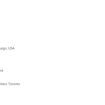
mpaign, USA
ark
orkers Toronto