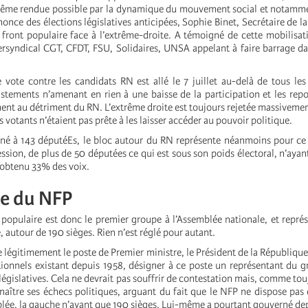
même rendue possible par la dynamique du mouvement social et notamme
nnonce des élections législatives anticipées, Sophie Binet, Secrétaire de l
n front populaire face à l’extrême-droite. A témoigné de cette mobilisat
tersyndical CGT, CFDT, FSU, Solidaires, UNSA appelant à faire barrage da
ote contre les candidats RN est allé le 7 juillet au-delà de tous les
istements n’amenant en rien à une baisse de la participation et les repo
ment au détriment du RN. L’extrême droite est toujours rejetée massivemen
s votants n’étaient pas prête à les laisser accéder au pouvoir politique.
 à 143 députéEs, le bloc autour du RN représente néanmoins pour ce p
ssion, de plus de 50 députées ce qui est sous son poids électoral, n’aya
 obtenu 33% des voix.
re du NFP
populaire est donc le premier groupe à l’Assemblée nationale, et représ
, autour de 190 sièges. Rien n’est réglé pour autant.
légitimement le poste de Premier ministre, le Président de la République
utionnels existant depuis 1958, désigner à ce poste un représentant du g
 législatives. Cela ne devrait pas souffrir de contestation mais, comme to
naître ses échecs politiques, arguant du fait que le NFP ne dispose pas 
blée, la gauche n’ayant que 190 sièges. Lui-même a pourtant gouverné de