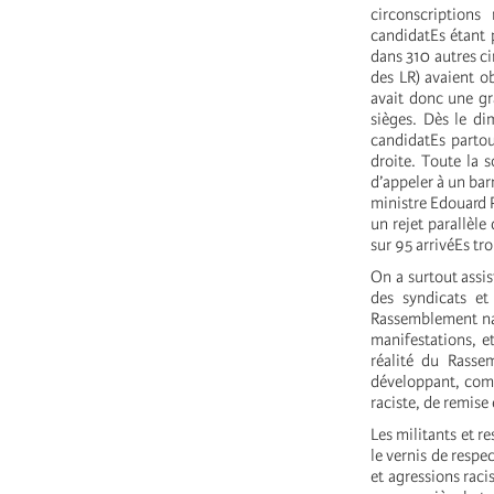
circonscriptions
candidatEs étant 
dans 310 autres ci
des LR) avaient ob
avait donc une gr
sièges. Dès le di
candidatEs partou
droite. Toute la 
d’appeler à un bar
ministre Edouard P
un rejet parallèle
sur 95 arrivéEs tro
On a surtout assis
des syndicats et
Rassemblement nat
manifestations, e
réalité du Rassem
développant, comm
raciste, de remise
Les militants et r
le vernis de respe
et agressions racis