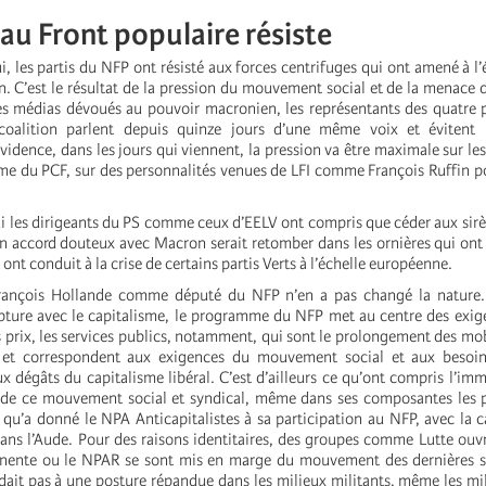
u Front populaire résiste
i, les partis du NFP ont résisté aux forces centrifuges qui ont amené à l
n. C’est le résultat de la pression du mouvement social et de la menace
des médias dévoués au pouvoir macronien, les représentants des quatre 
 coalition parlent depuis quinze jours d’une même voix et évitent le
évidence, dans les jours qui viennent, la pression va être maximale sur le
e du PCF, sur des personnalités venues de LFI comme François Ruffin p
ui les dirigeants du PS comme ceux d’EELV ont compris que céder aux sirè
un accord douteux avec Macron serait retomber dans les ornières qui ont 
 ont conduit à la crise de certains partis Verts à l’échelle européenne.
rançois Hollande comme député du NFP n’en a pas changé la nature.
ure avec le capitalisme, le programme du NFP met au centre des exige
les prix, les services publics, notamment, qui sont le prolongement des mo
 et correspondent aux exigences du mouvement social et aux besoin
x dégâts du capitalisme libéral. C’est d’ailleurs ce qu’ont compris l’im
de ce mouvement social et syndical, même dans ses composantes les pl
s qu’a donné le NPA Anticapitalistes à sa participation au NFP, avec la 
ans l’Aude. Pour des raisons identitaires, des groupes comme Lutte ouvr
nente ou le NPAR se sont mis en marge du mouvement des dernières 
dait pas à une posture répandue dans les milieux militants, même les mi