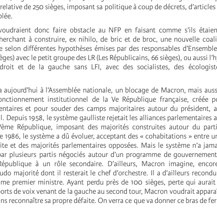
relative de 250 sièges, imposant sa politique à coup de décrets, d’articles
blée.
voudraient donc faire obstacle au NFP en faisant comme s’ils étai
herchant à construire, ex nihilo, de bric et de broc, une nouvelle coalit
e selon différentes hypothèses émises par des responsables d’Ensemble
èges) avec le petit groupe des LR (Les Républicains, 66 sièges), ou aussi l
droit et de la gauche sans LFI, avec des socialistes, des écologiste
y a aujourd’hui à l’Assemblée nationale, un blocage de Macron, mais aus
onctionnement institutionnel de la Ve République française, créée po
entaires et pour souder des camps majoritaires autour du président, 
. Depuis 1958, le système gaulliste rejetait les alliances parlementaires 
Vème République, imposant des majorités construites autour du parti 
de 1986, le système a dû évoluer, acceptant des « cohabitations » entre u
te et des majorités parlementaires opposées. Mais le système n’a jam
 par plusieurs partis négociés autour d’un programme de gouvernement
République à un rôle secondaire. D’ailleurs, Macron imagine, encore
do majorité dont il resterait le chef d’orchestre. Il a d’ailleurs recondu
me premier ministre. Ayant perdu près de 100 sièges, perte qui aurait
ports de voix venant de la gauche au second tour, Macron voudrait appara
ans reconnaître sa propre défaite. On verra ce que va donner ce bras de fer