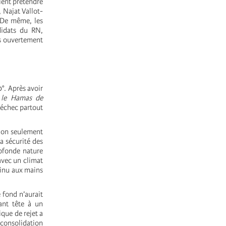
ient prétendre
 Najat Vallot-
. De même, les
didats du RN,
os ouvertement
0°. Après avoir
r le Hamas de
e échec partout
 non seulement
la sécurité des
rofonde nature
avec un climat
tinu aux mains
 fond n’aurait
ant tête à un
que de rejet a
 consolidation