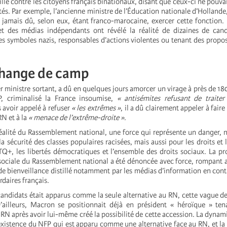
lle contre les citoyens français binationaux, disant que ceux-ci ne pouva
tés. Par exemple, l’ancienne ministre de l’Éducation nationale d’Hollande,
 jamais dû, selon eux, étant franco-marocaine, exercer cette fonction
et des médias indépendants ont révélé la réalité de dizaines de can
des symboles nazis, responsables d’actions violentes ou tenant des prop
change de camp
1er ministre sortant, a dû en quelques jours amorcer un virage à près de 18
P, criminalisé la France insoumise,
« antisémites refusant de traite
s avoir appelé à refuser
« les extrêmes »
, il a dû clairement appeler à fair
N et à la
« menace de l’extrême-droite »
.
réalité du Rassemblement national, une force qui représente un danger,
 la sécurité des classes populaires racisées, mais aussi pour les droits et 
+, les libertés démocratiques et l’ensemble des droits sociaux. La p
isociale du Rassemblement national a été dénoncée avec force, rompant 
 de bienveillance distillé notamment par les médias d’information en con
rdaires français.
candidats était apparus comme la seule alternative au RN, cette vague de
’ailleurs, Macron se positionnait déjà en président « héroïque » ten
N après avoir lui-même créé la possibilité de cette accession. La dynami
’existence du NFP qui est apparu comme une alternative face au RN, et la