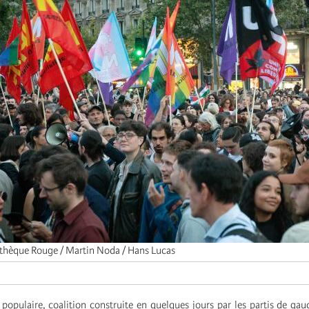
thèque Rouge / Martin Noda / Hans Lucas
populaire, coalition construite en quelques jours par les partis de gau