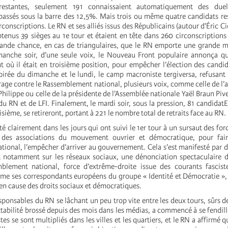
 restantes, seulement 191 connaissaient automatiquement des duel
passés sous la barre des 12,5%. Mais trois ou même quatre candidats res
rconscriptions. Le RN et ses alliés issus des Républicains (autour d’Éric Ci
tenus 39 sièges au 1e tour et étaient en tête dans 260 circonscriptions r
ande chance, en cas de triangulaires, que le RN emporte une grande m
manche soir, d’une seule voix, le Nouveau Front populaire annonça qu’i
t où il était en troisième position, pour empêcher l’élection des candi
soirée du dimanche et le lundi, le camp macroniste tergiversa, refusant
rage contre le Rassemblement national, plusieurs voix, comme celle de l’
hilippe ou celle de la présidente de l’Assemblée nationale Yaël Braun Piv
 du RN et de LFI. Finalement, le mardi soir, sous la pression, 81 candidat
isième, se retireront, portant à 221 le nombre total de retraits face au RN.
té clairement dans les jours qui ont suivi le 1er tour à un sursaut des for
 des associations du mouvement ouvrier et démocratique, pour fai
ional, l’empêcher d’arriver au gouvernement. Cela s’est manifesté par d
t notamment sur les réseaux sociaux, une dénonciation spectaculaire d
blement national, force d’extrême-droite issue des courants fasciste
e ses correspondants européens du groupe « Identité et Démocratie »,
 en cause des droits sociaux et démocratiques.
esponsables du RN se lâchant un peu trop vite entre les deux tours, sûrs de
ctabilité brossé depuis des mois dans les médias, a commencé à se fendill
tes se sont multipliés dans les villes et les quartiers, et le RN a affirmé q