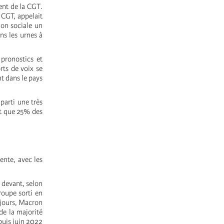
nt de la CGT.
a CGT, appelait
ion sociale un
ns les urnes à
 pronostics et
rts de voix se
t dans le pays
arti une très
nt que 25% des
ente, avec les
 devant, selon
roupe sorti en
ujours, Macron
de la majorité
puis juin 2022