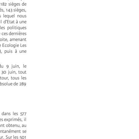
 182 sièges de
és, 143 sièges,
s lequel nous
l d’Etat à une
es politiques
 ces dernières
roite, amenant
e Ecologie Les
e), puis à une
u 9 juin, le
 30 juin, tout
tour, tous les
absolue de 289
 dans les 577
s exprimés, il
ant obtenu, au
pontanément se
ur. Sur les 501