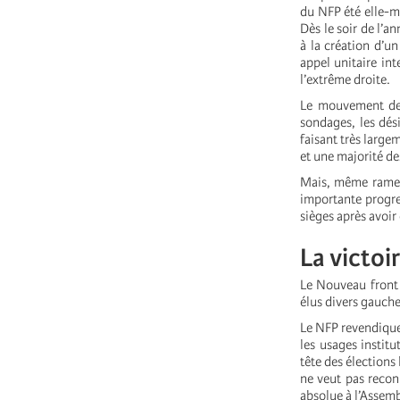
du NFP été elle-
Dès le soir de l’a
à la création d’u
appel unitaire in
l’extrême droite.
Le mouvement de v
sondages, les dés
faisant très large
et une majorité de
Mais, même ramené
importante progre
sièges après avoir
La victoi
Le Nouveau front 
élus divers gauche
Le NFP revendique 
les usages instit
tête des élections
ne veut pas recon
absolue à l’Assem