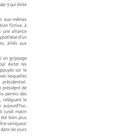
 49-3 qui évite
ent eux-mêmes
ion fictive, à
: une alliance
’hypothèse d’un
s, alliés aux
si un grippage
ur éviter les
appuyés sur le
avec lesquelles
présidentiel.
n président de
ais permis des
, reléguant le
 aujourd’hui,
it lundi matin
 été bien plus
ître vainqueur
 dans les jours