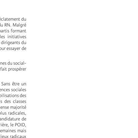
’éclatement du
 du RN. Malgré
partis formant
s initiatives
s dirigeants du
our essayer de
nes du social-
fait prospérer
 Sans être un
nces sociales
bilisations des
s des classes
mense majorité
us radicales,
candidature de
ière, le POID,
semaines mais
lieux radicaux