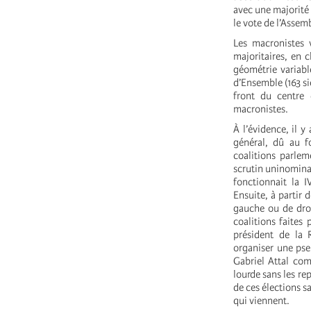
avec une majorité 
le vote de l’Assem
Les macronistes 
majoritaires, en c
géométrie variabl
d’Ensemble (163 si
front du centre 
macronistes.
À l’évidence, il 
général, dû au f
coalitions parlem
scrutin uninominal
fonctionnait la I
Ensuite, à partir 
gauche ou de droi
coalitions faites
président de la 
organiser une pseu
Gabriel Attal com
lourde sans les re
de ces élections s
qui viennent.