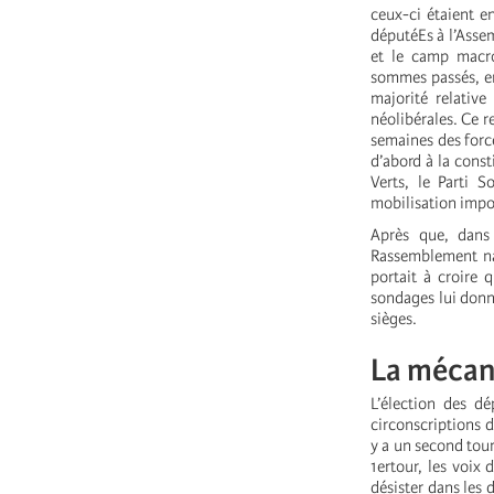
ceux-ci étaient e
députéEs à l’Assem
et le camp macro
sommes passés, en
majorité relativ
néolibérales. Ce 
semaines des forc
d’abord à la cons
Verts, le Parti S
mobilisation impor
Après que, dans
Rassemblement nat
portait à croire 
sondages lui donn
sièges.
La mécan
L’élection des d
circonscriptions d
y a un second tou
1ertour, les voix
désister dans les 