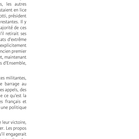
s, les autres
taient en lice
otti, président
estantes. Il y
ajorité de ces
l retirait ses
dats d’extrême
 explicitement
ancien premier
et, maintenant
Es d’Ensemble,
ces militantes,
re barrage au
es appels, des
e ce qu’est la
s français et
 une politique
 leur victoire,
er. Les propos
u’il engagerait