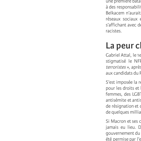
une première batai
à des responsabili
Belkacem n’aurait
réseaux sociaux 
s’affichant avec 
racistes.
La peur 
Gabriel Attal, le 
stigmatisé le NF
terroristes »
, aprè
aux candidats du R
S’est imposée la 
pour les droits et
femmes, des LGBTQ
antisémite et ant
de résignation et
de quelques millia
Si Macron et ses 
jamais eu lieu. D
gouvernement du R
été permise par l