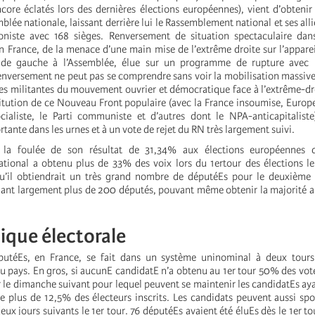
ncore éclatés lors des dernières élections européennes), vient d’obtenir
blée nationale, laissant derrière lui le Rassemblement national et ses alli
niste avec 168 sièges. Renversement de situation spectaculaire dan
 France, de la menace d’une main mise de l’extrême droite sur l’apparei
e de gauche à l’Assemblée, élue sur un programme de rupture avec l
renversement ne peut pas se comprendre sans voir la mobilisation massive
es militantes du mouvement ouvrier et démocratique face à l’extrême-d
titution de ce Nouveau Front populaire (avec la France insoumise, Europ
ocialiste, le Parti communiste et d’autres dont le NPA-anticapitalist
tante dans les urnes et à un vote de rejet du RN très largement suivi.
 la foulée de son résultat de 31,34% aux élections européennes d
ional a obtenu plus de 33% des voix lors du 1ertour des élections le
qu’il obtiendrait un très grand nombre de députéEs pour le deuxième 
ant largement plus de 200 députés, pouvant même obtenir la majorité 
ique électorale
éputéEs, en France, se fait dans un système uninominal à deux tours
u pays. En gros, si aucunE candidatE n’a obtenu au 1er tour 50% des vote
r le dimanche suivant pour lequel peuvent se maintenir les candidatEs ay
 de plus de 12,5% des électeurs inscrits. Les candidats peuvent aussi s
deux jours suivants le 1er tour. 76 députéEs avaient été éluEs dès le 1er to