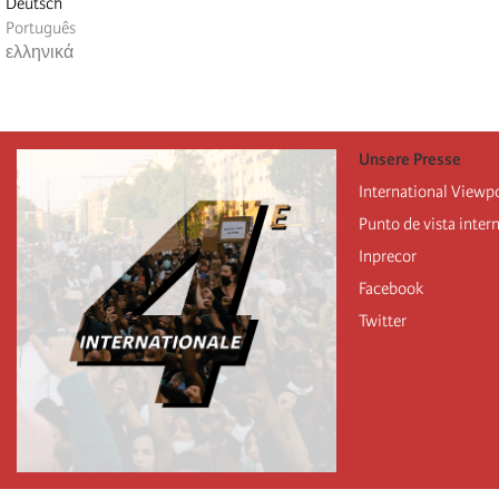
Deutsch
Português
ελληνικά
Unsere Presse
International Viewp
Punto de vista inter
Inprecor
Facebook
Twitter