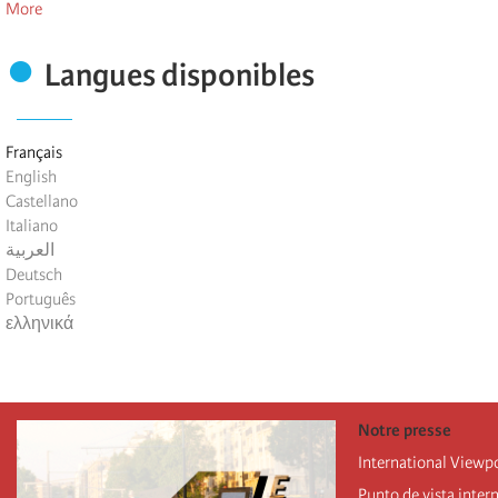
More
Langues disponibles
Français
English
Castellano
Italiano
العربية
Deutsch
Português
ελληνικά
Notre presse
International Viewp
Punto de vista inter