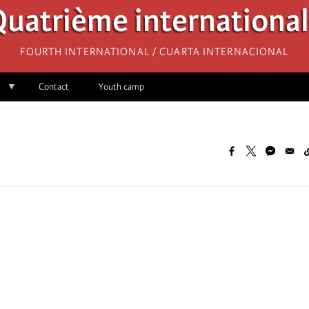
uatrième internationa
Fourth International / Cuarta Internacional
Contact
Youth camp