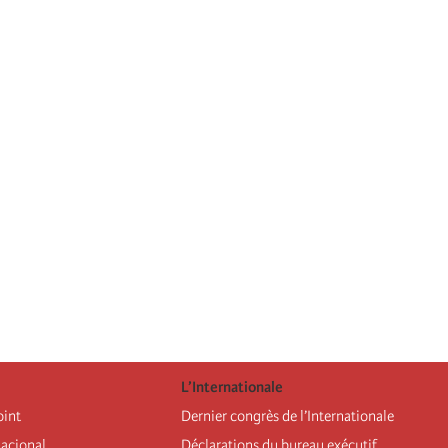
L’Internationale
oint
Dernier congrès de l’Internationale
nacional
Déclarations du bureau exécutif