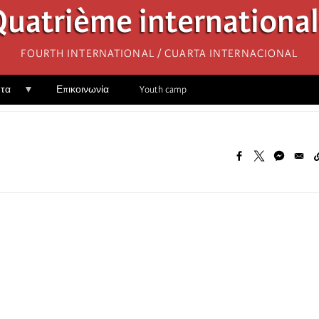
uatrième internationa
Fourth International / Cuarta Internacional
ητα
Επικοινωνία
Youth camp