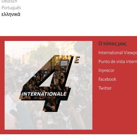
Deutsch
Português
ελληνικά
Ο τύπος μας
International Viewp
Punto de vista inter
Inprecor
Facebook
Twitter