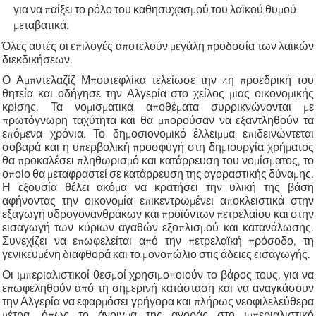
για να παίξει το ρόλο του καθησυχασμού του λαϊκού θυμού
μεταβατικά.
Όλες αυτές οι επιλογές αποτελούν μεγάλη προδοσία των λαϊκών
διεκδικήσεων.
Ο Αμπντελαζίζ Μπουτεφλίκα τελείωσε την 4η προεδρική του
θητεία και οδήγησε την Αλγερία στο χείλος μιας οικονομικής
κρίσης. Τα νομισματικά αποθέματα συρρικνώνονται με
πρωτόγνωρη ταχύτητα και θα μπορούσαν να εξαντληθούν τα
επόμενα χρόνια. Το δημοσιονομικό έλλειμμα επιδεινώντεται
σοβαρά και η υπερβολική προσφυγή στη δημιουργία χρήματος
θα προκαλέσει πληθωρισμό και κατάρρευση του νομίσματος, το
οποίο θα μεταφραστεί σε κατάρρευση της αγοραστικής δύναμης.
Η εξουσία θέλει ακόμα να κρατήσει την υλική της βάση
αφήνοντας την οικονομία επικεντρωμένει αποκλειστικά στην
εξαγωγή υδρογονανθράκων και προϊόντων πετρελαίου και στην
εισαγωγή των κύριων αγαθών εξοπλισμού και κατανάλωσης.
Συνεχίζει να επωφελείται από την πετρελαϊκή πρόσοδο, τη
γενικευμένη διαφθορά και το μονοπώλιο στις άδειες εισαγωγής.
Οι ιμπεριαλιστικοί θεσμοί χρησιμοποιούν το βάρος τους, για να
επωφεληθούν από τη σημερινή κατάσταση και να αναγκάσουν
την Αλγερία να εφαρμόσει γρήγορα και πλήρως νεοφιλελεύθερα
μέτρα, όπως το άνοιγμα της αγοράς στο ιμπεριαλιστικό