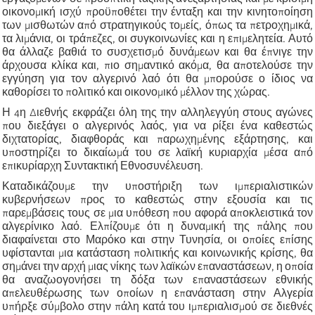
οικονομική ισχύ προϋποθέτει την ένταξη και την κινητοποίηση
των μισθωτών από στρατηγικούς τομείς, όπως τα πετροχημικά,
τα λιμάνια, οι τράπεζες, οι συγκοινωνίες και η επιμελητεία. Αυτό
θα άλλαζε βαθιά το συσχετισμό δυνάμεων και θα έπνιγε την
άρχουσα κλίκα και, πιο σημαντικό ακόμα, θα αποτελούσε την
εγγύηση για τον αλγερινό λαό ότι θα μπορούσε ο ίδιος να
καθορίσει το πολιτικό και οικονομικό μέλλον της χώρας.
Η 4η Διεθνής εκφράζει όλη της την αλληλεγγύη στους αγώνες
που διεξάγει ο αλγερινός λαός, για να ρίξει ένα καθεστώς
διχτατορίας, διαφθοράς και παρωχημένης εξάρτησης, και
υποστηρίζει το δικαίωμά του σε λαϊκή κυριαρχία μέσα από
επικυρίαρχη Συντακτική Εθνοσυνέλευση.
Καταδικάζουμε την υποστήριξη των ιμπεριαλιστικών
κυβερνήσεων προς το καθεστώς στην εξουσία και τις
παρεμβάσεις τους σε μια υπόθεση που αφορά αποκλειστικά τον
αλγερίνικο λαό. Ελπίζουμε ότι η δυναμική της πάλης που
διαφαίνεται στο Μαρόκο και στην Τυνησία, οι οποίες επίσης
υφίστανται μια κατάσταση πολιτικής και κοινωνικής κρίσης, θα
σημάνει την αρχή μιας νίκης των λαϊκών επαναστάσεων, η οποία
θα αναζωογονήσει τη δόξα των επαναστάσεων εθνικής
απελευθέρωσης των οποίων η επανάσταση στην Αλγερία
υπήρξε σύμβολο στην πάλη κατά του ιμπεριαλισμού σε διεθνές