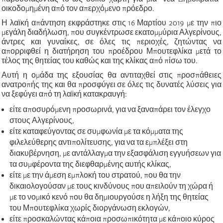
οικοδομημένη από τον απερχόμενο πρόεδρο.
Η λαϊκή απάντηση εκφράστηκε στις 16 Μαρτίου 2019 με την πιο
μεγάλη διαδήλωση, που συγκέντρωσε εκατομμύρια Αλγερίνους,
άντρες και γυναίκες, σε όλες τις περιοχές, ζητώντας να
απορριφθεί η διατήρηση του προέδρου Μπουτεφλίκα μετά το
τέλος της θητείας του καθώς και της κλίκας από πίσω του.
Αυτή η ομάδα της εξουσίας θα αντιταχθεί στις προσπάθειες
ανατροπής της και θα προσφύγει σε όλες τις δυνατές λύσεις για
να ξεφύγει από τη λαϊκή κατακραυγή:
είτε αποσυρόμενη προσωρινά, για να ξαναπάρει τον έλεγχο
στους Αλγερίνους,
είτε καταφεύγοντας σε συμφωνία με τα κόμματα της
φιλελεύθερης αντιπολίτευσης, για να τα εμπλέξει στη
διακυβέρνηση, με αντάλλαγμα την εξασφάλιση εγγυήσεων για
τα συμφέροντα της διεφθαρμένης αυτής κλίκας,
είτε με την άμεση εμπλοκή του στρατού, που θα την
δικαιολογούσαν με τους κινδύνους που απειλούν τη χώρα ή
με το νομικό κενό που θα δημιουργούσε η λήξη της θητείας
του Μπουτεφλίκα χωρίς διοργάνωση εκλογών,
είτε προσκαλώντας κάποια προσωπικότητα με κάποιο κύρος