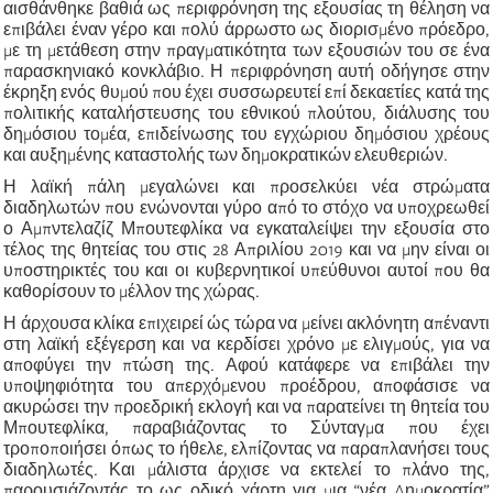
αισθάνθηκε βαθιά ως περιφρόνηση της εξουσίας τη θέληση να
επιβάλει έναν γέρο και πολύ άρρωστο ως διορισμένο πρόεδρο,
με τη μετάθεση στην πραγματικότητα των εξουσιών του σε ένα
παρασκηνιακό κονκλάβιο. Η περιφρόνηση αυτή οδήγησε στην
έκρηξη ενός θυμού που έχει συσσωρευτεί επί δεκαετίες κατά της
πολιτικής καταλήστευσης του εθνικού πλούτου, διάλυσης του
δημόσιου τομέα, επιδείνωσης του εγχώριου δημόσιου χρέους
και αυξημένης καταστολής των δημοκρατικών ελευθεριών.
Η λαϊκή πάλη μεγαλώνει και προσελκύει νέα στρώματα
διαδηλωτών που ενώνονται γύρο από το στόχο να υποχρεωθεί
ο Αμπντελαζίζ Μπουτεφλίκα να εγκαταλείψει την εξουσία στο
τέλος της θητείας του στις 28 Απριλίου 2019 και να μην είναι οι
υποστηρικτές του και οι κυβερνητικοί υπεύθυνοι αυτοί που θα
καθορίσουν το μέλλον της χώρας.
Η άρχουσα κλίκα επιχειρεί ώς τώρα να μείνει ακλόνητη απέναντι
στη λαϊκή εξέγερση και να κερδίσει χρόνο με ελιγμούς, για να
αποφύγει την πτώση της. Αφού κατάφερε να επιβάλει την
υποψηφιότητα του απερχόμενου προέδρου, αποφάσισε να
ακυρώσει την προεδρική εκλογή και να παρατείνει τη θητεία του
Μπουτεφλίκα, παραβιάζοντας το Σύνταγμα που έχει
τροποποιήσει όπως το ήθελε, ελπίζοντας να παραπλανήσει τους
διαδηλωτές. Και μάλιστα άρχισε να εκτελεί το πλάνο της,
παρουσιάζοντάς το ως οδικό χάρτη για μια “νέα Δημοκρατία”