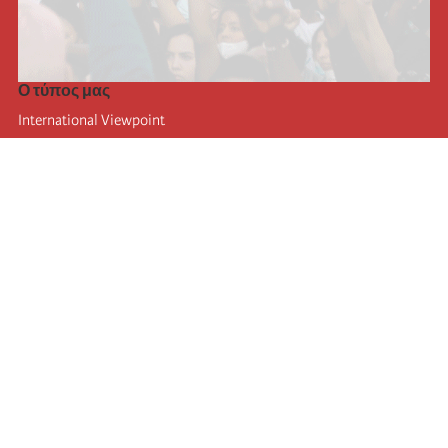
Ο τύπος μας
International Viewpoint
Punto de vista internacional
Inprecor
Facebook
Twitter
Η Διεθνής
Τελευταίο συνέδριο της Διεθνούς
Ανακοινώσεις του Εκτελεστικού Γραφείου
Μορφωτικό Ίδρυμα (IIRE)
Διεθνές κάμπινγκ
Συγγραφείς
Video