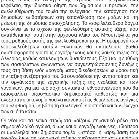
κεφάλαιο, την ιδιωτικοποίηση των δημοσίων υπηρεσιών, την
απελευθέρωση του τομέα της ενέργειας, την κατάργηση των
δημοσίων επιδοτήσεων στη κατανάλωση των μαζών και τη
μείωση της δημόσιας απασχόλησης. Το νεοφιλελεύθερο δόγμα
συγκλίνει με το σχέδιο της φιλελεύθερης αστικής τάξης, που
αντιτίθεται και αυτή στην άρχουσα κλίκα του Μπουτεφλίκα για
τους ρυθμούς αυτής της φιλελευθεροποίησης. Η εφαρμογή των
νεοφιλελεύθερων αυτών πολιτικών θα αποτελούσε βαθιά
οπισθοχώρηση για τους εργαζόμενους και τις λαϊκές τάξεις της
Αλγερίας, καθώς και κλοπή των θυσιών τους. Εξού και η ευθύνη
των σοσιαλιστών αγωνιστών να συγκεντρώσουν τις δυνάμεις
τους στη βάση ενός προγράμματος διεκδικήσεων με προοπτική
την ταξική ανεξαρτησία που θα συνοδεύσει την κινητοποίηση και
την οργάνωση της εργατικής τάξη,ς της νεολαίας και των
γυναικών, για μια κυρίαρχη συντακτική εθνοσυνέλευση που θα
εξασφαλίσει ριζοσπαστικό δημοκρατικό καθεστώς και μια
ανεξάρτητη οικονομία που να ικανοποιεί τις θεμελιώδεις ανάγκες
του πληθυσμού, με βάση τη συλλογική ιδιοκτησία και των έλεγχο
των από τα κάτω.
Οι νέοι και τα λαϊκά στρώματα παίζουν σημαντικό ρόλο στο
σημερινό λαϊκό αγώνα, όπως και οι εργαζόμενοι(-νες), ιδιαίτερα
οι υπάλληλοι του δημόσιου τομέα. Ωστόσο, η παρέμβαση των
εργαζομένων σε προοπτική ταξικής ανεξαρτησίας και με κρίσιμη