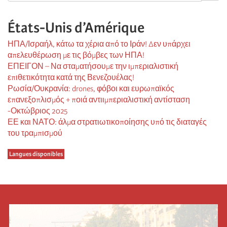
États-Unis d’Amérique
ΗΠΑ/Ισραήλ, κάτω τα χέρια από το Ιράν! Δεν υπάρχει
απελευθέρωση με τις βόμβες των ΗΠΑ!
ΕΠΕΙΓΟΝ – Να σταματήσουμε την ιμπεριαλιστική
επιθετικότητα κατά της Βενεζουέλας!
Ρωσία/Ουκρανία: drones, φόβοι και ευρωπαϊκός
επανεξοπλισμός + ποιά αντιιμπεριαλιστική αντίσταση
-Οκτώβριος 2025
ΕΕ και ΝΑΤΟ: άλμα στρατιωτικοποίησης υπό τις διαταγές
του τραμπισμού
Langues disponibles