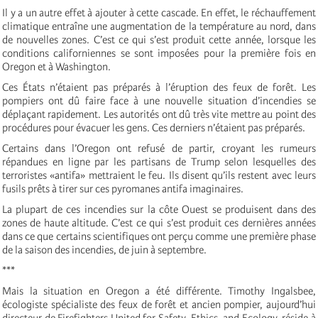
Il y a un autre effet à ajouter à cette cascade. En effet, le réchauffement
climatique entraîne une augmentation de la température au nord, dans
de nouvelles zones. C’est ce qui s’est produit cette année, lorsque les
conditions californiennes se sont imposées pour la première fois en
Oregon et à Washington.
Ces États n’étaient pas préparés à l’éruption des feux de forêt. Les
pompiers ont dû faire face à une nouvelle situation d’incendies se
déplaçant rapidement. Les autorités ont dû très vite mettre au point des
procédures pour évacuer les gens. Ces derniers n’étaient pas préparés.
Certains dans l’Oregon ont refusé de partir, croyant les rumeurs
répandues en ligne par les partisans de Trump selon lesquelles des
terroristes «antifa» mettraient le feu. Ils disent qu’ils restent avec leurs
fusils prêts à tirer sur ces pyromanes antifa imaginaires.
La plupart de ces incendies sur la côte Ouest se produisent dans des
zones de haute altitude. C’est ce qui s’est produit ces dernières années
dans ce que certains scientifiques ont perçu comme une première phase
de la saison des incendies, de juin à septembre.
***
Mais la situation en Oregon a été différente. Timothy Ingalsbee,
écologiste spécialiste des feux de forêt et ancien pompier, aujourd’hui
directeur de Firefighters United for Safety, Ethics, and Ecology, réside à