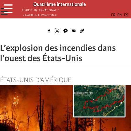
Παράκαμψη
Quatrième internationale
☰
προς
☰
Fourth International /
Cuarta Internacional
το
κυρίως
περιεχόμενο
L’explosion des incendies dans
l’ouest des États-Unis
ÉTATS-UNIS D’AMÉRIQUE