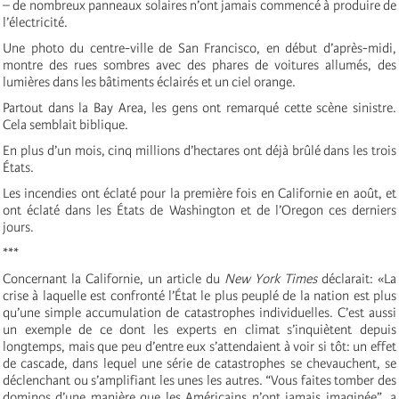
– de nombreux panneaux solaires n’ont jamais commencé à produire de
l’électricité.
Une photo du centre-ville de San Francisco, en début d’après-midi,
montre des rues sombres avec des phares de voitures allumés, des
lumières dans les bâtiments éclairés et un ciel orange.
Partout dans la Bay Area, les gens ont remarqué cette scène sinistre.
Cela semblait biblique.
En plus d’un mois, cinq millions d’hectares ont déjà brûlé dans les trois
États.
Les incendies ont éclaté pour la première fois en Californie en août, et
ont éclaté dans les États de Washington et de l’Oregon ces derniers
jours.
***
Concernant la Californie, un article du
New York Times
déclarait: «La
crise à laquelle est confronté l’État le plus peuplé de la nation est plus
qu’une simple accumulation de catastrophes individuelles. C’est aussi
un exemple de ce dont les experts en climat s’inquiètent depuis
longtemps, mais que peu d’entre eux s’attendaient à voir si tôt: un effet
de cascade, dans lequel une série de catastrophes se chevauchent, se
déclenchant ou s’amplifiant les unes les autres. “Vous faites tomber des
dominos d’une manière que les Américains n’ont jamais imaginée”, a