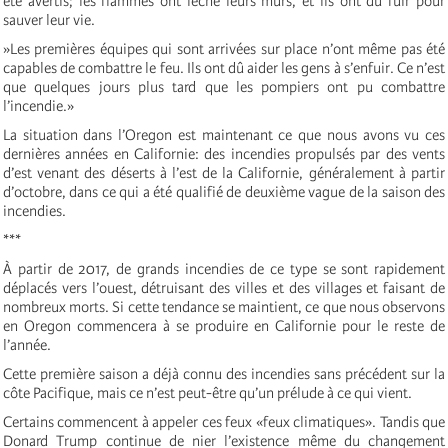
été avertis; les flammes ont léché leurs murs, et ils ont dû fuir pour
sauver leur vie.
»Les premières équipes qui sont arrivées sur place n’ont même pas été
capables de combattre le feu. Ils ont dû aider les gens à s’enfuir. Ce n’est
que quelques jours plus tard que les pompiers ont pu combattre
l’incendie.»
La situation dans l’Oregon est maintenant ce que nous avons vu ces
dernières années en Californie: des incendies propulsés par des vents
d’est venant des déserts à l’est de la Californie, généralement à partir
d’octobre, dans ce qui a été qualifié de deuxième vague de la saison des
incendies.
***
À partir de 2017, de grands incendies de ce type se sont rapidement
déplacés vers l’ouest, détruisant des villes et des villages et faisant de
nombreux morts. Si cette tendance se maintient, ce que nous observons
en Oregon commencera à se produire en Californie pour le reste de
l’année.
Cette première saison a déjà connu des incendies sans précédent sur la
côte Pacifique, mais ce n’est peut-être qu’un prélude à ce qui vient.
Certains commencent à appeler ces feux «feux climatiques». Tandis que
Donard Trump continue de nier l’existence même du changement