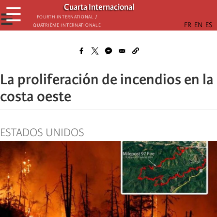
Skip
Cuarta Internacional
☰
to
☰
Fourth International /
Quatrième internationale
main
content
La proliferación de incendios en la
costa oeste
ESTADOS UNIDOS