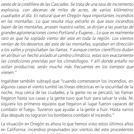
oeste de la cordillera de las Cascades. Se trata de una tasa de incremento
explosiva, con decenas de miles de acres, de varios kilómetros
cuadrados al día. Es natural que en Oregón haya importantes incendios
en las montañas. Lo que resulta muy extraño es que esos incendios
bajen de las montañas, arrasen nuestro valles, se dirijan a las puertas de
grandes aglomeraciones como Portland y Eugene… Lo que es realmente
raro es que ha soplado viento del este en toda la región. Los vientos
venían de los desiertos del este de las montañas, soplaban en dirección
a los valles y propulsaban las llamas. Y aunque ciertos científicos dudan
en atribuir un hecho aislado al cambio climático, estas son exactamente
las condiciones previstas por los climatólogos. Y allí donde antaño no
solían producirse, serán mucho más frecuentes en los tiempos que
vienen.”
Ingalsbee también subrayó que “cuando comenzaron los incendios, en
algunos casos el viento tumbó las líneas eléctricas en la oscuridad de la
noche, muy cerca de las ciudades, y la gente no se percató; las llamas
llegaron hasta sus casas y la gente tuvo que huir para salvar la vida. Ni
siquiera los primeros equipos que llegaron al lugar fueron capaces de
combatir el fuego. Tuvieron que ayudar a la gente a huir. Hasta varios
días después no lograron los bomberos combatir el incendio.”
La situación en Oregón es ahora lo que hemos visto estos últimos años
en California: incendios propulsados por vientos del este procedentes