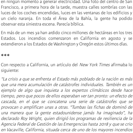
en ningún momento a generar electricidad. Una foto del centro de San
Francisco, a primera hora de la tarde, muestra calles sombrías con las
luces de los coches encendidas, luces en las ventanas de los edificios y
un cielo naranja. En toda el Área de la Bahía, la gente ha podido
observar esta siniestra escena. Parecía bíblica.
En más de un mes ya han ardido cinco millones de hectáreas en los tres
Estados. Los incendios comenzaron en California en agosto y se
extendieron a los Estados de Washington y Oregón estos últimos días.
***
Con respecto a California, un artículo del
New York Times
afirmaba lo
siguiente:
“La crisis a que se enfrenta el Estado más poblado de la nación es más
que una mera acumulación de catástrofes individuales. También es un
ejemplo de algo que inquieta a los expertos climáticos desde hace
tiempo, pero que pocos de ellos esperaban ver tan pronto: un efecto de
cascada, en el que se concatena una serie de catástrofes que se
provocan o amplifican unas a otras. “Tumbas las fichas de dominó de
una manera que la gente estadounidense jamás ha imaginado”, ha
declarado Roy Wright, quien dirigió los programas de resiliencia de la
Agencia Federal de Gestión de las Emergencias hasta 2018 y que se crio
en Vacaville, California, situada cerca de uno de los mayores incendios