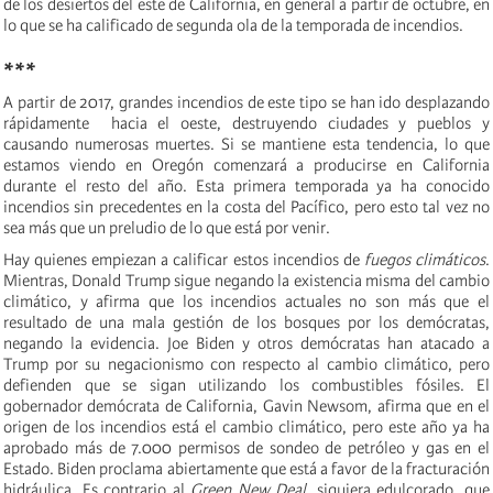
de los desiertos del este de California, en general a partir de octubre, en
lo que se ha calificado de segunda ola de la temporada de incendios.
***
A partir de 2017, grandes incendios de este tipo se han ido desplazando
rápidamente hacia el oeste, destruyendo ciudades y pueblos y
causando numerosas muertes. Si se mantiene esta tendencia, lo que
estamos viendo en Oregón comenzará a producirse en California
durante el resto del año. Esta primera temporada ya ha conocido
incendios sin precedentes en la costa del Pacífico, pero esto tal vez no
sea más que un preludio de lo que está por venir.
Hay quienes empiezan a calificar estos incendios de
fuegos climáticos
.
Mientras, Donald Trump sigue negando la existencia misma del cambio
climático, y afirma que los incendios actuales no son más que el
resultado de una mala gestión de los bosques por los demócratas,
negando la evidencia. Joe Biden y otros demócratas han atacado a
Trump por su negacionismo con respecto al cambio climático, pero
defienden que se sigan utilizando los combustibles fósiles. El
gobernador demócrata de California, Gavin Newsom, afirma que en el
origen de los incendios está el cambio climático, pero este año ya ha
aprobado más de 7.000 permisos de sondeo de petróleo y gas en el
Estado. Biden proclama abiertamente que está a favor de la fracturación
hidráulica. Es contrario al
Green New Deal
, siquiera edulcorado, que