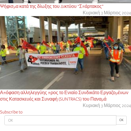
Ψήφισμα κατά της δίωξης του Δικτύου “Σπάρτακος”
Κυριακή 3 Μάρτιος 2024
Απόφαση αλληλεγγύης προς το Ενιαίο Συνδικάτο Εργαζομένων
στις Κατασκευές και Συναφή (SUNTRACS) του Παναμά
Κυριακή 3 Μάρτιος 2024
Subscribe to
OK
OK