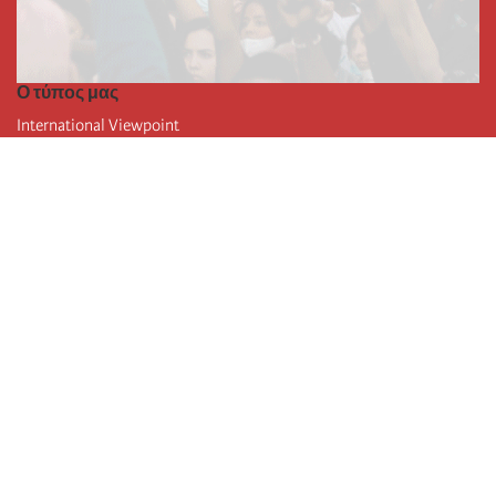
Ο τύπος μας
International Viewpoint
Punto de vista internacional
Inprecor
Facebook
Twitter
Η Διεθνής
Τελευταίο συνέδριο της Διεθνούς
Ανακοινώσεις του Εκτελεστικού Γραφείου
Μορφωτικό Ίδρυμα (IIRE)
Διεθνές κάμπινγκ
Συγγραφείς
Video
RSS