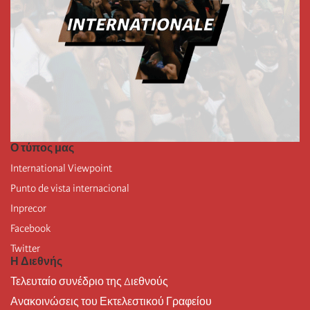
Ο τύπος μας
International Viewpoint
Punto de vista internacional
Inprecor
Facebook
Twitter
Η Διεθνής
Τελευταίο συνέδριο της Διεθνούς
Ανακοινώσεις του Εκτελεστικού Γραφείου