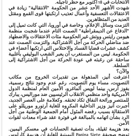
الانتخابات في 18 أكتوبر مع حظر تأجيله.
شهدت الأشهر الأحد عشر من الحكومة "الانتقالية" زيادة في
الاعتقالات التعسفية وأعمال تعذيب ارتكبتها قوى القمع ومقتل
العديد من المتظاهرين.
التزمت وسائل الإعلام، وخاصة في أوروبا، التي كانت تميل إلى
"الدفاع عن الديمقراطية" الصمت التام عندما شجبت منظمة
هيومن رايتس ووتش غير الحكومية مئات الاعتقالات والاضطهاد
ضد مناضلي الحركة من أجل الاشتراكية. والتزمت الصمت عند
كشف عشرات قضايا الفساد والاختلاس التي ارتكبها أعضاء في
الحكومة. ليس من المستغرب أن يعبر الشعب البوليفي بأغلبية
ساحقة عن رغبته في عودة الحركة من أجل الاشتراكية إلى
السلطة.
والآن؟
اعترفت أنيز، المذهولة من تقديرات الخروج من مكاتب
التصويت، مساء يوم التصويت، رغم عدم وجود نتائج رسمية،
بفوز آرس، بينما لويس ألماغرو، الأمين العام لمنظمة الدول
الأمريكية وأحد منظمي الانقلاب الرئيسيين ضد موراليس، يبارك
للمنتصر ورائحة النفاق تكاد تخنقه. وكعلامة على العصر الجديد،
أجبرت آنيز وزير الداخلية المكروه للغاية أرتورو موريللو على
الاستقالة بسبب رفضه المثول أمام الجمعية الوطنية من أجل
الرد بشأن اتهامه بالمبالغة في فوترة عقد شراء معدات لقوات
الأمن.
بعد هزيمة ثقيلة، بدأت تصفية الحسابات في معسكر اليمين.
توضح صحيفة Pagina Siete اليمينية للغاية أن هزيمة كارلوس