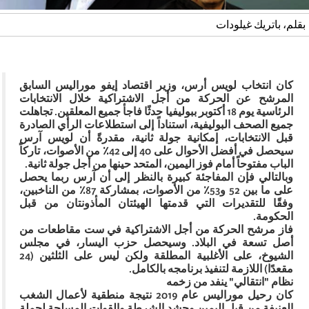
بقلم، باتريك غيلودات
كان انتخاب لويس أرس، وزير اقتصاد إيفو موراليس السابق
المرشح عن الحركة من أجل الاشتراكية خلال الانتخابات
الرئاسية يوم 18 أكتوبر ببوليفيا حدثًا فاجأ جميع المعلقين. تجاهلت
جميع الصحف البوليفية، استناداً إلى استطلاعات الرأي الصادرة
قبل الانتخابات، إمكانية جولة ثانية، مقدرةً أن لويس آرس
سيحصل في أفضل الأحوال على 40 إلى 42٪ من الأصوات، تاركاً
الباب مفتوحاً أمام فوز اليمين، المتحد حينها من أجل جولة ثانية.
وبالتالي فإن المفاجئة كبيرة بالنظر إلى أن آرس ربما يحصل
على ما بين 52 و53٪ من الأصوات، بمشاركة 87٪ من الناخبين،
وفقًا للتقديرات التي قدمتها الهيئتان المأذونتان من قبل
الحكومة.
فاز مرشح الحركة من أجل الاشتراكية في ست مقاطعات من
أصل تسعة في البلاد. وسيحصل حزب اليسار، في مجلس
الشيوخ، على الأغلبية المطلقة ولكن ليس على الثلثين (24
مقعدًا) اللازمة لتنفيذ برنامجه بالكامل.
نظام "انتقالي" ينفد من زخمه
كان رحيل موراليس عام 2019 نتيجة منطقية لأعمال الشغب
العنيفة من قبل اليمين وحشد الشرطة والقوات المسلحة لحملة