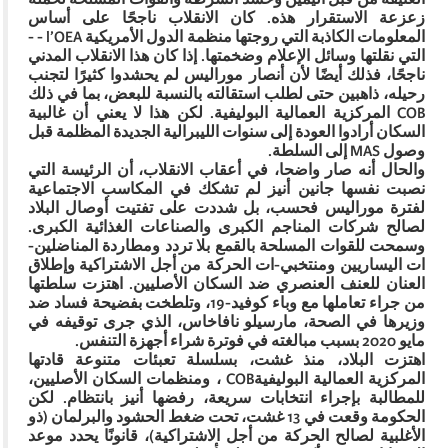
زعزعة الاستقرار هذه. كان الانقلاب ناجحًا على أساس
المعلومات الكاذبة التي روجتها منظمة الدول الأمريكية l’OEA - -
التي نقلتها وسائل الإعلام وضخمتها. إذا كان هذا الانقلاب المدني
ناجحًا، فذلك أيضًا لأن أنصار موراليس لم يحشدوا كثيرًا لتجنب
رحيله، ذاهبين حتى لطلب استقالته بالنسبة للبعض، بما في ذلك
COB المركزية العمالية البوليفية. لكن هذا لا يعني أن غالبية
السكان أرادوا العودة إلى سنوات الليبرالية الجديدة المظلمة قبل
وصول MAS إلى السلطة.
والحال أنه صار واضحا، في أعقاب الانقلاب، أن الرئيسة التي
نصبت نفسها جانين أنيز لم تشكك في المكاسب الاجتماعية
لفترة موراليس فحسب، بل شددت على تفتيت أوصال البلاد
لصالح شركات المناجم الكبرى والصناعات الغذائية الكبرى.
وسمحت للقوات المسلحة بالقمع بلا تردد ومطاردة المناضلين-
ات اليساريين ومنتخبي-ات الحركة من أجل الاشتراكية وإطلاق
العنان للعنف العنصري ضد السكان الأصليين. اهتزت سلطتها
من جراء تعاملها مع وباء كوفيد-19، وتلطخت بفضيحة فساد ضد
وزيرها في الصحة، مارسيلو نافاخاس، الذي جرى توقيفه في
مايو 2020 بسبب مبالغته في فوترة شراء أجهزة التنفس.
اهتزت البلاد، منذ غشت، بسلسلة تعبئات متنوعة قادتها
المركزية العمالية البوليفيةCOB ، ومنظمات السكان الأصليين،
للمطالبة بإجراء انتخابات سريعة، رفضها أنيز بانتظام. لكن
الحكومة وقعت في 13 غشت، تحت ضغط الحشود والبرلمان (ذو
الأغلبية لصالح الحركة من أجل الاشتراكية)، قانونًا يحدد موعد