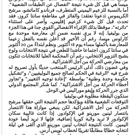
ميسا هي قبل كل شيء نتيجة "انفصال عن الطبقات الشعبية".
أما بالنسبة للزعيم اليميني المتطرف، فرناندو كاماتشو، مرشح
الكريموس (دعونا نعتقد) والفائز في مقاطعة سانتا كروز، فقد
تحدث قبل كل شيء كزعيم إقليمي، وأصر على استثناء
"دائرته"، موقظا بذلك الإغراء الانفصالي القوي جدا في هذا الجزء
من بوليفيا. إنه لا يرى نفسه ضمن أي معارضة موحدة مع
كارلوس ميسا، رغم أن الأخير قد أعلن نفسه بالفعل زعيما
للمعارضة بأكملها مساء يوم 18 أكتوبر. ونظم ابتداءً من 20 أكتوبر
في سانتا كروز، اجتماعا حاشدا للطعن في نتيجة الانتخابات ولوح
بشبح التزوير الانتخابي، رغم أن المحكمة العليا للانتخابات تتكون
من معارضي الحركة من أجل الاشتراكية.
وفي غضون ذلك، أدلى الرئيس المنتخب حديثًا بأول تصريح له
شرح فيه "الرغبة في الحكم لصالح جميع البوليفيين"، و"تشكيل
حكومة وحدة وطنية" بواسطة "إعادة توجيه التغيير" و"تجاوز
أخطاء الحركة من أجل الاشتراكية". كما شكر المجتمع الدولي
الذي جرر الحركة وإيفو موراليس في الوحل.
ستكون اليقظة مطلوبة في بوليفيا
التوقعات الشعبية هائلة ويؤكدها حجم النتيجة التي حققها مرشح
الحركة من أجل الاشتراكية. لكن ينبغي موازاة هذا الانتصار
بانتصار لينين مورينو في الإكوادور. إذا كانت غالبية سكان
الإكوادور لا تريد ولاية كوريا إضافية، فإنها لا تريد أيضا عودة
اليمين. كانت النتيجة انتخاب لينين مورينو الذي ألقى في ليلة
انتخابه خطابًا مطابقًا تقريبًا لخطاب لويس آرس.