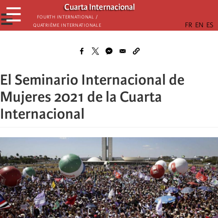
Skip
Cuarta Internacional
☰
to
☰
Fourth International /
Quatrième internationale
main
content
El Seminario Internacional de
Mujeres 2021 de la Cuarta
Internacional