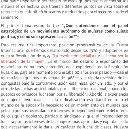
Una parte importante del trabajo de estos grupos fue el encontrar los
materiales de lectura que trajeran diferentes puntos de vista sobre el
tema —lo que significó buscarlos y traducirlos para ofrecerlos a todo el
seminario.
El primer tema escogido fue “
¿Qué entendemos por el papel
estratégico de un movimiento autónomo de mujeres como sujeto
político, y cómo se expresa en la acción?”-
Esto resume una importante posición programática de la Cuarta
Internacional que hemos desarrollado desde los 1970 y adoptamos en
nuestra Resolución de 1979 “
La revolución socialista y la lucha por la
liberación de la mujer
”. En el marco del desarrollo espontáneo del
movimiento de mujeres, aprendido de la experiencia de la Revolución
Rusa, que, para ese momento solo estaba 60 años en el pasado —casi el
mismo lapso que hoy nos separa de 1968— y la rápida reversión de las
conquistas bajo la contrarrevolución estalinista, por un lado, y por el
otro de las luchas anticoloniales por la liberación nacional, cuando los
pueblos colonizados luchaban por su liberación. Abordó la experiencia
de mujeres involucradas en la radicalización estudiantil en todo el
mundo de la época y la necesidad de un movimiento de mujeres que
peleara por sus necesidades e intereses, independientemente del interés
de cualquier gobierno, partido o sindicato y que, al mismo tiempo
luchara por los intereses de las mujeres más oprimidas y explotadas, lo
que necesariamente le daría un carácter de lucha de clases. Nuestra