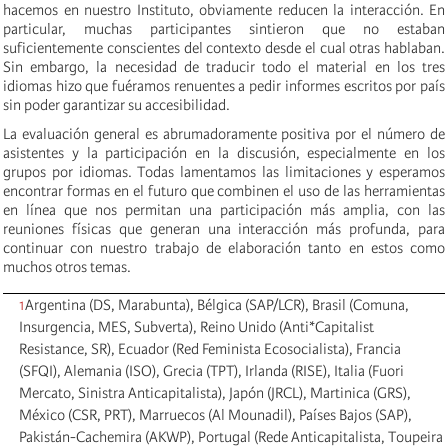
hacemos en nuestro Instituto, obviamente reducen la interacción. En
particular, muchas participantes sintieron que no estaban
suficientemente conscientes del contexto desde el cual otras hablaban.
Sin embargo, la necesidad de traducir todo el material en los tres
idiomas hizo que fuéramos renuentes a pedir informes escritos por país
sin poder garantizar su accesibilidad.
La evaluación general es abrumadoramente positiva por el número de
asistentes y la participación en la discusión, especialmente en los
grupos por idiomas. Todas lamentamos las limitaciones y esperamos
encontrar formas en el futuro que combinen el uso de las herramientas
en línea que nos permitan una participación más amplia, con las
reuniones físicas que generan una interacción más profunda, para
continuar con nuestro trabajo de elaboración tanto en estos como
muchos otros temas.
1
Argentina (DS, Marabunta), Bélgica (SAP/LCR), Brasil (Comuna,
Insurgencia, MES, Subverta), Reino Unido (Anti*Capitalist
Resistance, SR), Ecuador (Red Feminista Ecosocialista), Francia
(SFQI), Alemania (ISO), Grecia (TPT), Irlanda (RISE), Italia (Fuori
Mercato, Sinistra Anticapitalista), Japón (JRCL), Martinica (GRS),
México (CSR, PRT), Marruecos (Al Mounadil), Países Bajos (SAP),
Pakistán-Cachemira (AKWP), Portugal (Rede Anticapitalista, Toupeira