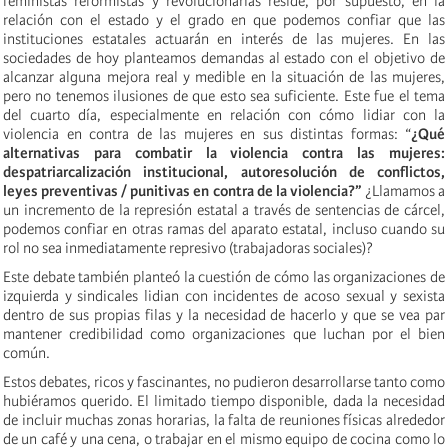
feministas reformistas y revolucionarias reside, por supuesto, en la
relación con el estado y el grado en que podemos confiar que las
instituciones estatales actuarán en interés de las mujeres. En las
sociedades de hoy planteamos demandas al estado con el objetivo de
alcanzar alguna mejora real y medible en la situación de las mujeres,
pero no tenemos ilusiones de que esto sea suficiente. Este fue el tema
del cuarto día, especialmente en relación con cómo lidiar con la
violencia en contra de las mujeres en sus distintas formas: “
¿Qué
alternativas para combatir la violencia contra las mujeres:
despatriarcalización institucional, autoresolución de conflictos,
leyes preventivas / punitivas en contra de la violencia?”
¿Llamamos a
un incremento de la represión estatal a través de sentencias de cárcel,
podemos confiar en otras ramas del aparato estatal, incluso cuando su
rol no sea inmediatamente represivo (trabajadoras sociales)?
Este debate también planteó la cuestión de cómo las organizaciones de
izquierda y sindicales lidian con incidentes de acoso sexual y sexista
dentro de sus propias filas y la necesidad de hacerlo y que se vea par
mantener credibilidad como organizaciones que luchan por el bien
común.
Estos debates, ricos y fascinantes, no pudieron desarrollarse tanto como
hubiéramos querido. El limitado tiempo disponible, dada la necesidad
de incluir muchas zonas horarias, la falta de reuniones físicas alrededor
de un café y una cena, o trabajar en el mismo equipo de cocina como lo