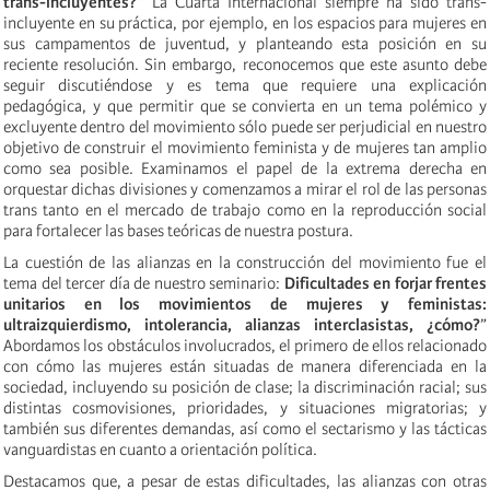
trans-incluyentes?”
La Cuarta Internacional siempre ha sido trans-
incluyente en su práctica, por ejemplo, en los espacios para mujeres en
sus campamentos de juventud, y planteando esta posición en su
reciente resolución. Sin embargo, reconocemos que este asunto debe
seguir discutiéndose y es tema que requiere una explicación
pedagógica, y que permitir que se convierta en un tema polémico y
excluyente dentro del movimiento sólo puede ser perjudicial en nuestro
objetivo de construir el movimiento feminista y de mujeres tan amplio
como sea posible. Examinamos el papel de la extrema derecha en
orquestar dichas divisiones y comenzamos a mirar el rol de las personas
trans tanto en el mercado de trabajo como en la reproducción social
para fortalecer las bases teóricas de nuestra postura.
La cuestión de las alianzas en la construcción del movimiento fue el
tema del tercer día de nuestro seminario:
Dificultades en forjar frentes
unitarios en los movimientos de mujeres y feministas:
ultraizquierdismo, intolerancia, alianzas interclasistas, ¿cómo?
”
Abordamos los obstáculos involucrados, el primero de ellos relacionado
con cómo las mujeres están situadas de manera diferenciada en la
sociedad, incluyendo su posición de clase; la discriminación racial; sus
distintas cosmovisiones, prioridades, y situaciones migratorias; y
también sus diferentes demandas, así como el sectarismo y las tácticas
vanguardistas en cuanto a orientación política.
Destacamos que, a pesar de estas dificultades, las alianzas con otras