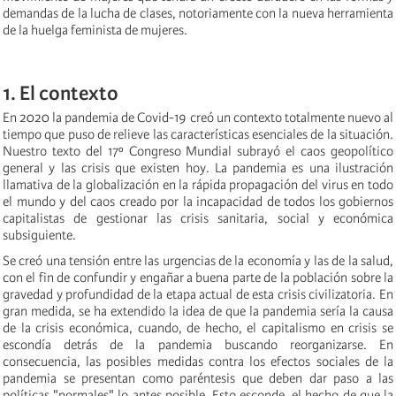
demandas de la lucha de clases, notoriamente con la nueva herramienta
de la huelga feminista de mujeres.
1. El contexto
En 2020 la pandemia de Covid-19 creó un contexto totalmente nuevo al
tiempo que puso de relieve las características esenciales de la situación.
Nuestro texto del 17º Congreso Mundial subrayó el caos geopolítico
general y las crisis que existen hoy. La pandemia es una ilustración
llamativa de la globalización en la rápida propagación del virus en todo
el mundo y del caos creado por la incapacidad de todos los gobiernos
capitalistas de gestionar las crisis sanitaria, social y económica
subsiguiente.
Se creó una tensión entre las urgencias de la economía y las de la salud,
con el fin de confundir y engañar a buena parte de la población sobre la
gravedad y profundidad de la etapa actual de esta crisis civilizatoria. En
gran medida, se ha extendido la idea de que la pandemia sería la causa
de la crisis económica, cuando, de hecho, el capitalismo en crisis se
escondía detrás de la pandemia buscando reorganizarse. En
consecuencia, las posibles medidas contra los efectos sociales de la
pandemia se presentan como paréntesis que deben dar paso a las
políticas "normales" lo antes posible. Esto esconde, el hecho de que la