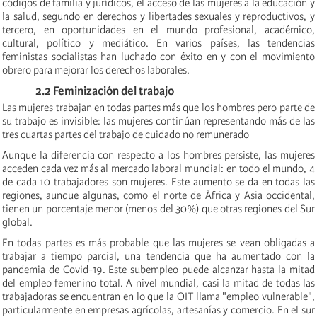
códigos de familia y jurídicos, el acceso de las mujeres a la educación y
la salud, segundo en derechos y libertades sexuales y reproductivos, y
tercero, en oportunidades en el mundo profesional, académico,
cultural, político y mediático. En varios países, las tendencias
feministas socialistas han luchado con éxito en y con el movimiento
obrero para mejorar los derechos laborales.
2.2 Feminización del trabajo
Las mujeres trabajan en todas partes más que los hombres pero parte de
su trabajo es invisible:
las mujeres continúan representando más de las
tres cuartas partes del trabajo de cuidado no remunerado
Aunque la diferencia con respecto a los hombres persiste, las mujeres
acceden cada vez más al mercado laboral mundial: en todo el mundo, 4
de cada 10 trabajadores son mujeres. Este aumento se da en todas las
regiones, aunque algunas, como el norte de África y Asia occidental,
tienen un porcentaje menor (menos del 30%) que otras regiones del Sur
global.
En todas partes es más probable que las mujeres se vean obligadas a
trabajar a tiempo parcial, una tendencia que ha aumentado con la
pandemia de Covid-19. Este subempleo puede alcanzar hasta la mitad
del empleo femenino total. A nivel mundial, casi la mitad de todas las
trabajadoras se encuentran en lo que la OIT llama "empleo vulnerable",
particularmente en empresas agrícolas, artesanías y comercio. En el sur