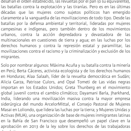
desafían el orden establecido, las revueltas por el pan (o su equivalente),
las batallas contra la explotación y las tiranías. Pero es en las últimas
décadas que las mujeres como sujetos políticos han emergido
claramente a la vanguardia de las movilizaciones de todo tipo. Desde las
batallas por la defensa ambiental y territorial,
lideradas
por mujeres
campesinas e indígenas, pero también dentro de los movimientos
urbanos, contra la acción depredadora y devastadora de las
multinacionales en cuestiones de tierra y agua; en las luchas por los
derechos humanos y contra la represión estatal y paramilitar, las
movilizaciones contra el racismo y la criminalización
y exclusión de los
migrantes
.
Solo por nombrar algunos: Máxima Acuña y su batalla contra la minería
en Perú; Berta Cáceres, activista ecologista y de los derechos humanos
en Honduras; Alaa Salaah, líder de la revuelta democrática en Sudán;
Alicia Garza, Patrisse Culors, and Opal Tometi de Las vidas negras
importan en los Estados Unidos; Greta Thunberg en el movimiento
global juvenil contra el cambio climático; Dayamani Barla, Jharkhand,
India, liderando una movilización masiva contra la mayor empresa
siderúrgica del mundo ArcelorMittal, el Consejo Pastoral de Mujeres
Masai en Loliondo, que lidera las luchas por la tierra; y
Mujeres Unidas y
Activas (MUA), una organización de base de mujeres inmigrantes latinas
en la Bahía de San Francisco que desempeñó un papel clave en la
aprobación en 2013 de la ley sobre los derechos de las trabajadoras