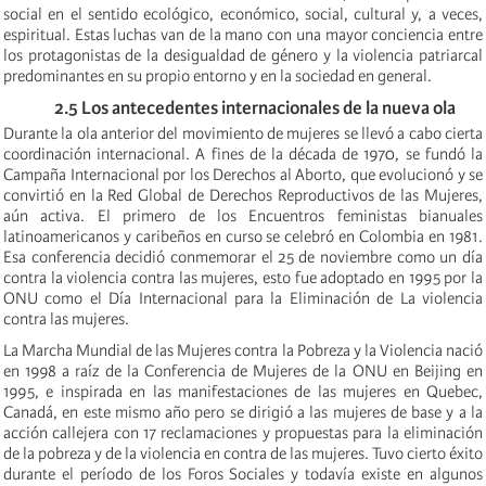
social en el sentido ecológico, económico, social, cultural y, a veces,
espiritual. Estas luchas van de la mano con una mayor conciencia entre
los protagonistas de la desigualdad de géner
o y la violencia patriarcal
predominantes
en su propio entorno y en la sociedad en general.
2.5 Los antecedente
s internacionales
de la nueva ola
Durante la ola anterior del movimiento de mujeres
se llevó a cabo cierta
coordinación internacional. A fines de la década de 1970, se fundó la
Campaña Internacional por los Derechos al Aborto, que evolucionó y se
convirtió en la Red Global de Derechos Reproductivos de las Mujeres,
aún activa. El primero de los Encuentros feministas bianuales
latinoamericanos y caribeños en curso se celebró en Colombia en 1981.
Esa conferencia decidió conmemorar el 25 de noviembre como un día
contra la violencia contra las mujeres, esto fue adoptado en 1995 por la
ONU como el Día Internacional para la Eliminación de La violencia
contra las mujeres.
La Marcha Mundial de las Mujeres contra la Pobreza y la Violencia nació
en 1998 a raíz de la Conferencia de Mujeres de la ONU en Beijing en
1995, e inspirada en las manifestaciones de las mujeres en Quebec,
Canadá
, en este mismo año pero se dirigió a las mujeres de base y a la
acción callejera con 17 reclamaciones y propuestas para la eliminación
de la pobreza y de la violencia en contra de las mujeres. Tuvo cierto éxito
durante el período de los Foros Sociales y todavía existe en algunos