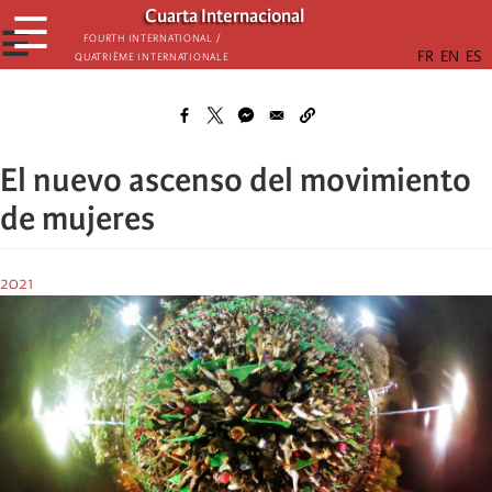
Skip
Cuarta Internacional
☰
to
☰
Fourth International /
Quatrième internationale
main
content
El nuevo ascenso del movimiento
de mujeres
2021