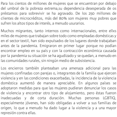
Para los cientos de millones de mujeres que se encuentran por debajo
del umbral de la pobreza extrema,su dependencia desesperada de os
préstamos para sobrevivir se ha agravado. De los 250 millones de
clientes de microcréditos, más del 80% son mujeres muy pobres que
sufren los altos tipos de interés, a menudo usurarios.
Muchos migrantes, tanto internos como internacionales, entre ellxs
miles de mujeres que trabajan sobre todo como empleadas domésticas y
en el sector textil, han sido expulsadxs de los lugares donde trabajaban
antes de la pandemia. Emigraron en primer lugar porque no podían
encontrar empleo en su país y con la contracción económica causada
por la pandemia su situación se ha agudizado y se quedan, a menudo en
las comunidades rurales, sin ningún medio de subsistencia.
Los encierros también planteaban una amenaza adicional para las
mujeres confinadas con parejas o, integrantes de la familia que ejercen
violencia y en las condiciones exacerbadas, la incidencia de la violencia
doméstica aumentó de manera apreciable. En algunos países se
adoptaron medidas para que las mujeres pudieran denunciar los casos
de violencia y encontrar otro tipo de alojamiento, pero éstas fueron
inadecuadas y de corta duración. Muchas personas LGBTIQ,
especialmente jóvenes, han sido obligadas a volver a sus familias de
origen, lo que a menudo ha dado lugar a la violencia y a una mayor
represión contra ellas.