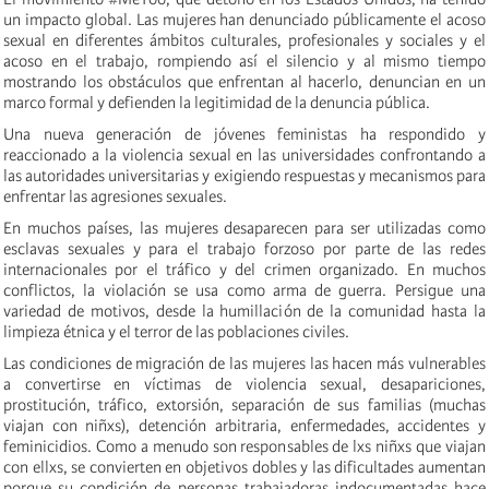
un impacto global. Las mujeres han denunciado públicamente el acoso
sexual en diferentes ámbitos culturales, profesionales y sociales y el
acoso en el trabajo, rompiendo así el silencio y al mismo tiempo
mostrando los obstáculos que enfrentan al hacerlo, denuncian en un
marco formal y defienden la legitimidad de la denuncia pública.
Una nueva generación de jóvenes feministas ha respondido y
reaccionado a la violencia sexual en las universidades confrontando a
las autoridades universitarias y exigiendo respuestas y mecanismos para
enfrentar las agresiones sexuales.
En muchos países, las mujeres desaparecen para ser utilizadas como
esclavas sexuales y para el trabajo forzoso por parte de las redes
internacionales por el tráfico y del crimen organizado.
En muchos
conflictos, la violación se usa como arma de guerra. Persigue una
variedad de motivos, desde la humillación de la comunidad hasta la
limpieza étnica y el terror de las poblaciones civiles.
Las condiciones de migración de las mujeres las hacen
más vulnerables
a convertirse en víctimas de violencia sexual, desapariciones,
prostitución, tráfico, extorsión, separación de sus familias (muchas
viajan con niñxs), detención arbitraria, enfermedades, accidentes y
feminicidios. Como a menudo son responsables de lxs niñxs que viajan
con ellxs, se convierten en objetivos dobles y las dificultades aumentan
porque su condición de personas trabajadoras indocumentadas hace