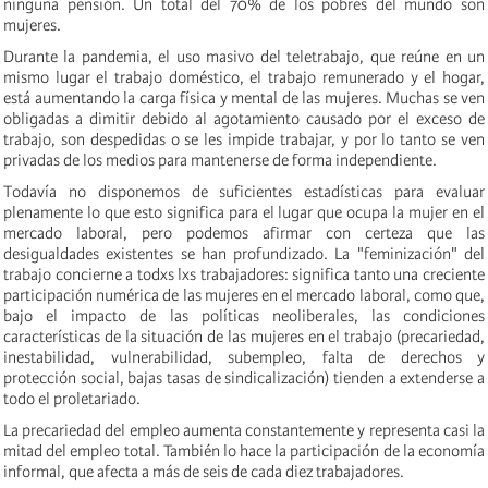
ninguna pensión. Un total del 70% de los pobres del mundo son
mujeres.
Durante la pandemia, el uso masivo del teletrabajo, que reúne en un
mismo lugar el trabajo doméstico, el trabajo remunerado y el hogar,
está aumentando la carga física y mental de las mujeres.
Muchas se ven
obligadas a dimitir debido al agotamiento causado por el exceso de
trabajo, son despedidas o se les impide trabajar, y por lo tanto se ven
privadas de los medios para mantenerse de forma independiente.
Todavía no disponemos de suficientes estadísticas para evaluar
plenamente lo que esto significa para el lugar que ocupa la mujer en el
mercado laboral, pero podemos afirmar con certeza que las
desigualdades existentes se han profundizado.
La "feminización" del
trabajo concierne a todxs lxs trabajadores:
significa tanto
una creciente
participación numérica de las mujeres en el mercado laboral, como que,
bajo el impacto de las
políticas neoliberales, las condiciones
características de la situación de las mujeres en el trabajo (precariedad,
inestabilidad, vulnerabilidad, subempleo, falta de derechos y
protección social, bajas tasas de sindicalización) tienden a extenderse a
todo el proletariado.
La precariedad del empleo aumenta constantemente y representa casi la
mitad del empleo total. También lo hace la participación de la economía
informal, que afecta a más de seis de cada diez trabajadores.