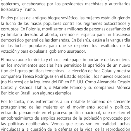
gobiernos, encabezados por los presidentes machistas y autoritarios
Bolsonaro y Trump.
En dos países del antiguo bloque soviético, las mujeres están dirigiendo
la lucha de las masas populares contra los regímenes autocráticos y
corruptos. En Polonia, movilizaron a millones de personas desafiando el
ya limitado derecho al aborto, creando el espacio para un trascenso
democrático general de las demandas. En Belarús, están a la vanguardia
de las luchas populares para que se respeten los resultados de la
votación y para expulsar al gobierno usurpador.
El nuevo auge feminista y el creciente papel importante de las mujeres
en los movimientos sociales han permitido la aparición de un nuevo
tipo de figuras políticas femeninas. La elección de Ada Colau y nuestra
compañera Teresa Rodríguez en el Estado español, los nuevos oradores
(no blancos) de la izquierda del DP en EE. UU. Como Alexandria Ocasio
Cortez y Rashida Tlahib, o Marielle Franco y su compañera Mónica
Benicio en Brasil, son algunos ejemplos.
Por lo tanto, nos enfrentamos a un notable fenómeno de creciente
protagonismo de las mujeres en el movimiento social y político,
entrando plenamente en el proceso político nacional, que resisten el
empobrecimiento de amplios sectores de la población provocado por
las políticas neoliberales.
Vemos que estas son en realidad luchas
vinculadas a la cuestión de la defensa de la vida, de la reproducción