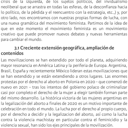
crisis de la izquierda, de los sujetos políticos, del invidualismo
neoliberal que se arrastra en todas las esferas, de la desconfianza hacia
lo político, de la pérdida y el reencuentro con la estrategia, etc.,) y, por
otro lado, nos encontramos con nuestras propias formas de lucha, con
una nueva gramática del movimiento feminista. Partimos de la idea de
que en este momento el movimiento feminista es un movimiento
creativo que puede
promover n
uevos debates y nuevas herramientas
para cambiar el mundo.
3.1
Creciente extensión geográfica, ampliación de
contenidos
Las movilizaciones se han extendido por todo el planeta, adquiriendo
mayor resonancia en América Latina y la periferia de Europa. Argentina,
Brasil, España y recientemente México lideran estas movilizaciones que
se han extendido y se están extendiendo a otros lugares. Las enormes
protestas por el derecho al aborto en Polonia en 2020
- que comenzó de
nuevo en 2021
- tras los intentos del gobierno polaco de criminalizar
casi por completo el derecho de la mujer a elegir también forman parte
del mismo desarrollo. La histórica victoria de las mujeres argentinas en
la legalización del aborto a finales de 2020 es un motivo importante de
celebración en todo el mundo. La lucha por el derecho al propio cuerpo,
por el derecho a decidir y la legalizacion del aborto, así como la lucha
contra la violencia machistay en particular contra el feminicidio y la
violencia sexual, han sido los ejes principales de la movilización.