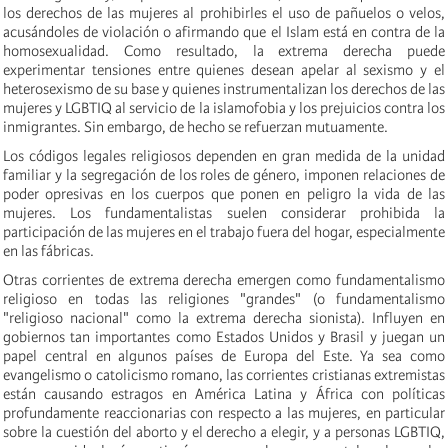
los derechos de las mujeres al prohibirles el uso de pañuelos o velos,
acusándoles de violación o afirmando que el Islam está en contra de la
homosexualidad. Como resultado, la extrema derecha puede
experimentar tensiones entre quienes desean apelar al sexismo y el
heterosexismo de su base y quienes instrumentalizan los derechos de las
mujeres y LGBTIQ al servicio de la islamofobia y los prejuicios contra los
inmigrantes. Sin embargo, de hecho se refuerzan mutuamente.
Los códigos legales religiosos dependen en gran medida de la unidad
familiar y la segregación de los roles de género, imponen relaciones de
poder opresivas en los cuerpos que ponen en peligro la vida de las
mujeres. Los fundamentalistas suelen considerar prohibida la
participación de las mujeres en el trabajo fuera del hogar, especialmente
en las fábricas.
Otras corrientes de extrema derecha emergen como fundamentalismo
religioso en todas las religiones "grandes" (o fundamentalismo
"religioso nacional" como la extrema derecha sionista). Influyen en
gobiernos tan importantes como Estados Unidos y Brasil y juegan un
papel central en algunos países de Europa del Este. Ya sea como
evangelismo o catolicismo romano, las corrientes cristianas extremistas
están causando estragos en América Latina y África con políticas
profundamente reaccionarias con respecto a las mujeres, en particular
sobre la cuestión del aborto y el derecho a elegir, y a personas LGBTIQ,