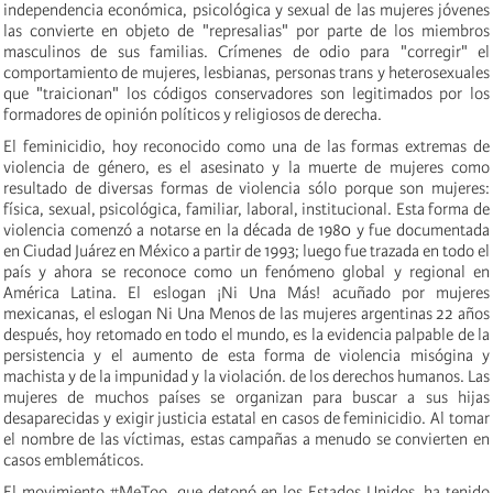
independencia económica, psicológica y sexual de las mujeres jóvenes
las convierte en objeto de "represalias" por parte de los miembros
masculinos de sus familias.
Crímenes de odio
para "corregir" el
comportamiento de mujeres, lesbianas, personas trans y heterosexuales
que "traicionan" los códigos conservadores son legitimados por los
formadores de opinión políticos y religiosos de derecha.
El feminicidio, hoy reconocido como una de las formas extremas de
violencia de género, es el asesinato y la muerte de mujeres como
resultado de diversas formas de violencia sólo porque son mujeres:
física, sexual, psicológica, familiar, laboral, institucional. Esta forma de
violencia comenzó a notarse en la década de 1980 y fue documentada
en Ciudad Juárez en México a partir de 1993; luego fue
trazada
en todo el
país y ahora se reconoce como un fenómeno global y regional en
América Latina. El eslogan ¡Ni Una Más! acuñado por mujeres
mexicanas, el eslogan Ni Una Menos de las mujeres argentinas 22 años
después, hoy retomado en todo el mundo, es la evidencia palpable de la
persistencia y el aumento de esta forma de violencia misógina y
machista y de la impunidad y la violación. de los derechos humanos. Las
mujeres de muchos países se organizan para buscar a sus hijas
desaparecidas y exigir justicia estatal en casos de feminicidio. Al tomar
el nombre de las víctimas, estas campañas a menudo se convierten en
casos emblemáticos.
El movimiento #MeToo, que detonó en los Estados Unidos, ha tenido