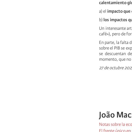
calentamiento gl
a) el
impacto que 
b)
los impactos qu
Un interesante art
café»), pero de fo
En parte, la falta
sobre el PIB se exp
se descuentan de
momento, que no d
27 de octubre 202
João Ma
Notas sobre la e
El frente único en