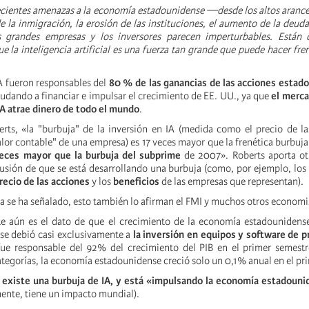
recientes amenazas a la economía estadounidense —desde los altos aranc
e la inmigración, la erosión de las instituciones, el aumento de la deuda 
s grandes empresas y los inversores parecen imperturbables. Están
 la inteligencia artificial es una fuerza tan grande que puede hacer fren
A fueron responsables del
80 % de las ganancias de las acciones estad
yudando a financiar e impulsar el crecimiento de EE. UU., ya que
el merca
IA atrae dinero de todo el mundo
.
ts, «la "burbuja" de la inversión en IA (medida como el precio de la
valor contable" de una empresa) es 17 veces mayor que la frenética burbu
veces mayor que la burbuja del subprime
de 2007». Roberts aporta ot
lusión de que se está desarrollando una burbuja (como, por ejemplo, los
recio de las acciones
y los
beneficios
de las empresas que representan).
ya se ha señalado, esto también lo afirman el FMI y muchos otros economi
e aún es el dato de que el crecimiento de la economía estadounidense
se debió casi exclusivamente a
la inversión en equipos y software de 
fue responsable del 92% del crecimiento del PIB en el primer semestr
ategorías, la economía estadounidense creció solo un 0,1% anual en el pr
a existe una burbuja de IA, y está «impulsando la economía estadounid
mente, tiene un impacto mundial).