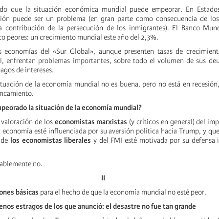
ado que la situación económica mundial puede empeorar. En Estado
ación puede ser un problema (en gran parte como consecuencia de los
a contribución de la persecución de los inmigrantes). El Banco Mun
co peores: un crecimiento mundial este año del 2,3%.
as economías del «Sur Global», aunque presenten tasas de crecimient
, enfrentan problemas importantes, sobre todo el volumen de sus deu
pagos de intereses.
situación de la economía mundial no es buena, pero no está en recesió
tancamiento.
mpeorado la situación de la economía mundial?
 valoración de los
economistas marxistas
(y críticos en general) del im
 economía esté influenciada por su aversión política hacia Trump, y que
 de
los economistas liberales
y del FMI esté motivada por su defensa 
bablemente no.
II
iones básicas
para el hecho de que la economía mundial no esté peor.
os estragos de los que anunció: el desastre no fue tan grande