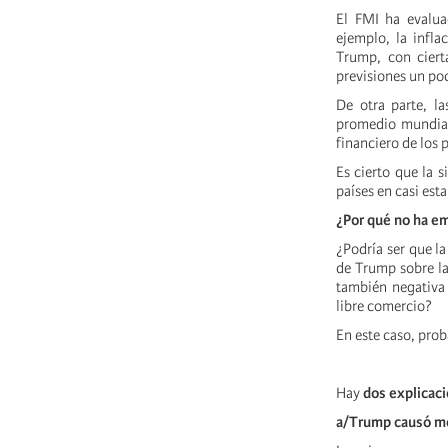
El FMI ha evalu
ejemplo, la infl
Trump, con ciert
previsiones un po
De otra parte, l
promedio mundial
financiero de los 
Es cierto que la 
países en casi es
¿Por qué no ha e
¿Podría ser que la
de Trump sobre la
también negativa
libre comercio?
En este caso, pro
Hay
dos explicac
a/Trump causó men