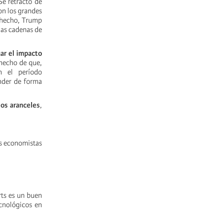
Se retractó de
ron los grandes
 hecho, Trump
las cadenas de
ar el impacto
 hecho de que,
n el período
nder de forma
los aranceles
,
os economistas
rts es un buen
ecnológicos en