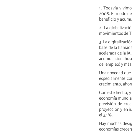
1. Todavía vivimo
2008. El modo de 
beneficio y acumu
2. La globalizaci
movimientos de T
3. La digitalizaci
base de la llamada
acelerada de la IA
acumulación, busca
del empleo) y más 
Una novedad que n
especialmente con
crecimiento, ahor
Con este hecho, y 
economía mundial 
previsión de cre
proyección y en j
el 3,1%.
Hay muchas desigu
economías crecerá