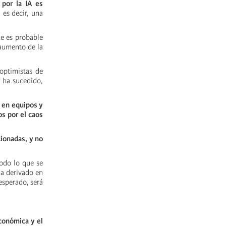
 por la IA es
 es decir, una
e es probable
 aumento de la
 optimistas de
o ha sucedido,
n en equipos y
s por el caos
cionadas, y no
todo lo que se
ha derivado en
esperado, será
económica y el