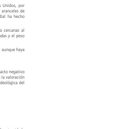
s Unidos, por
 aranceles de
dial ha hecho
o cercanas al
das y el peso
n, aunque haya
pacto negativo
 la valoración
ideológica del