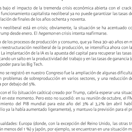
s bajo el impacto de la tremenda crisis económica abierta con el crack
funcionamiento capitalista neoliberal ya no puede garantizar las tasas d
lación de finales de los años ochenta y noventa.
ón neoliberal está en crisis; obviamente, la situación se ha acentuado c
rump desde enero. El
hegemon
en crisis intenta reafirmarse.
ón de los procesos de producción y consumo, que ya lleva 30-40 años en m
 reestructuración neoliberal de la producción, se intensifica ahora con l
. La implantación de la IA es la apuesta del capital para recuperar las tasa
ndo un salto en la productividad del trabajo y en las tasas de ganancia 
poder para las Big Tech.
o se registró en nuestro Congreso fue la ampliación de algunas dificult
 problemas de sobreproducción en varios sectores, y una reducción de
a por debajo del 5%.
con el lío (situación caótica) creado por Trump, cabría esperar una situac
en este momento. Pero esto no sucedió: en su reunión de octubre, el F
cimiento del PIB mundial para este año del 3% al 3,2% (en abril habí
ulio ya la había aumentado ligeramente), y mantuvo la previsión para el 
aldades: Europa (donde, con la excepción del Reino Unido, las otras tr
n menos del 1 %) y Japón, por ejemplo, se encuentran en una situación 