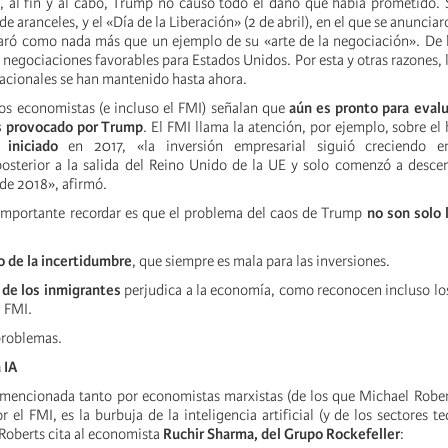
, al fin y al cabo, Trump no causó todo el daño que había prometido. 
 aranceles, y el «Día de la Liberación» (2 de abril), en el que se anuncia
laró como nada más que un ejemplo de su «arte de la negociación». De
negociaciones favorables para Estados Unidos. Por esta y otras razones, 
acionales se han mantenido hasta ahora.
os economistas (e incluso el FMI) señalan que
aún es pronto para evalu
s provocado por Trump
. El FMI llama la atención, por ejemplo, sobre el
t,
iniciado
en 2017, «la inversión empresarial siguió creciendo e
osterior a la salida del Reino Unido de la UE y solo comenzó a desce
 de 2018», afirmó.
importante recordar es que el problema del caos de Trump
no son solo 
 de la incertidumbre
, que siempre es mala para las inversiones.
 de los inmigrantes
perjudica a la economía, como reconocen incluso l
l FMI.
problemas.
 IA
 mencionada tanto por economistas marxistas (de los que Michael Robe
el FMI, es la burbuja de la inteligencia artificial (y de los sectores t
 Roberts cita al economista
Ruchir Sharma, del Grupo Rockefeller
: