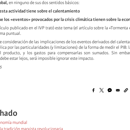
obal,
en ninguno de sus dos sentidos básicos:
esta actividad tiene sobre el calentamiento
e los «eventos» provocados por la crisis climática tienen sobre la ec
ículo publicado en el IVP trató este tema (el artículo sobre la «Tormenta 
rma puntual.
 de consideración de las implicaciones de los eventos derivados del calent
lica por las particularidades (y limitaciones) de la forma de medir el PIB: 
l producto, y los gastos para compensarlas son sumados. Sin emba
ebe estar lejos, será imposible ignorar este impacto.
5
chado
conomía mundial
 la tradición marxista revolucionaria