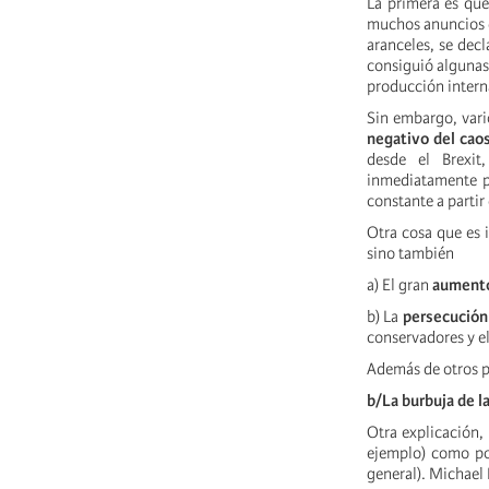
La primera es que
muchos anuncios de
aranceles, se dec
consiguió algunas 
producción intern
Sin embargo, vari
negativo del cao
desde el Brexi
inmediatamente p
constante a partir
Otra cosa que es 
sino también
a) El gran
aumento
b) La
persecución
conservadores y e
Además de otros 
b/La burbuja de la
Otra explicación,
ejemplo) como por 
general). Michael