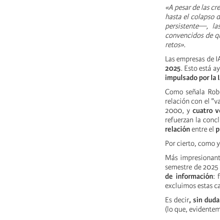
«A pesar de las c
hasta el colapso d
persistente—, la
convencidos de que
retos».
Las empresas de I
2025
. Esto está a
impulsado por la 
Como señala Rober
relación con el "
2000, y
cuatro 
refuerzan la conc
relación
entre el
p
Por cierto, como 
Más impresionant
semestre de 2025 
de información
: 
excluimos estas c
Es decir
, sin dud
(lo que, evidente