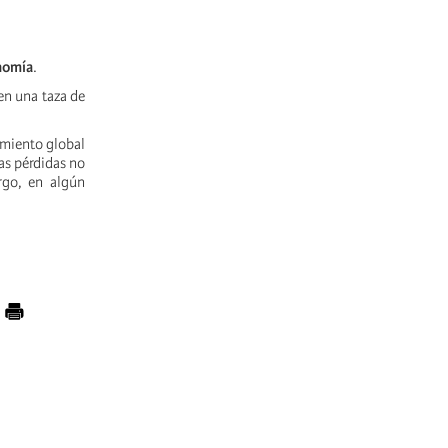
onomía
.
en una taza de
amiento global
las pérdidas no
rgo, en algún