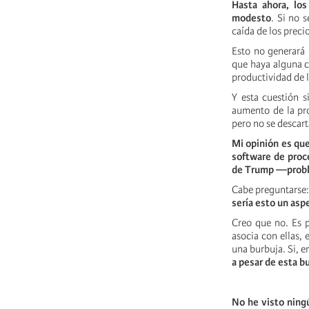
Hasta ahora, lo
modesto
. Si no 
caída de los preci
Esto no generará 
que haya alguna c
productividad de 
Y esta cuestión s
aumento de la pro
pero no se descart
Mi opinión es que
software de proc
de Trump —proble
Cabe preguntarse
sería esto un asp
Creo que no. Es p
asocia con ellas,
una burbuja. Si, e
a pesar de esta b
No he visto ningú