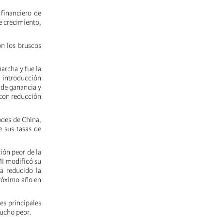
 financiero de
e crecimiento,
on los bruscos
archa y fue la
a introducción
s de ganancia y
(con reducción
ades de China,
 sus tasas de
ión peor de la
MI modificó su
a reducido la
próximo año en
es principales
mucho peor.