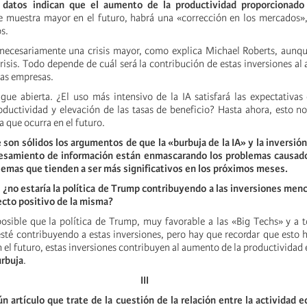
s datos indican que el aumento de la productividad proporcionado
se muestra mayor en el futuro, habrá una «corrección en los mercados»,
os.
necesariamente una crisis mayor, como explica Michael Roberts, aunqu
risis. Todo depende de cuál será la contribución de estas inversiones al
las empresas.
igue abierta. ¿El uso más intensivo de la IA satisfará las expectativas
ductividad y elevación de las tasas de beneficio? Hasta ahora, esto n
a que ocurra en el futuro.
 son sólidos los argumentos de que la «burbuja de la IA» y la inversió
esamiento de información están enmascarando los problemas causado
mas que tienden a ser más significativos en los próximos meses.
:
¿no estaría la política de Trump contribuyendo a las inversiones men
ecto positivo de la misma?
osible que la política de Trump, muy favorable a las «Big Techs» y a 
 esté contribuyendo a estas inversiones, pero hay que recordar que esto 
n el futuro, estas inversiones contribuyen al aumento de la productividad 
urbuja
.
III
n artículo que trate de la cuestión de la relación entre la actividad 