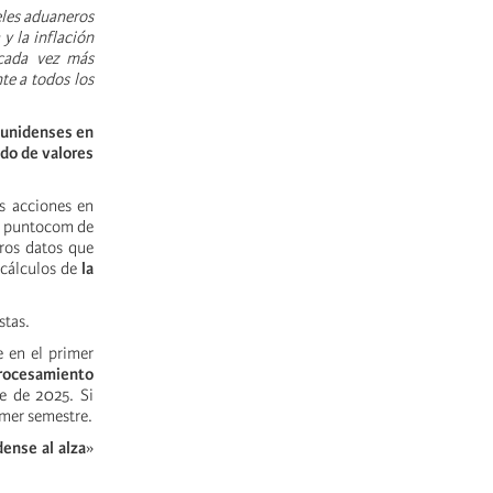
eles aduaneros
y la inflación
 cada vez más
te a todos los
ounidenses en
do de valores
s acciones en
ja puntocom de
ros datos que
 cálculos de
la
stas.
 en el primer
procesamiento
e de 2025. Si
imer semestre.
ense al alza
»