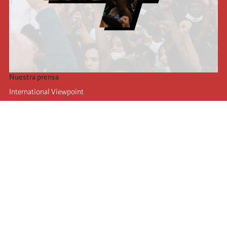
Nuestra prensa
International Viewpoint
Punto de vista internacional
Inprecor
Facebook
Twitter
La Internacional
Último Congreso de la Internacional
De
claraciones del Buró Ejecutivo
Instituto de formación (IIRE)
Campamento internacional