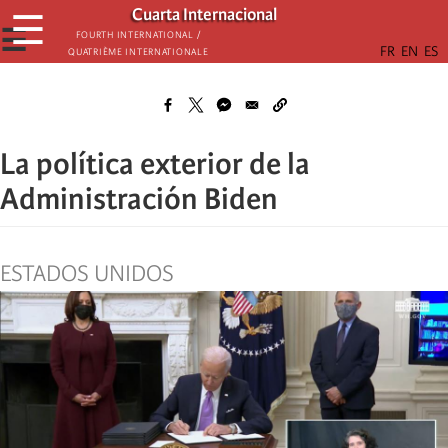
Skip
Cuarta Internacional
☰
to
☰
Fourth International /
Quatrième internationale
main
content
La política exterior de la
Administración Biden
ESTADOS UNIDOS