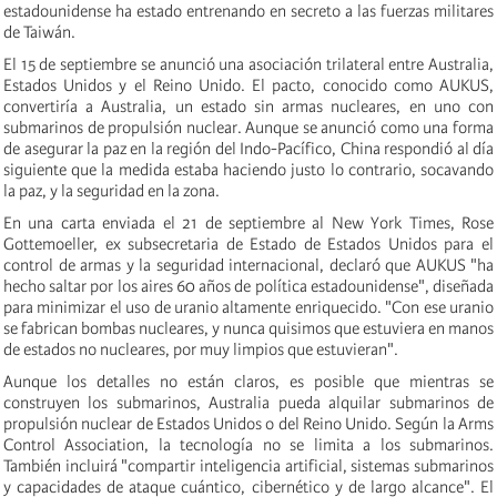
estadounidense ha estado entrenando en secreto a las fuerzas militares
de Taiwán.
El 15 de septiembre se anunció una asociación trilateral entre Australia,
Estados Unidos y el Reino Unido. El pacto, conocido como AUKUS,
convertiría a Australia, un estado sin armas nucleares, en uno con
submarinos de propulsión nuclear. Aunque se anunció como una forma
de asegurar la paz en la región del Indo-Pacífico, China respondió al día
siguiente que la medida estaba haciendo justo lo contrario, socavando
la paz, y la seguridad en la zona.
En una carta enviada el 21 de septiembre al New York Times, Rose
Gottemoeller, ex subsecretaria de Estado de Estados Unidos para el
control de armas y la seguridad internacional, declaró que AUKUS "ha
hecho saltar por los aires 60 años de política estadounidense", diseñada
para minimizar el uso de uranio altamente enriquecido. "Con ese uranio
se fabrican bombas nucleares, y nunca quisimos que estuviera en manos
de estados no nucleares, por muy limpios que estuvieran".
Aunque los detalles no están claros, es posible que mientras se
construyen los submarinos, Australia pueda alquilar submarinos de
propulsión nuclear de Estados Unidos o del Reino Unido. Según la Arms
Control Association, la tecnología no se limita a los submarinos.
También incluirá "compartir inteligencia artificial, sistemas submarinos
y capacidades de ataque cuántico, cibernético y de largo alcance". El