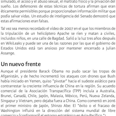
simulado, el acoso y el abuso sexual, el maltrato físico y la privación del
sueño. Los defensores de estas técnicas de tortura afirman que eran
éticamente permisibles porque proporcionaban información militar que
podía salvar vidas. Un estudio de inteligencia del Senado demostró que
estas afirmaciones eran falsas.
Tal vez sea menos recordado el vídeo de 2007 en el que los miembros de
la tripulación de un helicóptero Apache se ríen y matan a civiles,
incluidos niños, en una calle de Bagdad. Salió a la luz tres años después
en WikiLeaks y puede ser una de las razones por las que el gobierno de
Estados Unidos está tan ansioso por mantener encerrado a Julian
Assange.
Un nuevo frente
Aunque el presidente Barack Obama no pudo sacar las tropas de
Afganistán, y de hecho incrementó los ataques con drones que Bush
había iniciado en Yemen, quiso "pivotar" hacia el sudeste asiático para
contrarrestar la creciente influencia de China en la región. Su acuerdo
comercial de la Asociación Transpacífica (TPP) incluía a Australia,
Brunei, Canadá, Chile, Japón, Malasia, México, Perú, Nueva Zelanda,
Singapur y Vietnam, pero dejaba fuera a China. Como comentó en 2016
el primer ministro de Japón, Shinzo Abe: El "éxito o el fracaso de
Washington influirá en la dirección del sistema mundial de libre
comercio y [conformará] el entorno estratégico en Asia-Pacífico."
1