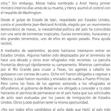
sitio." Sin embargo, Moise había nombrado a Ariel Henry primer
ministro interino días antes de su muerte, y Henry asumió el control con
el respaldo de Washington.
Desde el golpe de Estado de 1991, respaldado por Estados Unidos,
contra el presidente Jean-Bertrand Aristide, elegido por un movimiento
democrático de masas, la inestabilidad política del país ha coincidido
con una serie de tormentas tropicales, lluvias torrenciales, huracanes y
dos grandes terremotos, uno de ellos en agosto pasado. Poca ayuda
recibió.
A mediados de septiembre, 30.000 haitianos intentaron entrar en
Estados Unidos. Algunos habían sido desplazados por el terremoto de
hace una década y otros eran refugiados más recientes. La patrulla
fronteriza destruyó rápidamente su campamento. Mientras caminaban
por el Río Grande para cruzar a Texas, los agentes a caballo les
golpearon con correas de cuero. Ocho mil fueron obligados a regresar a
México; 2.000 fueron reunidos y enviados de vuelta a Puerto Príncipe.
Pero como las fotos de los agentes azotando a los refugiados se
difundieron, el gobierno de Biden se vio obligado a conceder a 12.000
haitianos el permiso de permanecer en el país hasta que sus solicitudes
de asilo sean evaluadas por los jueces de inmigración de Estados
Unidos. Otros 5.000 podrían tener la misma oportunidad.
¿No son todos ellos candidatos al asilo dado que Haití, el país más