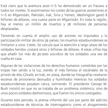
Está claro que la aventura post-11-S ha demostrado ser un fracaso a
todos los niveles. Si examinamos los costes de las guerras posteriores al
11-S en Afganistán, Pakistán, Irak, Siria y Yemen, Washington gastó 8
billones de dólares, una cuarta parte en Afganistán. En toda la región,
hay al menos un millón de muertos y 38 millones de personas
desplazadas.
Teniendo en cuenta el amplio uso de aviones no tripulados y la
participación militar de otros 39 países, los muertos estadounidenses se
limitaron a unos 7.000. Se calcula que la atención a largo plazo de los
soldados heridos costará otros 2 billones de dólares. A estas cifras hay
que añadir los más de 30.000 suicidios de los soldados una vez de
vuelta en casa.
Algunas de las violaciones de los derechos humanos cometidas por las
tropas han salido a la luz, siendo el más famoso el escándalo de la
prisión de Abu Ghraib, en Irak, en 2004, donde las fotografías revelaron
escenas de prisioneros desnudos y humillados mientras los soldados
estadounidenses posaban cerca, sonriendo. El presidente George W.
Bush insistió en que no se trataba de un problema sistémico, sino de
unos pocos soldados deshonrosos, que fueron los únicos castigados.
Durante este periodo, la prensa informó del uso por parte del ejército
estadounidense de técnicas de interrogatorio como el ahogamiento