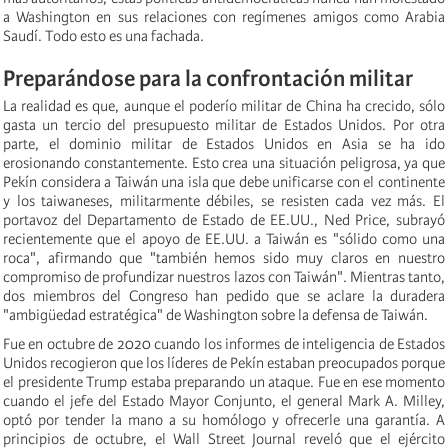
a Washington en sus relaciones con regímenes amigos como Arabia
Saudí. Todo esto es una fachada.
Preparándose para la confrontación militar
La realidad es que, aunque el poderío militar de China ha crecido, sólo
gasta un tercio del presupuesto militar de Estados Unidos. Por otra
parte, el dominio militar de Estados Unidos en Asia se ha ido
erosionando constantemente. Esto crea una situación peligrosa, ya que
Pekín considera a Taiwán una isla que debe unificarse con el continente
y los taiwaneses, militarmente débiles, se resisten cada vez más. El
portavoz del Departamento de Estado de EE.UU., Ned Price, subrayó
recientemente que el apoyo de EE.UU. a Taiwán es "sólido como una
roca", afirmando que "también hemos sido muy claros en nuestro
compromiso de profundizar nuestros lazos con Taiwán". Mientras tanto,
dos miembros del Congreso han pedido que se aclare la duradera
"ambigüedad estratégica" de Washington sobre la defensa de Taiwán.
Fue en octubre de 2020 cuando los informes de inteligencia de Estados
Unidos recogieron que los líderes de Pekín estaban preocupados porque
el presidente Trump estaba preparando un ataque. Fue en ese momento
cuando el jefe del Estado Mayor Conjunto, el general Mark A. Milley,
optó por tender la mano a su homólogo y ofrecerle una garantía. A
principios de octubre, el Wall Street Journal reveló que el ejército