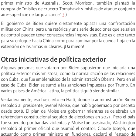
primer ministro de Australia, Scott Morrison, también planteó la
compra de "misiles de crucero Tomahawk y misiles de ataque conjunto
aire-superficie de largo alcance"
3
.
)
El gobierno de Biden quiere ciertamente aplazar una confrontación
militar con China, pero una retórica y una serie de acciones que se salen
de control pueden tener consecuencias imprevistas. Esto es cierto tanto
para su enfoque hacia China como para caminar por la cuerda floja en la
extensión de las armas nucleares. ¡Da miedo!
Otras iniciativas de política exterior
Algunas personas que votaron por Biden supusieron que iniciaría una
política exterior más amistosa, como la normalización de las relaciones
con Cuba, que fue emblemático de la administración Obama. Pero en el
caso de Cuba, Biden se sumó a las sanciones impuestas por Trump. En
varios países de América Latina, la política siguió siendo similar.
Verdaderamente, eso fue cierto en Haití, donde la administración Biden
respaldó al presidente Jovenel Moise, que había gobernado por decreto
desde 2018. El plan de Moise era gobernar mientras se celebraba un
referéndum constitucional seguido de elecciones en 2021. Pero el país
fue superado por bandas violentas y Moise fue asesinado, Washington
respaldó al primer oficial que asumió el control, Claude Joseph, que
actuando como primer ministro en funciones, declaró el "estado de