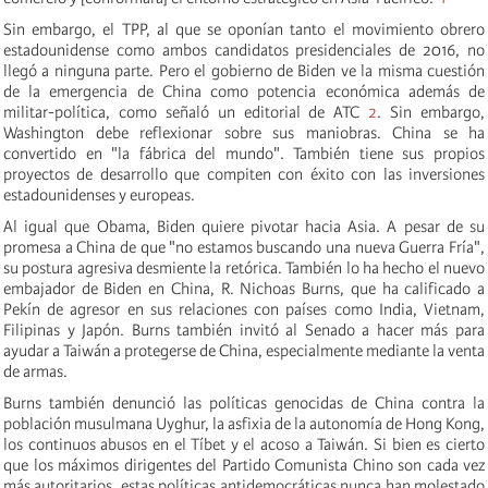
Sin embargo, el TPP, al que se oponían tanto el movimiento obrero
estadounidense como ambos candidatos presidenciales de 2016, no
llegó a ninguna parte. Pero el gobierno de Biden ve la misma cuestión
de la emergencia de China como potencia económica además de
militar-política, como señaló un editorial de ATC
2
. Sin embargo,
Washington debe reflexionar sobre sus maniobras. China se ha
convertido en "la fábrica del mundo". También tiene sus propios
proyectos de desarrollo que compiten con éxito con las inversiones
estadounidenses y europeas.
Al igual que Obama, Biden quiere pivotar hacia Asia. A pesar de su
promesa a China de que "no estamos buscando una nueva Guerra Fría",
su postura agresiva desmiente la retórica. También lo ha hecho el nuevo
embajador de Biden en China, R. Nichoas Burns, que ha calificado a
Pekín
de agresor en sus relaciones con países como India, Vietnam,
Filipinas y Japón. Burns también invitó al Senado a hacer más para
ayudar a Taiwán a protegerse de China, especialmente mediante la venta
de armas.
Burns también denunció las políticas genocidas de China contra la
población musulmana Uyghur, la asfixia de la autonomía de Hong Kong,
los continuos abusos en el Tíbet y el acoso a Taiwán. Si bien es cierto
que los máximos dirigentes del Partido Comunista Chino son cada vez
más autoritarios, estas políticas antidemocráticas nunca han molestado