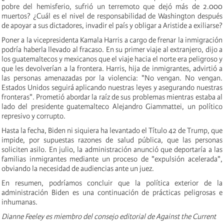
pobre del hemisferio, sufrió un terremoto que dejó más de 2.000
muertos? ¿Cuál es el nivel de responsabilidad de Washington después
de apoyar a sus dictadores, invadir el país y obligar a Aristide a exiliarse?
Poner a la vicepresidenta Kamala Harris a cargo de frenar la inmigración
podría haberla llevado al fracaso. En su primer viaje al extranjero, dijo a
los guatemaltecos y mexicanos que el viaje hacia el norte era peligroso y
que les devolverían a la frontera. Harris, hija de inmigrantes, advirtió a
las personas amenazadas por la violencia: "No vengan. No vengan.
Estados Unidos seguirá aplicando nuestras leyes y asegurando nuestras
fronteras". Prometió abordar la raíz de sus problemas mientras estaba al
lado del presidente guatemalteco Alejandro Giammattei, un político
represivo y corrupto.
Hasta la fecha, Biden ni siquiera ha levantado el Título 42 de Trump, que
impide, por supuestas razones de salud pública, que las personas
soliciten asilo. En julio, la administración anunció que deportaría a las
familias inmigrantes mediante un proceso de "expulsión acelerada",
obviando la necesidad de audiencias ante un juez.
En resumen, podríamos concluir que la política exterior de la
administración Biden es una continuación de prácticas peligrosas e
inhumanas.
Dianne Feeley es miembro del consejo editorial de Against the Current