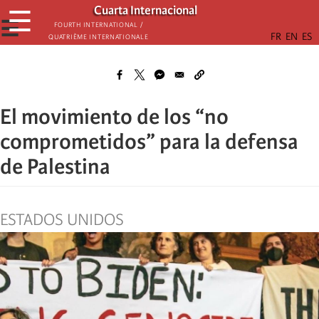
Skip
Cuarta Internacional
☰
to
☰
Fourth International /
Quatrième internationale
main
content
El movimiento de los “no
comprometidos” para la defensa
de Palestina
ESTADOS UNIDOS