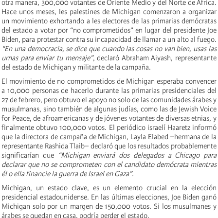
otra manera, 300,000 votantes de Oriente Medio y del Norte de África.
Hace unos meses, les palestines de Michigan comenzaron a organizar
un movimiento exhortando a les electores de las primarias demócratas
del estado a votar por “no comprometidos” en lugar del presidente Joe
Biden, para protestar contra su incapacidad de llamar a un alto al fuego.
“En una democracia, se dice que cuando las cosas no van bien, usas las
urnas para enviar tu mensaje”
, declaró Abraham Aiyash, representante
del estado de Michigan y militante de la campaña.
El movimiento de no comprometidos de Michigan esperaba convencer
a 10,000 personas de hacerlo durante las primarias presidenciales del
27 de febrero, pero obtuvo el apoyo no solo de las comunidades árabes y
musulmanas, sino también de algunas judías, como las de Jewish Voice
for Peace, de afroamericanas y de jóvenes votantes de diversas etnias, y
finalmente obtuvo 100,000 votos. El periódico israelí Haaretz informó
que la directora de campaña de Michigan, Layla Elabed –hermana de la
representante Rashida Tlaib– declaró que los resultados probablemente
significarían que
“Michigan enviará dos delegados a Chicago para
declarar que no se comprometen con el candidato demócrata mientras
él o ella financie la guerra de Israel en Gaza”
.
Michigan, un estado clave, es un elemento crucial en la elección
presidencial estadounidense. En las últimas elecciones, Joe Biden ganó
Michigan solo por un margen de 150,000 votos. Si los musulmanes y
árabes se quedan en casa, podría perder el estado.