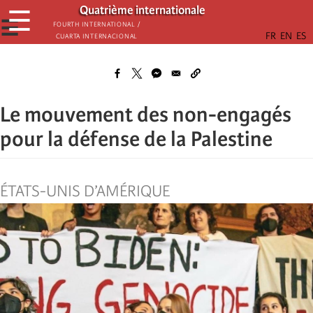
Aller
Quatrième internationale
☰
au
☰
Fourth International /
Cuarta Internacional
contenu
principal
Le mouvement des non-engagés
pour la défense de la Palestine
ÉTATS-UNIS D’AMÉRIQUE