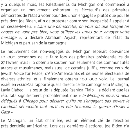
y a quelques mois, les PalestinienEs du Michigan ont commencé à
organiser un mouvement exhortant les électeurEs des primaires
démocrates de l’État à voter pour des « non engagés » plutôt que pour le
président Joe Biden, afin de protester contre son incapacité à appeler à
un cessez-le-feu.
« Dans une démocratie, on vous dit que lorsque les
choses ne vont pas bien, vous utilisez les urnes pour envoyer votre
message »,
a déclaré Abraham Aiyash, représentant de l’État du
Michigan et partisan de la campagne.
Le mouvement des non-engagés du Michigan espérait convaincre
10 000 personnes de le faire lors des primaires présidentielles du
27 février, mais il a obtenu le soutien non seulement des communautés
arabes et musulmanes, mais aussi de certains JuifEs, comme ceux de
Jewish Voice for Peace, d’Afro-AméricainEs et de jeunes électeurEs de
diverses ethnies, et a finalement obtenu 100 000 voix. Le journal
israélien
Haaretz
a rapporté que la directrice de campagne du Michigan,
Layla Elabed – la sœur de la députée Rashida Tlaib – a déclaré que les
résultats signifieraient probablement que
« le Michigan enverra deux
délégués à Chicago pour déclarer qu’ils ne s’engagent pas envers le
candidat démocrate tant qu’il ou elle financera la guerre d’Israël à
Gaza ».
Le Michigan, un État charnière, est un élément clé de l’élection
présidentielle américaine. Lors des dernières élections, Joe Biden n’a