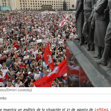
hoto/Dmitri Lovetsky)
enko
e muestra un análisis de la situación el 21 de agosto de
LeftEast
,