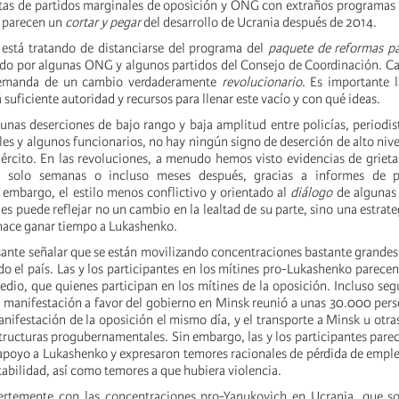
stas de partidos marginales de oposición y ONG con extraños programas 
e parecen un
cortar y pegar
del desarrollo de Ucrania después de 2014.
 está tratando de distanciarse del programa del
paquete de reformas pa
do por algunas ONG y algunos partidos del Consejo de Coordinación. C
demanda de un cambio verdaderamente
revolucionario
. Es importante 
 suficiente autoridad y recursos para llenar este vacío y con qué ideas.
unas deserciones de bajo rango y baja amplitud entre policías, periodi
 y algunos funcionarios, no hay ningún signo de deserción de alto nivel 
 ejército. En las revoluciones, a menudo hemos visto evidencias de griet
a solo semanas o incluso meses después, gracias a informes de pe
n embargo, el estilo menos conflictivo y orientado al
diálogo
de algunas 
es puede reflejar no un cambio en la lealtad de su parte, sino una estrate
hace ganar tiempo a Lukashenko.
sante señalar que se están movilizando concentraciones bastante grandes
o el país. Las y los participantes en los mítines pro-Lukashenko parece
dio, que quienes participan en los mítines de la oposición. Incluso seg
la manifestación a favor del gobierno en Minsk reunió a unas 30.000 per
nifestación de la oposición el mismo día, y el transporte a Minsk u otra
tructuras progubernamentales. Sin embargo, las y los participantes parec
 apoyo a Lukashenko y expresaron temores racionales de pérdida de empleo
estabilidad, así como temores a que hubiera violencia.
uertemente con las concentraciones pro-Yanukovich en Ucrania, que so