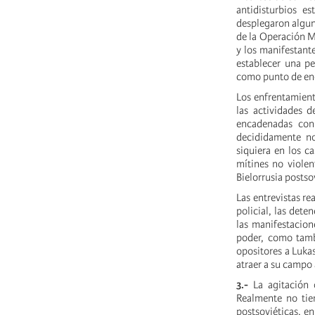
antidisturbios 
desplegaron algun
de la Operación M
y los manifestant
establecer una 
como punto de enc
Los enfrentamient
las actividades 
encadenadas con 
decididamente no 
siquiera en los c
mítines no viole
Bielorrusia postso
Las entrevistas re
policial, las dete
las manifestacion
poder, como tambi
opositores a Luka
atraer a su campo 
3.-
La agitación o
Realmente no tie
postsoviéticas, en