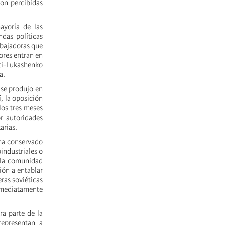
son percibidas
yoría de las
das políticas
abajadoras que
ores entran en
nti-Lukashenko
a.
 se produjo en
, la oposición
los tres meses
r autoridades
arias.
 ha conservado
industriales o
e la comunidad
ión a entablar
ras soviéticas
inmediatamente
ra parte de la
representan a