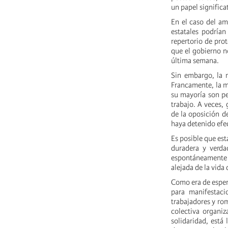
un papel significa
En el caso del am
estatales podría
repertorio de prot
que el gobierno n
última semana.
Sin embargo, la 
Francamente, la ma
su mayoría son pet
trabajo. A veces,
de la oposición d
haya detenido efec
Es posible que est
duradera y verda
espontáneamente y
alejada de la vida 
Como era de espera
para manifestac
trabajadores y rom
colectiva organiz
solidaridad, está 