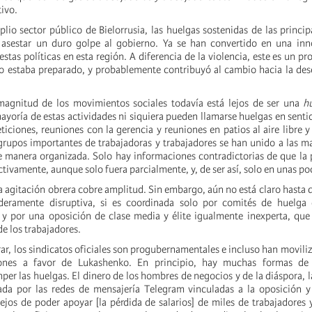
tivo.
plio sector público de Bielorrusia, las huelgas sostenidas de las princi
n asestar un duro golpe al gobierno. Ya se han convertido en una inn
estas políticas en esta región. A diferencia de la violencia, este es un p
o estaba preparado, y probablemente contribuyó al cambio hacia la des
magnitud de los movimientos sociales todavía está lejos de ser una
h
yoría de estas actividades ni siquiera pueden llamarse huelgas en sentid
iciones, reuniones con la gerencia y reuniones en patios al aire libre y
 grupos importantes de trabajadoras y trabajadores se han unido a las m
e manera organizada. Solo hay informaciones contradictorias de que la
tivamente, aunque solo fuera parcialmente, y, de ser así, solo en unas poc
a agitación obrera cobre amplitud. Sin embargo, aún no está claro hasta 
deramente disruptiva, si es coordinada solo por comités de huelga
 por una oposición de clase media y élite igualmente inexperta, que 
de los trabajadores.
r, los sindicatos oficiales son progubernamentales e incluso han moviliz
iones a favor de Lukashenko. En principio, hay muchas formas de 
per las huelgas. El dinero de los hombres de negocios y de la diáspora, l
ada por las redes de mensajería Telegram vinculadas a la oposición y
lejos de poder apoyar [la pérdida de salarios] de miles de trabajadores 