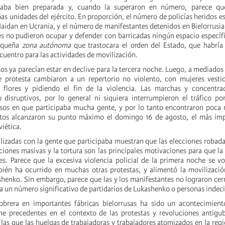
estaba bien preparada y, cuando la superaron en número, parece q
as unidades del ejército. En proporción, el número de policías heridos e
aidan en Ucrania, y el número de manifestantes detenidos en Bielorrusia
es no pudieron ocupar y defender con barricadas ningún espacio específi
pequeña
zona autónoma
que trastocara el orden del Estado, que habría
uentro para las actividades de movilización.
os ya parecían estar en declive para la tercera noche. Luego, a mediados
de protesta cambiaron a un repertorio no violento, con mujeres vesti
flores y pidiendo el fin de la violencia. Las marchas y concentra
disruptivos, por lo general ni siquiera interrumpieron el tráfico por
asos en que participaba mucha gente, y por lo tanto encontraron poca 
ntos alcanzaron su punto máximo el domingo 16 de agosto, el más imp
viética.
alizadas con la gente que participaba muestran que las elecciones robadas
nciones masivas y la tortura son las principales motivaciones para que la 
es. Parece que la excesiva violencia policial de la primera noche se vo
én ha ocurrido en muchas otras protestas, y alimentó la movilización
shenko. Sin embargo, parece que las y los manifestantes no lograron cerr
a un número significativo de partidarios de Lukashenko o personas indeci
brera en importantes fábricas bielorrusas ha sido un acontecimient
ne precedentes en el contexto de las protestas y revoluciones antigu
 las que las huelgas de trabajadoras y trabajadores atomizados en la reg