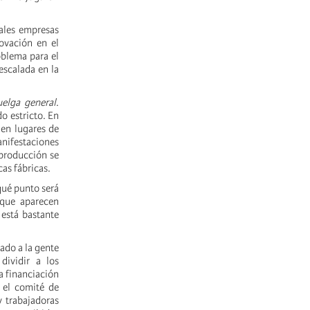
pales empresas
ovación en el
roblema para el
escalada en la
uelga general
.
o estricto. En
 en lugares de
anifestaciones
 producción se
as fábricas.
qué punto será
 que aparecen
está bastante
ado a la gente
dividir a los
a financiación
 el comité de
y trabajadoras