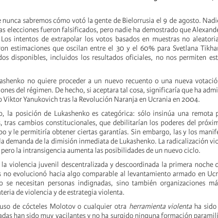
nunca sabremos cómo votó la gente de Bielorrusia el 9 de agosto. Nadi
 las elecciones fueron falsificados, pero nadie ha demostrado que Alexan
 Los intentos de extrapolar los votos basados en muestras no aleatoria
aron estimaciones que oscilan entre el 30 y el 60% para Svetlana Tikh
ados disponibles, incluidos los resultados oficiales, no nos permiten es
ashenko no quiere proceder a un nuevo recuento o una nueva votació
ones del régimen. De hecho, si aceptara tal cosa, significaría que ha admi
o Viktor Yanukovich tras la Revolución Naranja en Ucrania en 2004.
, la posición de Lukashenko es categórica: sólo insinúa una remota p
, tras cambios constitucionales, que debilitarían los poderes del próxi
po y le permitiría obtener ciertas garantías. Sin embargo, las y los manif
 la demanda de la dimisión inmediata de Lukashenko. La radicalización vi
pero la intransigencia aumenta las posibilidades de un nuevo ciclo.
la violencia juvenil descentralizada y descoordinada la primera noche 
as no evolucionó hacia algo comparable al levantamiento armado en Uc
lo se necesitan personas indignadas, sino también organizaciones má
eria de violencia y de estrategia violenta.
l uso de cócteles Molotov o cualquier otra
herramienta violenta
ha sido 
adas han sido muy vacilantes y no ha surgido ninguna formación paramilit