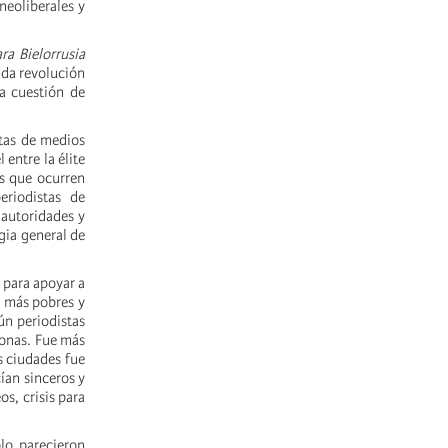
neoliberales y
ra Bielorrusia
ada revolución
la cuestión de
stas de medios
entre la élite
as que ocurren
riodistas de
autoridades y
gia general de
 para apoyar a
n más pobres y
ún periodistas
sonas. Fue más
s ciudades fue
ían sinceros y
s, crisis para
lo parecieron