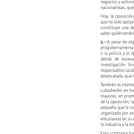
negocios y activi
nacionalistas, qu
Hoy, la oposición
que ha sido apoya
constituye una 
saber quién tendrá
5.-
A pesar de alg
progubernamentales
o la policía y el
detrás de escen
investigación. Si
responsables local
desescalada, que 
También es intere
Lukashenko en tod
mayores, en prome
de la oposición, 
pequeña que la ma
organizado por es
entusiastas en su
la industria y la 
Esto contrasta f