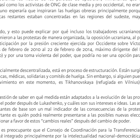
 así como los activistas de ONG de clase media y pro occidental, no er
uno esperaría que inspiraran las huelgas obreras principalmente porq
icas restantes estaban concentradas en las regiones del sudeste, may
do, y esto puede explicar por qué incluso los trabajadores ucraniano
nieron a las protestas de manera organizada, la oposición ucraniana, al p
ticipación por la presión creciente ejercida por Occidente sobre Víct
5 de febrero de 2010 al 22 de febrero de 2014, máximo dirigente del 
o) y por una toma violenta del poder, que podría no ser una opción par
icialmente descentralizada, está en proceso de estructuración. Están surg
icas, médicas, solidarias y comités de huelga. Sin embargo, si alguien pue
vimiento en este momento, es Tikhanovskaya (refugiada en Vilnius
uestión de saber en qué medida están adaptados a la evolución de las pro
l poder después de Lukashenko, y cuáles son sus intereses e ideas. Las a
tantes de base son un mal indicador de las consecuencias de la prote
nte es quién podrá realmente presentarse a las posibles nuevas elecc
ionar a favor de estos “cambios reales” después del cambio de poder.
 es preocupante que el Consejo de Coordinación para la Transferencia
é integrado principalmente por la intelectualidad nacional-democráti