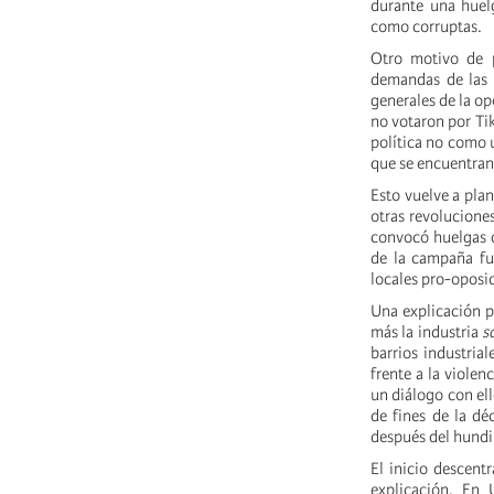
durante una huelg
como corruptas.
Otro motivo de 
demandas de las 
generales de la op
no votaron por Tik
política no como 
que se encuentra
Esto vuelve a plan
otras revoluciones
convocó huelgas 
de la campaña fu
locales pro-oposic
Una explicación p
más la industria
s
barrios industria
frente a la violen
un diálogo con el
de fines de la dé
después del hundi
El inicio descentr
explicación. En 