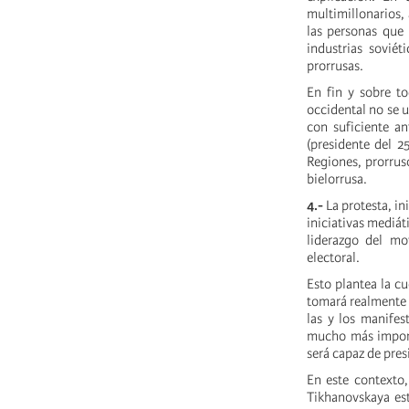
multimillonarios,
las personas que 
industrias soviét
prorrusas.
En fin y sobre to
occidental no se u
con suficiente an
(presidente del 2
Regiones, prorrus
bielorrusa.
4.-
La protesta, in
iniciativas mediát
liderazgo del mo
electoral.
Esto plantea la c
tomará realmente e
las y los manifes
mucho más importa
será capaz de pres
En este contexto,
Tikhanovskaya est