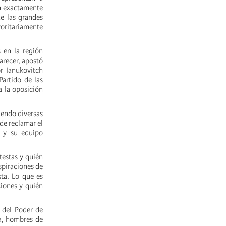
an exactamente
ue las grandes
oritariamente
s en la región
arecer, apostó
or Ianukovitch
Partido de las
a la oposición
iendo diversas
de reclamar el
) y su equipo
testas y quién
spiraciones de
sta. Lo que es
iones y quién
 del Poder de
ca, hombres de