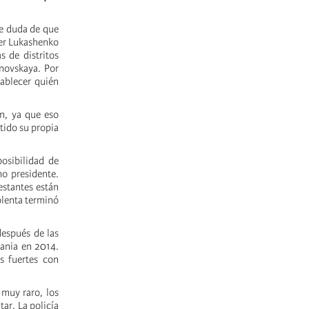
e duda de que
der Lukashenko
s de distritos
anovskaya. Por
tablecer quién
n, ya que eso
tido su propia
osibilidad de
mo presidente.
estantes están
olenta terminó
después de las
rania en 2014.
s fuertes con
muy raro, los
ar. La policía