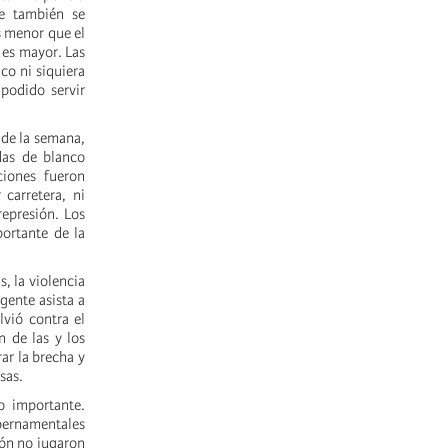
ue también se
s menor que el
 es mayor. Las
co ni siquiera
 podido servir
 de la semana,
das de blanco
ciones fueron
 carretera, ni
represión. Los
ortante de la
, la violencia
gente asista a
lvió contra el
 de las y los
ar la brecha y
sas.
o importante.
bernamentales
ión no jugaron