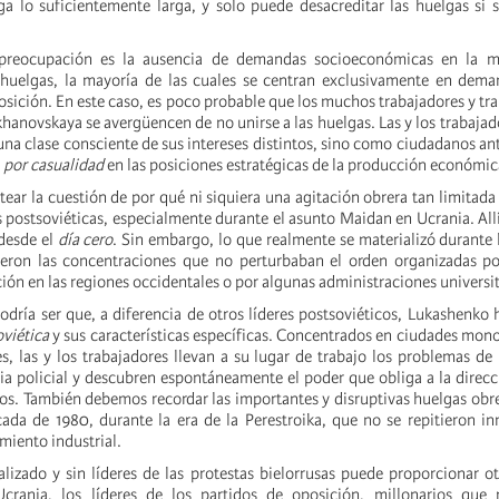
a lo suficientemente larga, y solo puede desacreditar las huelgas si 
preocupación es la ausencia de demandas socioeconómicas en la ma
huelgas, la mayoría de las cuales se centran exclusivamente en deman
osición. En este caso, es poco probable que los muchos trabajadores y tr
hanovskaya se avergüencen de no unirse a las huelgas. Las y los trabajad
una clase consciente de sus intereses distintos, sino como ciudadanos a
n
por casualidad
en las posiciones estratégicas de la producción económic
tear la cuestión de por qué ni siquiera una agitación obrera tan limitada
 postsoviéticas, especialmente durante el asunto Maidan en Ucrania. Allí
desde el
día cero
. Sin embargo, lo que realmente se materializó durante 
eron las concentraciones que no perturbaban el orden organizadas po
ión en las regiones occidentales o por algunas administraciones universit
odría ser que, a diferencia de otros líderes postsoviéticos, Lukashenko
oviética
y sus características específicas. Concentrados en ciudades mono
les, las y los trabajadores llevan a su lugar de trabajo los problemas d
cia policial y descubren espontáneamente el poder que obliga a la direcc
los. También debemos recordar las importantes y disruptivas huelgas obre
cada de 1980, durante la era de la Perestroika, que no se repitieron 
miento industrial.
alizado y sin líderes de las protestas bielorrusas puede proporcionar ot
Ucrania, los líderes de los partidos de oposición, millonarios que 