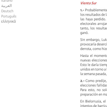
Italiano
Viento Sur
العربية
1.-
Probablemente 
Deutsch
los resultados de
Português
las haya perdido.
ελληνικά
electorales arroj
tanto, los result
ganó.
Sin embargo, Luk
provocaría deserci
derrota, como hiz
Hasta el momento
nuevas elecciones
Esto le daría tiem
unidos en torno a
la semana pasada, 
2.-
Como predije, 
elecciones fallid
Para esto, no so
preparación en mat
En Bielorrusia, e
intentos de barric